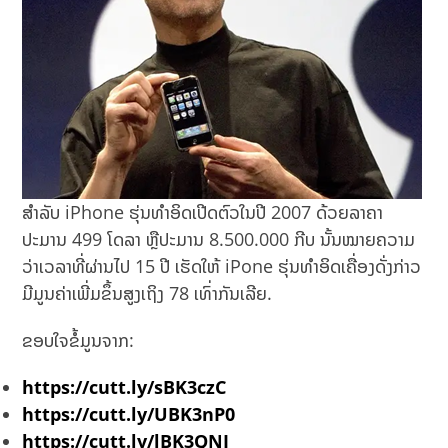
ສຳລັບ iPhone ຮຸ່ນທຳອິດເປີດຕົວໃນປີ 2007 ດ້ວຍລາຄາ
ປະມານ 499 ໂດລາ ຫຼືປະມານ 8.500.000 ກີບ ນັ້ນໝາຍຄວາມ
ວ່າເວລາທີ່ຜ່ານໄປ 15 ປີ ເຮັດໃຫ້ iPone ຮຸ່ນທຳອິດເຄື່ອງດັ່ງກ່າວ
ມີມູນຄ່າເພີ່ມຂຶ້ນສູງເຖິງ 78 ເທົ່າກັນເລີຍ.
ຂອບໃຈຂໍ້ມູນຈາກ:
https://cutt.ly/sBK3czC
https://cutt.ly/UBK3nP0
https://cutt.ly/lBK3QNI