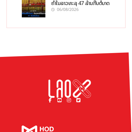
ຄຳໃນລາວທະລຸ 47 ລ້ານກີບຕໍ່ບາດ
06/08/2026