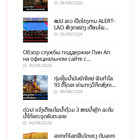
ກະຕຸ້ນເສດຖະກິດທ້ອງຖິ່ນ
06/08/2026
ສປປ ລາວ ເປີດໂຄງການ ALERT-
LAO ສ້າງຕາໜ່າງ ເຕືອນໄພ
ພະຍາດລະບາດທົ່ວປະເທດ
06/08/2026
Обзор службы поддержки Пин Ап
на официальном сайте с
актуальной информацией
06/08/2026
ກຸ່ມທຶນນ້ຳມັນຍັກໃຫຍ່ ຟັນກຳໄລ
93 ຕື້ໂດລາ ທ່າມກາງວິກິດສົງຄາມ
ລາຄານໍ້າມັນແພງ
06/08/2026
ດ່ວນ! ແຈ້ງເຕືອນໄພນໍ້າຖ້ວມ 3 ສາຍນໍ້າຫຼັກ ລະດັບ
ນໍ້າໃກ້ແຕະຈຸດອັນຕະລາຍ
06/08/2026
ລາຄາຄຳໂລກຟື້ນໂຕແຮງ ດັນລາຄາ