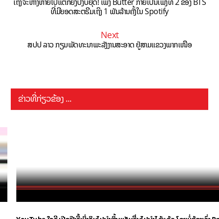
ເຖິງຈະຫ່າງຫາຍໄປແຕ່ກໍຍັງປັງບໍ່ຢຸດ! ເພງ Butter ກາຍເປັນເພງທີ 2 ຂອງ BTS
ທີ່ມີຍອດສະຕຣີມເຖິງ 1 ພັນລ້ານຄັ້ງໃນ Spotify
Next
ສປປ ລາວ ກຽມພັດທະນາພະລັງງານສະອາດ ຢູ່ສາມແຂວງພາກເໜືອ
ຂ່າວທີ່ກ່ຽວຂ້ອງ ...