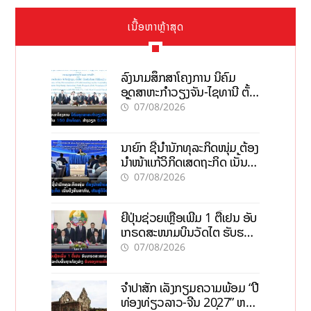
ເນື້ອຫາຫຼ້າສຸດ
ລົງນາມສຶກສາໂຄງການ ນິຄົມ
ອຸດສາຫະກຳວຽງຈັນ-ໄຊທານີ ຕັ້ງ
ເປົ້າດຶງທຶນ 150 ລ້ານໂດລາ, ສ້າງ
07/08/2026
ວຽກ 5.000 ຕຳແໜ່ງ
ນາຍົກ ຊີ້ນຳນັກທຸລະກິດໜຸ່ມ ຕ້ອງ
ນຳໜ້າແກ້ວິກິດເສດຖະກິດ ເນັ້ນດຶງ
ທຶນສາກົນ, ຫັນສູ່ດິຈິຕອນ
07/08/2026
ຍີ່ປຸ່ນຊ່ວຍເຫຼືອເພີ່ມ 1 ຕື້ເຢນ ອັບ
ເກຣດສະໜາມບິນວັດໄຕ ຮັບຮອງ
ການເຕີບໂຕ
07/08/2026
ຈຳປາສັກ ເລັ່ງກຽມຄວາມພ້ອມ “ປີ
ທ່ອງທ່ຽວລາວ-ຈີນ 2027” ຫວັງ