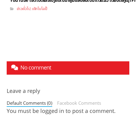
YouTube ໃຈດີ ເປີດຟີເຈີ້ເບິ່ງຄິບໄປນຳຫຼິ້ນແອັບອື່ນໄປນຳໄດ້ແລ້ວ ໂດຍບໍ່ຕ້ອງເຊົ່
ຂ່າວທົ່ວໄປ
ເທັກໂນໂລຢີ
,
No comment
Leave a reply
Default Comments (0)
Facebook Comments
You must be
logged in
to post a comment.