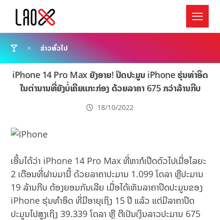
ຂ່າວທົ່ວໄປ
iPhone 14 Pro Max ຍັງອາຍ! ປິດປະມູນ iPhone ຮຸ່ນທຳອິດ
ໃນຕຳນານທີ່ຍັງບໍ່ເຄີຍແກະກ່ອງ ດ້ວຍລາຄາ 675 ກວ່າລ້ານກີບ
18/10/2022
ເອີ້ນໄດ້ວ່າ iPhone 14 Pro Max ທີ່ຫາກໍເປີດຕົວໄປເມື່ອໄລຍະ
2 ເດືອນທີ່ຜ່ານມານີ້ ດ້ວຍລາຄາປະມານ 1.099 ໂດລາ ຫຼືປະມານ
19 ລ້ານກີບ ຕ້ອງຍອມກັນເລີຍ ເມື່ອໄດ້ເຫັນລາຄາປິດປະມູນຂອງ
iPhone ຮຸ່ນທຳອິດ ທີ່ມີອາຍຸເຖິງ 15 ປີ ແລ້ວ ແຕ່ມີລາຄາປິດ
ປະມູນໄປສູງເຖິງ 39.339 ໂດລາ ຫຼື ຕີເປັນເງິນລາວປະມານ 675