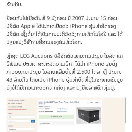
ລ້ານກີບ.
ຢ້ອນກັບໄປເມື່ອວັນທີ 9 ມັງກອນ ປີ 2007 ປະມານ 15 ກ່ອນ
ບໍລິສັດ Apple ໄດ້ປະກາດເປີດຕົວ iPhone ຮຸ່ນທຳອິດຂອງ
ບໍລິສັດ ເຊິ່ງຕໍ່ມາໄດ້ເປັນການປະຕິວັດວົງການເທັກໂນໂລຢີ ແລະ ໄດ້
ປ່ຽນແປງວິທີການສື່ສານຂອງຄົນທົ່ວໂລກ.
ຫຼ້າສຸດ LCG Auctions ບໍລິສັດຕົວແທນການປະມູນ ໃນລັດ ແຄ
ຣິຟໍເນຍ ປະເທດ ສະຫະລັດອາເມຣິກາ ໄດ້ນຳ iPhone ຮຸ່ນດັ່ງ
ກ່າວອອກມາປະມູນ ໃນລາຄາເລີ່ມຕົ້ນທີ່ 2.500 ໂດລາ ຫຼື ປະມານ
43 ລ້ານກີບ ໂດຍເປັນ iPhone ຮຸ່ນທຳອິດທີ່ຢູ່ໃນສະພາບສົມບູນ
ຍັງບໍ່ໄດ້ມີການແກະອອກຈາກກ່ອງ ແລະ ຍັງມີພລາສຕິກຫຸ້ມຢູ່.