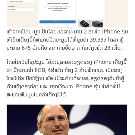
ຫຼັງຈາກເປີດປະມູນເປັນໄລຍະເວລາປະມານ 2 ອາທິດ iPhone ຮຸ່ນ
ທຳອິດເຄື່ອງນີ້ກໍສາມາດປິດປະມູນໄດ້ທີ່ມູນຄ່າ 39.339 ໂດລາ ຫຼື
ປະມານ 675 ລ້ານກີບ ຈາກການບິດລາຄາກັນທັງໝົດ 28 ເທື່ອ.
ໂດຍໃນເວັບໄຊປະມູນ ໄດ້ລະບຸລາຍລະອຽດຂອງ iPhone ເຄື່ອງນີ້
ວ່າ ມີຄວາມຈຳ 8GB, ຈໍສໍາຜັດ ກ້ອງ 2 ລ້ານພິກເຊວ. ເປັນຂອງ
ໃໝ່ບໍ່ເຄີຍເປີດໃຊ້ງານ ພ້ອມມີສະຕິກເກີ້ລາຍລະອຽດຂອງສິນຄ້າຢູ່
ດ້ານຫຼັງຂອງກ່ອງ ແລະ ຍາກທີ່ຈະຫາ iPhone ຮຸ່ນທຳອິດທີ່ມີ
ສະພາບສົມບູນໄປກວ່າເຄື່ອງນີໄດ້.