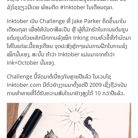
ລົງໂຊຊຽວມີເດຍ ພ້ອມຕິດ #Inktober ໃນເດືອນຕຸລາ.
Inktober ເປັນ Challenge ທີ່ Jake Parker ຄິດຂຶ້ນມາໃນ
ເດືອນຕຸລາ ເພື່ອໃຫ້ບັນດາສິລະປິນ ຫຼື ຜູ້ທີ່ມັກຮັກໃນການແຕ້ມຮູບ
ແຕ້ມຮູບດ້ວຍເທັກນິກການລົງໝຶກ Inking ຕາມຫົວຂໍ້ທີ່ກຳນົດມາ
ໃຫ້ໃນແຕ່ລະມື້ຂອງເດືອນ ຈຸດປະສົງຫຼັກໆແມ່ນການຝຶກໃນການລົງ
ໝຶກນັ້ນເອງ, ສະນັ້ນ ຄຳວ່າ Inktober ແມ່ນມາຈາກຄຳວ່າ
Ink+October ນັ້ນເອງ.
Challenge ນີ້ຈັດມາຕໍ່ເນື່ອງກັນຫຼາຍປີແລ້ວ ໃນເວບໄຊ
Inktober.com ມີຕົວຢ່າງງານມາຕັ້ງແຕ່ປີ 2009 ເຊິ່ງຖືວ່າເປັນ
ການທ້າທາຍທີ່ໄດ້ຮັບຄວາມສົນໃຈມາຢ່າງສູງໄດ້ 10 ກວ່າປີແລ້ວ.