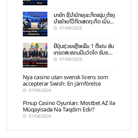
ວຽກ 5.000 ຕຳແໜ່ງ
ນາຍົກ ຊີ້ນຳນັກທຸລະກິດໜຸ່ມ ຕ້ອງ
ນຳໜ້າແກ້ວິກິດເສດຖະກິດ ເນັ້ນດຶງ
ທຶນສາກົນ, ຫັນສູ່ດິຈິຕອນ
07/08/2026
ຍີ່ປຸ່ນຊ່ວຍເຫຼືອເພີ່ມ 1 ຕື້ເຢນ ອັບ
ເກຣດສະໜາມບິນວັດໄຕ ຮັບຮອງ
ການເຕີບໂຕ
07/08/2026
Nya casino utan svensk licens som
accepterar Swish: En jämförelse
07/08/2026
Pinup Casino Oyunları: Mostbet AZ ilə
Müqayisədə Nə Təqdim Edir?
07/08/2026