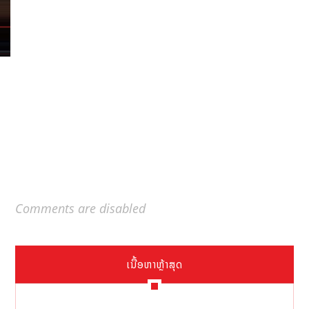
Comments are disabled
ເນື້ອຫາຫຼ້າສຸດ