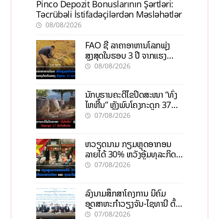
Pinco Depozit Bonuslarının Şərtləri:
Təcrübəli İstifadəçilərdən Məsləhətlər
08/08/2026
FAO ຊີ້ ລາຄາອາຫານໂລກພຸ່ງ
ສູງສຸດໃນຮອບ 3 ປີ ຈາກແຮງ
ກົດດັນຂອງສົງຄາມ, El nino
08/08/2026
ນັກບູຮານຄະດີໄຂປິດສະໜາ “ທົ່ງ
ໄຫຫີນ” ຫຼັງພົບໂຄງກະດູກ 37
ຄົນໃນຫີນຍັກ
07/08/2026
ຫວຽດນາມ ກຽມຫຼຸດອາກອນ
ລາຍໄດ້ 30% ຫວັງອູ້ມທຸລະກິດ
ຂະໜາດນ້ອຍ ແລະ ຈຸນລະ
07/08/2026
ວິສາຫະກິດ
ລົງນາມສຶກສາໂຄງການ ນິຄົມ
ອຸດສາຫະກຳວຽງຈັນ-ໄຊທານີ ຕັ້ງ
ເປົ້າດຶງທຶນ 150 ລ້ານໂດລາ, ສ້າງ
07/08/2026