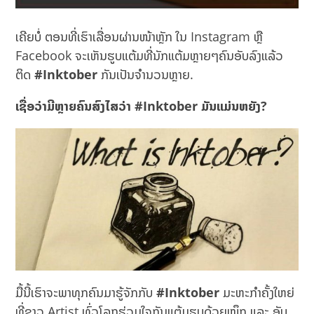
ເຄີຍບໍ່ ຕອນທີ່ເຮົາເລື່ອນຜ່ານໜ້າຫຼັກ ໃນ Instagram ຫຼື
Facebook ຈະເຫັນຮູບແຕ້ມທີ່ນັກແຕ້ມຫຼາຍໆຄົນອັບລົງແລ້ວ
ຕິດ
#Inktober
ກັນເປັນຈຳນວນຫຼາຍ.
ເຊື່ອວ່າມີຫຼາຍຄົນສົງໄສວ່າ
#Inktober ມັນແມ່ນຫຍັງ?
ມື້ນີ້ເຮົາຈະພາທຸກຄົນມາຮູ້ຈັກກັບ
#Inktober
ມະຫະກໍາຄັ້ງໃຫຍ່
ທີ່ຊາວ Artist ທົ່ວໂລກຮ່ວມໃຈກັນແຕ້ມຮູບດ້ວຍໝຶກ ແລະ ອັບ