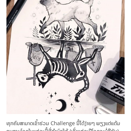
ທຸກຄົນສາມາດເຂົ້າຮ່ວມ Challenge ນີ້ໄດ້ງ່າຍໆ ພຽງແຕ່ແຕ້ມ