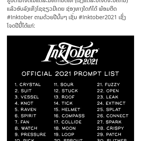
ຮູບຕາມໂຈດໃນແຕ່ລະມື້ທີ່ກຳນົດໃຫ້ (ເຊິ່ງແຕ່ລະປີໂຈດຈະບໍ່ຄືກັນ)
ແລ້ວອັບລົງເທິງໂຊຊຽວມີເດຍ ຊ່ອງທາງໃດກໍໄດ້ ພ້ອມຕິດ
#Inktober ຕາມດ້ວຍປີນັ້ນໆ ເຊັ່ນ #Inktober2021 ເຊິ່ງ
ໂຈດປີນີ້ໄດ້ແກ່: