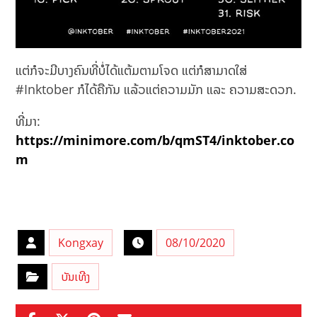
ແຕ່ກໍຈະມີບາງຄົນທີ່ບໍ່ໄດ້ແຕ້ມຕາມໂຈດ ແຕ່ກໍສາມາດໃສ່
#Inktober ກໍໄດ້ຄືກັນ ແລ້ວແຕ່ຄວາມມັກ ແລະ ຄວາມສະດວກ.
ທີ່ມາ:
https://minimore.com/b/qmST4/inktober.co
m
Kongxay
08/10/2020
ບັນເທີງ