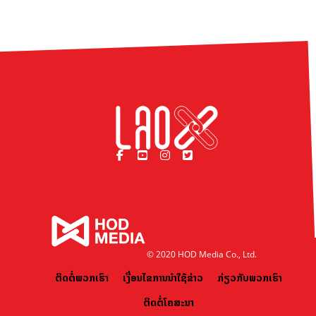
© 2020 HOD Media Co., Ltd.
ຕິດຕໍ່ພວກເຮົາ
ເງື່ອນໄຂການນຳໃຊ້ຂ່າວ
ກ່ຽວກັບພວກເຮົາ
ຕິດຕໍ່ໂຄສະນາ