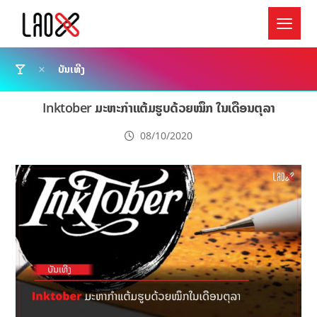
ບັນເທີງ
Inktober ມະຫະກຳແຕ້ມຮູບດ້ວຍໝຶກ ໃນເດືອນຕຸລາ
08/10/2020