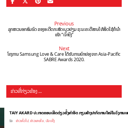
Previous
ລູກສາວນອກສົມຣົດ ຂອງອະດີດກະສັດເບວຢຽມ ຊະນະຄະດີສານໃຫ້ສິດໃຊ້ຄຳນຳ
ໜ້າ “ເຈົ້າຍິງ”
Next
ໂຄງການ Samsung Love & Care ໄດ້ຮັບການຍົກຍ່ອງຈາກ Asia-Pacific
SABRE Awards 2020.
ຂ່າວທີ່ກ່ຽວຂ້ອງ ...
TAIY AKARD ປະກາດຄອນເສີດດ່ຽວຄັ້ງທຳອິດ ກຽມສ້າງປາກົດການໃໝ່ໃນວົງການເ
ຂ່າວທົ່ວໄປ
ຂ່າວພາຍໃນ
ບັນເທີງ
,
,