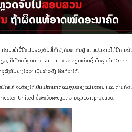
້ານີ້ມີແຟນຂອງຕົນທີ່ກຳລັງຄົບຫາກັນຢູ່ ແຕ່ແຟນສາວໄດ້ມີການອັ
ຊ້ຳຂຽວ, ມີເລືອດໄຫຼອອກມາຈາກປາກ ແລະ ຂຽນແຄັບຊັ່ນໃນຮູບວ່າ “Gre
ູ່ສັງຄົມຢ່າງໄວວາ ເປັນຂ່າວດັງເລີຍກໍວ່າໄດ້.
ເຮັດຜິດແທ້ ຈະຕ້ອງໄດ້ເປັນໄປຕາມກົດລະບຽບຂອງສະໂມສອນ ແລະ ຕາມກົດໝ
Manchester United ບໍ່ສະໜັບສະໜູນຄວາມຮຸນແຮງທຸກຮູບແບບ.