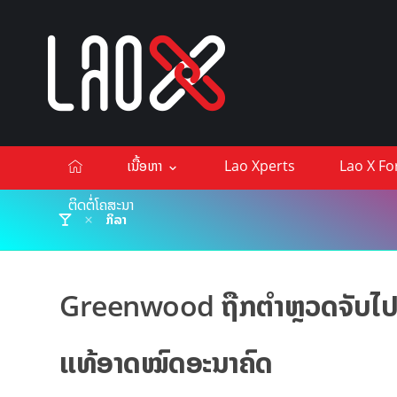
ເນື້ອຫາ
Lao Xperts
Lao X F
ຕິດຕໍ່ໂຄສະນາ
ກິລາ
Greenwood ຖືກຕຳຫຼວດຈັບໄປສ
ແທ້ອາດໝົດອະນາຄົດ