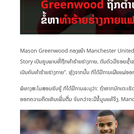
Mason Greenwood ກອງໜ້າ Manchester United ກ່ອນໜ
Story ເປັນຮູບພາບທີ່ຖືກທຳຮ້າຍຮ່າງກາຍ, ຕົນຕົວມີຮອຍ
ເປັນຄົນທຳຮ້າຍຮ່າງກາຍ”. ຫຼັງຈາກນັ້ນ ກໍໄດ້ມີການເຜີຍແຜ່ອອກສ
ພໍທາງສະໂມສອນຮັບຮູ້ ກໍໄດ້ມີການລະບຸວ່າ: ຖ້າຫາກນັກເຕະ
ອອກຄວາມຄິດເຫັນເພີ່ມຕື່ມ ຈົນກວ່າຈະມີຂໍ້ມູນແທ້ຈິງ, 