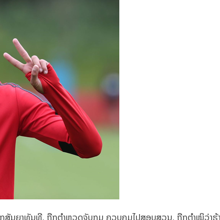
ເລີກສັນຍາທັນທີ, ຖືກຕຳຫຼວດຈັບກຸມ ຄວບຄຸມໄປສອບສວນ, ຖືກຕຳໜິວ່າຮ້