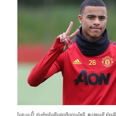
ໃນຂະນະນີ້: ຮຸ່ນອ້າຍໃນທີມຢຸດຕິດຕາມໄອຈີ, ສະປອນເຊີ ຍົກ