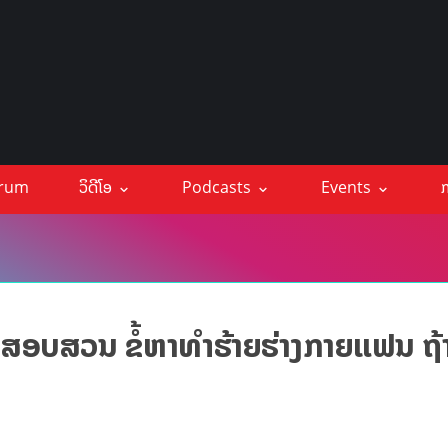
orum
ວິດີໂອ
Podcasts
Events
ກ
ອບສວນ ຂໍ້ຫາທຳຮ້າຍຮ່າງກາຍແຟນ ຖ້