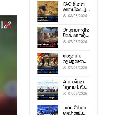
FAO ຊີ້ ລາຄາ
ອາຫານໂລກພຸ່ງ
ສູງສຸດໃນຮອບ 3
08/08/2026
ປີ ຈາກແຮງ
ກົດດັນຂອງ
ນັກບູຮານຄະດີໄຂ
ສົງຄາມ, El
ປິດສະໜາ “ທົ່ງ
nino
ໄຫຫີນ” ຫຼັງພົບ
07/08/2026
ໂຄງກະດູກ 37
ຄົນໃນຫີນຍັກ
ຫວຽດນາມ
ກຽມຫຼຸດອາກອນ
ລາຍໄດ້ 30%
07/08/2026
ຫວັງອູ້ມທຸລະກິດ
ຂະໜາດນ້ອຍ
ລົງນາມສຶກສາ
ແລະ ຈຸນລະ
ໂຄງການ ນິຄົມ
ວິສາຫະກິດ
ອຸດສາຫະກຳ
07/08/2026
ວຽງຈັນ-ໄຊທານີ
ຕັ້ງເປົ້າດຶງທຶນ
ນາຍົກ ຊີ້ນຳນັກ
150 ລ້ານໂດລາ,
ທຸລະກິດໜຸ່ມ
ສ້າງວຽກ 5.000