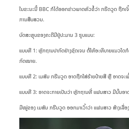
ໃນຂະນະນີ້ BBC ກໍໄດ້ອອກຂ່າວພາດຫົວຂໍ້ວ່າ ກຣີດວູດ ຖືກເຈົ
ການສືບສວນ.
ບົດສະຫຼຸບຂອງຄະດີມີຢູ່ປະມານ 3 ຮູບແບບ:
ແບບທີ 1: ຫຼັກຖານປາກົດຢ່າງຊັດເຈນ ຕໍ່ໃຫ້ອະທິບາຍແນວໃດກ
ກົດໝາຍ.
ແບບທີ 2: ເມສັນ ກຣີນວູດ ອາດຖືກໃສ່ຮ້າຍປ້າຍສີ ຫຼື ອາດຈະພົ້
ແບບທີ 3: ອາດຈະກາຍເປັນວ່າ ຫຼັກຖານທີ່ ແຟນສາວ ມີນັ້ນອາດ
ມີໝູ່ຂອງ ເມສັນ ກຣີນວູດ ອອກມາເວົ້າວ່າ ແຟນສາວ ສ້າງເລື່ອງ