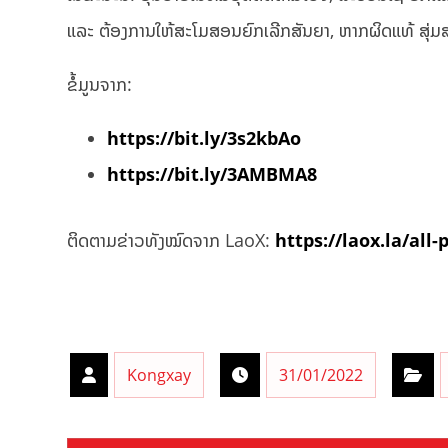
ແລະ ຕ້ອງການໃຫ້ສະໂມສອນຍົກເລີກສັນຍາ, ຫາກຜິດແທ້ ສຸ່
ຂໍ້ມູນຈາກ:
https://bit.ly/3s2kbAo
https://bit.ly/3AMBMA8
ຕິດຕາມຂ່າວທັງໝົດຈາກ LaoX:
https://laox.la/all-
Kongxay
31/01/2022