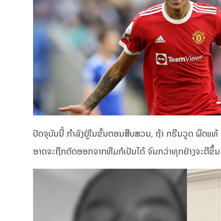
ປັດຈຸບັນນີ້ ກຳລັງຢູ່ໃນຂັ້ນຕອນສືບສວນ, ຖ້າ ກຣີນວູດ ຜິ
ອາດຈະຖືກຕັດອອກຈາກທີມກໍເປັນໄດ້ ຈົນກວ່າທຸກຢ່າງຈະດີຂຶ້ນ 