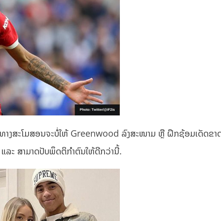
ດແທ້ ທາງສະໂມສອນຈະບໍ່ໃຫ້ Greenwood ລົງສະໜາມ ຫຼື ຝຶກຊ້ອມເດັດຂາ
ແລະ ສາມາດປັບພຶດຕິກຳຕົນໃຫ້ດີກວ່ານີ້.