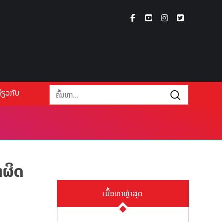
່ຽວກັບ
າຜິດ
ເນື້ອຫາຫຼ້າສຸດ