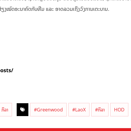
ມສ່ຽງໝົດອະນາຄົດກັບທີມ ແລະ ອາດລວມເຖິງວົງການເຕະບານ.
posts/
ກິລາ
#Greenwood
#LaoX
#ກິລາ
HOD