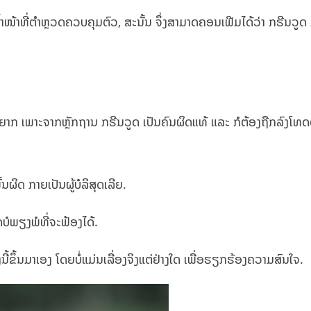
້າໜ້າທີ່ຕຳຫຼວດຄວບຄຸມຕົວ, ສະນັ້ນ ຈຶ່ງສາມາດຄອນເຟີມໄດ້ວ່າ ກຣີນວູດ ກ
ໍຍາກ ເພາະຈາກຫຼັກຖານ ກຣີນວູດ ເປັນຄົນຜິດແທ້ ແລະ ກໍຕ້ອງຖືກລົງໂທ
ນຜິດ ກາຍເປັນຜູ້ບໍລິສຸດເລີຍ.
ບໍພຽງພໍທີ່ຈະຟ້ອງໄດ້.
ນີ້ຂຶ້ນມາເອງ ໂດຍບໍ່ແມ່ນເລື່ອງຈິງແຕ່ຢ່າງໃດ ເພື່ອຮຽກຮ້ອງຄວາມສົນໃຈ.