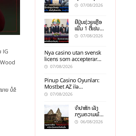
ຕ້ອງນຳໜ້າແກ້
ຕຳແໜ່ງ
07/08/2026
ວິກິດເສດຖະກິດ
ເນັ້ນດຶງທຶນ
ຍີ່ປຸ່ນຊ່ວຍເຫຼືອ
ສາກົນ, ຫັນສູ່ດິຈິ
ເພີ່ມ 1 ຕື້ເຢນ
ຕອນ
ອັບເກຣດ
07/08/2026
ສະໜາມບິນວັດ
ໄຕ ຮັບຮອງການ
ບ IG
Nya casino utan svensk
ເຕີບໂຕ
licens som accepterar
en Wood
Swish: En jämförelse
07/08/2026
Pinup Casino Oyunları:
Mostbet AZ ilə
າຍ ບໍ່ຂໍ
Müqayisədə Nə Təqdim
07/08/2026
Edir?
ຈຳປາສັກ ເລັ່ງ
ກຽມຄວາມພ້ອມ
“ປີທ່ອງທ່ຽວ
06/08/2026
ລາວ-ຈີນ 2027”
ຫວັງກະຕຸ້ນ