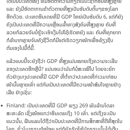
ໄດ້ເປັນປະເທດໜຶ່ງ ທີ່ມີອັດຕາຄວາມຄຽດໃນປະຊາກອນທີ່ສູງຫຼາຍ
ແລະ ຍັງມີອັດຕາການຂ້າຕົວຕາຍທີ່ສູງເປັນອັນດັບຕົ້ນໆຂອງໂລກ
ອີກດ້ວຍ. ປະເທດອິນເດຍທີ່ມີ GDP ໃຫຍ່ເປັນອັນດັບ 6, ແຕ່ກໍຍັງ
ຄົງເປັນປະເທດທີ່ມີຄວາມເຫຼື່ອມລ້ຳທາງສັງຄົມທີ່ສູງຫຼາຍ ຄົນທີ່
ລວຍກໍລວຍຈົນບໍ່ຮູ້ຈະເອົາເງິນໄປໃຊ້ເຮັດຫຍັງ ແລະ ຄົນທີ່ທຸກຍາກ
ກໍລຳບາກຫຼາຍຈົນທັງຊີວິດກໍມີແຕ່ເຮັດວຽກໜັກເພື່ອລ້ຽງຊີບ
ຕົນເອງໄປມື້ຕໍ່ມື້.
ແລ້ວແບບນີ້ຈະຍັງຖືວ່າ GDP ທີ່ສູງແມ່ນໝາຍເຖິງຄວາມຈະເລີນ
ຂອງປະເທດອີກຫຼືບໍ່? ແນ່ນອນວ່າມັນກໍບໍ່ສະເໝີໄປ ໂດຍຈະຍົກ
ຕົວຢ່າງບາງປະເທດທີ່ມີ GDP ທີ່ຕໍ່າກວ່າປະເທດທີ່ກ່າວມາກ່ອນ
ໜ້ານັ້ນຫຼາຍເທົ່າ ແຕ່ກັບເປັນປະເທດທີ່ມີຄວາມໜ້າສົນໃຈຫຼາຍຢ່າງ
ເລີຍ ຢ່າງເຊັ່ນ:
Finland: ເປັນປະເທດທີ່ມີ GDP ພຽງ 269 ພັນລ້ານໂດລາ
ສະຫະລັດ ເຊິ່ງໜ້ອຍກວ່າອິນເດຍເຖິງ 10 ເທົ່າ. ແຕ່ເຖິງຈະເປັນ
ແນວນັ້ນ, ຟິນແລນໄດ້ຖືວ່າເປັນປະເທດທີ່ມີການສຶກສາທີ່ດີທີ່ສຸດໃນ
ໂລກ, ຊົ່ວໂມງຮຽນກໍໜ້ອຍ ແຕ່ກໍຍັງເຮັດໃຫ້ນັກຮຽນນັ້ນໄດ້ເຕີບ