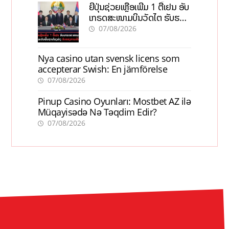
ຍີ່ປຸ່ນຊ່ວຍເຫຼືອເພີ່ມ 1 ຕື້ເຢນ ອັບ
ເກຣດສະໜາມບິນວັດໄຕ ຮັບຮອງ
ການເຕີບໂຕ
07/08/2026
Nya casino utan svensk licens som
accepterar Swish: En jämförelse
07/08/2026
Pinup Casino Oyunları: Mostbet AZ ilə
Müqayisədə Nə Təqdim Edir?
07/08/2026