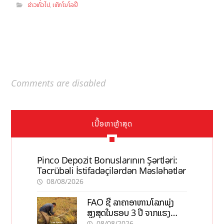
ຂ່າວທົ່ວໄປ
ເທັກໂນໂລຢີ
,
Comments are disabled
ເນື້ອຫາຫຼ້າສຸດ
Pinco Depozit Bonuslarının Şərtləri:
Təcrübəli İstifadəçilərdən Məsləhətlər
08/08/2026
FAO ຊີ້ ລາຄາອາຫານໂລກພຸ່ງ
ສູງສຸດໃນຮອບ 3 ປີ ຈາກແຮງ
ກົດດັນຂອງສົງຄາມ, El nino
08/08/2026