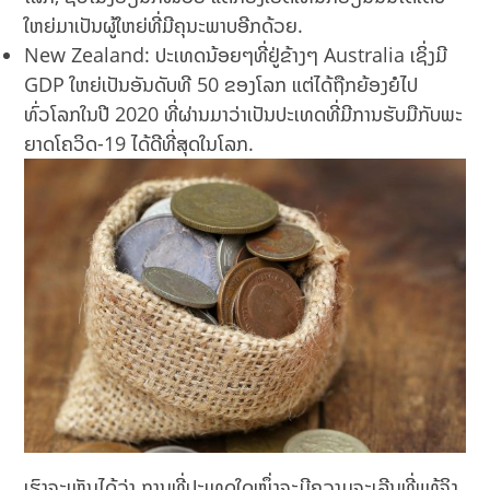
ໃຫຍ່ມາເປັນຜູ້ໃຫຍ່ທີ່ມີຄຸນະພາບອີກດ້ວຍ.
New Zealand: ປະເທດນ້ອຍໆທີ່ຢູ່ຂ້າງໆ Australia ເຊິ່ງມີ
GDP ໃຫຍ່ເປັນອັນດັບທີ 50 ຂອງໂລກ ແຕ່ໄດ້ຖືກຍ້ອງຍໍໄປ
ທົ່ວໂລກໃນປີ 2020 ທີ່ຜ່ານມາວ່າເປັນປະເທດທີ່ມີການຮັບມືກັບພະ
ຍາດໂຄວິດ-19 ໄດ້ດີທີ່ສຸດໃນໂລກ.
ເຮົາຈະເຫັນໄດ້ວ່າ ການທີ່ປະເທດໃດໜຶ່ງຈະມີຄວາມຈະເລີນທີ່ແທ້ຈິງ