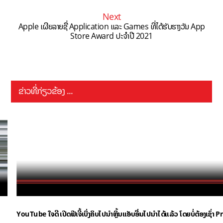
Next
Apple ເຜີຍລາຍຊື່ Application ແລະ Games ທີ່ໄດ້ຮັບຮາງວັນ App
Store Award ປະຈຳປີ 2021
ຂ່າວທີ່ກ່ຽວຂ້ອງ ...
YouTube ໃຈດີ ເປີດຟີເຈີ້ເບິ່ງຄິບໄປນຳຫຼິ້ນແອັບອື່ນໄປນຳໄດ້ແລ້ວ ໂດຍບໍ່ຕ້ອງເຊົ່