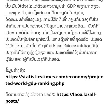
ນັ້ນ ມັນບໍ່ໄດ້ອາໄສແຕ່ຕົວເລກຈາກມູນຄ່າ GDP ພຽງຢ່າງດຽວ.
ເພາະທຸກໆຢ່າງນັບຕັ້ງແຕ່ຄວາມຄິດຂອງຄົນໃນສັງຄົມ,
ວັດທະນະທຳທີ່ແຂງແຮງ, ການມີສິດທີ່ເທົ່າທຽມກັນຂອງຄົນໃນ
ສັງຄົມ, ການມີປະຊາກອນທີ່ມີຄຸນະພາບທາງແນວຄິດ… ມັນກໍຖື
ເປັນສ່ວນສຳຄັນເຊັ່ນດຽວກັນທີ່ຈະບົ່ງບອກເຖິງຄວາມສີວິໄລຂອງ
ປະເທດນັ້ນໆໃນໂລກຍຸກໃໝ່ນີ້. ເພາະເຖິງທ້າຍທີ່ສຸດແລ້ວ, ປະເທດ
ທີ່ພັດທະນາແລ້ວນັ້ນ ຕ້ອງເປັນປະເທດທີ່ພັດທະນາໄປໂດຍບໍ່ຖິ້ມ
ປະຊາຊົນໄວ້ທາງຫຼັງຜູ້ດຽວ ເພາະປະເທດທີ່ແທ້ຈິງນັ້ນກໍມາຈາກ
ຜູ້ຄົນ ແລະ ຜູ້ຄົນນັ້ນເອງກໍຄືປະເທດ.
ຂໍ້ມູນອ້າງອີງ:
https://statisticstimes.com/economy/projec
ted-world-gdp-ranking.php
ຕິດຕາມຂ່າວທັງໝົດຈາກ LaoX:
https://laox.la/all-
posts/