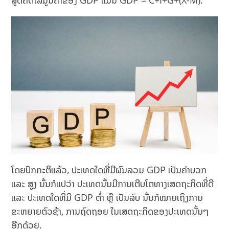
ສູດຄິດໄລ່ມູນຄ່າຂອງ GDP ແມ່ນ GDP = C+I+G+(X-M).
ໂດຍປົກກະຕິແລ້ວ, ປະເທດໃດທີ່ມີຜົນລວມ GDP ເປັນຄ່າບວກ
ແລະ ສູງ ນັ້ນກໍແປວ່າ ປະເທດນັ້ນມີການເຕີບໂຕທາງເສດຖະກິດທີ່ດີ
ແລະ ປະເທດໃດທີ່ມີ GDP ຕໍ່າ ຫຼື ເປັນລົບ ນັ້ນກໍໝາຍເຖິງການ
ຂະຫຍາຍຕົວຊ້າ, ການຖົດຖອຍ ໃນເສດຖະກິດຂອງປະເທດນັ້ນໆ
ອີກດ້ວຍ.