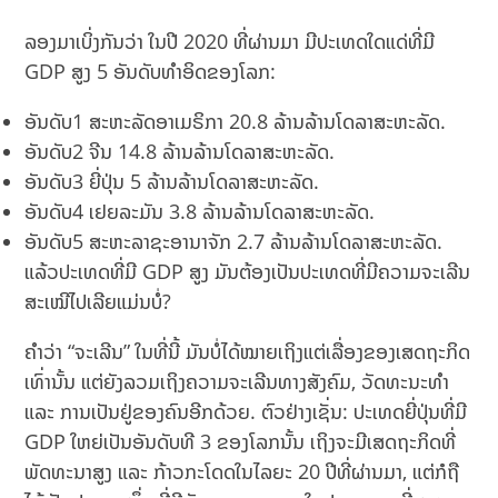
ລອງມາເບິ່ງກັນວ່າ ໃນປີ 2020 ທີ່ຜ່ານມາ ມີປະເທດໃດແດ່ທີ່ມີ
GDP ສູງ 5 ອັນດັບທຳອິດຂອງໂລກ:
ອັນດັບ1 ສະຫະລັດອາເມຣິກາ 20.8 ລ້ານລ້ານໂດລາສະຫະລັດ.
ອັນດັບ2 ຈີນ 14.8 ລ້ານລ້ານໂດລາສະຫະລັດ.
ອັນດັບ3 ຍີ່ປຸ່ນ 5 ລ້ານລ້ານໂດລາສະຫະລັດ.
ອັນດັບ4 ເຢຍລະມັນ 3.8 ລ້ານລ້ານໂດລາສະຫະລັດ.
ອັນດັບ5 ສະຫະລາຊະອານາຈັກ 2.7 ລ້ານລ້ານໂດລາສະຫະລັດ.
ແລ້ວປະເທດທີ່ມີ GDP ສູງ ມັນຕ້ອງເປັນປະເທດທີ່ມີຄວາມຈະເລີນ
ສະເໝີໄປເລີຍແມ່ນບໍ່?
ຄຳວ່າ “ຈະເລີນ” ໃນທີ່ນີ້ ມັນບໍ່ໄດ້ໝາຍເຖິງແຕ່ເລື່ອງຂອງເສດຖະກິດ
ເທົ່ານັ້ນ ແຕ່ຍັງລວມເຖິງຄວາມຈະເລີນທາງສັງຄົມ, ວັດທະນະທຳ
ແລະ ການເປັນຢູ່ຂອງຄົນອີກດ້ວຍ. ຕົວຢ່າງເຊັ່ນ: ປະເທດຍີ່ປຸ່ນທີ່ມີ
GDP ໃຫຍ່ເປັນອັນດັບທີ 3 ຂອງໂລກນັ້ນ ເຖິງຈະມີເສດຖະກິດທີ່
ພັດທະນາສູງ ແລະ ກ້າວກະໂດດໃນໄລຍະ 20 ປີທີ່ຜ່ານມາ, ແຕ່ກໍຖື