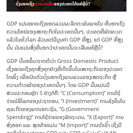
GDP
ແມ່ນໝາຍເຖິງຍອດລວມຜະລິດຕະພັນພາຍໃນ ທີ່ບອກເຖິງ
ຄວາມໃຫຍ່ຂອງເສດຖະກິດໃນປະເທດນັ້ນໆ. ປະເທດທີ່ພັດທະນາ
ແລ້ວໃນທົ່ວໂລກ ລ້ວນແຕ່ມີມູນຄ່າ GDP ທີ່ສູງ, ແຕ່ GDP
ທີ່ສູງ
ນັ້ນ ມັນແມ່ນສິ່ງທີ່ບອກວ່າປະເທດນັ້ນຈະເລີນແທ້ຫຼືບໍ່?
GDP ນັ້ນຫຍໍ້ມາຈາກຄຳວ່າ Gross Domestic Product
ເຊິ່ງໝາຍເຖິງທຸກສິ່ງທຸກຢ່າງທີ່ເກີດຂຶ້ນໃນເສດຖະກິດຂອງປະເທດ
ໃດໜຶ່ງ ເພື່ອເປັນຕົວບົ່ງບອກເຖິງພາບລວມຂອງເສດຖະກິດ ຫຼື
ຄວາມກ້າວໜ້າຂອງປະເທດນັ້ນໆ. ໂດຍ GDP ນັ້ນແມ່ນມີ
ສ່ວນປະກອບຫຼັກ 5 ຢ່າງກໍຄື: “C (Consumption)” ການໃຊ້
ຈ່າຍບໍລິໂພກຂອງປະຊາກອນ, “I (Investment)” ການລົງທຶນໃນ
ທຸລະກິດຂອງພາກເອກະຊົນ, “G (Government
Spending)” ການໃຊ້ຈ່າຍຂອງລັດຖະບານ, “X (Export)” ການ
ສົ່ງອອກ ແລະ ສຸດທ້າຍແມ່ນ “M (Import)” ການນຳເຂົ້າ ເຊິ່ງມີ