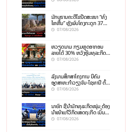
ນັກບູຮານຄະດີໄຂປິດສະໜາ “ທົ່ງ
ໄຫຫີນ” ຫຼັງພົບໂຄງກະດູກ 37
ຄົນໃນຫີນຍັກ
07/08/2026
ຫວຽດນາມ ກຽມຫຼຸດອາກອນ
ລາຍໄດ້ 30% ຫວັງອູ້ມທຸລະກິດ
ຂະໜາດນ້ອຍ ແລະ ຈຸນລະ
07/08/2026
ວິສາຫະກິດ
ລົງນາມສຶກສາໂຄງການ ນິຄົມ
ອຸດສາຫະກຳວຽງຈັນ-ໄຊທານີ ຕັ້ງ
ເປົ້າດຶງທຶນ 150 ລ້ານໂດລາ, ສ້າງ
07/08/2026
ວຽກ 5.000 ຕຳແໜ່ງ
ນາຍົກ ຊີ້ນຳນັກທຸລະກິດໜຸ່ມ ຕ້ອງ
ນຳໜ້າແກ້ວິກິດເສດຖະກິດ ເນັ້ນດຶງ
ທຶນສາກົນ, ຫັນສູ່ດິຈິຕອນ
07/08/2026