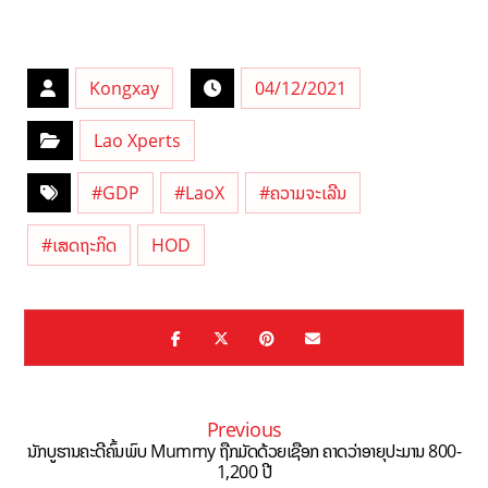
Kongxay
04/12/2021
Lao Xperts
#GDP
#LaoX
#ຄວາມຈະເລີນ
#ເສດຖະກິດ
HOD
Previous
ນັກບູຮານຄະດີຄົ້ນພົບ Mummy ຖືກມັດດ້ວຍເຊືອກ ຄາດວ່າອາຍຸປະມານ 800-
1,200 ປີ