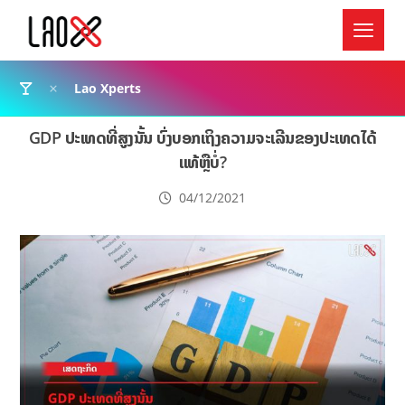
Lao Xperts
GDP ປະເທດທີ່ສູງນັ້ນ ບົ່ງບອກເຖິງຄວາມຈະເລີນຂອງປະເທດໄດ້
ແທ້ຫຼືບໍ່?
04/12/2021