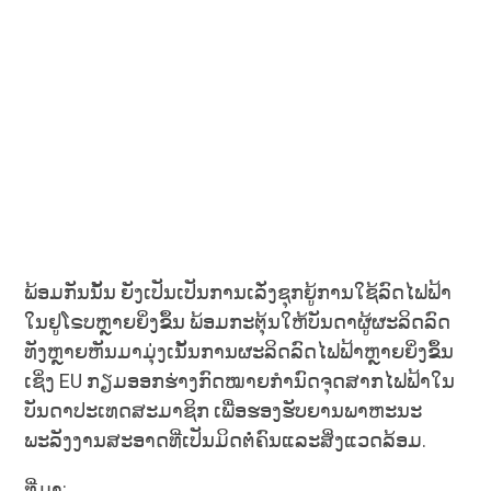
ພ້ອມກັນນັ້ນ ຍັງເປັນເປັນການເລັ່ງຊຸກຍູ້ການໃຊ້ລົດໄຟຟ້າ
ໃນຢູໂຣບຫຼາຍຍິ່ງຂຶ້ນ ພ້ອມກະຕຸ້ນໃຫ້ບັນດາຜູ້ຜະລິດລົດ
ທັງຫຼາຍຫັນມາມຸ່ງເນັ້ນການຜະລິດລົດໄຟຟ້າຫຼາຍຍິ່ງຂຶ້ນ
ເຊິ່ງ EU ກຽມອອກຮ່າງກົດໝາຍກຳນົດຈຸດສາກໄຟຟ້າໃນ
ບັນດາປະເທດສະມາຊິກ ເພື່ອຮອງຮັບຍານພາຫະນະ
ພະລັງງານສະອາດທີ່ເປັນມິດຕໍ່ຄົນແລະສິ່ງແວດລ້ອມ.
ທີ່ມາ: