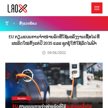
ສິ່ງແວດລ້ອມ
EU ກຽມແບນການຈໍາໜ່າຍລົດທີ່ໃຊ້ພະລັງງານເຊື້ອໄຟ ທີ່
ຜະລິດໃໝ່ຕັ້ງແຕ່ປີ 2035 ແລະ ຊຸກຍູ້ໃຫ້ໃຊ້ລົດໄຟຟ້າ
09/06/2022