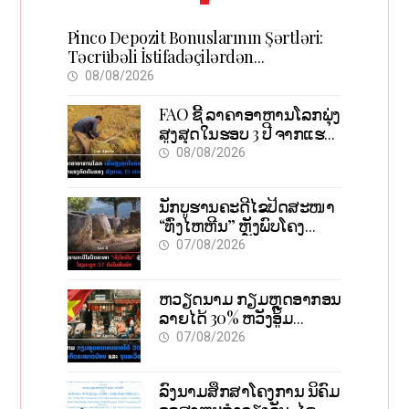
Pinco Depozit Bonuslarının Şərtləri:
Təcrübəli İstifadəçilərdən
Məsləhətlər
08/08/2026
FAO ຊີ້ ລາຄາອາຫານໂລກພຸ່ງ
ສູງສຸດໃນຮອບ 3 ປີ ຈາກແຮງ
ກົດດັນຂອງສົງຄາມ, El nino
08/08/2026
ນັກບູຮານຄະດີໄຂປິດສະໜາ
“ທົ່ງໄຫຫີນ” ຫຼັງພົບໂຄງ
ກະດູກ 37 ຄົນໃນຫີນຍັກ
07/08/2026
ຫວຽດນາມ ກຽມຫຼຸດອາກອນ
ລາຍໄດ້ 30% ຫວັງອູ້ມ
ທຸລະກິດຂະໜາດນ້ອຍ ແລະ
07/08/2026
ຈຸນລະວິສາຫະກິດ
ລົງນາມສຶກສາໂຄງການ ນິຄົມ