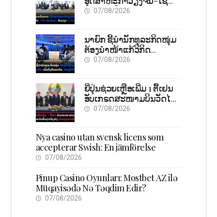
ອຸດສາຫະກຳວຽງຈັນ-ໄຊ
ທານີ ຕັ້ງເປົ້າດຶງທຶນ 150 ລ້ານ
07/08/2026
ໂດລາ, ສ້າງວຽກ 5.000
ຕຳແໜ່ງ
ນາຍົກ ຊີ້ນຳນັກທຸລະກິດໜຸ່ມ
ຕ້ອງນຳໜ້າແກ້ວິກິດ
ເສດຖະກິດ ເນັ້ນດຶງທຶນ
07/08/2026
ສາກົນ, ຫັນສູ່ດິຈິຕອນ
ຍີ່ປຸ່ນຊ່ວຍເຫຼືອເພີ່ມ 1 ຕື້ເຢນ
ອັບເກຣດສະໜາມບິນວັດໄຕ
ຮັບຮອງການເຕີບໂຕ
07/08/2026
Nya casino utan svensk licens som
accepterar Swish: En jämförelse
07/08/2026
Pinup Casino Oyunları: Mostbet AZ ilə
Müqayisədə Nə Təqdim Edir?
07/08/2026