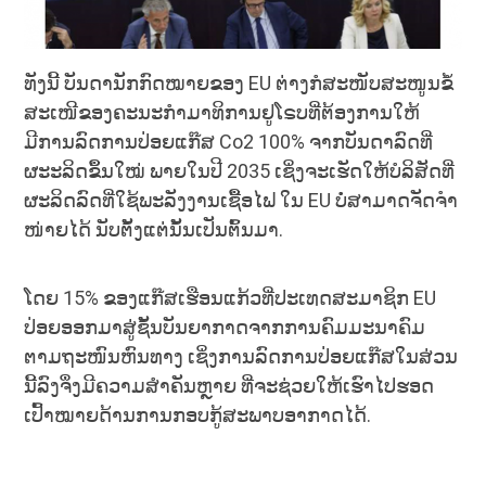
ທັງນີ້ ບັນດານັກກົດໝາຍຂອງ EU ຕ່າງກໍສະໜັບສະໜູນຂໍ້
ສະເໜີຂອງຄະນະກໍາມາທິການຢູໂຣບທີ່ຕ້ອງການໃຫ້
ມີການລົດການປ່ອຍແກ໊ສ Co2 100% ຈາກບັນດາລົດທີ່
ຜະະລິດຂຶ້ນໃໝ່ ພາຍໃນປີ 2035 ເຊິ່ງຈະເຮັດໃຫ້ບໍລິສັດທີ່
ຜະລິດລົດທີ່ໃຊ້ພະລັງງານເຊື້ອໄຟ ໃນ EU ບໍ່ສາມາດຈັດຈໍາ
ໜ່າຍໄດ້ ນັບຕັ້ງແຕ່ນັ້ນເປັນຕົ້ນມາ.
ໂດຍ 15% ຂອງແກ໊ສເຮືອນແກ້ວທີ່ປະເທດສະມາຊິກ EU
ປ່ອຍອອກມາສູ່ຊັ້ນບັນຍາກາດຈາກການຄົມມະນາຄົມ
ຕາມຖະໜົນຫົນທາງ ເຊິ່ງການລົດການປ່ອຍແກ໊ສໃນສ່ວນ
ນີ້ລົງຈຶ່ງມີຄວາມສໍາຄັນຫຼາຍ ທີ່ຈະຊ່ວຍໃຫ້ເຮົາໄປຮອດ
ເປົ້າໝາຍດ້ານການກອບກູ້ສະພາບອາກາດໄດ້.