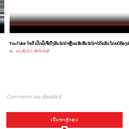
YouTube ໃຈດີ ເປີດຟີເຈີ້ເບິ່ງຄິບໄປນຳຫຼິ້ນແອັບອື່ນໄປນຳໄດ້ແລ້ວ ໂດຍບໍ່ຕ້ອງ
ຂ່າວທົ່ວໄປ
ເທັກໂນໂລຢີ
,
Comments are disabled
ເນື້ອຫາຫຼ້າສຸດ