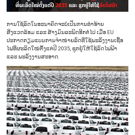
ການໃຊ້ລົດໃນອະນາຄົດຈະບໍ່ເປັນການທໍາຮ້າຍ
ສິ່ງແວດລ້ອມ ແລະ ສ້າງມົນລະພິດອີກຕໍ່ໄປ ເມື່ອ EU
ປະກາດກຽມແບນການຈໍາໜ່າຍລົດທີ່ໃຊ້ພະລັງງານເຊື້ອ
ໄຟທີ່ຜະລິດໃໝ່ຕັ້ງແຕ່ປີ 2035, ຊຸກຍູ້ໃຫ້ໃຊ້ລົດໄຟຟ້າ
ແລະ ພະລັງງານສະອາດ.