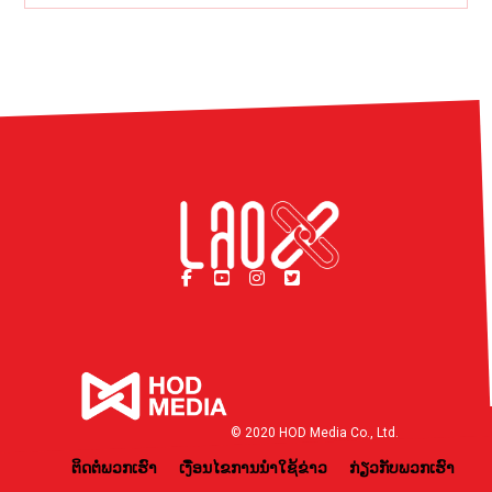
© 2020 HOD Media Co., Ltd.
ຕິດຕໍ່ພວກເຮົາ
ເງື່ອນໄຂການນຳໃຊ້ຂ່າວ
ກ່ຽວກັບພວກເຮົາ