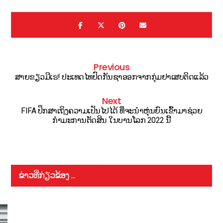
Previous
ສາຍຂຽວມີເຮ! ປະເທດໄທປົດກັນຊາອອກຈາກກຸ່ມຢາເສບຕິດແລ້ວ
Next
FIFA ປຶກສາເຖິງຄວາມເປັນໄປໄດ້ ທີ່ຈະນຳຫຸ່ນຍົນເຂົ້າມາຊ່ວຍ
ກຳມະການຕັດສິນ ໃນບານໂລກ 2022 ນີ້
ຂ່າວທີ່ກ່ຽວຂ້ອງ ...