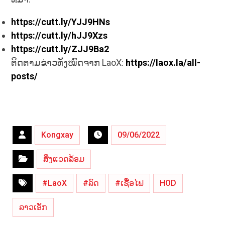
https://cutt.ly/YJJ9HNs
https://cutt.ly/hJJ9Xzs
https://cutt.ly/ZJJ9Ba2
ຕິດຕາມຂ່າວທັງໝົດຈາກ LaoX:
https://laox.la/all-
posts/
Kongxay
09/06/2022
ສິ່ງແວດລ້ອມ
#LaoX
#ລົດ
#ເຊື້ອໄຟ
HOD
ລາວເອັກ