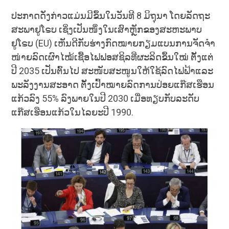
ປະກາດດັ່ງກ່າວແມ່ນມີຂຶ້ນໃນວັນທີ 8 ມິຖຸນາ ໂດຍລັດຖະ
ສະພາຢູໂຣບ ເຊິ່ງເປັນໜຶ່ງໃນເສົາຫຼັກຂອງສະຫະພາບ
ຢູໂຣບ (EU) ເຫັນດີກັບຮ່າງກົດໝາຍກຽມແບນການຈັດຈໍາ
ໜ່າຍລົດເຜົາໄໝ້ເຊື້ອໄຟຟອສຊິລທີ່ຜະລິດຂຶ້ນໃໝ່ ຕັ້ງແຕ່
ປີ 2035 ເປັນຕົ້ນໄປ ສະໜັບສະໜູນໃຫ້ໃຊ້ລົດໄຟຟ້າແລະ
ພະລັງງານສະອາດ ຕັ້ງເປົ້າໝາຍລົດການປ່ອຍແກ໊ສເຮືອນ
ແກ້ວລົງ 55% ລົງພາຍໃນປີ 2030 ເມື່ອທຽບກັບລະດັບ
ແກ໊ສເຮືອນແກ້ວໃນໄລຍະປີ 1990.