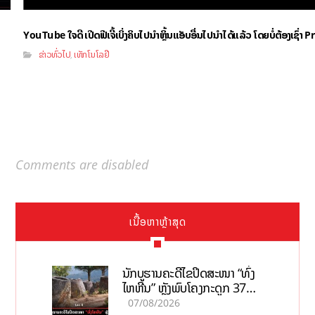
YouTube ໃຈດີ ເປີດຟີເຈີ້ເບິ່ງຄິບໄປນຳຫຼິ້ນແອັບອື່ນໄປນຳໄດ້ແລ້ວ ໂດຍບໍ່ຕ້ອງເຊົ່
ຂ່າວທົ່ວໄປ
ເທັກໂນໂລຢີ
,
Comments are disabled
ເນື້ອຫາຫຼ້າສຸດ
ນັກບູຮານຄະດີໄຂປິດສະໜາ “ທົ່ງ
ໄຫຫີນ” ຫຼັງພົບໂຄງກະດູກ 37
ຄົນໃນຫີນຍັກ
07/08/2026