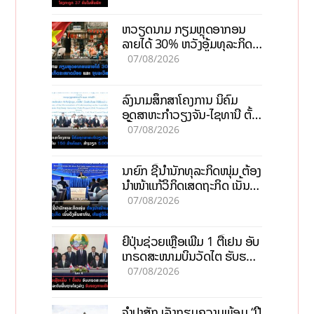
ຫວຽດນາມ ກຽມຫຼຸດອາກອນ
ລາຍໄດ້ 30% ຫວັງອູ້ມທຸລະກິດ
ຂະໜາດນ້ອຍ ແລະ ຈຸນລະ
07/08/2026
ວິສາຫະກິດ
ລົງນາມສຶກສາໂຄງການ ນິຄົມ
ອຸດສາຫະກຳວຽງຈັນ-ໄຊທານີ ຕັ້ງ
ເປົ້າດຶງທຶນ 150 ລ້ານໂດລາ, ສ້າງ
07/08/2026
ວຽກ 5.000 ຕຳແໜ່ງ
ນາຍົກ ຊີ້ນຳນັກທຸລະກິດໜຸ່ມ ຕ້ອງ
ນຳໜ້າແກ້ວິກິດເສດຖະກິດ ເນັ້ນດຶງ
ທຶນສາກົນ, ຫັນສູ່ດິຈິຕອນ
07/08/2026
ຍີ່ປຸ່ນຊ່ວຍເຫຼືອເພີ່ມ 1 ຕື້ເຢນ ອັບ
ເກຣດສະໜາມບິນວັດໄຕ ຮັບຮອງ
ການເຕີບໂຕ
07/08/2026
ຈຳປາສັກ ເລັ່ງກຽມຄວາມພ້ອມ “ປີ