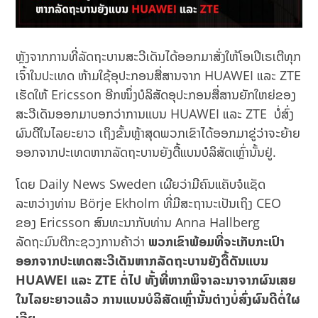
ຫຼັງຈາກການທີ່ລັດຖະບານສະວີເດັນໄດ້ອອກມາສັ່ງໃຫ້ໂອເປີເຣເຕີທຸກ
ເຈົ້າໃນປະເທດ ຫ້າມໃຊ້ອຸປະກອນສື່ສານຈາກ HUAWEI ແລະ ZTE
ເຮັດໃຫ້ Ericsson ອີກໜຶ່ງບໍລິສັດອຸປະກອນສື່ສານຍັກໃຫຍ່ຂອງ
ສະວີເດັນອອກມາບອກວ່າການແບນ HUAWEI ແລະ ZTE ບໍ່ສົ່ງ
ຜົນດີໃນໄລຍະຍາວ ເຖິງຂັ້ນຫຼ້າສຸດພວກເຂົາໄດ້ອອກມາຂູ່ວ່າຈະຍ້າຍ
ອອກຈາກປະເທດຫາກລັດຖະບານຍັງດື້ແບນບໍລິສັດເຫຼົ່ານັ້ນຢູ່.
ໂດຍ Daily News Sweden ເຜີຍວ່າມີຄົນແຄັບຈໍແຊັດ
ລະຫວ່າງທ່ານ Börje Ekholm ທີ່ມີສະຖານະເປັນເຖິງ CEO
ຂອງ Ericsson ສົນທະນາກັບທ່ານ Anna Hallberg
ລັດຖະມົນຕີກະຊວງການຄ້າວ່າ
ພວກເຂົາພ້ອມທີ່ຈະເກັບກະເປົາ
ອອກຈາກປະເທດສະວີເດັນຫາກລັດຖະບານຍັງດື້ດັນແບນ
HUAWEI ແລະ ZTE ຕໍ່ໄປ ທັ້ງທີ່ຫາກພິຈາລະນາຈາກຜົນເສຍ
ໃນໄລຍະຍາວແລ້ວ ການແບນບໍລິສັດເຫຼົ່ານັ້ນຕ່າງບໍ່ສົ່ງຜົນດີຕໍ່ໃຜ