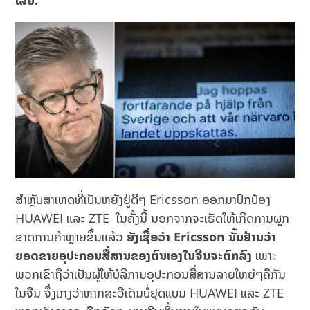
ເລີຍ.
ສຳຫຼັບສາເຫດທີ່ເປັນຫຍັງຢູ່ດີໆ Ericsson ອອກມາປົກປ້ອງ
HUAWEI ແລະ ZTE ໃນຄັ້ງນີ້ ນອກຈາກຈະເຮັດໃຫ້ເກີດການຜູກ
ຂາດການຄ້າຫຼາຍຂຶ້ນແລ້ວ
ຍັງເຊື່ອວ່າ
Ericsson ນັ້ນຢ້ານວ່າ
ຍອດຂາຍອຸປະກອນສື່ສານຂອງຕົນເອງໃນຈີນຈະຕົກລົງ
ເພາະ
ພວກເຂົາຖືວ່າເປັນຜູ້ໃຫ້ບໍລິການອຸປະກອນສື່ສານລາຍໃຫຍ່ໆຄືກັນ
ໃນຈີນ ຈຶ່ງເກງວ່າຫາກສະວີເດັນບໍ່ຢຸດແບນ HUAWEI ແລະ ZTE