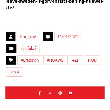
leave-sweden-if-gorv-insists-baning-huawei-
zte/
Kongxay
11/01/2021
ເທັກໂນໂລຢີ
#Ericsson
#HUAWEI
#ZIT
HOD
Lao X