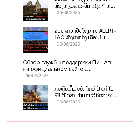
ທ່ອງທ່ຽວລາວ-ຈີນ 2027” ຫວັງ
ກະຕຸ້ນເສດຖະກິດທ້ອງຖິ່ນ
06/08/2026
ສປປ ລາວ ເປີດໂຄງການ ALERT-
LAO ສ້າງຕາໜ່າງ ເຕືອນໄພ
ພະຍາດລະບາດທົ່ວປະເທດ
06/08/2026
Обзор службы поддержки Пин Ап
на официальном сайте с
актуальной информацией
06/08/2026
ກຸ່ມທຶນນ້ຳມັນຍັກໃຫຍ່ ຟັນກຳໄລ
93 ຕື້ໂດລາ ທ່າມກາງວິກິດສົງຄາມ
ລາຄານໍ້າມັນແພງ
06/08/2026