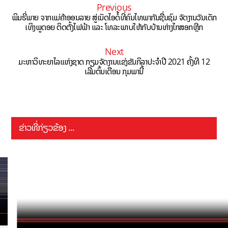
Previous
ພິມຣີ່ພາຍ ຈາກແມ່ຄ້າອອນລາຍ ສູ່ເນັດໄອດໍ້ທີ່ຄົນໄທພາກັນຊື່ນຊົມ ຈັດງານວັນເດັກ
ເທິງພູດອຍ ຕິດຕັ້ງໄຟຟ້າ ແລະ ໂທລະພາບໃຫ້ກັບບ້ານຫ່າງໄກສອກຫຼີກ
Next
ມະຫາວິທະຍາໄລແຫ່ງຊາດ ກຽມຈັດງານແຂ່ງຂັນກິລາປະຈໍາປີ 2021 ຄັ້ງທີ 12
ເລີ່ມຕົ້ນເດືອນ ກຸມພານີ້
ຂ່າວທີ່ກ່ຽວຂ້ອງ ...