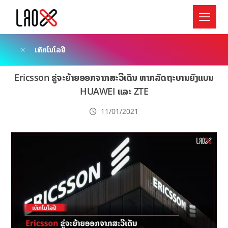
ເທັກໂນໂລຢີ
Ericsson ຂູ່ຈະຍ້າຍອອກຈາກສະວີເດັນ ຫາກລັດຖະບານຍັງແບນ
HUAWEI ແລະ ZTE
11/01/2021