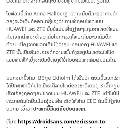
ພວກເຂົາອາດຈະຖືກລັດຖະບານຈີນຫຼິ້ນງານໃນແບບດຽວກັນ.
ໃນສ່ວນນີ້ທ່ານ Anna Hallberg ລັດຖະມົນຕີກະຊວງການຄ້າ
ຂອງສະວີເດັນກໍອອກມາຊີ້ແຈງວ່າ ການທີ່ຖອນໂທດແບນ
HUAWEI ແລະ ZTE ນັ້ນບໍ່ແມ່ນເລື່ອງງ່າຍໆແຖມສາເຫດທີ່ແບນ
ກໍມາຈາກຄຳແນະນຳຂອງຄົນໃນກະຊວງໂທລະຄົມມະນາຄົມອີກ
ດ້ວຍ ເນື່ອງຈາກພວກເຂົາເບິ່ງວ່າອຸປະກອນຂອງ HUAWEI ແລະ
ZTE ນັ້ນເປັນອັນຕະລາຍຕໍ່ຄວາມໝັ້ນຄົງຂອງປະເທດຈະໃຫ້ປົດ
ແບນທັນທີກໍເບິ່ງຈະເປັນອີຫຍັງທີ່ບໍ່ຄ່ອຍສົມເຫດສົມຜົນປານໃດ.
ນອກຈາກນີ້ທ່ານ Börje Ekholm ໄດ້ເຜີຍວ່າ ຕອນນີ້ພວກເຂົາ
ໄດ້ປຶກສາຫາລືກັບໂອເປີເຣເຕີລາຍໃຫຍ່ຂອງສະວີເດັນຢູ່ 3 ເຈົ້າກຽມ
ເຮັດເລື່ອງຖອດຖອນໂທດແບນ HUAWEI ແລະ ZTE ແຕ່ກັບບໍ່ມີ
ທະນາຍຄົນໃດຍື່ນມືມາຊ່ວຍເລີຍ ເຮັດໃຫ້ທ່ານ CEO ຄົນນີ້ເຖິງກັບ
ອອກມາເວົ້າວ່າ
ປະເທດນີ້ມີແຕ່ຄົນປອດແຫກ.
ທີ່ມາ:
https://droidsans.com/ericsson-to-