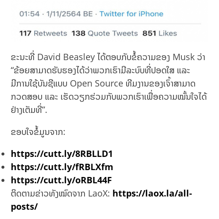
ຂະນະທີ່ David Beasley ໄດ້ຕອບກັບຂໍ້ຄວາມຂອງ Musk ວ່າ
“ຂ້ອຍສາມາດຮັບຮອງໄດ້ວ່າພວກເຮົາມີລະບົບທີ່ປອດໃສ ແລະ
ມີການໃຊ້ບັນຊີແບບ Open Source ທີມງານຂອງເຈົ້າສາມາດ
ກວດສອບ ແລະ ເຮັດວຽກຮ່ວມກັບພວກເຮົາເພື່ອຄວາມໝັ້ນໃຈໄດ້
ຢ່າງເຕັມທີ່”.
ຂອບໃຈຂໍ້ມູນຈາກ:
https://cutt.ly/8RBLLD1
https://cutt.ly/fRBLXfm
https://cutt.ly/oRBL44F
ຕິດຕາມຂ່າວທັງໝົດຈາກ LaoX:
https://laox.la/all-
posts/