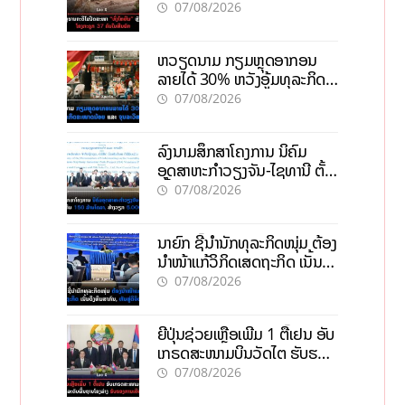
ຄົນໃນຫີນຍັກ
07/08/2026
ຫວຽດນາມ ກຽມຫຼຸດອາກອນ
ລາຍໄດ້ 30% ຫວັງອູ້ມທຸລະກິດ
ຂະໜາດນ້ອຍ ແລະ ຈຸນລະ
07/08/2026
ວິສາຫະກິດ
ລົງນາມສຶກສາໂຄງການ ນິຄົມ
ອຸດສາຫະກຳວຽງຈັນ-ໄຊທານີ ຕັ້ງ
ເປົ້າດຶງທຶນ 150 ລ້ານໂດລາ, ສ້າງ
07/08/2026
ວຽກ 5.000 ຕຳແໜ່ງ
ນາຍົກ ຊີ້ນຳນັກທຸລະກິດໜຸ່ມ ຕ້ອງ
ນຳໜ້າແກ້ວິກິດເສດຖະກິດ ເນັ້ນດຶງ
ທຶນສາກົນ, ຫັນສູ່ດິຈິຕອນ
07/08/2026
ຍີ່ປຸ່ນຊ່ວຍເຫຼືອເພີ່ມ 1 ຕື້ເຢນ ອັບ
ເກຣດສະໜາມບິນວັດໄຕ ຮັບຮອງ
ການເຕີບໂຕ
07/08/2026