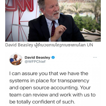
David Beasley ຜູ້ອໍານວຍການໂຄງການອາຫານໂລກ UN