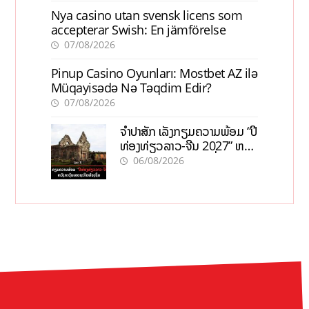
Nya casino utan svensk licens som
accepterar Swish: En jämförelse
07/08/2026
Pinup Casino Oyunları: Mostbet AZ ilə
Müqayisədə Nə Təqdim Edir?
07/08/2026
ຈຳປາສັກ ເລັ່ງກຽມຄວາມພ້ອມ “ປີ
ທ່ອງທ່ຽວລາວ-ຈີນ 2027” ຫວັງ
ກະຕຸ້ນເສດຖະກິດທ້ອງຖິ່ນ
06/08/2026