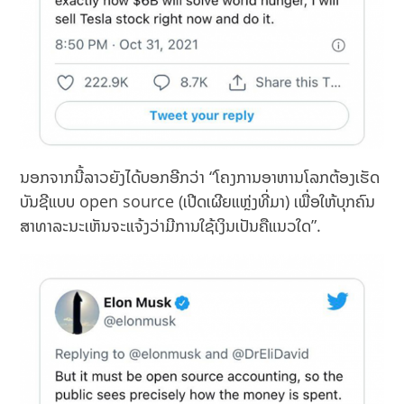
ນອກຈາກນີ້ລາວຍັງໄດ້ບອກອີກວ່າ “ໂຄງການອາຫານໂລກຕ້ອງເຮັດ
ບັນຊີແບບ open source (ເປີດເຜີຍແຫຼ່ງທີ່ມາ) ເພື່ອໃຫ້ບຸກຄົນ
ສາທາລະນະເຫັນຈະແຈ້ງວ່າມີການໃຊ້ເງິນເປັນຄືແນວໃດ”.