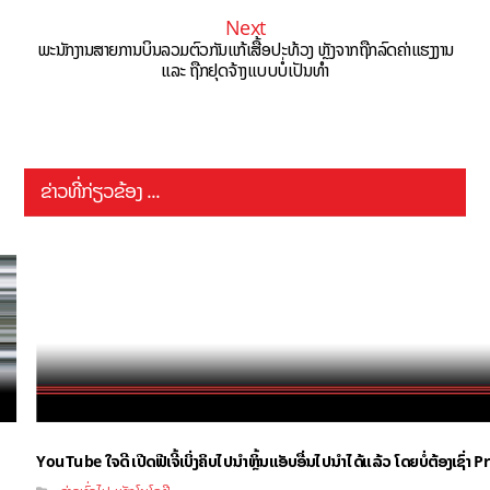
Next
ພະນັກງານສາຍການບິນລວມຕົວກັນແກ້ເສື້ອປະທ້ວງ ຫຼັງຈາກຖືກລົດຄ່າແຮງງານ
ແລະ ຖືກຢຸດຈ້າງແບບບໍ່ເປັນທຳ
ຂ່າວທີ່ກ່ຽວຂ້ອງ ...
YouTube ໃຈດີ ເປີດຟີເຈີ້ເບິ່ງຄິບໄປນຳຫຼິ້ນແອັບອື່ນໄປນຳໄດ້ແລ້ວ ໂດຍບໍ່ຕ້ອງເຊົ່