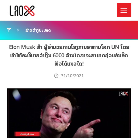
ຂ່າວຕ່າງປະເທດ
Elon Musk ທ້າ ຜູ້ອຳນວຍການໂຄງການອາຫານໂລກ UN ໂດຍ
ທ້າໃຫ້ອະທິບາຍວ່າເງິນ 6000 ລ້ານໂດລາຈະສາມາດຊ່ວຍຄົນອຶດ
ຫິວໄດ້ແນວໃດ!
31/10/2021