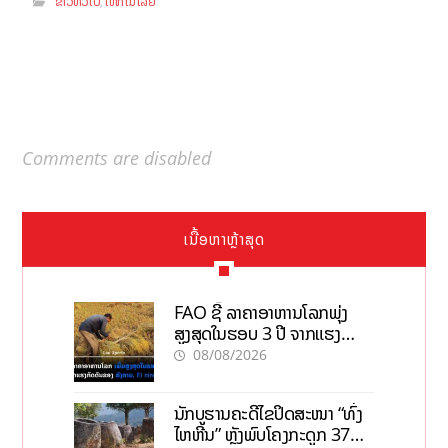
ຂ່າວທົ່ວໄປ
ເທັກໂນໂລຢີ
,
Comments are disabled
ເນື້ອຫາຫຼ້າສຸດ
FAO ຊີ້ ລາຄາອາຫານໂລກພຸ່ງ
ສູງສຸດໃນຮອບ 3 ປີ ຈາກແຮງ
ກົດດັນຂອງສົງຄາມ, El nino
08/08/2026
ນັກບູຮານຄະດີໄຂປິດສະໜາ “ທົ່ງ
ໄຫຫີນ” ຫຼັງພົບໂຄງກະດູກ 37