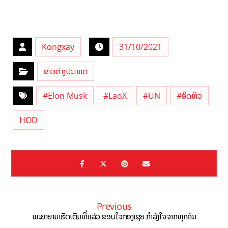
Kongxay
31/10/2021
ຂ່າວຕ່າງປະເທດ
#Elon Musk
#LaoX
#UN
#ອຶດຫິວ
HOD
Previous
ພະຍາຍາມເຮັດເຕັມທີ່ແລ້ວ ຂອບໃຈກອງເຊຍ ກຳລັງໃຈຈາກທຸກຄົນ