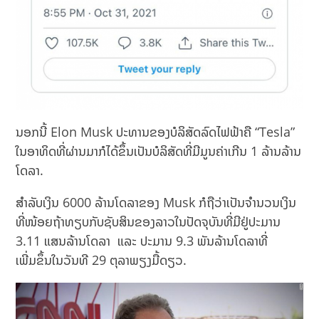
ນອກນີ້ Elon Musk ປະທານຂອງບໍລິສັດລົດໄຟຟ້າຄື “Tesla”
ໃນອາທິດທີ່ຜ່ານມາກໍໄດ້ຂຶ້ນເປັນບໍລິສັດທີ່ມີມູນຄ່າເກີນ 1 ລ້ານລ້ານ
ໂດລາ.
ສຳລັບເງິນ 6000 ລ້ານໂດລາຂອງ Musk ກໍຖືວ່າເປັນຈຳນວນເງິນ
ທີ່ໜ້ອຍຖ້າທຽບກັບຊັບສິນຂອງລາວໃນປັດຈຸບັນທີ່ມີຢູ່ປະມານ
3.11 ແສນລ້ານໂດລາ ແລະ ປະມານ 9.3 ພັນລ້ານໂດລາທີ່
ເພີ່ມຂຶ້ນໃນວັນທີ 29 ຕຸລາພຽງມື້ດຽວ.