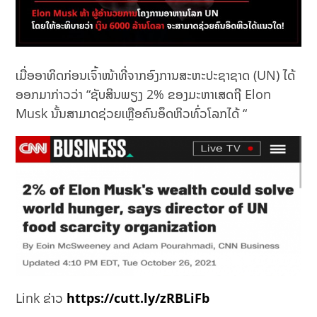
ເມື່ອອາທິດກ່ອນເຈົ້າໜ້າທີ່ຈາກອົງການສະຫະປະຊາຊາດ (UN) ໄດ້
ອອກມາກ່າວວ່າ “ຊັບສິນພຽງ 2% ຂອງມະຫາເສດຖີ Elon
Musk ນັ້ນສາມາດຊ່ວຍເຫຼືອຄົນອຶດຫິວທົ່ວໂລກໄດ້ “
Link ຂ່າວ
https://cutt.ly/zRBLiFb