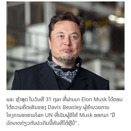
ແລະ ຫຼ້າສຸດ ໃນວັນທີ 31 ຕຸລາ ທີ່ຜ່ານມາ Elon Musk ໄດ້ຕອບ
ໂຕ້ຄວາມຄິດເຫັນຂອງ Davis Beasley ຜູ້ອຳນວຍການ
ໂຄງການອາຫານໂລກ UN ທີ່ເປັນຜູ້ຂໍໃຫ້ Musk ອອກມາ “ມີ
ບົດບາດກ່ຽວກັບປະເດັນນີ້ທັນທີໄດ້ຫຼືບໍ່” .