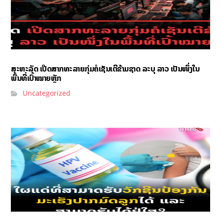
ສະຫະລັດ ເປີດສາກທະລາຍກຸ່ມຄໍເຊັນເຕີຂ້າມຊາດ ລະບຸ ລາວ ເປັນໜຶ່ງໃນ
ພື້ນທີ່ເປົ້າໝາຍຫຼັກ
Uncategorized