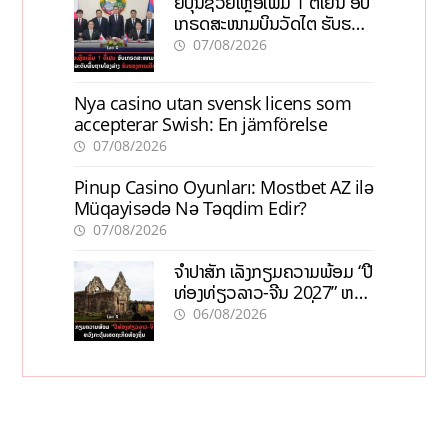
ຍີ່ປຸ່ນຊ່ວຍເຫຼືອເພີ່ມ 1 ຕື້ເຢນ ອັບ
ເກຣດສະໜາມບິນວັດໄຕ ຮັບຮອງ
ການເຕີບໂຕ
07/08/2026
Nya casino utan svensk licens som
accepterar Swish: En jämförelse
07/08/2026
Pinup Casino Oyunları: Mostbet AZ ilə
Müqayisədə Nə Təqdim Edir?
07/08/2026
ຈຳປາສັກ ເລັ່ງກຽມຄວາມພ້ອມ “ປີ
ທ່ອງທ່ຽວລາວ-ຈີນ 2027” ຫວັງ
ກະຕຸ້ນເສດຖະກິດທ້ອງຖິ່ນ
06/08/2026