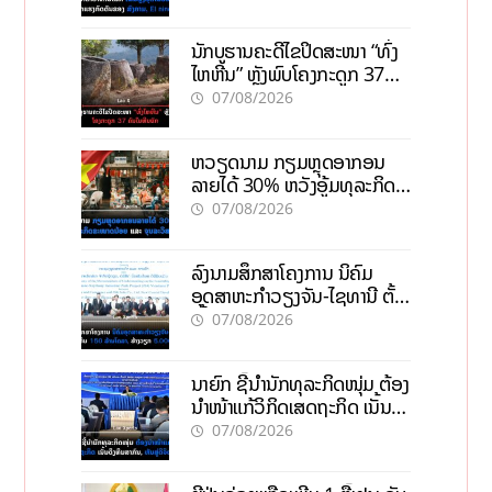
ນັກບູຮານຄະດີໄຂປິດສະໜາ “ທົ່ງ
ໄຫຫີນ” ຫຼັງພົບໂຄງກະດູກ 37
ຄົນໃນຫີນຍັກ
07/08/2026
ຫວຽດນາມ ກຽມຫຼຸດອາກອນ
ລາຍໄດ້ 30% ຫວັງອູ້ມທຸລະກິດ
ຂະໜາດນ້ອຍ ແລະ ຈຸນລະ
07/08/2026
ວິສາຫະກິດ
ລົງນາມສຶກສາໂຄງການ ນິຄົມ
ອຸດສາຫະກຳວຽງຈັນ-ໄຊທານີ ຕັ້ງ
ເປົ້າດຶງທຶນ 150 ລ້ານໂດລາ, ສ້າງ
07/08/2026
ວຽກ 5.000 ຕຳແໜ່ງ
ນາຍົກ ຊີ້ນຳນັກທຸລະກິດໜຸ່ມ ຕ້ອງ
ນຳໜ້າແກ້ວິກິດເສດຖະກິດ ເນັ້ນດຶງ
ທຶນສາກົນ, ຫັນສູ່ດິຈິຕອນ
07/08/2026