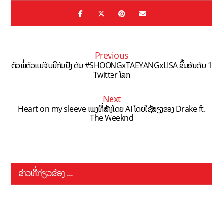
Previous
ຕົວພໍ່ຕົວແມ່ຈັບມືກັນປັງ ດັນ #SHOONGxTAEYANGxLISA ຂຶ້ນອັນດັບ 1
Twitter ໂລກ
Next
Heart on my sleeve ເພງທີ່ສ້າງໂດຍ AI ໂດຍໃຊ້ສຽງຂອງ Drake ft.
The Weeknd
ຂ່າວທີ່ກ່ຽວຂ້ອງ ...