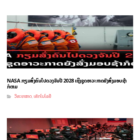
NASA ກຽມສົ່ງຄົນໄປດວງຈັນປີ 2028 ເຖິງຊຸດອາວະກາດຍັງສົ່ງມອບຊ້າ
ກໍຕາມ
ວິທະຍາສາດ
ເທັກໂນໂລຢີ
,