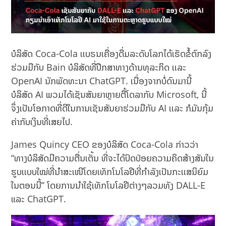
ບໍລິສັດ Coca-Cola ເເບຣນເຄື່ອງດື່ມລະດັບໂລກໄດ້ເຮັດຂໍ້ຕົກລົງ
ຮ່ວມມືກັບ Bain ບໍລິສັດທີ່ປຶກສາທາງດ້ານທຸລະກິດ ເເລະ
OpenAI ນັກພັດທະນາ ChatGPT. ເນື່ອງຈາກບໍ່ດົນມານີ້
ບໍລິສັດ AI ພວມໄດ້ເຊັນສັນຍາຫຼາຍຕື້ໂດລາກັບ Microsoft, ນີ້
ຈຶ່ງເປັນໂອກາດທີ່ດີໃນການເຊັນສັນຍາຮ່ວມມືກັບ AI ເເລະ ກໍມັນກຸ້ມ
ຄ່າກັບເງິນທີ່ເສຍໄປ.
James Quincy CEO ຂອງບໍລິສັດ Coca-Cola ກ່າວວ່າ
“ທາງບໍລິສັດມີຄວາມຕື່ນເຕັ້ນ ທີ່ຈະໄດ້ປົດປ່ອຍຄວາມຄິດສ້າງສັນໃນ
ຮູບເເບບໃໝ່ທີ່ນຳສະເໜີໂດຍເທັກໂນໂລຢີທີ່ກຳລັງເປັນກະເເສນິຍົມ
ໃນຕອນນີ້” ໂດຍການນໍາໃຊ້ເທັກໂນໂລຢີຕ່າງໆລວມທັງ DALL-E
ແລະ ChatGPT.