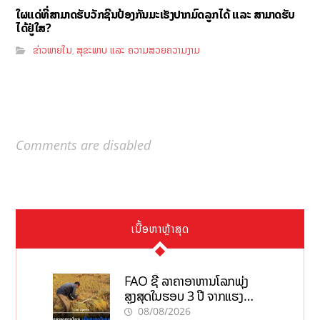
ໃຜແດ່ທີ່ສາມາດຮັບວັກຊີນປ້ອງກັນມະເຮັງປາກມົດລູກໄດ້ ແລະ ສາມາດຮັບ
ໄດ້ຢູ່ໃສ?
ຂ່າວພາຍໃນ
ສຸຂະພາບ ແລະ ຄວາມສວຍຄວາມງາມ
,
Comments are disabled
ເນື້ອຫາຫຼ້າສຸດ
FAO ຊີ້ ລາຄາອາຫານໂລກພຸ່ງ
ສູງສຸດໃນຮອບ 3 ປີ ຈາກແຮງ
ກົດດັນຂອງສົງຄາມ, El nino
08/08/2026