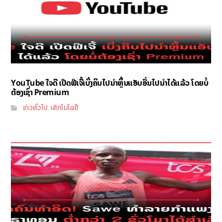
YouTube ໃຈດີ ເປີດຟີເຈີ້ເບິ່ງຄິບໄປນຳຫຼິ້ນແອັບອື່ນໄປນຳໄດ້ແລ້ວ ໂດຍບໍ່
ຕ້ອງເຊົ່າ Premium
ຂ່າວທົ່ວໄປ
ເທັກໂນໂລຢີ
,