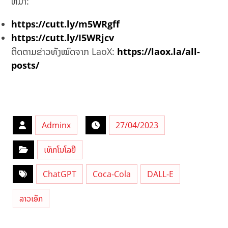
ທີ່ມາ:
https://cutt.ly/m5WRgff
https://cutt.ly/I5WRjcv
ຕິດຕາມຂ່າວທັງໝົດຈາກ LaoX:
https://laox.la/all-
posts/
Adminx
27/04/2023
ເທັກໂນໂລຢີ
ChatGPT
Coca-Cola
DALL-E
ລາວເອັກ