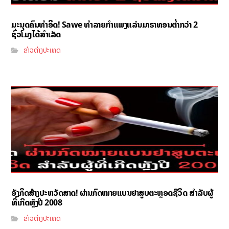
ມະນຸດຄົນທຳອິດ! Sawe ທຳລາຍກຳແພງແລ່ນມາຣາທອນຕ່ຳກວ່າ 2
ຊົ່ວໂມງໄດ້ສຳເລັດ
ຂ່າວຕ່າງປະເທດ
ອັງກິດສ້າງປະຫວັດສາດ! ຜ່ານກົດໝາຍແບນຢາສູບຕະຫຼອດຊີວິດ ສຳລັບຜູ້
ທີ່ເກີດຫຼັງປີ 2008
ຂ່າວຕ່າງປະເທດ