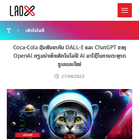
ເທັກໂນໂລຢີ
Coca-Cola ຊັນສັນຍາກັບ DALL-E ເເລະ ChatGPT ຂອງ
OpenAI ກຽມນຳເອົາເທັກໂນໂລຢີ AI ມາໃຊ້ໃນການຕະຫຼາດ
ຮູບແບບໃໝ່
27/04/2023