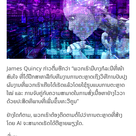
James Quincy ກ່າວຕື່ມອີກວ່າ “ພວກເຮົາມີບາງກໍລະນີທີ່ໜ້າ
ສົນໃຈ ທີ່ໄດ້ປຶກສາຫາລືກັບທີມງານການຕະຫຼາດເຖິງວິທີການປັບປຸງ
ຜົນງານທີ່ພວກເຮົາເຄີຍໄດ້ເຮັດແລ້ວໂດຍໃຊ້ຮູບແບບການຕະຫຼາດ
ໃໝ່ ແລະ ການຈັບຄູ່ກັບຄວາມສາມາດໃນການສົ່ງເນື້ອຫາຢ່າງໄວວາ
ດ້ວຍປະສິດທິພາບທີ່ເພີ່ມຂຶ້ນທະວີຄູນ”
ຢ່າງໃດກໍຕາມ, ພວກເຮົາຕ້ອງຕິດຕາມຕໍ່ໄປວ່າການຕະຫຼາດທີ່ສ້າງ
ໂດຍ AI ຈະສາມາດເຮັດໄດ້ດີຫຼາຍພຽງໃດ.