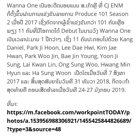
Wanna One ເປັນອະດີດບອຍແບນ ສ.ເກົາຫຼີ ທີ່ CJ ENM
ກໍ່ຕັ້ງຂຶ້ນຜ່ານການແຂ່ງຂັນລາຍການ Produce 101 Season
2 ເມື່ອປີ 2017 ເຊິ່ງຄັດຈາກຜູ້ເຂົ້າແຂ່ງຂັນກວ່າ 101 ຄົນເຫຼືອ
ພຽງ 11 ຄົນທີ່ມີໂອກາດໄດ້ Debut ໃນນາມວົງ Wanna One
ເປັນເວລາປະມານ 1 ປີກວ່າໆ. ເຊິ່ງ 11 ຄົນປະກອບໄປດ້ວຍ Kang
Daniel, Park Ji Hoon, Lee Dae Hwi, Kim Jae
Hwan, Park Woo Jin, Bae Jin Young, Yoon Ji
Sung, Lai Kwan Lin, Ong Sung Woo, Hwang Min
Hyun ແລະ Ha Sung Woon ເປີດໂຕເມື່ອວັນທີ່ 7 ສິງຫາ
2017 ແລະ ສິ້ນສຸດສັນຍາໃນວັນທີ 31 ທັນວາ 2018, ກິດຈະກຳ
ສຸດທ້າຍຄື ຄອນເສີດອຳລາເມື່ອວັນທີ 24-27 ມັງກອນ 2019.
ທີ່ມາ:
https://m.facebook.com/workpointTODAY/p
hotos/a.153956988306921/1455425844826689/
?type=3&source=48