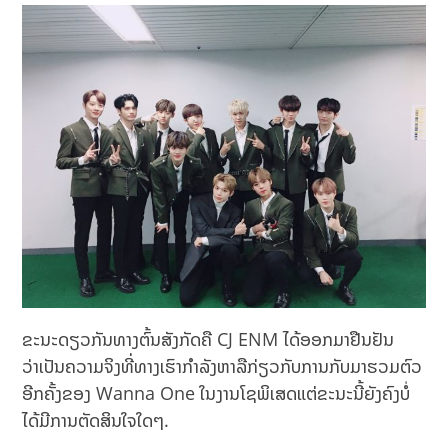
ຂະນະດຽວກັນທາງຕົ້ນສັງກັດຄື CJ ENM ໄດ້ອອກມາຢືນຢັນ
ວ່າເປັນຄວາມຈິງທີ່ທາງເຮົາກຳລັງຫາລືກ່ຽວກັບການກັບມາຮວມຕົວ
ອີກຄັ້ງຂອງ Wanna One ໃນງານໂຊພິເສດແຕ່ຂະນະນີ້ຍັງຄົງບໍ່
ໄດ້ມີການຕັດສິນໃຈໃດໆ.