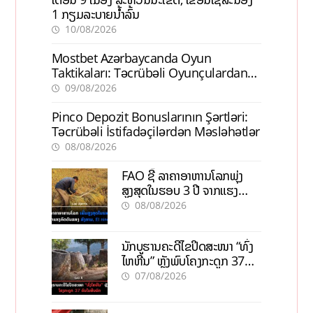
1 ກຽມລະບາຍນ້ຳລົ້ນ
10/08/2026
Mostbet Azərbaycanda Oyun
Taktikaları: Təcrübəli Oyunçulardan
İpuçları
09/08/2026
Pinco Depozit Bonuslarının Şərtləri:
Təcrübəli İstifadəçilərdən Məsləhətlər
08/08/2026
FAO ຊີ້ ລາຄາອາຫານໂລກພຸ່ງ
ສູງສຸດໃນຮອບ 3 ປີ ຈາກແຮງ
ກົດດັນຂອງສົງຄາມ, El nino
08/08/2026
ນັກບູຮານຄະດີໄຂປິດສະໜາ “ທົ່ງ
ໄຫຫີນ” ຫຼັງພົບໂຄງກະດູກ 37
ຄົນໃນຫີນຍັກ
07/08/2026