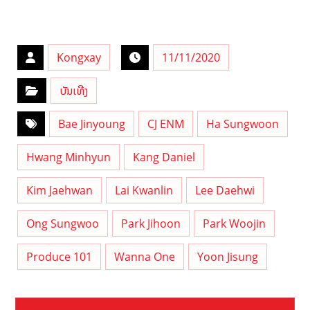
Kongxay
11/11/2020
ບັນເທີງ
Bae Jinyoung
CJ ENM
Ha Sungwoon
Hwang Minhyun
Kang Daniel
Kim Jaehwan
Lai Kwanlin
Lee Daehwi
Ong Sungwoo
Park Jihoon
Park Woojin
Produce 101
Wanna One
Yoon Jisung