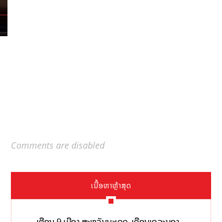
Comments are disabled
ເນື້ອຫາຫຼ້າສຸດ
ເຕືອນ 9 ເມືອງ ສະຫວັນນະເຂດ, ເຂື່ອນເຊລະນອງ