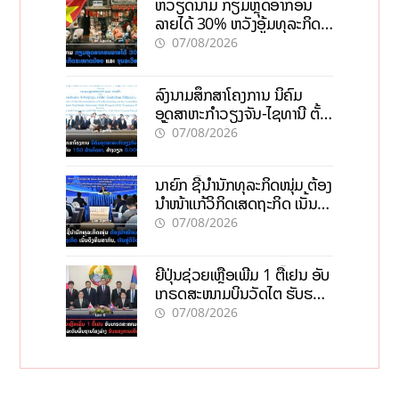
ຫວຽດນາມ ກຽມຫຼຸດອາກອນ
ລາຍໄດ້ 30% ຫວັງອູ້ມທຸລະກິດ
ຂະໜາດນ້ອຍ ແລະ ຈຸນລະ
07/08/2026
ວິສາຫະກິດ
ລົງນາມສຶກສາໂຄງການ ນິຄົມ
ອຸດສາຫະກຳວຽງຈັນ-ໄຊທານີ ຕັ້ງ
ເປົ້າດຶງທຶນ 150 ລ້ານໂດລາ, ສ້າງ
07/08/2026
ວຽກ 5.000 ຕຳແໜ່ງ
ນາຍົກ ຊີ້ນຳນັກທຸລະກິດໜຸ່ມ ຕ້ອງ
ນຳໜ້າແກ້ວິກິດເສດຖະກິດ ເນັ້ນດຶງ
ທຶນສາກົນ, ຫັນສູ່ດິຈິຕອນ
07/08/2026
ຍີ່ປຸ່ນຊ່ວຍເຫຼືອເພີ່ມ 1 ຕື້ເຢນ ອັບ
ເກຣດສະໜາມບິນວັດໄຕ ຮັບຮອງ
ການເຕີບໂຕ
07/08/2026