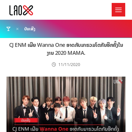
ບັນເທີງ
CJ ENM ເຜີຍ Wanna One ອາດກັບມາຮວມໂຕກັນອີກຄັ້ງໃນ
ງານ 2020 MAMA.
11/11/2020