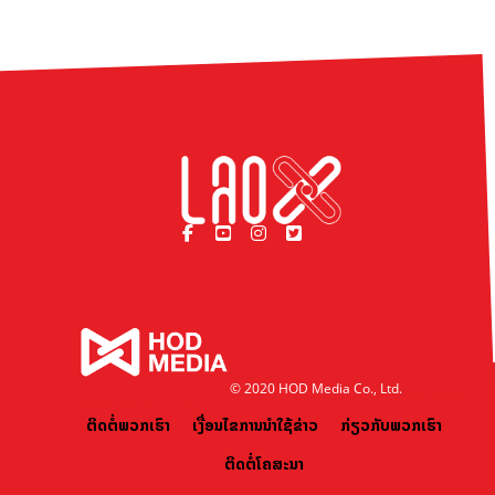
© 2020 HOD Media Co., Ltd.
ຕິດຕໍ່ພວກເຮົາ
ເງື່ອນໄຂການນຳໃຊ້ຂ່າວ
ກ່ຽວກັບພວກເຮົາ
ຕິດຕໍ່ໂຄສະນາ