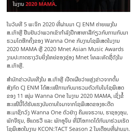
ໃນວັນທີ 5 ພະຈິກ 2020 ທີ່ຜ່ານມາ CJ ENM ຄ່າຍເພງໃນ
ສ.ເກົາຫຼີ ຢືນຢັນວ່າພວກເຂົາກຳລັງປຶກສາຫາລືກ່ຽວກັບການກັບມາ
ຮວມໂຕອີກຄັ້ງຂອງ Wanna One ກັບງານໂຊພິເສດໃນງານ
2020 MAMA ຫຼື 2020 Mnet Asian Music Awards
ງານປະກາດຮາງວັນຍິ່ງໃຫຍ່ຂອງຊ່ອງ Mnet ໂທລະທັດຊື່ດັງໃນ
ສ.ເກົາຫຼີ.
ສຳນັກຂ່າວບັນເທີງໃນ ສ.ເກົາຫຼີ ເປີດເຜີຍວ່າແຫຼ່ງຂ່າວຈາກຕົ້ນ
ສັງກັດ CJ ENM ໄດ້ສະເໜີການກັບມາຮວມຕົວກັນໃນໂຊພິເສດ
ຂອງ 11 ໜຸ່ມ Wanna One ໃນງານ 2020 MAMA, ເຊິ່ງຂໍ້
ສະເໜີນີ້ໄດ້ຮັບແຮງບັນດານໃຈມາຈາກໂຊພິເສດຂອງອະດີດ
ສະມາຊິກວົງ Wanna One ຕົວຢ່າງ ຄິມແຈຮວານ, ຮາຊອງອຸນ,
ພັກຈີຮຸນ, ອີແດຮວີ ແລະ ພັກອູຈິນ ທີ່ມີໂອກາດໄດ້ກັບມາຮ່ວມເຮັດ
ໂຊພິເສດໃນງານ KCON:TACT Season 2 ໃນເດືອນທີ່ຜ່ານມາ.