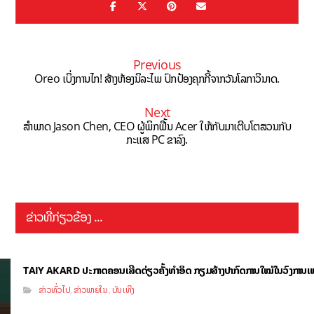
Previous
Oreo ເບິ່ງການໄກ! ສ້າງຫ້ອງນິລະໄພ ປົກປ້ອງຄຸກກີ້ຈາກວັນໂລກາວິນາດ.
Next
ສຳພາດ Jason Chen, CEO ຜູ້ພິກຟື້ນ Acer ໃຫ້ກັບມາເຕີບໂຕສວນກັບ
ກະແສ PC ຂາລົງ.
ຂ່າວທີ່ກ່ຽວຂ້ອງ ...
TAIY AKARD ປະກາດຄອນເສີດດ່ຽວຄັ້ງທຳອິດ ກຽມສ້າງປາກົດການໃໝ່ໃນວົງການເ
ຂ່າວທົ່ວໄປ
ຂ່າວພາຍໃນ
ບັນເທີງ
,
,