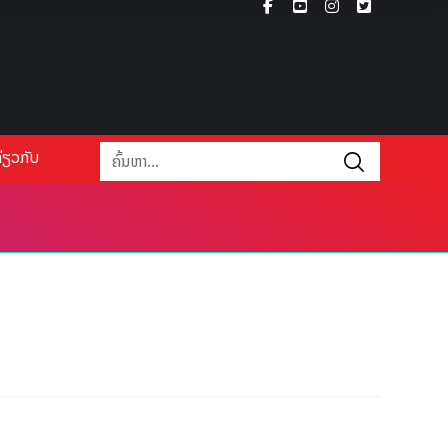
່ຽວກັບ