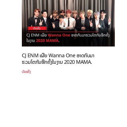
CJ ENM ເຜີຍ Wanna One ອາດກັບມາ
ຮວມໂຕກັນອີກຄັ້ງໃນງານ 2020 MAMA.
ບັນເທີງ