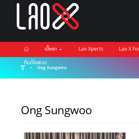
ເນື້ອຫາ
Lao Xperts
Lao X F
ຕິດຕໍ່ໂຄສະນາ
Ong Sungwoo
Ong Sungwoo