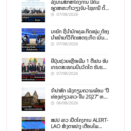
ລົງນາມສຶກສາໂຄງການ ນິຄົມ
ອຸດສາຫະກຳວຽງຈັນ-ໄຊທານີ ຕັ້ງ
ເປົ້າດຶງທຶນ 150 ລ້ານໂດລາ, ສ້າງ
07/08/2026
ວຽກ 5.000 ຕຳແໜ່ງ
ນາຍົກ ຊີ້ນຳນັກທຸລະກິດໜຸ່ມ ຕ້ອງ
ນຳໜ້າແກ້ວິກິດເສດຖະກິດ ເນັ້ນດຶງ
ທຶນສາກົນ, ຫັນສູ່ດິຈິຕອນ
07/08/2026
ຍີ່ປຸ່ນຊ່ວຍເຫຼືອເພີ່ມ 1 ຕື້ເຢນ ອັບ
ເກຣດສະໜາມບິນວັດໄຕ ຮັບຮອງ
ການເຕີບໂຕ
07/08/2026
ຈຳປາສັກ ເລັ່ງກຽມຄວາມພ້ອມ “ປີ
ທ່ອງທ່ຽວລາວ-ຈີນ 2027” ຫວັງ
ກະຕຸ້ນເສດຖະກິດທ້ອງຖິ່ນ
06/08/2026
ສປປ ລາວ ເປີດໂຄງການ ALERT-
LAO ສ້າງຕາໜ່າງ ເຕືອນໄພ