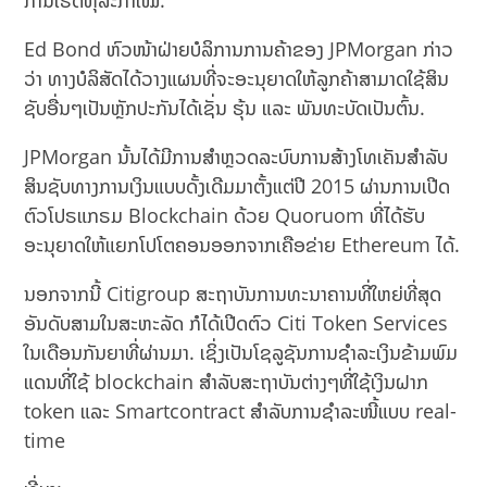
ການເຮັດທຸລະກຳໃໝ່.
Ed Bond ຫົວໜ້າຝ່າຍບໍລິການການຄ້າຂອງ JPMorgan ກ່າວ
ວ່າ ທາງບໍລິສັດໄດ້ວາງແຜນທີ່ຈະອະນຸຍາດໃຫ້ລູກຄ້າສາມາດໃຊ້ສິນ
ຊັບອື່ນໆເປັນຫຼັກປະກັນໄດ້ເຊັ່ນ ຮຸ້ນ ແລະ ພັນທະບັດເປັນຕົ້ນ.
JPMorgan ນັ້ນໄດ້ມີການສໍາຫຼວດລະບົບການສ້າງໂທເຄັນສໍາລັບ
ສິນຊັບທາງການເງິນແບບດັ້ງເດີມມາຕັ້ງແຕ່ປີ 2015 ຜ່ານການເປີດ
ຕົວໂປຣແກຣມ Blockchain ດ້ວຍ Quoruom ທີ່ໄດ້ຮັບ
ອະນຸຍາດໃຫ້ແຍກໂປໂຕຄອນອອກຈາກເຄືອຂ່າຍ Ethereum ໄດ້.
ນອກຈາກນີ້ Citigroup ສະຖາບັນການທະນາຄານທີ່ໃຫຍ່ທີ່ສຸດ
ອັນດັບສາມໃນສະຫະລັດ ກໍໄດ້ເປີດຕົວ Citi Token Services
ໃນເດືອນກັນຍາທີ່ຜ່ານມາ. ເຊິ່ງເປັນໂຊລູຊັນການຊຳລະເງິນຂ້າມພົມ
ແດນທີ່ໃຊ້ blockchain ສໍາລັບສະຖາບັນຕ່າງໆທີ່ໃຊ້ເງິນຝາກ
token ແລະ Smartcontract ສໍາລັບການຊໍາລະໜີ້ແບບ real-
time