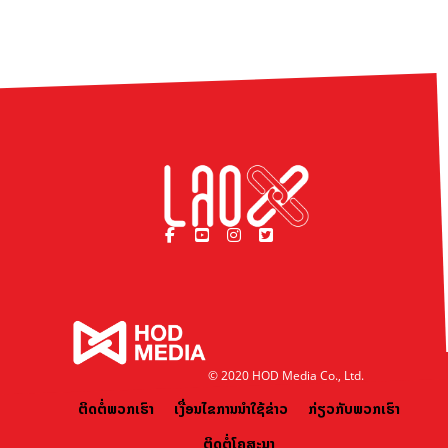
© 2020 HOD Media Co., Ltd.
ຕິດຕໍ່ພວກເຮົາ
ເງື່ອນໄຂການນຳໃຊ້ຂ່າວ
ກ່ຽວກັບພວກເຮົາ
ຕິດຕໍ່ໂຄສະນາ