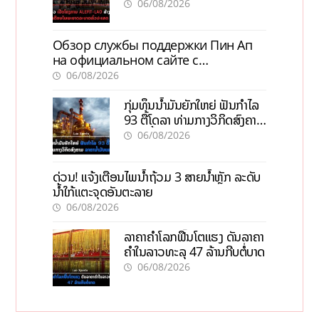
ພະຍາດລະບາດທົ່ວປະເທດ
06/08/2026
Обзор службы поддержки Пин Ап
на официальном сайте с
актуальной информацией
06/08/2026
ກຸ່ມທຶນນ້ຳມັນຍັກໃຫຍ່ ຟັນກຳໄລ
93 ຕື້ໂດລາ ທ່າມກາງວິກິດສົງຄາມ
ລາຄານໍ້າມັນແພງ
06/08/2026
ດ່ວນ! ແຈ້ງເຕືອນໄພນໍ້າຖ້ວມ 3 ສາຍນໍ້າຫຼັກ ລະດັບ
ນໍ້າໃກ້ແຕະຈຸດອັນຕະລາຍ
06/08/2026
ລາຄາຄຳໂລກຟື້ນໂຕແຮງ ດັນລາຄາ
ຄຳໃນລາວທະລຸ 47 ລ້ານກີບຕໍ່ບາດ
06/08/2026