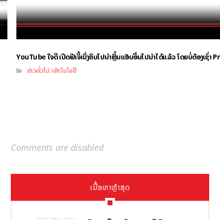
YouTube ໃຈດີ ເປີດຟີເຈີ້ເບິ່ງຄິບໄປນຳຫຼິ້ນແອັບອື່ນໄປນຳໄດ້ແລ້ວ ໂດຍບໍ່ຕ້ອງເຊົ່
ຂ່າວທົ່ວໄປ
ເທັກໂນໂລຢີ
,
Comments are disabled
ເນື້ອຫາຫຼ້າສຸດ