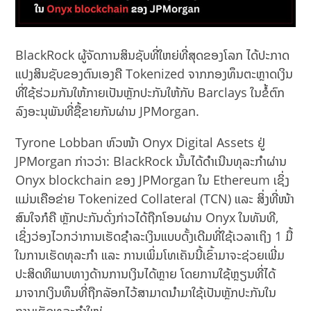
BlackRock ຜູ້ຈັດການສິນຊັບທີ່ໃຫຍ່ທີ່ສຸດຂອງໂລກ ໄດ້ປະກາດ
ແປງສິນຊັບຂອງຕົນເອງຄື Tokenized ຈາກກອງທຶນຕະຫຼາດເງິນ
ທີ່ໃຊ້ຮ່ວມກັນໃຫ້ກາຍເປັນຫຼັກປະກັນໃຫ້ກັບ Barclays ໃນຂໍ້ຕົກ
ລົງອະນຸພັນທີ່ຊື້ຂາຍກັນຜ່ານ JPMorgan.
Tyrone Lobban ຫົວໜ້າ Onyx Digital Assets ຢູ່
JPMorgan ກ່າວວ່າ: BlackRock ນັ້ນໄດ້ດໍາເນີນທຸລະກໍາຜ່ານ
Onyx blockchain ຂອງ JPMorgan ໃນ Ethereum ເຊິ່ງ
ແມ່ນເຄືອຂ່າຍ Tokenized Collateral (TCN) ແລະ ສິ່ງທີ່ໜ້າ
ສົນໃຈກໍຄື ຫຼັກປະກັນດັ່ງກ່າວໄດ້ຖືກໂອນຜ່ານ Onyx ໃນທັນທີ,
ເຊິ່ງວ່ອງໄວກວ່າການເຮັດຊຳລະເງິນແບບດັ້ງເດີມທີ່ໃຊ້ເວລາເຖິງ 1 ມື້
ໃນການເຮັດທຸລະກຳ ແລະ ການເພິ່ມໂທເຄັນນີ້ເຂົ້າມາຈະຊ່ວຍເພີ່ມ
ປະສິດທິພາບທາງດ້ານການເງິນໄດ້ຫຼາຍ ໂດຍການໃຊ້ຫຼຽນທີ່ໄດ້
ມາຈາກເງິນທຶນທີ່ຖືກລັອກໄວ້ສາມາດນຳມາໃຊ້ເປັນຫຼັກປະກັນໃນ