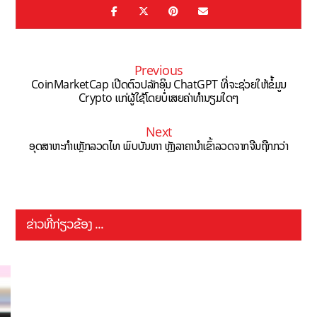
Previous
CoinMarketCap ເປີດຕົວປລັກອິນ ChatGPT ທີ່ຈະຊ່ວຍໃຫ້ຂໍ້ມູນ
Crypto ແກ່ຜູ້ໃຊ້ໂດຍບໍ່ເສຍຄ່າທຳນຽມໃດໆ
Next
ອຸດສາຫະກຳເຫຼັກລວດໄທ ພົບບັນຫາ ຫຼັງລາຄານຳເຂົ້າລວດຈາກຈີນຖືກກວ່າ
ຂ່າວທີ່ກ່ຽວຂ້ອງ ...