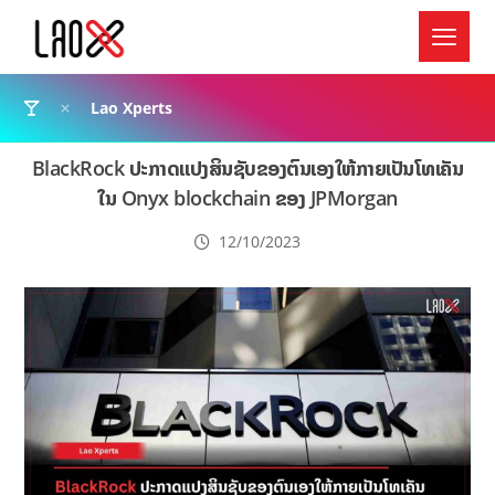
Lao Xperts
BlackRock ປະກາດແປງສິນຊັບຂອງຕົນເອງໃຫ້ກາຍເປັນໂທເຄັນ
ໃນ Onyx blockchain ຂອງ JPMorgan
12/10/2023