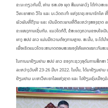
ຂະນະດຽວກັນນີ້, ທ່ານ ຮສ.ປອ ພຸດ ສິມມາລາວົງ ໄດ້ກ່າວສະ
ວິທະຍາສາດ ວິໄຈ ແລະ ນະວັດຕະກຳ ແຫ່ງຣາຊະອານາຈັກໄທ ທີ່
ພົວພັນທີ່ດີງາມ ແລະ ເປັນມິດຕະພາບທີ່ດີລະຫວ່າງສອງຊາດ 
ຂະແໜງການເຊັ່ນກັນ. ແນວໃດກໍດີ, ຂໍສະແດງຄວາມຂອບໃຈເປັນຢ
ທາງ ສປປ ລາວ ແມ່ນມີຄວາມຕ້ອງການຫຼາຍ. ສະນັ້ນ, ຈະໄດ້ນຳເ
ເພື່ອເຮັດແນວໃດຈະສາມາດຕອບສະໜອງໃຫ້ແທດເໝາະກັບສະພາບ
ໃນການມາຢ້ຽມຢາມ ສປປ ລາວ ຂອງກະຊວງອຸດົມການສຶກສາ ວິທະ
ລະຫວ່າງວັນທີ 23-26 ມີນາ 2022. ໃນນັ້ນ, ໄດ້ມາຢ້ຽມຢາມ
ຢ້ຽມຢາມ ມະຫາວິທະຍາໄລແຫ່ງຊາດ ແລະ ໄປຢ້ຽມຊົມເມືອງມ