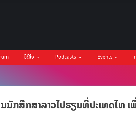
orum
ວິດີໂອ
Podcasts
Events
ກ
ຶນນັກສຶກສາລາວໄປຮຽນທີ່ປະເທດໄທ ເພື