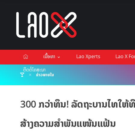
ເນື້ອຫາ
Lao Xperts
Lao X F
ຕິດຕໍ່ໂຄສະນາ
ຂ່າວພາຍໃນ
300 ກວ່າທຶນ! ລັດຖະບານໄທໃຫ້ທ
ສ້າງຄວາມສຳພັນແໜ້ນແຟ້ນ