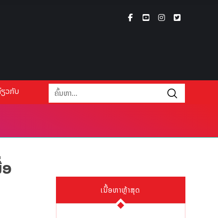
່ຽວກັບ
່ອ
ເນື້ອຫາຫຼ້າສຸດ