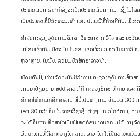
ປະເທດພວກເຮົາກໍກຳລັງຈະເປີດປະເທດພ້ອມໆກັນ, ເຊິ່ງໃນໄລ
ເປັນປະເທດທີ່ມີວັດທະນະທຳ ແລະ ປະເພນີທີ່ຄ້າຍຄືກັນ, ພິເສດ
ສຳລັບກະຊວງອຸດົມການສຶກສາ ວິທະຍາສາດ ວິໄຈ ແລະ ນະວັດຕະ
ມາໂຮມເຂົ້າກັນ. ປັດຈຸບັນ ໃນຂອບເຂດທົ່ວປະເທດມີມະຫາວິທະ
ຫຼວງຫຼາຍ. ໃນນັ້ນ, ລວມມີນັກສຶກສາລາວນຳ.
ພ້ອມກັນນີ້, ທ່ານລັດຖະມົນຕີວ່າການ ກະຊວງອຸດົມການສຶກສາ 
ການມາຢ້ຽມຢາມ ສປປ ລາວ ກໍຄື ກະຊວງສຶກສາທິການ ແລະ ກິ
ສຶກສາໃຫ້ແກ່ນັກສຶກສາລາວ ທີ່ບໍ່ເປັນທາງການ ຈຳນວນ 300 ກ
ເອກ 80 ກວ່າທຶນ ໃນສາຂາວິຊາຊີບຕ່າງໆ. ແນວໃດກໍຕາມ, ກາ
ຈະໄດ້ທຶນການສຶກສາໃດເປັນພິເສດກໍສາມາດບອກມາໄດ້ ທາງລັດຖ
ມິດຕະພາບທີ່ດີລະຫວ່າງໄທ-ລາວ, ລາວ-ໄທ ໃຫ້ມີຄວາມແໜ້ນແຟ້ນ