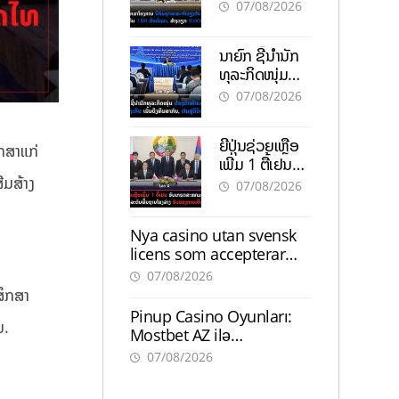
ອຸດສາຫະກຳ
07/08/2026
ວຽງຈັນ-ໄຊທານີ
ຕັ້ງເປົ້າດຶງທຶນ
ນາຍົກ ຊີ້ນຳນັກ
150 ລ້ານໂດລາ,
ທຸລະກິດໜຸ່ມ
ສ້າງວຽກ 5.000
ຕ້ອງນຳໜ້າແກ້
ຕຳແໜ່ງ
07/08/2026
ວິກິດເສດຖະກິດ
ເນັ້ນດຶງທຶນ
ຍີ່ປຸ່ນຊ່ວຍເຫຼືອ
ສາກົນ, ຫັນສູ່ດິຈິ
ກສາແກ່
ເພີ່ມ 1 ຕື້ເຢນ
ຕອນ
ອັບເກຣດ
ີມສ້າງ
07/08/2026
ສະໜາມບິນວັດ
ໄຕ ຮັບຮອງການ
Nya casino utan svensk
ເຕີບໂຕ
licens som accepterar
Swish: En jämförelse
07/08/2026
ສຶກສາ
Pinup Casino Oyunları:
ມ.
Mostbet AZ ilə
Müqayisədə Nə Təqdim
07/08/2026
Edir?