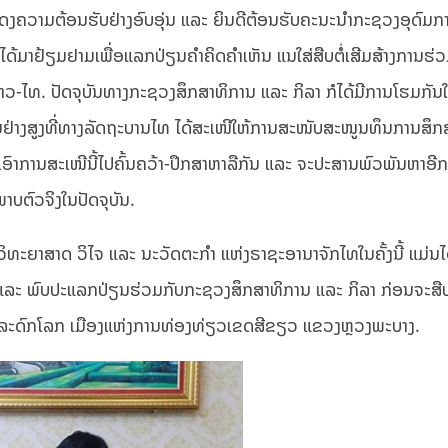
ແດງຄວາມຕ້ອນຮັບຢ່າງອົບອຸ່ນ ແລະ ຍິນດີຕ້ອນຮັບຄະນະນຳກະຊວງອຸດົມກ
ໄດ້ມາຢ້ຽມຢາມເພື່ອແລກປ່ຽນຄຳຄິດຄຳເຫັນ ແນໃສ່ສືບຕໍ່ເສີມສ້າງການຮ່
ລາວ-ໄທ. ປັດຈຸບັນທາງກະຊວງສຶກສາທິການ ແລະ ກິລາ ກໍໄດ້ມີການໂຮມກັນ
່າງສູງທີ່ທາງລັດຖະບານໄທ ໄດ້ສະເໜີໃຫ້ການສະໜັບສະໜູນທຶນການສຶກສານັ
ອົາການສະເໜີນີ້ໄປຄົ້ນຄວ້າ-ປຶກສາຫາລືກັນ ແລະ ຈະປະສານພົວພັນຫາອີກເ
ຕົວຈິງໃນປັດຈຸບັນ.
ຍາສາດ ວິໄຈ ແລະ ນະວັດຕະກຳ ແຫ່ງຣາຊະອານາຈັກໄທໃນຄັ້ງນີ້ ແມ່ນໄດ
 ແລະ ພົບປະແລກປ່ຽນຮ່ວມກັບກະຊວງສຶກສາທິການ ແລະ ກິລາ ກ່ອນຈະສືບຕ
ໍລະດົກໂລກ ເມືອງແຫ່ງການທ່ອງທ່ຽວເຂດສີຂຽວ ແຂວງຫຼວງພະບາງ.