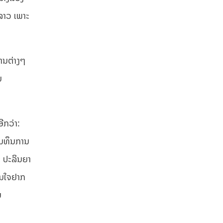
ລາວ ເພາະ
ານຕ່າງໆ
ນ
ີກວ່າ:
ູນທຶນການ
ະ ປະລິນຍາ
ົນໃຈຢາກ
ນ