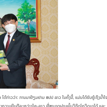
ດ້ກ່າວວ່າ: ການມາຢ້ຽມຢາມ ສປປ ລາວ ໃນຄັ້ງນີ້, ແມ່ນໄດ້ຮັບຮູ້ເຖິງນໍ້າ
ແດງຄວາມຍິນດີລະຫວ່າງໄທ-ລາວ ທີ່ສາມາດຜ່ານພົ້ນວິກິດໂຄວິດມາໄດ້ ແລະ