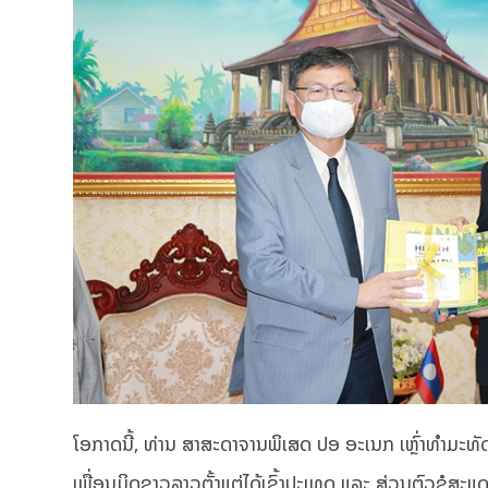
ໂອກາດນີ້, ທ່ານ ສາສະດາຈານພິເສດ ປອ ອະເນກ ເຫຼົ່າທຳມະທັດ ໄ
ເພື່ອນມິດຊາວລາວຕັ້ງແຕ່ໄດ້ເຂົ້າປະເທດ ແລະ ສ່ວນຕົວຂໍສະ