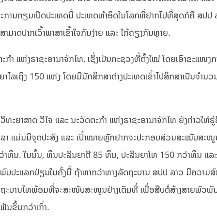
ຍະການກຽມເປີດປະເທດນີ້ ປະເທດທຳອິດໃນໂລກທີ່ຢາກໄປທີ່ສຸດກໍຄື ສປປ 
ສາມາດປາກເວົ້າພາສາເຂົ້າໃຈກັນງ່າຍ ແລະ ໃກ້ຄຽງກັນຫຼາຍ.
ກຳ ແຫ່ງຣາຊະອານາຈັກໄທ, ເຊິ່ງເປັນກະຊວງທີ່ຕັ້ງໃໝ່ ໂດຍເອົາຂະແໜງກ
ຍາໄລເຖິງ 150 ແຫ່ງ ໂດຍມີນັກສຶກສາຕ່າງປະເທດເຂົ້າໄປສຶກສາເປັນຈຳນວ
ວິທະຍາສາດ ວິໄຈ ແລະ ນະວັດຕະກຳ ແຫ່ງຣາຊະອານາຈັກໄທ ຍັງກ່າວໃຫ້ຮູ້ອ
ລາ ແມ່ນມີຈຸດປະສົງ ແລະ ເປົ້າໝາຍຫຼັກຢາກຈະປະກອບສ່ວນສະໜັບສະໜ
ວ່າທຶນ. ໃນນັ້ນ, ທຶນປະລິນຍາຕີ 85 ທຶນ, ປະລິນຍາໂທ 150 ກວ່າທຶນ ແລ
ນພົບປະແລກປ່ຽນໃນຄັ້ງນີ້ ຖ້າຫາກວ່າທາງລັດຖະບານ ສປປ ລາວ ມີຄວາມສ
ະບານໄທພ້ອມທີ່ຈະສະໜັບສະໜູນຢ່າງເຕັມທີ່ ເພື່ອສືບຕໍ່ສ້າງສາຍພົວພັ
ຂຶ້ນກວ່າເກົ່າ.