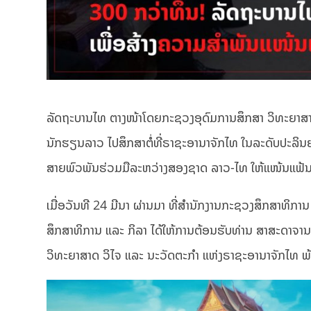
ລັດຖະບານໄທ ຕາງໜ້າໂດຍກະຊວງອຸດົມການສຶກສາ ວິທະຍາສາດ
ນັກຮຽນລາວ ໄປສຶກສາຕໍ່ທີ່ຣາຊະອານາຈັກໄທ ໃນລະດັບປະລິນຍາ
ສາຍພົວພັນຮ່ວມມືລະຫວ່າງສອງຊາດ ລາວ-ໄທ ໃຫ້ແໜ້ນແຟ້ນຍິ
ເມື່ອວັນທີ 24 ມີນາ ຜ່ານມາ ທີ່ສຳນັກງານກະຊວງສຶກສາທິກາ
ສຶກສາທິການ ແລະ ກິລາ ໄດ້ໃຫ້ການຕ້ອນຮັບທ່ານ ສາສະດາຈານ
ວິທະຍາສາດ ວິໄຈ ແລະ ນະວັດຕະກຳ ແຫ່ງຣາຊະອານາຈັກໄທ ພ້ອ