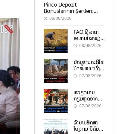
Pinco Depozit
Bonuslarının Şərtləri:
Təcrübəli İstifadəçilərdən
08/08/2026
Məsləhətlər
FAO ຊີ້ ລາຄາ
ອາຫານໂລກພຸ່ງ
ສູງສຸດໃນຮອບ 3
08/08/2026
ປີ ຈາກແຮງ
ກົດດັນຂອງ
ນັກບູຮານຄະດີໄຂ
ສົງຄາມ, El
ປິດສະໜາ “ທົ່ງ
nino
ໄຫຫີນ” ຫຼັງພົບ
07/08/2026
ໂຄງກະດູກ 37
ຄົນໃນຫີນຍັກ
ຫວຽດນາມ
ກຽມຫຼຸດອາກອນ
ລາຍໄດ້ 30%
07/08/2026
ຫວັງອູ້ມທຸລະກິດ
ຂະໜາດນ້ອຍ
ລົງນາມສຶກສາ
ແລະ ຈຸນລະ
ໂຄງການ ນິຄົມ
ວິສາຫະກິດ