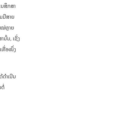
ານສຶກສາ
ວມມືສາຍ
ໃໝ່ຫຼາຍ
້ນ, ເຊິ່ງ
ທື່ອໜຶ່ງ
້ດຳເນີນ
ໍ່