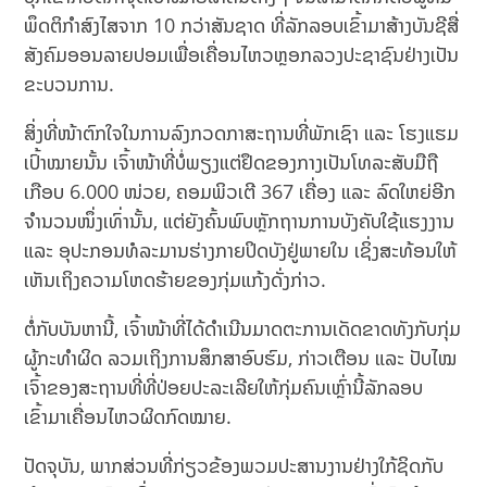
ພຶດຕິກຳສົງໄສຈາກ 10 ກວ່າສັນຊາດ ທີ່ລັກລອບເຂົ້າມາສ້າງບັນຊີສື່
ສັງຄົມອອນລາຍປອມເພື່ອເຄື່ອນໄຫວຫຼອກລວງປະຊາຊົນຢ່າງເປັນ
ຂະບວນການ.
ສິ່ງທີ່ໜ້າຕົກໃຈໃນການລົງກວດກາສະຖານທີ່ພັກເຊົາ ແລະ ໂຮງແຮມ
ເປົ້າໝາຍນັ້ນ ເຈົ້າໜ້າທີ່ບໍ່ພຽງແຕ່ຢຶດຂອງກາງເປັນໂທລະສັບມືຖື
ເກືອບ 6.000 ໜ່ວຍ, ຄອມພິວເຕີ 367 ເຄື່ອງ ແລະ ລົດໃຫຍ່ອີກ
ຈຳນວນໜຶ່ງເທົ່ານັ້ນ, ແຕ່ຍັງຄົ້ນພົບຫຼັກຖານການບັງຄັບໃຊ້ແຮງງານ
ແລະ ອຸປະກອນທໍລະມານຮ່າງກາຍປິດບັງຢູ່ພາຍໃນ ເຊິ່ງສະທ້ອນໃຫ້
ເຫັນເຖິງຄວາມໂຫດຮ້າຍຂອງກຸ່ມແກ້ງດັ່ງກ່າວ.
ຕໍ່ກັບບັນຫານີ້, ເຈົ້າໜ້າທີ່ໄດ້ດຳເນີນມາດຕະການເດັດຂາດທັງກັບກຸ່ມ
ຜູ້ກະທຳຜິດ ລວມເຖິງການສຶກສາອົບຮົມ, ກ່າວເຕືອນ ແລະ ປັບໄໝ
ເຈົ້າຂອງສະຖານທີ່ທີ່ປ່ອຍປະລະເລີຍໃຫ້ກຸ່ມຄົນເຫຼົ່ານີ້ລັກລອບ
ເຂົ້າມາເຄື່ອນໄຫວຜິດກົດໝາຍ.
ປັດຈຸບັນ, ພາກສ່ວນທີ່ກ່ຽວຂ້ອງພວມປະສານງານຢ່າງໃກ້ຊິດກັບ