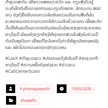
ຕຳຫຼວດສາກົນ ເພື່ອກວດສອບປະຫວັດ ແລະ ກຽມສົ່ງຕົວຜູ້
ກະທຳຜິດກັບຄືນປະເທດຕາມລະບຽບກົດໝາຍ. ລັດຖະບານ ສປປ
ລາວ ຍັງຄົງຢືນຢັນເຈດຕະນາລົມອັນແນ່ວແນ່ໃນການສືບຕໍ່ຜັນ
ຂະຫຍາຍມາດຕະການກວດກາໃຫ້ກວມເອົາທົ່ວປະເທດ ເພື່ອສະກັດ
ກັ້ນບໍ່ໃຫ້ແຜ່ນດິນລາວກາຍເປັນບ່ອນບົ່ມຊ້ອນຂອງອາດຊະຍາກອນ
ທາງໄຊເບີ ພ້ອມທັງຮຽກຮ້ອງໃຫ້ທຸກພາກສ່ວນໃນສັງຄົມຮ່ວມມື
ກັນເປັນຫູເປັນຕາ ເພື່ອແກ້ໄຂບັນຫາດັ່ງກ່າວໃຫ້ຫຼຸດນ້ອຍຖອຍລົງ
ແລະ ໝົດໄປຈາກປະເທດຊາດຢ່າງຖາວອນ.
#LaoX #ຕຳຫຼວດລາວ #ປາບປາມແກ້ງຄໍເຊັນເຕີ #ອາຊະຍາກຳ
ທາງໄຊເບີ #ຄວາມໝັ້ນຄົງແຫ່ງຊາດ #ຂ່າວລາວ
#CallCenterScam
V.phonepaseuth
13/05/2026
ຂ່າວພາຍໃນ