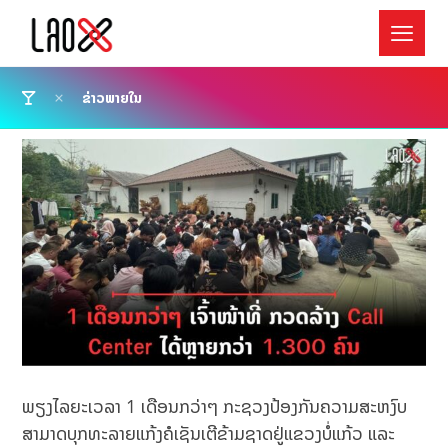
ຂ່າວພາຍໃນ
ພຽງໄລຍະເວລາ 1 ເດືອນກວ່າໆ ກະຊວງປ້ອງກັນຄວາມສະຫງົບ
ສາມາດບຸກທະລາຍແກ້ງຄໍເຊັນເຕີຂ້າມຊາດຢູ່ແຂວງບໍ່ແກ້ວ ແລະ