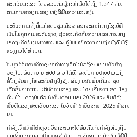
ສະຫວັນນະເຂດ ໂດຍລວບຕົວຜູ້ກະທຳຜິດໄດ້ເຖິງ 1.347 ຄົນ.
ຕາມການລາຍງານຂອງ ໜັງສືພີມຄວາມສະຫງົບ
ປະຕິບັດການຄັ້ງນີ້ແນໃສ່ດັບສູນເຄືອຂ່າຍອາຊະຍາກຳທາງໄຊເບີທີ່
ເປັນໄພຄຸກຄາມລະດັບຊາດ, ຊ່ວຍສະກັດກັ້ນຄວາມເສຍຫາຍທາງ
ເສດຖະກິດຢ່າງມະຫາສານ ແລະ ກູ້ໄພເຫຍື່ອຈາກການຖືກບັງຄັບໃຊ້
ແຮງງານໄດ້ສຳເລັດ.
ໃນຍຸກດິຈິຕອນທີ່ອາຊະຍາກຳທາງເຕັກໂນໂລຊີຂະຫຍາຍຕົວຢ່າງ
ວ່ອງໄວ, ລັດຖະບານ ສປປ ລາວ ໄດ້ຍົກລະດັບການປາບປາມແກ້ງ
ສໍ້ໂກງຊັບທາງໂທລະຄົມຢ່າງຈິງຈັງ. ຜົນງານອັນພົ້ນເດັ່ນລ່າສຸດ
ເກີດຂຶ້ນຈາກການປະຕິບັດການສອງໄລຍະ ໂດຍເລີ່ມຈາກເຂດເມືອງ
ຕົ້ນເຜິ້ງ ແຂວງບໍ່ແກ້ວ ໃນຕົ້ນເດືອນເມສາ 2026 ແລະ ສືບຕໍ່ລົງ
ພື້ນທີ່ແຂວງສະຫວັນນະເຂດ ໃນວັນທີ 6 ພຶດສະພາ 2026 ທີ່ຜ່ານ
ມາ.
ກຳລັງເຈົ້າໜ້າທີ່ຕຳຫຼວດວິຊາສະເພາະໄດ້ສົມທົບກັບກຳລັງທ້ອງຖິ່ນ
ບຸກເຂົ້າກວດກາຈຸດເປົ້າໝາຍສຳຄັນຕ່າງໆ ຈົນສາມາດກັກຕົວຜູ້ທີ່ມີ