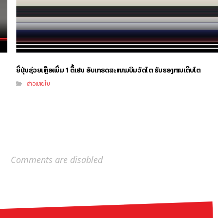
ຍີ່ປຸ່ນຊ່ວຍເຫຼືອເພີ່ມ 1 ຕື້ເຢນ ອັບເກຣດສະໜາມບິນວັດໄຕ ຮັບຮອງການເຕີບໂຕ
ຂ່າວພາຍໃນ
Comments are disabled