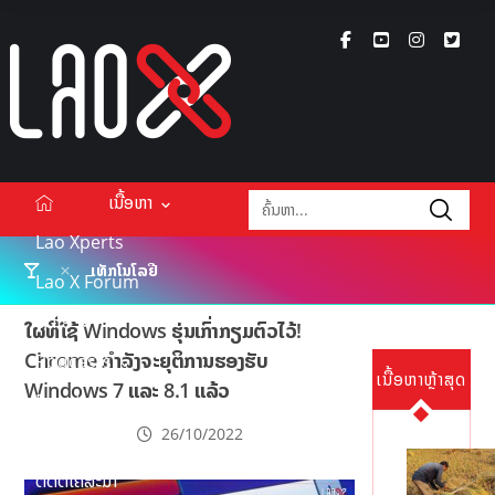
ເນື້ອຫາ
Lao Xperts
ເທັກໂນໂລຢີ
Lao X Forum
ວິດີໂອ
ໃຜທີ່ໃຊ້ Windows ຮຸ່ນເກົ່າກຽມຕົວໄວ້!
Chrome ກໍາລັງຈະຍຸຕິການຮອງຮັບ
Podcasts
ເນື້ອຫາຫຼ້າສຸດ
Windows 7 ແລະ 8.1 ແລ້ວ
Events
26/10/2022
ກ່ຽວກັບ
ຕິດຕໍ່ໂຄສະນາ