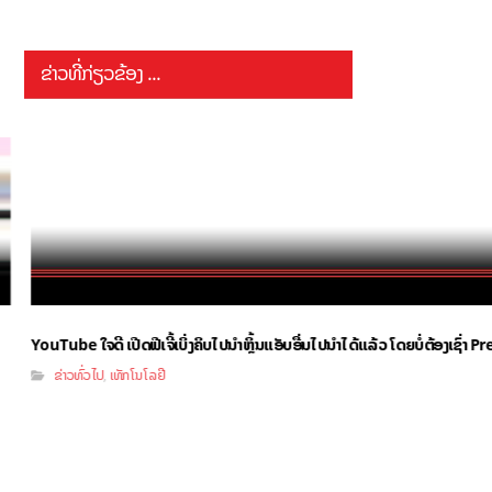
ຂ່າວທີ່ກ່ຽວຂ້ອງ ...
YouTube ໃຈດີ ເປີດຟີເຈີ້ເບິ່ງຄິບໄປນຳຫຼິ້ນແອັບອື່ນໄປນຳໄດ້ແລ້ວ ໂດຍບໍ່ຕ້ອງເຊົ່າ
ຂ່າວທົ່ວໄປ
ເທັກໂນໂລຢີ
,