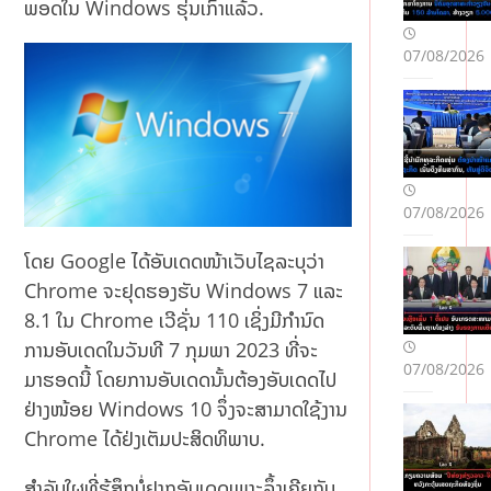
ພອດໃນ Windows ຮຸ່ນເກົ່າແລ້ວ.
07/08/2026
07/08/2026
ໂດຍ Google ໄດ້ອັບເດດໜ້າເວັບໄຊລະບຸວ່າ
Chrome ຈະຢຸດຮອງຮັບ Windows 7 ແລະ
8.1 ໃນ Chrome ເວີຊັ່ນ 110 ເຊິ່ງມີກໍານົດ
ການອັບເດດໃນວັນທີ 7 ກຸມພາ 2023 ທີ່ຈະ
07/08/2026
ມາຮອດນີ້ ໂດຍການອັບເດດນັ້ນຕ້ອງອັບເດດໄປ
ຢ່າງໜ້ອຍ Windows 10 ຈຶ່ງຈະສາມາດໃຊ້ງານ
Chrome ໄດ້ຢ່ງເຕັມປະສິດທິພາບ.
ສຳລັບໃຜທີ່ຮູ້ສຶກບໍ່ຢາກອັບເດດເພາະລຶ້ງເຄີຍກັບ