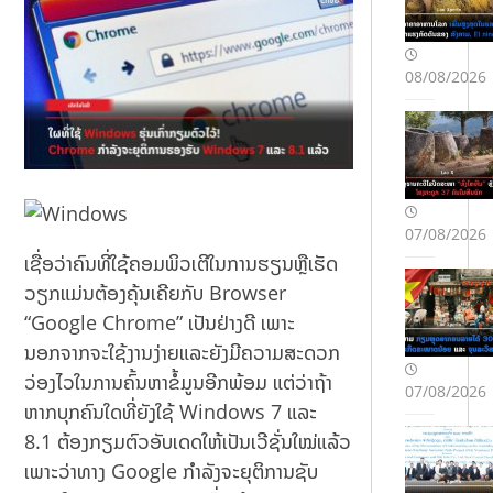
08/08/2026
07/08/2026
ເຊື່ອວ່າຄົນທີ່ໃຊ້ຄອມພິວເຕີໃນການຮຽນຫຼືເຮັດ
ວຽກແມ່ນຕ້ອງຄຸ້ນເຄີຍກັບ Browser
“Google Chrome” ເປັນຢ່າງດີ ເພາະ
ນອກຈາກຈະໃຊ້ງານງ່າຍແລະຍັງມີຄວາມສະດວກ
ວ່ອງໄວໃນການຄົ້ນຫາຂໍ້ມູນອີກພ້ອມ ແຕ່ວ່າຖ້າ
07/08/2026
ຫາກບຸກຄົນໃດທີ່ຍັງໃຊ້ Windows 7 ແລະ
8.1 ຕ້ອງກຽມຕົວອັບເດດໃຫ້ເປັນເວີຊັ່ນໃໝ່ແລ້ວ
ເພາະວ່າທາງ Google ກໍາລັງຈະຍຸຕິການຊັບ