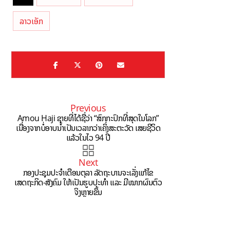
ие
й
ລາວເອັກ
Previous
Amou Haji ຊາຍທີ່ໄດ້ຊື່ວ່າ “ສົກກະປົກທີ່ສຸດໃນໂລກ”
ເນື່ອງຈາກບໍ່ອາບນ້ຳເປັນເວລາກວ່າເຄິ່ງສະຕະວັດ ເສຍຊີວິດ
ແລ້ວໃນໄວ 94 ປີ
Next
ກອງປະຊຸມປະຈຳເດືອນຕຸລາ ລັດຖະບານຈະເລັ່ງແກ້ໄຂ
ເສດຖະກິດ-ສັງຄົມ ໃຫ້ເປັນຮູບປະທຳ ແລະ ມີໝາກຜົນຕົວ
ຈິງຫຼາຍຂຶ້ນ