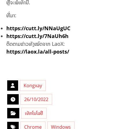
ຫຼືຈະພໍເທົ່ານີ້.
н
Ап
ທີ່ມາ:
на
оф
https://cutt.ly/NNaUgUC
иц
иа
https://cutt.ly/7NaUh6h
ль
ຕິດຕາມຂ່າວທັງໝົດຈາກ LaoX:
но
https://laox.la/all-posts/
м
са
йт
е с
акт
уа
Kongxay
ль
но
26/10/2022
й
ин
ເທັກໂນໂລຢີ
фо
рм
ац
Chrome
Windows