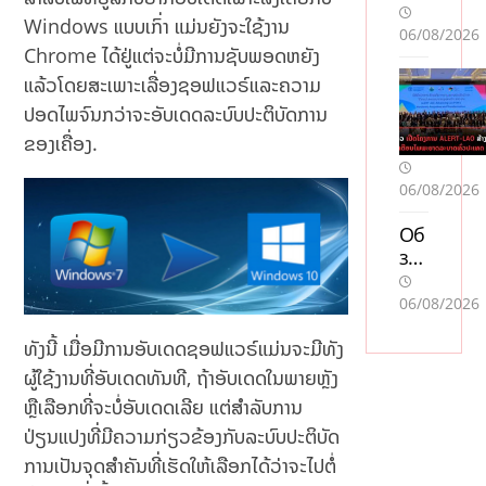
Windows ແບບເກົ່າ ແມ່ນຍັງຈະໃຊ້ງານ
06/08/2026
Chrome ໄດ້ຢູ່ແຕ່ຈະບໍ່ມີການຊັບພອດຫຍັງ
ແລ້ວໂດຍສະເພາະເລື່ອງຊອຟແວຣ໌ແລະຄວາມ
ປອດໄພຈົນກວ່າຈະອັບເດດລະບົບປະຕິບັດການ
ຂອງເຄື່ອງ.
06/08/2026
Об
зо
р
слу
06/08/2026
жб
ы
ທັງນີ້ ເມື່ອມີການອັບເດດຊອຟແວຣ໌ແມ່ນຈະມີທັງ
по
ຜູ້ໃຊ້ງານທີ່ອັບເດດທັນທີ, ຖ້າອັບເດດໃນພາຍຫຼັງ
дд
ຫຼືເລືອກທີ່ຈະບໍ່ອັບເດດເລີຍ ແຕ່ສຳລັບການ
ер
ປ່ຽນແປງທີ່ມີຄວາມກ່ຽວຂ້ອງກັບລະບົບປະຕິບັດ
жк
и
ການເປັນຈຸດສຳຄັນທີ່ເຮັດໃຫ້ເລືອກໄດ້ວ່າຈະໄປຕໍ່
Пи