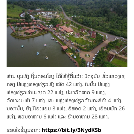
ທ່ານ ບຸນທົງ ຖິ່ນດອນໂຂງ ໄດ້ໃຫ້ຮູ້ຕື່ມວ່າ: ປັດຈຸບັນ ທົ່ວແຂວງເຊ
ກອງ ມີແຫຼ່ງທ່ອງທ່ຽວທັງ ໝົດ 42 ແຫ່ງ. ໃນນັ້ນ ມີແຫຼ່ງ
ທ່ອງທ່ຽວທຳມະຊາດ 22 ແຫ່ງ, ປະຫວັດສາດ 9 ແຫ່ງ,
ວັດທະນະທຳ 7 ແຫ່ງ ແລະ ແຫຼ່ງທ່ອງທ່ຽວດ້ານກະສິກຳ 4 ແຫ່ງ.
ນອກນັ້ນ, ຍັງມີໂຮງແຮມ 8 ແຫ່ງ, ຣີສອດ 2 ແຫ່ງ, ເຮືອນພັກ 26
ແຫ່ງ, ສວນອາຫານ 6 ແຫ່ງ ແລະ ຮ້ານອາຫານ 28 ແຫ່ງ.
ຂອບໃຈຂໍ້ມູນຈາກ:
https://bit.ly/3NydKSb