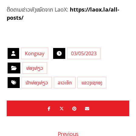
ຕິດຕາມຂ່າວທັງໝົດຈາກ LaoX:
https://laox.la/all-
posts/
Kongxay
03/05/2023
ທ່ອງທ່ຽວ
ນັກທ່ອງທ່ຽວ
ລາວເອັກ
ແຂວງເຊກອງ
Previous