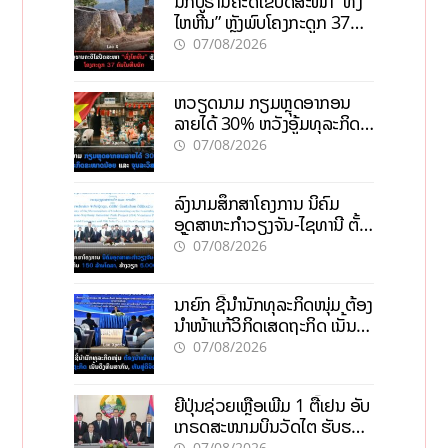
ນັກບູຮານຄະດີໄຂປິດສະໜາ “ທົ່ງ
ໄຫຫີນ” ຫຼັງພົບໂຄງກະດູກ 37
ຄົນໃນຫີນຍັກ
07/08/2026
ຫວຽດນາມ ກຽມຫຼຸດອາກອນ
ລາຍໄດ້ 30% ຫວັງອູ້ມທຸລະກິດ
ຂະໜາດນ້ອຍ ແລະ ຈຸນລະ
07/08/2026
ວິສາຫະກິດ
ລົງນາມສຶກສາໂຄງການ ນິຄົມ
ອຸດສາຫະກຳວຽງຈັນ-ໄຊທານີ ຕັ້ງ
ເປົ້າດຶງທຶນ 150 ລ້ານໂດລາ, ສ້າງ
07/08/2026
ວຽກ 5.000 ຕຳແໜ່ງ
ນາຍົກ ຊີ້ນຳນັກທຸລະກິດໜຸ່ມ ຕ້ອງ
ນຳໜ້າແກ້ວິກິດເສດຖະກິດ ເນັ້ນດຶງ
ທຶນສາກົນ, ຫັນສູ່ດິຈິຕອນ
07/08/2026
ຍີ່ປຸ່ນຊ່ວຍເຫຼືອເພີ່ມ 1 ຕື້ເຢນ ອັບ
ເກຣດສະໜາມບິນວັດໄຕ ຮັບຮອງ
ການເຕີບໂຕ
07/08/2026