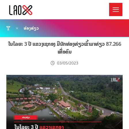
ທ່ອງທ່ຽວ
ໃນໄລຍະ 3 ປີ ແຂວງເຊກອງ ມີນັກທ່ອງທ່ຽວເຂົ້າມາທ່ຽວ 87.266
ເທື່ອຄົນ
03/05/2023