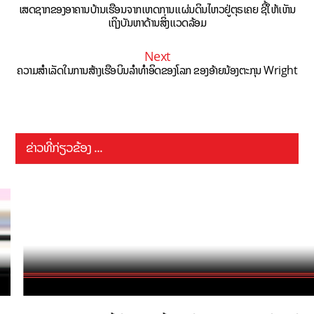
ເສດຊາກຂອງອາຄານບ້ານເຮືອນຈາກເຫດການເເຜ່ນດິນໄຫວຢູ່ຕຸຣເຄຍ ຊີ້ໃຫ້ເຫັນ
ເຖິງບັນຫາດ້ານສິ່ງເເວດລ້ອມ
Next
ຄວາມສຳເລັດໃນການສ້າງເຮືອບິນລຳທຳອິດຂອງໂລກ ຂອງອ້າຍນ້ອງຕະກຸນ Wright
ຂ່າວທີ່ກ່ຽວຂ້ອງ ...