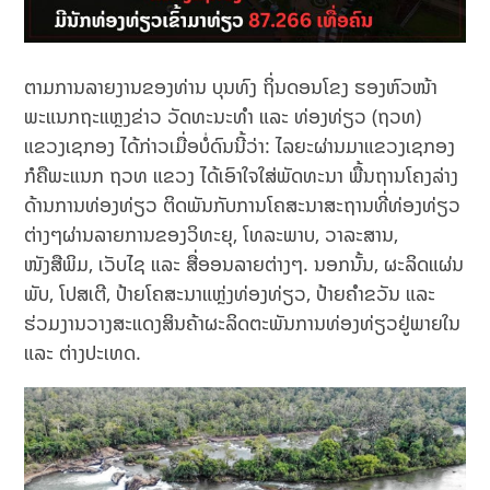
ຕາມການລາຍງານຂອງທ່ານ ບຸນທົງ ຖິ່ນດອນໂຂງ ຮອງຫົວໜ້າ
ພະແນກຖະແຫຼງຂ່າວ ວັດທະນະທໍາ ແລະ ທ່ອງທ່ຽວ (ຖວທ)
ແຂວງເຊກອງ ໄດ້ກ່າວເມື່ອບໍ່ດົນນີ້ວ່າ: ໄລຍະຜ່ານມາແຂວງເຊກອງ
ກໍຄືພະແນກ ຖວທ ແຂວງ ໄດ້ເອົາໃຈໃສ່ພັດທະນາ ພື້ນຖານໂຄງລ່າງ
ດ້ານການທ່ອງທ່ຽວ ຕິດພັນກັບການໂຄສະນາສະຖານທີ່ທ່ອງທ່ຽວ
ຕ່າງໆຜ່ານລາຍການຂອງວິທະຍຸ, ໂທລະພາບ, ວາລະສານ,
ໜັງສືພິມ, ເວັບໄຊ ແລະ ສື່ອອນລາຍຕ່າງໆ. ນອກນັ້ນ, ຜະລິດແຜ່ນ
ພັບ, ໂປສເຕີ, ປ້າຍໂຄສະນາແຫຼ່ງທ່ອງທ່ຽວ, ປ້າຍຄໍາຂວັນ ແລະ
ຮ່ວມງານວາງສະແດງສິນຄ້າຜະລິດຕະພັນການທ່ອງທ່ຽວຢູ່ພາຍໃນ
ແລະ ຕ່າງປະເທດ.