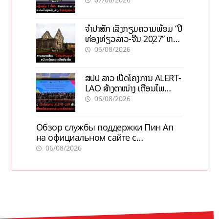
ຈຳປາສັກ ເລັ່ງກຽມຄວາມພ້ອມ “ປີ
ທ່ອງທ່ຽວລາວ-ຈີນ 2027” ຫວັງ
ກະຕຸ້ນເສດຖະກິດທ້ອງຖິ່ນ
06/08/2026
ສປປ ລາວ ເປີດໂຄງການ ALERT-
LAO ສ້າງຕາໜ່າງ ເຕືອນໄພ
ພະຍາດລະບາດທົ່ວປະເທດ
06/08/2026
Обзор службы поддержки Пин Ап
на официальном сайте с
актуальной информацией
06/08/2026