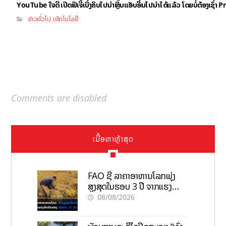
YouTube ໃຈດີ ເປີດຟີເຈີ້ເບິ່ງຄິບໄປນຳຫຼິ້ນແອັບອື່ນໄປນຳໄດ້ແລ້ວ ໂດຍບໍ່ຕ້ອງເຊົ່
ຂ່າວທົ່ວໄປ
ເທັກໂນໂລຢີ
,
Comments are disabled
ເນື້ອຫາຫຼ້າສຸດ
FAO ຊີ້ ລາຄາອາຫານໂລກພຸ່ງ
ສູງສຸດໃນຮອບ 3 ປີ ຈາກແຮງ
ກົດດັນຂອງສົງຄາມ, El nino
08/08/2026