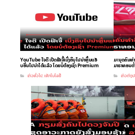
YouTube ໃຈດີ ເປີດຟີເຈີ້ເບິ່ງຄິບໄປນຳຫຼິ້ນແອັ
ມະນຸດຄົນທ
ບອື່ນໄປນຳໄດ້ແລ້ວ ໂດຍບໍ່ຕ້ອງເຊົ່າ Premium
ມາຣາທອນຕ່ຳກ
ຂ່າວທົ່ວໄປ
ເທັກໂນໂລຢີ
ຂ່າວຕ່າງ
,