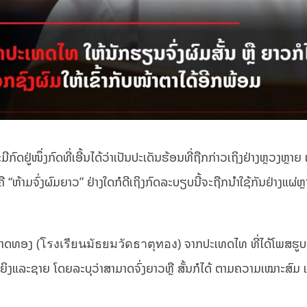
ດຢູ່ໜຶ່ງກົດທີ່ເອີ້ນໄດ້ວ່າເປັນປະເດັນຮ້ອນທີ່ຖືກກ່າວເຖິງຢ່າງຫຼວງຫຼາຍ
ຄື “ຫ້າມຈົ່ງຜົມຍາວ” ຢ່າງໃດກໍດີເຖິງກົດລະບຽບນີ້ຈະຖືກນໍາໃຊ້ກັນຢ່າງແຜ່ຫຼາ
າດທອງ (โรงเรียนมัธยมวัดธาตุทอง) ຈາກປະເທດໄທ ທີ່ໄດ້ໂພສຮູ
ແລະຊາຍ ໂດຍລະບຸວ່າສາມາດຈົ່ງຍາວຫຼື ສັ້ນກໍໄດ້ ຕາມຄວາມເໝາະສົມ ແ