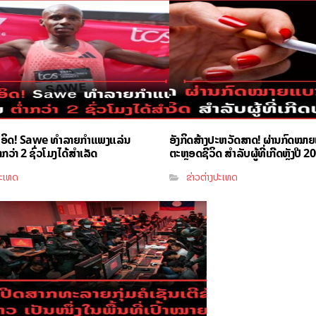
ຳອິດ! Sawe ທຳລາຍກຳແພງແລ່ນ
ອັງກິດສ້າງປະຫວັດສາດ! ຜ່ານກົດໝາ
ວ່າ 2 ຊົ່ວໂມງໄດ້ສຳເລັດ
ຕະຫຼອດຊີວິດ ສຳລັບຜູ້ທີ່ເກີດຫຼັງປີ 2
ປະເທດ
ຂ່າວຕ່າງປະເທດ