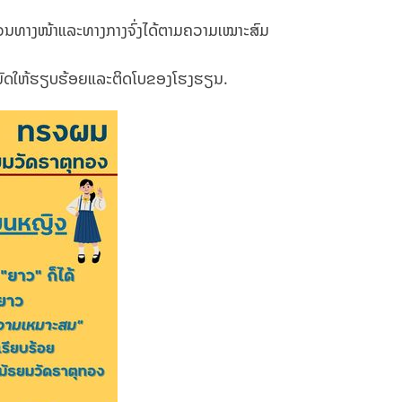
່ວນທາງໜ້າແລະທາງກາງຈົ່ງໄດ້ຕາມຄວາມເໝາະສົມ
ງມັດໃຫ້ຮຽບຮ້ອຍແລະຕິດໂບຂອງໂຮງຮຽນ.