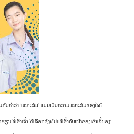
ກັບຄໍາວ່າ ‘ເໝາະສົມ’ ແມ່ນເປັນຄວາມເໝາະສົມຂອງໃຜ?
່ເຂົາເຈົ້າໄດ້ເລືອກຊົງຜົມໃຫ້ເຂົ້າກັບໜ້າຂອງເຂົາເຈົ້າເອງ’