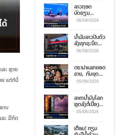
ບາດ
ລາວຖອດ
ບົດຮຽນ
ຫວຽດນາມ ສ້າງ
06/08/2026
ເສດຖະກິດເປັນ
ເຈົ້າຕົນເອງ ກ້າວສູ່
ນໍ້າມັນລາວປັບຕົວ
ເປົ້າໝາຍ 2035
ລົງທຸກຊະນິດ
ຕອບຮັບສັນຍານ
06/08/2026
ບວກຈາກຕະຫຼາດ
ໂລກ ແລະ ຊ່ອງ
ດຣາມ່າແລກຍອດ
ແຄບຮໍມູສ
 ແລະ ຫຼາຍ
ຂາຍ, ກົນຍຸດ
ການຕະຫຼາດສີ
ຍ ແຕ່ກໍບໍ່
05/08/2026
ເທົາ ຢາພິດ
ທຳລາຍທຸລະກິດ
ລາຄານ້ຳມັນໂລກ
ໄລຍະຍາວ
ຫຼຸດລົງຕໍ່ເນື່ອງ
ບພາບ
ຮັບສັນຍານບວກ
05/08/2026
ຊ່ອງແຄບຮໍມຸສ
ລະ ມີກົດ
ຈັບຕາລາຄາໃນ
ເຕືອນ! ກຽມ
ລາວ
ຮັບມືນໍ້າຖ້ວມ