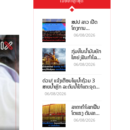
ເນື້ອຫາຫຼ້າສຸດ
ສປປ ລາວ ເປີດ
ໂຄງການ
ALERT-LAO
06/08/2026
ສ້າງຕາໜ່າງ
ເຕືອນໄພພະຍາດ
ກຸ່ມທຶນນ້ຳມັນຍັກ
ລະບາດທົ່ວ
ໃຫຍ່ ຟັນກຳໄລ
ປະເທດ
93 ຕື້ໂດລາ
06/08/2026
ທ່າມກາງວິກິດ
ສົງຄາມ ລາຄາ
ດ່ວນ! ແຈ້ງເຕືອນໄພນໍ້າຖ້ວມ 3
ນໍ້າມັນແພງ
ສາຍນໍ້າຫຼັກ ລະດັບນໍ້າໃກ້ແຕະຈຸດ
ອັນຕະລາຍ
06/08/2026
ລາຄາຄຳໂລກຟື້ນ
ໂຕແຮງ ດັນລາຄາ
ຄຳໃນລາວທະລຸ
06/08/2026
47 ລ້ານກີບຕໍ່