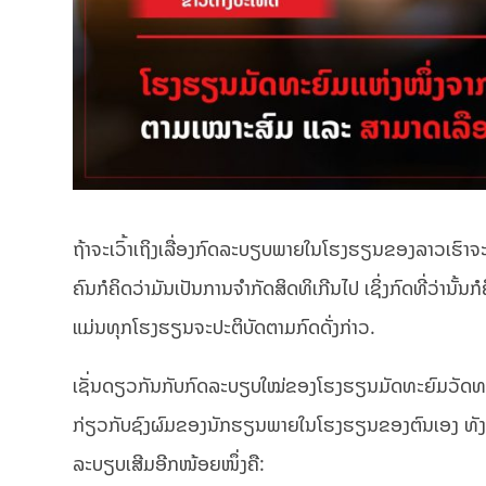
ຖ້າຈະເວົ້າເຖິງເລື່ອງກົດລະບຽບພາຍໃນໂຮງຮຽນຂອງລາວເຮົາຈະມີກົ
ຄົນກໍຄິດວ່າມັນເປັນການຈໍາກັດສິດທິເກີນໄປ ເຊິ່ງກົດທີ່ວ່ານັ້ນກໍ
ແມ່ນທຸກໂຮງຮຽນຈະປະຕິບັດຕາມກົດດັ່ງກ່າວ.
ເຊັ່ນດຽວກັນກັບກົດລະບຽບໃໝ່ຂອງໂຮງຮຽນມັດທະຍົມວັດທ
ກ່ຽວກັບຊົງຜົມຂອງນັກຮຽນພາຍໃນໂຮງຮຽນຂອງຕົນເອງ ທັງຍິງ
ລະບຽບເສີມອີກໜ້ອຍໜຶ່ງຄື: