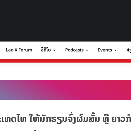
Lao X Forum
ວິດີໂອ
Podcasts
Events
ກ່
orum
ວິດີໂອ
Podcasts
Events
ກ
ດໄທ ໃຫ້ນັກຮຽນຈົ່ງຜົມສັ້ນ ຫຼື ຍາວກໍ