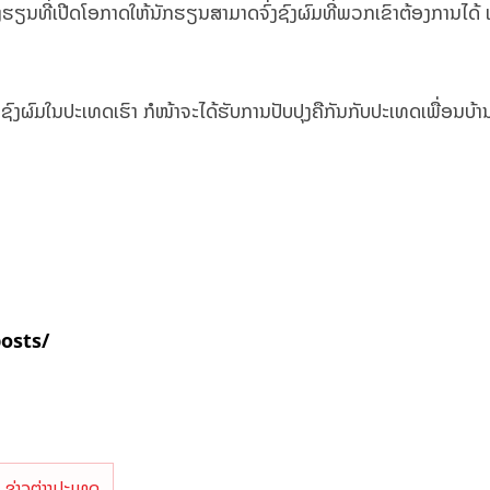
ງຮຽນທີ່ເປີດໂອກາດໃຫ້ນັກຮຽນສາມາດຈົ່ງຊົງຜົມທີ່ພວກເຂົາຕ້ອງການໄດ້ 
ົງຜົມໃນປະເທດເຮົາ ກໍໜ້າຈະໄດ້ຮັບການປັບປຸງຄືກັນກັບປະເທດເພື່ອນບ້າ
posts/
ຂ່າວຕ່າງປະເທດ