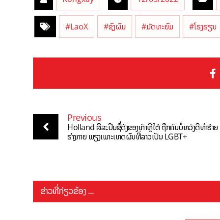
#LaoX
#ຊົງຜົມ
#ມັດທະຍົມ
#ໂຮງຮຽນ
Previous
Holland ສິລະປິນຊື່ດັງຂອງເກົາຫຼີໃຕ້ ຖືກຄົນບໍ່ຫວັງດີທຳຮ້າຍ
ຮ່າງກາຍ ພຽງເພາະເຫດຜົນທີ່ລາວເປັນ LGBT+
ຂ່າວທີ່ກ່ຽວຂ້ອງ ...