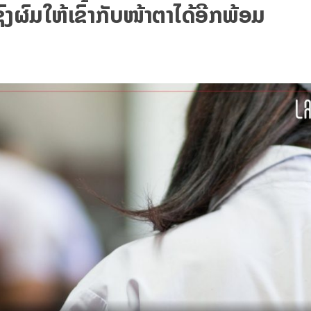
ຜົມໃຫ້ເຂົ້າກັບໜ້າຕາໄດ້ອີກພ້ອມ