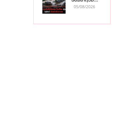
ກະທັນຫັນ-ດິນ
05/08/2026
ເຈື່ອນ ຫຼັງພາຍຸ
ຝົນຍັງສືບຕໍ່ຕົກ
ໜັກທົ່ວປະເທດ