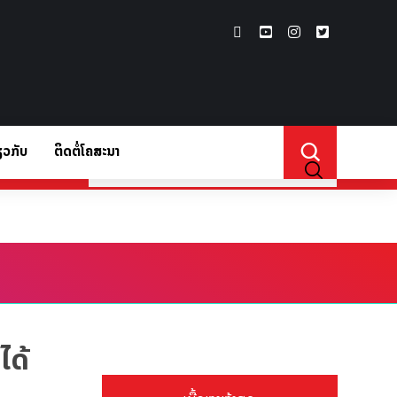
ຽວກັບ
ຕິດຕໍ່ໂຄສະນາ
່ຽວກັບ
ໄດ້