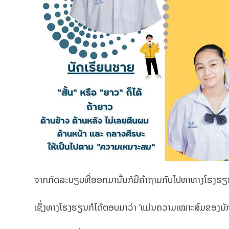
ຈາກກົດລະບຽບທີ່ອອກມານັ້ນກໍມີຄໍາຖາມກັບໄປຫາທາງໂຮງຮຽນ
ເຊິ່ງທາງໂຮງຮຽນກໍໄດ້ຕອບມາວ່າ ‘ແມ່ນຄວາມເໝາະສົມຂອງນັກຮຽນທີ