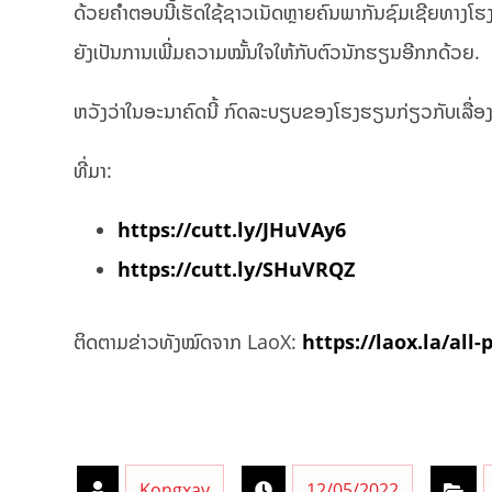
ດ້ວຍຄໍາຕອບນີ້ເຮັດໃຊ້ຊາວເນັດຫຼາຍຄົນພາກັນຊົມເຊີຍທາງໂຮ
ຍັງເປັນການເພີ່ມຄວາມໝັ້ນໃຈໃຫ້ກັບຕົວນັກຮຽນອີກກດ້ວຍ.
ຫວັງວ່າໃນອະນາຄົດນີ້ ກົດລະບຽບຂອງໂຮງຮຽນກ່ຽວກັບເລື່ອງຊ
ທີ່ມາ:
https://cutt.ly/JHuVAy6
https://cutt.ly/SHuVRQZ
ຕິດຕາມຂ່າວທັງໝົດຈາກ LaoX:
https://laox.la/all-
Kongxay
12/05/2022