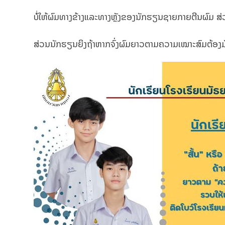
ບໍ່ໃຫ້ຜົມທາງຂ້າງແລະທາງຫຼັງຂອງນັກຮຽນຊາຍກາຍຕີນຜົມ ສ
ສ່ວນນັກຮຽນຍິງຖ້າຫາກຈົ່ງຜົມຍາວຕາມຄວາມເໝາະສົມຕ້ອ