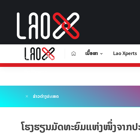
ເນື້ອຫາ
Lao Xperts
ເນື້ອຫາ
Lao Xperts
Lao X F
ຕິດຕໍ່ໂຄສະນາ
ຂ່າວຕ່າງປະເທດ
ໂຮງຮຽນມັດທະຍົມແຫ່ງໜຶ່ງຈາກປະເທ