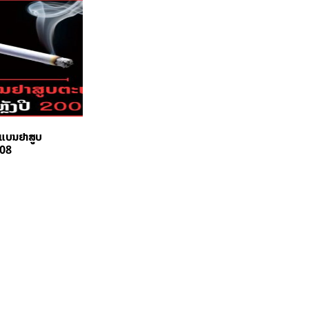
ຍແບນຢາສູບ
008