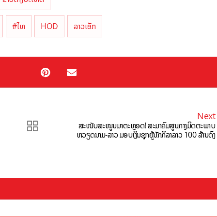
#ໄທ
HOD
ລາວເອັກ
Next
ສະໜັບສະໜູນມາຕະຫຼອດ! ສະມາຄົມສູນກາງມິດຕະພາບ
ຫວຽດນາມ-ລາວ ມອບເງິນຊຸກຍູ້ນັກກິລາລາວ 100 ລ້ານດົງ