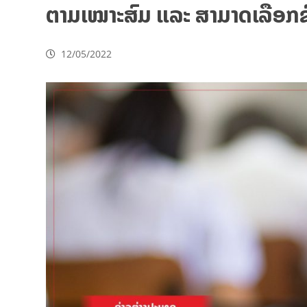
ຕາມເໝາະສົມ ແລະ ສາມາດເລືອກຊົງ
12/05/2022