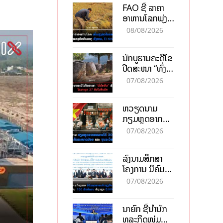
FAO ຊີ້ ລາຄາ
ອາຫານໂລກພຸ່ງ
ສູງສຸດໃນຮອບ 3
08/08/2026
ປີ ຈາກແຮງ
ກົດດັນຂອງ
ນັກບູຮານຄະດີໄຂ
ສົງຄາມ, El
ປິດສະໜາ “ທົ່ງ
nino
ໄຫຫີນ” ຫຼັງພົບ
07/08/2026
ໂຄງກະດູກ 37
ຄົນໃນຫີນຍັກ
ຫວຽດນາມ
ກຽມຫຼຸດອາກອນ
ລາຍໄດ້ 30%
07/08/2026
ຫວັງອູ້ມທຸລະກິດ
ຂະໜາດນ້ອຍ
ລົງນາມສຶກສາ
ແລະ ຈຸນລະ
ໂຄງການ ນິຄົມ
ວິສາຫະກິດ
ອຸດສາຫະກຳ
07/08/2026
ວຽງຈັນ-ໄຊທານີ
ຕັ້ງເປົ້າດຶງທຶນ
ນາຍົກ ຊີ້ນຳນັກ
150 ລ້ານໂດລາ,
ທຸລະກິດໜຸ່ມ
ສ້າງວຽກ 5.000