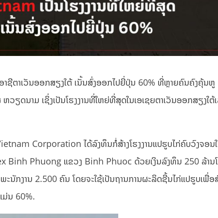
ຊີຕາເວັນອອກສຽງໃຕ້ ເນັ້ນສົ່ງອອກໄປຍີ່ປຸ່ນ 60% ທີ່ຫຼາຍຄົນຄົງຄຸ້ນຫູ 
 ສສ ຫວຽດນາມ ເຊິ່ງເປັນໂຮງງານທີ່ໃຫຍ່ທີ່ສຸດໃນເອເຊຍຕາເວັນອອກສຽງໃຕ້ເລ
 Vietnam Corporation ໄດ້ລົງທຶນກໍ່ສ້າງໂຮງງານແປຮູບໄກ່ຄົບວົງຈອນໃ
 Binh Phuong ແຂວງ Binh Phuoc ດ້ວຍເງິນລົງທຶນ 250 ລ້ານໂ
້າງພະນັກງານ 2.500 ຄົນ ໂດຍຈະໃຊ້ເປັນຖານການຜະລິດຊີ້ນໄກ່ແປຮູບເພື່ອ
ນແມ່ນ 60%.