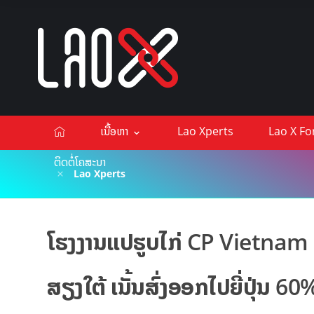
ເນື້ອຫາ
Lao Xperts
Lao X F
ຕິດຕໍ່ໂຄສະນາ
Lao Xperts
ໂຮງງານແປຮູບໄກ່ CP Vietnam ເ
ສຽງໃຕ້ ເນັ້ນສົ່ງອອກໄປຍີ່ປຸ່ນ 60