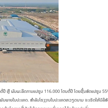
່ປີ ຫຼື ຜົນຜະລິດການແປຮູບ 116.000 ໂຕນຕໍ່ປີ ໂດຍຊີ້ນສັດແປຮູບ 55
ຕະພັນພາຍໃນປະເທດ. ສຳລັບໂຮງງານໃນປະເທດຫວຽດນາມ ຈະເຮັດໃຫ້ບໍລິສ