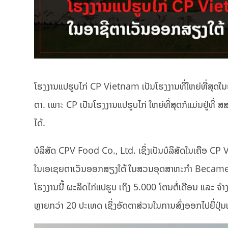
ໂຮງງານແປຮູບໄກ່ CP Vietnam ເປັນໂຮງງານທີ່ໃຫຍ່ທີ່ສຸດໃນອາ
ຕາ. ເພາະ CP ເປັນໂຮງງານແປຮູບໄກ່ ໃຫຍ່ທີ່ສຸດກໍແມ່ນຢູ່ທີ່
ໄດ້.
ບໍລິສັດ CPV Food Co., Ltd. ເຊິ່ງເປັນບໍລິສັດໃນເຄືອ CP
ໃນເອເຊຍຕາເວັນອອກສຽງໃຕ້ ໃນສວນອຸດສາຫະກຳ Becamex
ໂຮງງານນີ້ ຜະລິດໄກ່ແປຮູບ ເຖິງ 5.000 ໂຕນຕໍ່ເດືອນ ແລະ ຈ
ຫຼາຍກວ່າ 20 ປະເທດ ເຊິ່ງອັດຕາສ່ວນໃນການສົ່ງອອກໄປຍີ່ປຸ່