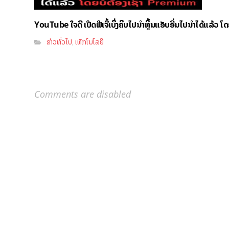
YouTube ໃຈດີ ເປີດຟີເຈີ້ເບິ່ງຄິບໄປນຳຫຼິ້ນແອັບອື່ນໄປນຳໄດ້ແລ້ວ ໂ
ຂ່າວທົ່ວໄປ
ເທັກໂນໂລຢີ
,
Comments are disabled