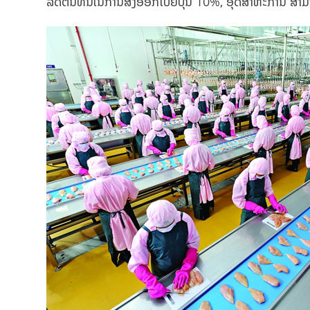
ລົດຕົ້ນທຶນໃນການສົ່ງອອກໄປຍີ່ປຸ່ນ 10%, ອຸດສາຫະກໍານີ້ ສາ