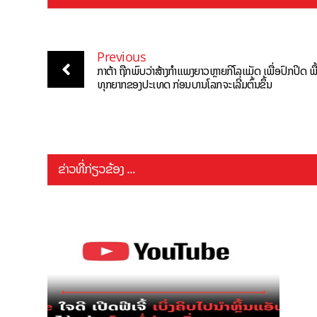
Previous
ກາຕ້າ ຖືກພົບວ່າສ້າງກຳແພງຍາວຫຼາຍກິໂລແມັດ ເພື່ອປົກປິດ ພື້
ທຸກຍາກຂອງປະເທດ ກ່ອນບານໂລກຈະເລີ່ມຕົ້ນຂຶ້ນ
ຂ່າວທີ່ກ່ຽວຂ້ອງ ...