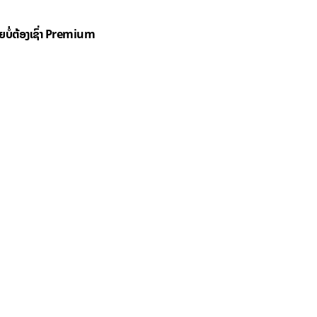
ດຍບໍ່ຕ້ອງເຊົ່າ Premium