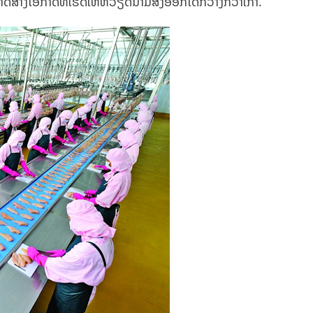
ມາດສ້າງໂອກາດທີ່ເຮັດໃຫ້ຫວຽດນາມສົ່ງອອກໄດ້ກວ້າງກວ່າເກົ່າ.