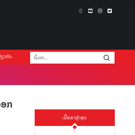
່ຽວກັບ
ນອອກ
ເນື້ອຫາຫຼ້າສຸດ