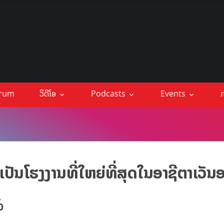
orum
ວິດີໂອ
Podcasts
Events
ກ
ປັນໂຮງງານທີ່ໃຫຍ່ທີ່ສຸດໃນອາຊີຕາເວັ
%