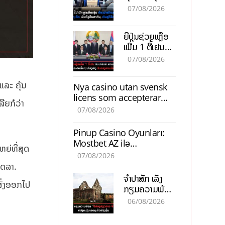
ຕ້ອງນຳໜ້າແກ້
ຕຳແໜ່ງ
07/08/2026
ວິກິດເສດຖະກິດ
ເນັ້ນດຶງທຶນ
ຍີ່ປຸ່ນຊ່ວຍເຫຼືອ
ສາກົນ, ຫັນສູ່ດິຈິ
ເພີ່ມ 1 ຕື້ເຢນ
ຕອນ
ອັບເກຣດ
07/08/2026
ສະໜາມບິນວັດ
ໄຕ ຮັບຮອງການ
ແລະ ຄຸ້ນ
Nya casino utan svensk
ເຕີບໂຕ
licens som accepterar
ີຍກໍວ່າ
Swish: En jämförelse
07/08/2026
Pinup Casino Oyunları:
Mostbet AZ ilə
ຫຍ່ທີ່ສຸດ
Müqayisədə Nə Təqdim
07/08/2026
Edir?
ດລາ.
ຈຳປາສັກ ເລັ່ງ
ສົ່ງອອກໄປ
ກຽມຄວາມພ້ອມ
“ປີທ່ອງທ່ຽວ
06/08/2026
ລາວ-ຈີນ 2027”
ຫວັງກະຕຸ້ນ