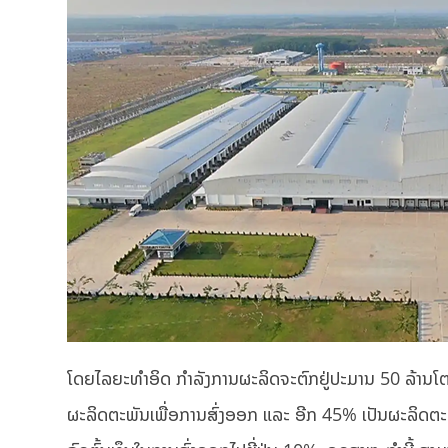
ໂດຍໄລຍະທຳອິດ ກຳລັງການຜະລິດຈະຕົກຢູ່ປະມານ 50 ລ້ານໂຕຕໍ
ຜະລິດຕະພັນເພື່ອການສົ່ງອອກ ແລະ ອີກ 45% ເປັນຜະລິດ