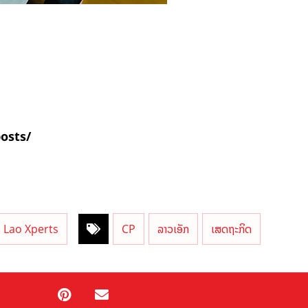
posts/
Lao Xperts
CP
ລາວເອັກ
ເສດຖະກິດ