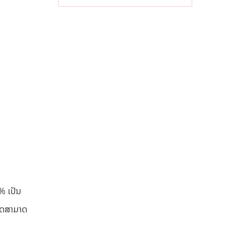
ເສດຖະກິດ
ທ້ອງຖິ່ນ
% ເປັນ
ັດສາມາດ