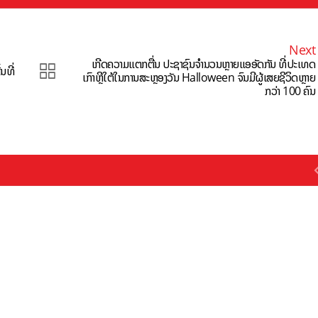
Next
ເກີດຄວາມແຕກຕື່ນ ປະຊາຊົນຈຳນວນຫຼາຍແອອັດກັນ ທີ່ປະເທດ
ນທີ່
ເກົາຫຼີໃຕ້ໃນການສະຫຼອງວັນ Halloween ຈົນມີຜູ້ເສຍຊີວິດຫຼາຍ
ກວ່າ 100 ຄົນ