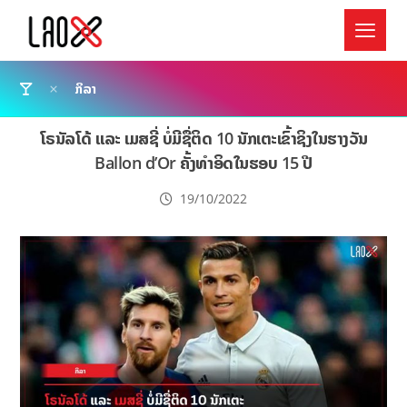
ກິລາ
ໂຣນັລໂດ້ ແລະ ເມສຊີ່ ບໍ່ມີຊື່ຕິດ 10 ນັກເຕະເຂົ້າຊິງໃນຮາງວັນ
Ballon d’Or ຄັ້ງທຳອິດໃນຮອບ 15 ປີ
19/10/2022