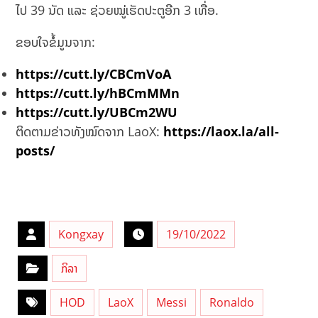
ໄປ 39 ນັດ ແລະ ຊ່ວຍໝູ່ເຮັດປະຕູອີກ 3 ເທື່ອ.
ຂອບໃຈຂໍ້ມູນຈາກ:
https://cutt.ly/CBCmVoA
https://cutt.ly/hBCmMMn
https://cutt.ly/UBCm2WU
ຕິດຕາມຂ່າວທັງໝົດຈາກ LaoX:
https://laox.la/all-
posts/
Kongxay
19/10/2022
ກິລາ
HOD
LaoX
Messi
Ronaldo