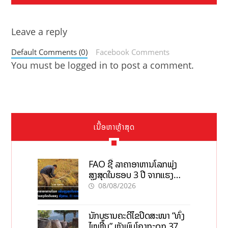
Leave a reply
Default Comments (0)
Facebook Comments
You must be
logged in
to post a comment.
ເນື້ອຫາຫຼ້າສຸດ
FAO ຊີ້ ລາຄາອາຫານໂລກພຸ່ງ
ສູງສຸດໃນຮອບ 3 ປີ ຈາກແຮງ
ກົດດັນຂອງສົງຄາມ, El nino
08/08/2026
ນັກບູຮານຄະດີໄຂປິດສະໜາ “ທົ່ງ
ໄຫຫີນ” ຫຼັງພົບໂຄງກະດູກ 37