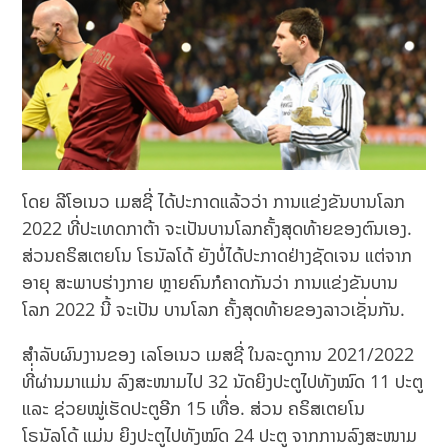
ໂດຍ ລີໂອເນວ ເມສຊີ່ ໄດ້ປະກາດແລ້ວວ່າ ການແຂ່ງຂັນບານໂລກ
2022 ທີ່ປະເທດກາຕ້າ ຈະເປັນບານໂລກຄັ້ງສຸດທ້າຍຂອງຕົນເອງ.
ສ່ວນຄຣິສເຕຍໂນ ໂຣນັລໂດ້ ຍັງບໍ່ໄດ້ປະກາດຢ່າງຊັດເຈນ ແຕ່ຈາກ
ອາຍຸ ສະພາບຮ່າງກາຍ ຫຼາຍຄົນກໍຄາດກັນວ່າ ການແຂ່ງຂັນບານ
ໂລກ 2022 ນີ້ ຈະເປັນ ບານໂລກ ຄັ້ງສຸດທ້າຍຂອງລາວເຊັ່ນກັນ.
ສຳລັບຜົນງານຂອງ ເລໂອເນວ ເມສຊີ່ ໃນລະດູການ 2021/2022
ທີ່່ຜ່ານມາແມ່ນ ລົງສະໜາມໄປ 32 ນັດຍິງປະຕູໄປທັງໝົດ 11 ປະຕູ
ແລະ ຊ່ວຍໝູ່ເຮັດປະຕູອີກ 15 ເທື່ອ. ສ່ວນ ຄຣິສເຕຍໂນ
ໂຣນັລໂດ້ ແມ່ນ ຍິງປະຕູໄປທັງໝົດ 24 ປະຕູ ຈາກການລົງສະໜາມ