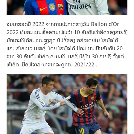
ຈົນມາຮອດປີ 2022 ຈາກການປະກາດຮາງວັນ Ballon d’Or
2022 ຜົນຄະແນນທີ່ອອກມາພົບວ່າ 10 ອັນດັບທຳອິດຂອງລາຍຊື່
ນັກເຕະທີ່ໄດ້ຄະແນນສູງສຸດ ບໍ່ມີຊື່ຂອງ ຄຣິສເຕຍໂນ ໂຣນັລໂດ້
ແລະ ລີໂອເນວ ເມສຊີ່. ໂດຍ ໂຣນັລໂດ້ ມີຄະແນນເປັນອັນດັບ 20
ຈາກ 30 ອັນດັບທຳອິດ ຂະນະທີ່ ເມສຊີ່ ບໍ່ຢູ່ໃນ 30 ລາຍຊື່ ຕັ້ງແຕ່
ທຳອິດ ເມື່ອພິຈາລະນາຈາກລະດູການ 2021/22 .