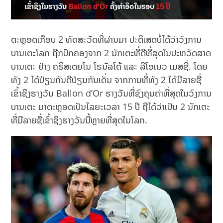
ຕະຫຼອດເກືອບ 2 ທົດສະວັດທີ່ຜ່ານມາ ປະຕິເສດບໍ່ໄດ້ວ່າວົງການ
ບານເຕະໂລກ ຖືກປົກຄອງຈາກ 2 ນັກເຕະທີ່ດີທີ່ສຸດໃນປະຫວັດສາດ
ບານເຕະ ຢ່າງ ຄຣິສເຕຍໂນ ໂຣນັລໂດ້ ແລະ ລີໂອເນວ ເມສຊີ່. ໂດຍ
ທັງ 2 ໄດ້ປ່ຽນກັນດີປ່ຽນກັນເດັ່ນ ຈາກການທີ່ທັງ 2 ໄດ້ມີລາຍຊື່
ເຂົ້າຊິງຮາງວັນ Ballon d’Or ຮາງວັນທີ່ຊົງຄຸນຄ່າທີ່ສຸດໃນວົງການ
ບານເຕະ ມາຕະຫຼອດເປັນໄລຍະເວລາ 15 ປີ ຖືໄດ້ວ່າເປັນ 2 ນັກເຕະ
ທີ່ມີລາຍຊື່ເຂົ້າຊິງຮາງວັນນີ້ຫຼາຍທີ່ສຸດໃນໂລກ.