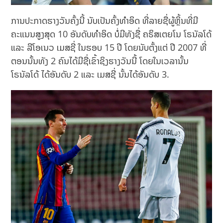
ການປະກາດຮາງວັນຄັ້ງນີ້ ນັບເປັນຄັ້ງທຳອິດ ທີ່ລາຍຊື່ຜູ້ຫຼິ້ນທີ່ມີ
ຄະແນນສູງສຸດ 10 ອັນດັບທຳອິດ ບໍ່ມີທັງຊື່ ຄຣິສເຕຍໂນ ໂຣນັລໂດ້
ແລະ ລີໂອເນວ ເມສຊີ່ ໃນຮອບ 15 ປີ ໂດຍນັບຕັ້ງແຕ່ ປີ 2007 ທີ່
ຕອນນັ້ນທັງ 2 ຄົນໄດ້ມີຊື່ເຂົ້າຊິງຮາງວັນນີ້ ໂດຍໃນເວລານັ້ນ
ໂຣນັລໂດ້ ໄດ້ອັນດັບ 2 ແລະ ເມສຊີ່ ນັ້ນໄດ້ອັນດັບ 3.