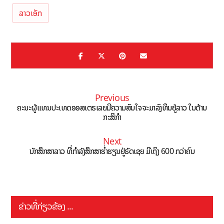
ລາວເອັກ
Previous
ຄະນະຜູ້ແທນປະເທດອອສເຕຣເລຍມີຄວາມສົນໃຈຈະມາລົງທຶນຢູ່ລາວ ໃນດ້ານ
ກະສິກຳ
Next
ນັກສຶກສາລາວ ທີ່ກໍາລັງສຶກສາຮໍ່າຮຽນຢູ່ຣັດເຊຍ ມີເຖິງ 600 ກວ່າຄົນ
ຂ່າວທີ່ກ່ຽວຂ້ອງ ...