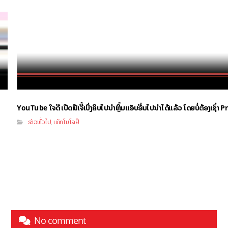
YouTube ໃຈດີ ເປີດຟີເຈີ້ເບິ່ງຄິບໄປນຳຫຼິ້ນແອັບອື່ນໄປນຳໄດ້ແລ້ວ ໂດຍບໍ່ຕ້ອງເຊົ່
ຂ່າວທົ່ວໄປ
ເທັກໂນໂລຢີ
,
No comment