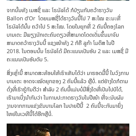
ຈາກນັ້ນທັງ ເມສຊີ່ ແລະ ໂຣນັລໂດ້ ກໍປ່ຽນກັນຄວ້າຮາງວັນ
Ballon d’Or ໂດຍເມສຊີ່ໄດ້ຮາງວັນນີ້ໄປ 7 ສະໄໝ ຂະນະທີ່
ໂຣນັລໂດ້ນັ້ນ ຄວ້າໄປ 5 ສະໄໝ. ໂດຍໃນຍຸກທີ່ 2 ຄົນນີ້ຄອງໂລກ
ບານເຕະ ມີພຽງນັກເຕະຄົນດຽວທີ່ສາມາດໂດດເດັ່ນຂຶ້ນມາຈົນ
ສາມາດຄວ້າຮາງວັນນີ້ ແຊງໜ້າທັງ 2 ກໍຄື ລູກ້າ ໂມດິສ ໃນປີ
2018. ໃນຕອນນັ້ນ ໂຣນັລໂດ້ ມີຄະແນນເປັນອັນ 2 ແລະ ເມສຊີ່ ມີ
ຄະແນນເປັນອັນດັບ 5.
ສິ່ງເຫຼົ່ານີ້ ສາມາດສະທ້ອນໃຫ້ເຮົາເຫັນໄດ້ວ່າ ມາຮອດມື້ນີ້ ໃນວົງການ
ບານເຕະ ອາດຈະໝົດຍຸກຂອງ 2 ຄົນນີ້ແລ້ວ ຫຼືບໍ່. ແຕ່ຢ່າງໃດກໍຕາມ
ດັ່ງທີ່ເຮົາຮູ້ກັນດີວ່າ ສຳລັບ 2 ຄົນນີ້ແມ່ນບໍ່ມີສິ່ງໃດທີ່ເປັນໄປບໍໄດ້,
ເຮົາມາເບິ່ງນຳກັນວ່າ ໃນການປະກາດຮາງວັນໃນປີໜ້າ ທີ່ຈະນັບຜົນ
ງານຈາກການແຂ່ງຂັນບານໂລກ ໃນປາຍປີນີ້ 2 ຄົນນີ້ຈະກັບມາຍິ່ງ
ໃຫຍ່ໃນເວທີນີ້ໄດ້ອີກຫຼືບໍ່.