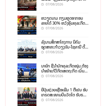
ຄົນໃນຫີນຍັກ
07/08/2026
ຫວຽດນາມ ກຽມຫຼຸດອາກອນ
ລາຍໄດ້ 30% ຫວັງອູ້ມທຸລະກິດ
ຂະໜາດນ້ອຍ ແລະ ຈຸນລະ
07/08/2026
ວິສາຫະກິດ
ລົງນາມສຶກສາໂຄງການ ນິຄົມ
ອຸດສາຫະກຳວຽງຈັນ-ໄຊທານີ ຕັ້ງ
ເປົ້າດຶງທຶນ 150 ລ້ານໂດລາ, ສ້າງ
07/08/2026
ວຽກ 5.000 ຕຳແໜ່ງ
ນາຍົກ ຊີ້ນຳນັກທຸລະກິດໜຸ່ມ ຕ້ອງ
ນຳໜ້າແກ້ວິກິດເສດຖະກິດ ເນັ້ນດຶງ
ທຶນສາກົນ, ຫັນສູ່ດິຈິຕອນ
07/08/2026
ຍີ່ປຸ່ນຊ່ວຍເຫຼືອເພີ່ມ 1 ຕື້ເຢນ ອັບ
ເກຣດສະໜາມບິນວັດໄຕ ຮັບຮອງ
ການເຕີບໂຕ
07/08/2026