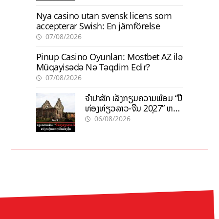
Nya casino utan svensk licens som
accepterar Swish: En jämförelse
07/08/2026
Pinup Casino Oyunları: Mostbet AZ ilə
Müqayisədə Nə Təqdim Edir?
07/08/2026
ຈຳປາສັກ ເລັ່ງກຽມຄວາມພ້ອມ “ປີ
ທ່ອງທ່ຽວລາວ-ຈີນ 2027” ຫວັງ
ກະຕຸ້ນເສດຖະກິດທ້ອງຖິ່ນ
06/08/2026