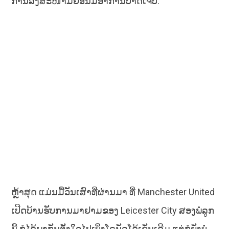
ການລົງສະໜາມຍ້ອນມີອາການບາດເຈັບ.
ຫຼ້າສຸດ ແມ່ນມື້ວັນເສົາທີ່ຜ່ານມາ ທີ່ Manchester United
ເປີດບ້ານຮັບການມາຢາມຂອງ Leicester City ສອງພໍ່ລູກ
ນີ້ ກໍໄດ້ພາກັນຕັ້ງໃຈໄປເບິ່ງໂຣນັລໂດ້ເຊັ່ນເດີມ ແຕ່ກໍຍັງບໍ່