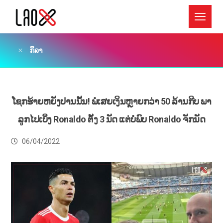
ກິລາ
ໂຊກຮ້າຍຫຍັງປານນັ້ນ! ພໍ່ເສຍເງິນຫຼາຍກວ່າ 50 ລ້ານກີບ ພາ
ລູກໄປເບິ່ງ Ronaldo ຕັ້ງ 3 ນັດ ແຕ່ບໍ່ພົບ Ronaldo ຈັກນັດ
06/04/2022