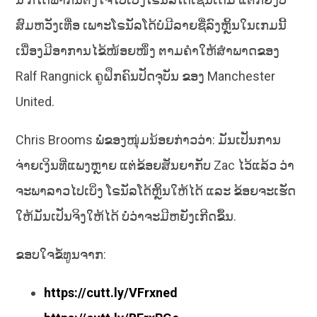
ສົມຫວັງເທື່ອ ເພາະໂຣນັລໂດ້ບໍ່ມີລາຍຊື່ລົງຫຼິ້ນໃນເກມນີ້
ເນື່ອງມີອາການໄຂ້ໜ້ອຍໜຶ່ງ ຕາມຄຳໃຫ້ສຳພາດຂອງ
Ralf Rangnick ຄູຝຶກຄົນປັດຈຸບັນ ຂອງ Manchester
United.
Chris Brooms ພໍ່ຂອງໜຸ່ມນ້ອຍກ່າວວ່າ: ມັນເປັນການ
ຈ່າຍເງິນທີ່ແພງຫຼາຍ ແຕ່ຂ້ອຍສັນຍາກັບ Zac ໄວ້ແລ້ວ ວ່າ
ຈະພາລາວໄປເບິ່ງ ໂຣນັລໂດ້ຫຼິ້ນໃຫ້ໄດ້ ແລະ ຂ້ອຍຈະເຮັດ
ໃຫ້ມັນເປັນຈິງໃຫ້ໄດ້ ບໍ່ວ່າຈະມີຫຍັງເກີດຂຶ້ນ.
ຂອບໃຈຂໍ້ທູນຈາກ:
https://cutt.ly/VFrxned