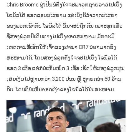
Chris Broome ຜູ້ເປັນພໍ່ຕັ້ງໃຈຈະພາລູກຊາຍລາວໄປເບີ່ງ
ໂຣນັລໂດ້ ຮອດຂອບສະໜາມ ແຕ່ເບິ່ງຄືວ່າວາດສະໜາ
ຂອງພວກເຂົາກັບ ໂຣນັລໂດ້ ນັ້ນຈະບໍ່ຖືກກັນ ເພາະທຸກເທື່ອ
ທີ່ສອງພໍ່ລູກນີ້ເດີນທາງໄປເບິ່ງຮອດສະໜາມ ມັກຈະມີ
ເຫດການທີ່ເຮັດໃຫ້ເຈົ້າຂອງສາຍາ CR7 ບໍ່ສາມາດລົງ
ສະໜາມໄດ້. ໂດຍສອງພໍ່ລູກຕັ້ງໃຈຈະໄປເບິ່ງ ໂຣນັລໂດ້
ຮອດ 3 ເທື່ອ ແຕ່ກໍບໍ່ເຫັນໝົດ 3 ເທື່ອ ເຮັດໃຫ້ສອງພໍ່ລູກສູນ
ເສຍເງິນໄປຫຼາຍກວ່າ 3,200 ປອນ ຫຼື ຫຼາຍກວ່າ 50 ລ້ານ
ກີບ. ໂດຍທີ່ບໍ່ເຫັນຮອດເງົາຂອງໂຣນັລໂດ້ໃນສະໜາມ.