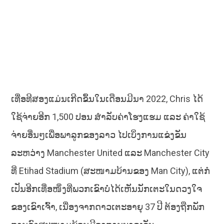
ເທື່ອທີສອງແມ່ນເກີດຂຶ້ນໃນເດືອນມີນາ 2022, Chris ໄດ້
ໃຊ້ຈ່າຍອີກ 1,500 ປອນ ສຳລັບຄ່າໂຮງແຮມ ແລະ ຄ່າໃຊ້
ຈ່າຍອື່ນໆເພື່ອພາລູກຂອງລາວ ໄປເບິ່ງການແຂ່ງຂັນ
ລະຫວ່າງ Manchester United ແລະ Manchester City
ທີ່ Etihad Stadium (ສະໜາມບ້ານຂອງ Man City), ແຕ່ກໍ
ເປັນອີກເທື່ອໜຶ່ງທີ່ພວກເຂົາບໍ່ໄດ້ເຫັນນັກເຕະໃນດວງໃຈ
ຂອງເຂົາເຈົ້າ, ເນື່ອງຈາກດາວເຕະອາຍຸ 37 ປີ ຕ້ອງຖືກພັກ