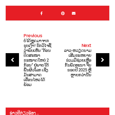
Previous
ບໍ່ໄດ້ຫຼຸດມາຈາກ
Next
ຮູບເງົາ! ນັກວິໄຈຊີ້
ວ່າພົບເຫັນ “ກ້ອນ
ລາວ-ຫວຽດນາມ
ປິດສະໜາ
ເສີມຂະຫຍາຍ
ຂະໜາດໃຫຍ່ 2
ຮ່ວມມືຊ່ວຍເຫຼືອ
ກ້ອນ” ຢູ່ພາຍໃຕ້
ກັນພັດທະນາ ຈົນ
ພື້ນຜິວໂລກ ເຊິ່ງ
ຮອດປີ 2025 ຫຼື
ມັນສາມາດ
ຫຼາຍກວ່ານັ້ນ
ເຄື່ອນໄຫວໄດ້
ພ້ອມ
ຂ່າວທີ່ກ່ຽວຂ້ອງ ...