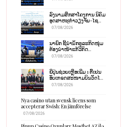
ຈຸນລະວິສາຫະກິດ
ລົງນາມສຶກສາໂຄງການ ນິຄົມ
ອຸດສາຫະກຳວຽງຈັນ-ໄຊ
ທານີ ຕັ້ງເປົ້າດຶງທຶນ 150 ລ້ານ
07/08/2026
ໂດລາ, ສ້າງວຽກ 5.000
ຕຳແໜ່ງ
ນາຍົກ ຊີ້ນຳນັກທຸລະກິດໜຸ່ມ
ຕ້ອງນຳໜ້າແກ້ວິກິດ
ເສດຖະກິດ ເນັ້ນດຶງທຶນ
07/08/2026
ສາກົນ, ຫັນສູ່ດິຈິຕອນ
ຍີ່ປຸ່ນຊ່ວຍເຫຼືອເພີ່ມ 1 ຕື້ເຢນ
ອັບເກຣດສະໜາມບິນວັດໄຕ
ຮັບຮອງການເຕີບໂຕ
07/08/2026
Nya casino utan svensk licens som
accepterar Swish: En jämförelse
07/08/2026
Pinup Casino Oyunları: Mostbet AZ ilə