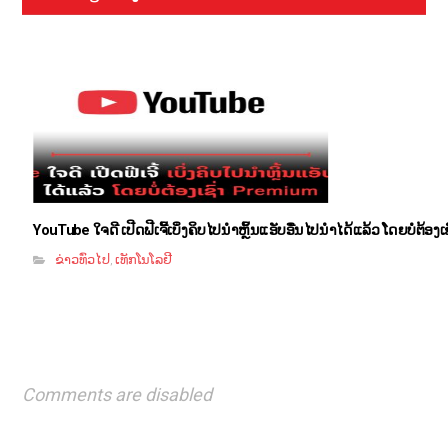
YouTube ໃຈດີ ເປີດຟີເຈີ້ເບິ່ງຄິບໄປນຳຫຼິ້ນແອັບອື່ນໄປນຳໄດ້ແລ້ວ ໂດຍບໍ່ຕ້ອງ
ຂ່າວທົ່ວໄປ
ເທັກໂນໂລຢີ
,
Comments are disabled