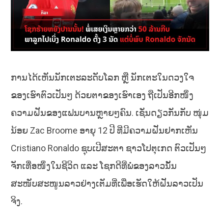
ການໄດ້ເຫັນນັກເຕະລະດັບໂລກ ຫຼື ນັກເຕະໃນດວງໃຈ
ຂອງເຮົາຕົວເປັນໆ ດ້ວຍຕາຂອງເຮົາເອງ ຖືເປັນອີກໜຶ່ງ
ຄວາມຝັນຂອງແຟນບານຫຼາຍໆຄົນ. ເຊັ່ນດຽວກັນກັບ ໜຸ່ມ
ນ້ອຍ Zac Broome ອາຍຸ 12 ປີ ທີ່ມີຄວາມຝັນຢາກເຫັນ
Cristiano Ronaldo ຊຸບເປີສະຕາ ຊາວໂປຕຸເກດ ຕົວເປັນໆ
ຈັກເທື່ອໜຶ່ງໃນຊີວິດ ແລະ ໂຊກດີທີ່ພໍ່ຂອງລາວນັ້ນ
ສະໜັບສະໜູນລາວຢ່າງເຕັມທີ່ເພື່ອເຮັດໃຫ້ຝັນລາວເປັນ
ຈິງ.