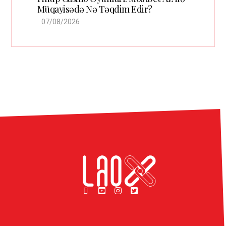
Müqayisədə Nə Təqdim Edir?
07/08/2026