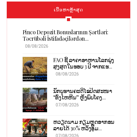
ເນື້ອຫາຫຼ້າສຸດ
Pinco Depozit Bonuslarının Şərtləri:
Təcrübəli İstifadəçilərdən
Məsləhətlər
08/08/2026
FAO ຊີ້ ລາຄາອາຫານໂລກພຸ່ງ
ສູງສຸດໃນຮອບ 3 ປີ ຈາກແຮງ
ກົດດັນຂອງສົງຄາມ, El nino
08/08/2026
ນັກບູຮານຄະດີໄຂປິດສະໜາ
“ທົ່ງໄຫຫີນ” ຫຼັງພົບໂຄງ
ກະດູກ 37 ຄົນໃນຫີນຍັກ
07/08/2026
ຫວຽດນາມ ກຽມຫຼຸດອາກອນ
ລາຍໄດ້ 30% ຫວັງອູ້ມ
ທຸລະກິດຂະໜາດນ້ອຍ ແລະ
07/08/2026