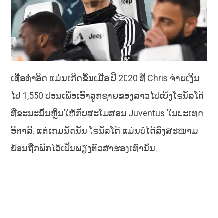
ເທື່ອທຳອິດ ແມ່ນເກີດຂຶ້ນເມື່ອ ປີ 2020 ທີ່ Chris ຈ່າຍເງິນ
ໄປ 1,550 ປອນເພື່ອເອົາລູກຊາຍຂອງລາວໄປເບິ່ງໂຣນັລໂດ້
ທີ່ຂະນະນັ້ນຫຼິ້ນໃຫ້ກັບສະໂມສອນ Juventus ໃນປະເທດ
ອິຕາລີ. ແຕ່ເກມນັດນັ້ນ ໂຣນັລໂດ້ ແມ່ນບໍ່ໄດ້ລົງສະໜາມ
ຍ້ອນຖືກພັກໄວ້ເປັນພຽງຕົວສຳຮອງເທົ່ານັ້ນ.