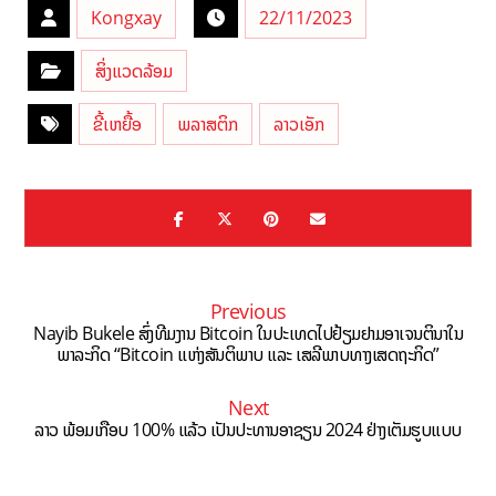
Kongxay
22/11/2023
ສິ່ງແວດລ້ອມ
ຂີ້ເຫຍື້ອ
ພລາສຕິກ
ລາວເອັກ
Previous
Nayib Bukele ສົ່ງທີມງານ Bitcoin ໃນປະເທດໄປຢ້ຽມຢາມອາເຈນຕິນາໃນ
ພາລະກິດ “Bitcoin ແຫ່ງສັນຕິພາບ ແລະ ເສລີພາບທາງເສດຖະກິດ”
Next
ລາວ ພ້ອມເກືອບ 100% ແລ້ວ ເປັນປະທານອາຊຽນ 2024 ຢ່າງເຕັມຮູບແບບ