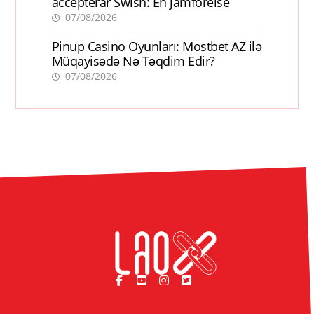
accepterar Swish: En jämförelse
07/08/2026
Pinup Casino Oyunları: Mostbet AZ ilə
Müqayisədə Nə Təqdim Edir?
07/08/2026