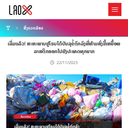
ສິ່ງແວດລ້ອມ
ເລີ່ມແລ້ວ! ສະຫະພາບ​ຢູໂຣບ​ໄດ້​ບັນລຸ​ຂໍ້​ຕົກລົງ​ທີ່​ຫ້າມ​ສົ່ງ​ຂີ້ເຫຍື້ອພ
ລາສຕິກອອກ​ໄປ​ຍັງ​ປະ​ເທດ​ທຸກ​ຍາກ
22/11/2023