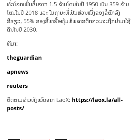
ທົ່ວໂລກເພີ່ມຂຶ້ນຈາກ 1.5 ລ້ານໂຕນໃນປີ 1950 ເປັນ 359 ລ້ານ
ໂຕນໃນປີ 2018 ແລະ ໃນຖານະທີ່ເປັນສ່ວນໜຶ່ງຂອງຂໍ້ຕົກລົງ
ສີຂຽວ, 55% ຂອງຂີ້ເຫຍື້ອຫຸ້ມຫໍ່ພລາສຕິກຄວນຈະຖືກນໍາມາໃຊ້
ຄືນໃນປີ 2030.
ທີ່ມາ:
theguardian
apnews
reuters
ຕິດຕາມຂ່າວທັງໝົດຈາກ LaoX:
https://laox.la/all-
posts/