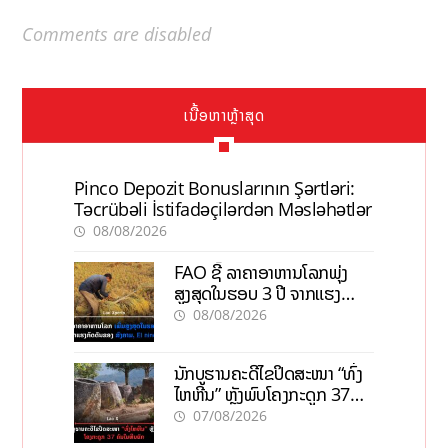
Comments are disabled
ເນື້ອຫາຫຼ້າສຸດ
Pinco Depozit Bonuslarının Şərtləri:
Təcrübəli İstifadəçilərdən Məsləhətlər
08/08/2026
FAO ຊີ້ ລາຄາອາຫານໂລກພຸ່ງ
ສູງສຸດໃນຮອບ 3 ປີ ຈາກແຮງ
ກົດດັນຂອງສົງຄາມ, El nino
08/08/2026
ນັກບູຮານຄະດີໄຂປິດສະໜາ “ທົ່ງ
ໄຫຫີນ” ຫຼັງພົບໂຄງກະດູກ 37
ຄົນໃນຫີນຍັກ
07/08/2026