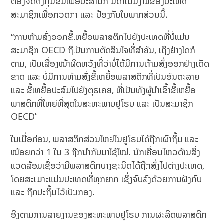
ຕ້ອງຈັດຕັ້ງກຸ່ມຂຶ້ນເພື່ອປະສານການດຳເນີນງານຂອງປະເທດ
ສະມາຊິກເພື່ອກວດກາ ແລະ ປ້ອງກັນໃນພາກສ່ວນນີ້.
“ການ​ຫ້າມ​ສົ່ງ​ອອກ​ຂີ້ເຫຍື້ອພລາສຕິກ​ໄປຍັງ​ປະ​ເທດ​ທີ່​ບໍ່​ແມ່ນ
ສະມາຊິກ OECD ​ຖືເປັນ​ການ​ຕັດສິນ​ໃຈ​ທີ່​ສຳຄັນ, ​ເຖິງ​ຢ່າງ​ໃດ​ກໍ​
ຕາມ, ເປັນ​ເລື່ອງ​ໜ້າ​ຜິດ​ຫວັງ​ທີ່​ວ່າບໍ່​ໄດ້​ມີການ​ຫ້າມ​ສົ່ງ​ອອກ​ຢ່າງ​ເດັດ
ຂາດ ແລະ ບໍ່ມີການຫ້າມສົ່ງຂີ້ເຫຍື້ອພລາສຕິກທີ່ເປັນອັນຕະລາຍ
ແລະ ຂີ້ເຫຍື້ອປະສົມໄປຍັງຕຸຣເຄຍ, ທີ່ເປັນທັງຜູ້ນໍາເຂົ້າຂີ້ເຫຍື້ອ
ພາສຕິກທີ່ໃຫຍ່ທີ່ສຸດໃນສະຫະພາບຢູໂຣບ ແລະ ເປັນສະມາຊິກ
OECD”
ໃນເມື່ອກ່ອນ, ພລາສຕິກສ່ວນໃຫຍ່ໃນຢູໂຣບໄດ້ຖືກເຜົາຖິ້ມ ແລະ
ໜ້ອຍກວ່າ 1 ໃນ 3 ຖືກນໍາກັບມາໃຊ້ໃໝ່. ນັກ​ເຄື່ອນ​ໄຫວ​ດ້ານ​ສິ່ງ​
ແວດ​ລ້ອມ​ເຊື່ອ​ວ່າ​ມີພລາສຕິກບາງ​ຊະນິດໄດ້​ຖືກ​ສົ່ງ​ໄປ​ຕ່າງປະ​ເທດ,
ໂດຍສະເພາະແມ່ນປະເທດທີ່ທຸກຍາກ ເຊິ່ງຈົບລົງດ້ວຍການຝັງກົບ
ແລະ ຖືກປະຖິ້ມໄວ້ເປັນກອງ.
ອີງຕາມການລາຍງານຂອງສະຫະພາບຢູໂຣບ ການຜະລິດພລາສຕິກ