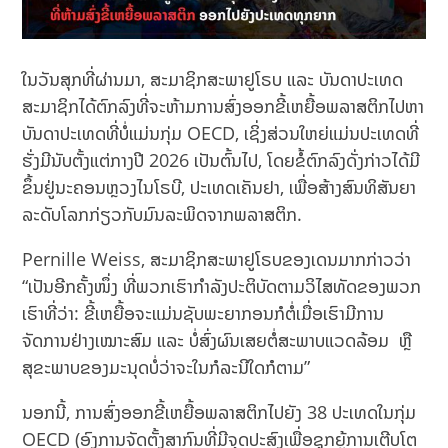
ໃນວັນສຸກທີ່ຜ່ານມາ, ສະມາຊິກສະພາຢູໂຣບ ແລະ ບັນດາປະເທດ
ສະມາຊິກໄດ້ຕົກລົງທີ່ຈະຫ້າມການສົ່ງອອກຂີ້ເຫຍື້ອພລາສຕິກໄປຫາ
ບັນດາປະເທດທີ່ບໍ່ແມ່ນກຸ່ມ OECD, ເຊິ່ງສ່ວນໃຫຍ່ແມ່ນປະເທດທີ່
ຮັ່ງມີນັບຕັ້ງ​ແຕ່​ກາງ​ປີ 2026 ​ເປັນ​ຕົ້ນ​ໄປ, ໂດຍຂໍ້​ຕົກລົງ​ດັ່ງກ່າວ​ໄດ້​ມີ
ຂຶ້ນ​ຢູ່​ນະຄອນຫຼວງ​ໄນ​ໂຣ​ບີ, ປະ​ເທດ​ເຄັນ​ຢາ, ​ເພື່ອ​ສ້າງ​ສົນທິສັນຍາ​
ລະດັບໂລກ​ກ່ຽວ​ກັບ​ມົນ​ລະ​ພິດຈາກ​ພລາສຕິກ.
Pernille Weiss, ສະມາຊິກສະພາຢູໂຣບຂອງເດນມາກກ່າວວ່າ
“ເປັນອີກຄັ້ງໜຶ່ງ ທີ່ພວກເຮົາກຳລັງປະຕິບັດຕາມວິໄສທັດຂອງພວກ
ເຮົາທີ່ວ່າ: ຂີ້ເຫຍື້ອຈະແມ່ນຊັບພະຍາກອນກໍຕໍ່ເມື່ອເຮົາມີການ
ຈັດການຢ່າງເໝາະສົມ ແລະ ບໍ່ສົ່ງຜົນເສຍຕໍ່ສະພາບແວດລ້ອມ ​ ຫຼື ​
ສຸຂະພາບ​ຂອງ​ມະນຸດບໍ່ວ່າຈະໃນກໍລະນີໃດກໍຕາມ”
ນອກ​ນີ້, ການ​ສົ່ງ​ອອກ​ຂີ້​ເຫຍື້ອ​ພລາສຕິກ​ໄປ​ຍັງ 38 ປະ​ເທດໃນກຸ່ມ
OECD (ອົງການ​ຈັດ​ຕັ້ງ​ສາກົນ​ທີ່​ມີ​ຈຸດປະສົງ​ເພື່ອ​ຊຸກຍູ້​ການ​ເຕີບ​ໂຕ​