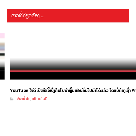
ຂ່າວທີ່ກ່ຽວຂ້ອງ ...
YouTube ໃຈດີ ເປີດຟີເຈີ້ເບິ່ງຄິບໄປນຳຫຼິ້ນແອັບອື່ນໄປນຳໄດ້ແລ້ວ ໂດຍບໍ່ຕ້ອງເຊົ່
ຂ່າວທົ່ວໄປ
ເທັກໂນໂລຢີ
,