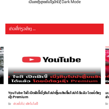
ເປັນຫຍັງຫຼາຍຄົນຈຶ່ງມັກໃຊ້ Dark Mode
ຂ່າວທີ່ກ່ຽວຂ້ອງ ...
YouTube ໃຈດີ ເປີດຟີເຈີ້ເບິ່ງຄິບໄປນຳຫຼິ້ນແອັບອື່ນໄປນຳໄດ້ແລ້ວ ໂດຍບໍ່ຕ້ອງ
ມະ
ເຊົ່າ Premium
ສຳ
ຂ່າວທົ່ວໄປ
ເທັກໂນໂລຢີ
,