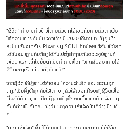
“ຊີວິດ” ຄຳນາມຄຳໜຶ່ງທີ່ຫຼາຍຄົນຕ່າງໃຊ້ເວລາໃນການຄົ້ນຫາເພື່ອ
ໃຫ້ຄວາມໝາຍກັບມັນ ຈາກທ້າຍປີ 2020 ທີ່ຜ່ານມາ ຫຼັງຮູບເງົາ
ອະນິເມຊັນຈາກຄ້າຍ Pixar ຢ່າງ SOUL ຖືກປ່ອຍໃຫ້ຄົນທົ່ວໂລກ
ໄດ້ຮັບຊົມ ຫຼາຍຄົນກໍຄົງໄດ້ກັບໄປຕັ້ງຄຳຖາມກັບຕົວເອງບໍ່ຫຼາຍກໍ
ໜ້ອຍ ແລະ ໜຶ່ງໃນນັ້ນຄົງເປັນຄຳຖາມທີ່ວ່າ “ເຫດຜົນຂອງການໃຊ້
ຊີວິດຂອງເຮົາແມ່ນຫຍັງກັນແທ້?”
ຈາກຊີວິດ ທີ່ມຸ່ງຫາແຕ່ຄຳຕອບ “ຄວາມສຳເລັດ ແລະ ຄວາມສຸກ”
ຕ່າງກໍເປັນສິ່ງທີ່ທຸກຄົນໃຝ່ຫາ ບາງຄົນໃຊ້ເວລາເກືອບທັງຊີວິດເພື່ອ
ທີ່ຈະໄດ້ມັນມາ, ແຕ່ເມື່ອເຖິງຈຸດໜຶ່ງທີ່ຮອດເປົ້າໝາຍນັ້ນແລ້ວ ບາງ
ຄົນກໍຕ່າງພົບຄຳຕອບໜຶ່ງວ່າ “ບາງຄວາມສຳເລັດມັນຄືວ່າງເປົ່າແທ້
ໆ”
“ຄວາມສຳເລັດ” ສິ່ງທີ່ໄດ້ກາຍເປັນມາດຕະຖານຂອງການໃຊ້ຊີວິດ