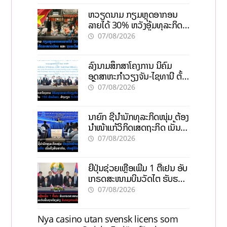
ຫວຽດນາມ ກຽມຫຼຸດອາກອນ
ລາຍໄດ້ 30% ຫວັງອູ້ມທຸລະກິດ
ຂະໜາດນ້ອຍ ແລະ ຈຸນລະ
07/08/2026
ວິສາຫະກິດ
ລົງນາມສຶກສາໂຄງການ ນິຄົມ
ອຸດສາຫະກຳວຽງຈັນ-ໄຊທານີ ຕັ້ງ
ເປົ້າດຶງທຶນ 150 ລ້ານໂດລາ, ສ້າງ
07/08/2026
ວຽກ 5.000 ຕຳແໜ່ງ
ນາຍົກ ຊີ້ນຳນັກທຸລະກິດໜຸ່ມ ຕ້ອງ
ນຳໜ້າແກ້ວິກິດເສດຖະກິດ ເນັ້ນດຶງ
ທຶນສາກົນ, ຫັນສູ່ດິຈິຕອນ
07/08/2026
ຍີ່ປຸ່ນຊ່ວຍເຫຼືອເພີ່ມ 1 ຕື້ເຢນ ອັບ
ເກຣດສະໜາມບິນວັດໄຕ ຮັບຮອງ
ການເຕີບໂຕ
07/08/2026
Nya casino utan svensk licens som