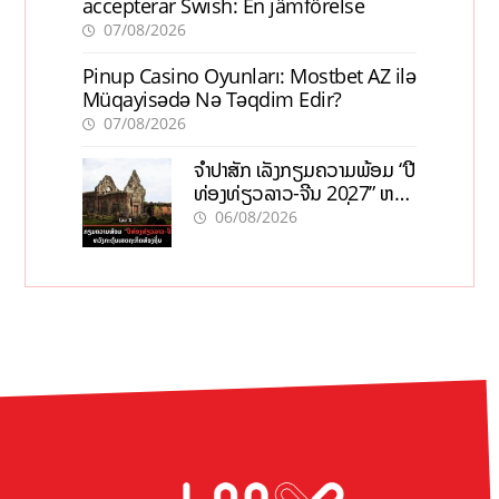
accepterar Swish: En jämförelse
07/08/2026
Pinup Casino Oyunları: Mostbet AZ ilə
Müqayisədə Nə Təqdim Edir?
07/08/2026
ຈຳປາສັກ ເລັ່ງກຽມຄວາມພ້ອມ “ປີ
ທ່ອງທ່ຽວລາວ-ຈີນ 2027” ຫວັງ
ກະຕຸ້ນເສດຖະກິດທ້ອງຖິ່ນ
06/08/2026