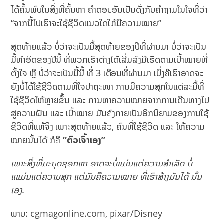
ໄດ້ຄົ້ນພົບໃນສິ່ງທີ່ຄົ້ນຫາ ຄຳຕອບອັນເປັນດັ່ງກັບຄຳຖາມໃນໃຈທີ່ວ່າ
“ຈາກນີ້ໄປເຮົາຈະໃຊ້ຊີວິດແນວໃດໃຫ້ມີຄວາມໝາຍ”
ສຸດທ້າຍແລ້ວ ບໍ່ວ່າຈະເປັນມື້ສຸດທ້າຍຂອງປີທີ່ຜ່ານມາ ບໍ່ວ່າຈະເປັນ
ມື້ທຳອິດຂອງປີນີ້ ທີ່ພວກເຮົາຕ່າງໄດ້ເລີ່ມລົງມືເຮັດຕາມເປົ້າໝາຍທີ່
ຕັ້ງໃຈ ຫຼື ບໍ່ວ່າຈະເປັນມື້ນີ້ ທີ່ 3 ເດືອນທີ່ຜ່ານມາ ເບິ່ງຄືເຮົາອາດຈະ
ຍັງບໍ່ໄດ້ໃຊ້ຊີວິດຕາມທີ່ໃຈປາຖະໜາ ການມີຄວາມສຸກໃນແຕ່ລະມື້ທີ່
ໃຊ້ຊີວິດໃຫ້ຫຼາຍຂຶ້ນ ແລະ ການຫາຄວາມໝາຍຈາກການເດີນທາງໄປ
ສູ່ຄວາມຝັນ ແລະ ເປົ້າໝາຍ ມັນຄົງກາຍເປັນອີກນິຍາມຂອງການໃຊ້
ຊີວິດທີ່ແທ້ຈິງ ເພາະສຸດທ້າຍແລ້ວ, ຄົນທີ່ໃຊ້ຊີວິດ ແລະ ໃຫ້ຄວາມ
ໝາຍນັ້ນໄດ້ ກໍຄື
“ຕົວເຈົ້າເອງ”
ເພາະສິ່ງທີ່ມະນຸດຊອກຫາ ອາດຈະບໍ່ແມ່ນແຕ່ຄວາມສຳເລັດ ບໍ່
ແແມ່ນແຕ່ຄວາມສຸກ ແຕ່ມັນຄືຄວາມໝາຍ ທີ່ເຮົາສ້າງມັນໄດ້ ນັ້ນ
ເອງ.
ພາບ: cgmagonline.com, pixar/Disney