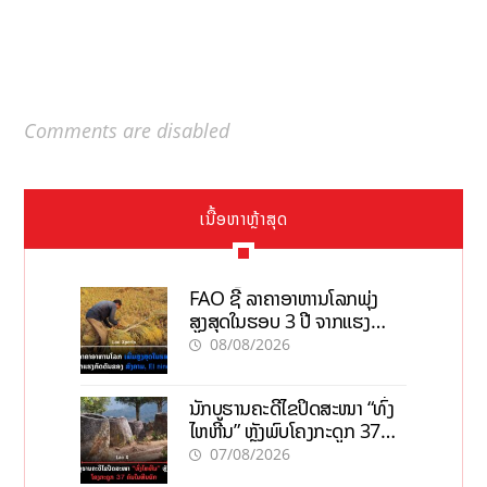
Comments are disabled
ເນື້ອຫາຫຼ້າສຸດ
FAO ຊີ້ ລາຄາອາຫານໂລກພຸ່ງ
ສູງສຸດໃນຮອບ 3 ປີ ຈາກແຮງ
ກົດດັນຂອງສົງຄາມ, El nino
08/08/2026
ນັກບູຮານຄະດີໄຂປິດສະໜາ “ທົ່ງ
ໄຫຫີນ” ຫຼັງພົບໂຄງກະດູກ 37
ຄົນໃນຫີນຍັກ
07/08/2026