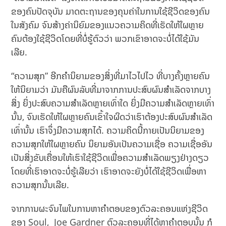
ຂອງຄົນປັດຈຸບັນ ມາດຕະຖານຂອງຄຸນຄ່າໃນການໃຊ້ຊີວິດຂອງຄົນ
ໃນສັງຄົມ ຈົນສ້າງຄ່ານິຍົມຂອງແນວຄວາມຄິດທີ່ເຮັດໃຫ້ໃຜຫຼາຍ
ຄົນຕ້ອງໃຊ້ຊີວິດໂດຍທີ່ບໍ່ຮູ້ຕົວວ່າ ພວກເຂົາອາດຈະບໍ່ໄດ້ໃຊ້ມັນ
ເລີຍ.
“ຄວາມສຸກ” ອີກຄຳນິຍາມຂອງສິ່ງທີ່ມາໄວໄປໄວ ທີ່ບາງຄັ້ງຫຼາຍຄົນ
ໃຫ້ນິຍາມວ່າ ມັນຄືຜົນລັບທີ່ມາຈາກການປະສົບຜົນສຳເລັດຈາກບາງ
ສິ່ງ ຍິ່ງປະສົບຄວາມສຳເລັດຫຼາຍເທົ່າໃດ ຍິ່ງມີຄວາມສຳເລັດຫຼາຍເທົ່າ
ນັ້ນ, ຈົນເຮັດໃຫ້ໃຜຫຼາຍຄົນເຂົ້າໃຈຜິດວ່າເຮົາຕ້ອງປະສົບຜົນສຳເລັດ
ເທົ່ານັ້ນ ເຮົາຈຶ່ງມີຄວາມສຸກໄດ້. ຄວາມຄິດນີ້ກາຍເປັນນິຍາມຂອງ
ຄວາມສຸກໃຫ້ໃຜຫຼາຍຄົນ ນິຍາມອັນເປັນຄວາມເຊື່ອ ຄວາມເຊື່ອອັນ
ເປັນສິ່ງຂັບເຄື່ອນໃຫ້ເຮົາໃຊ້ຊີວິດເພື່ອຄວາມສຳເລັດພຽງຢ່າງດຽວ
ໂດຍທີ່ເຮົາອາດຈະບໍ່ຮູ້ເລີຍວ່າ ເຮົາອາດຈະຍັງບໍ່ໄດ້ໃຊ້ຊີວິດເພື່ອຫາ
ຄວາມສຸກນັ້ນເລີຍ.
ຈາກການຜະຈົນໄພໃນການຫາຄຳຕອບຂອງຕົວລະຄອນແຫ່ງຊີວິດ
ຂອງ Soul, Joe Gardner ຕົວລະຄອນທີ່ໄດ້ຫາຄຳຕອບນັ້ນ ກໍ