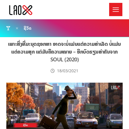
ຊີວິດ
ເພາະສິ່ງທີ່ມະນຸດຊອກຫາ ອາດຈະບໍ່ແມ່ນແຕ່ຄວາມສຳເລັດ ບໍ່ແມ່ນ
ແຕ່ຄວາມສຸກ ແຕ່ມັນຄືຄວາມໝາຍ – ອີກບົດຮຽນສຳຄັນຈາກ
SOUL (2020)
18/03/2021