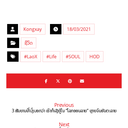
Kongxay
18/03/2021
ຊີວິດ
#LaoX
#Life
#SOUL
HOD
Previous
3 ສັນຍານທີ່ບົ່ງບອກວ່າ ເຮົາກຳລັງຢູ່ໃນ “ໂລກອອນລາຍ” ຫຼາຍຈົນອັນຕະລາຍ
Next