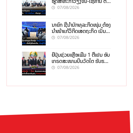
ອຸດສາຫະກຳວຽງຈັນ-ໄຊທານີ ຕັ້ງ
ເປົ້າດຶງທຶນ 150 ລ້ານໂດລາ, ສ້າງ
07/08/2026
ວຽກ 5.000 ຕຳແໜ່ງ
ນາຍົກ ຊີ້ນຳນັກທຸລະກິດໜຸ່ມ ຕ້ອງ
ນຳໜ້າແກ້ວິກິດເສດຖະກິດ ເນັ້ນດຶງ
ທຶນສາກົນ, ຫັນສູ່ດິຈິຕອນ
07/08/2026
ຍີ່ປຸ່ນຊ່ວຍເຫຼືອເພີ່ມ 1 ຕື້ເຢນ ອັບ
ເກຣດສະໜາມບິນວັດໄຕ ຮັບຮອງ
ການເຕີບໂຕ
07/08/2026