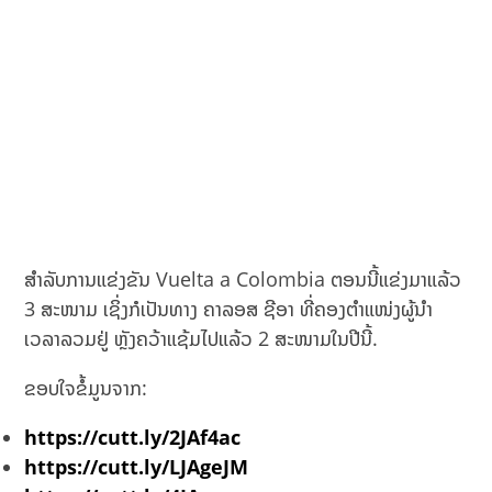
ສຳລັບການແຂ່ງຂັນ Vuelta a Colombia ຕອນນີ້ແຂ່ງມາແລ້ວ
3 ສະໜາມ ເຊິ່ງກໍເປັນທາງ ຄາລອສ ຊີອາ ທີ່ຄອງຕຳແໜ່ງຜູ້ນຳ
ເວລາລວມຢູ່ ຫຼັງຄວ້າແຊ້ມໄປແລ້ວ 2 ສະໜາມໃນປີນີ້.
ຂອບໃຈຂໍ້ມູນຈາກ:
https://cutt.ly/2JAf4ac
https://cutt.ly/LJAgeJM