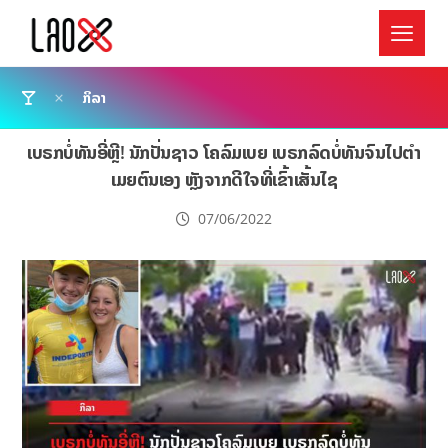
ກິລາ
ເບຣກບໍ່ທັນອີ່ຫຼີ! ນັກປັ່ນຊາວ ໂຄລົມເບຍ ເບຣກລົດບໍ່ທັນຈົນໄປຕຳ
ເມຍຕົນເອງ ຫຼັງຈາກດີໃຈທີ່ເຂົ້າເສັ້ນໄຊ
07/06/2022