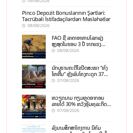
İpuçları
09/08/2026
Pinco Depozit Bonuslarının Şərtləri:
Təcrübəli İstifadəçilərdən Məsləhətlər
08/08/2026
FAO ຊີ້ ລາຄາອາຫານໂລກພຸ່ງ
ສູງສຸດໃນຮອບ 3 ປີ ຈາກແຮງ
ກົດດັນຂອງສົງຄາມ, El nino
08/08/2026
ນັກບູຮານຄະດີໄຂປິດສະໜາ “ທົ່ງ
ໄຫຫີນ” ຫຼັງພົບໂຄງກະດູກ 37
ຄົນໃນຫີນຍັກ
07/08/2026
ຫວຽດນາມ ກຽມຫຼຸດອາກອນ
ລາຍໄດ້ 30% ຫວັງອູ້ມທຸລະກິດ
ຂະໜາດນ້ອຍ ແລະ ຈຸນລະ
07/08/2026
ວິສາຫະກິດ
ລົງນາມສຶກສາໂຄງການ ນິຄົມ