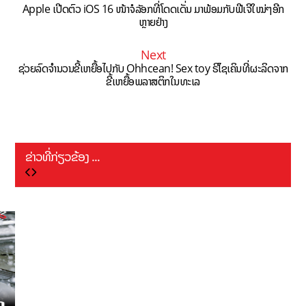
Apple ເປີດຕົວ iOS 16 ໜ້າຈໍລັອກທີ່ໂດດເດັ່ນ ມາພ້ອມກັບຟີເຈີໃໝ່ໆອີກ
ຫຼາຍຢ່າງ
Next
ຊ່ວຍລົດຈຳນວນຂີ້ເຫຍື້ອໄປກັບ Ohhcean! Sex toy ຣີໄຊເຄິນທີ່ຜະລິດຈາກ
ຂີ້ເຫຍື້ອພລາສຕິກໃນທະເລ
ຂ່າວທີ່ກ່ຽວຂ້ອງ ...