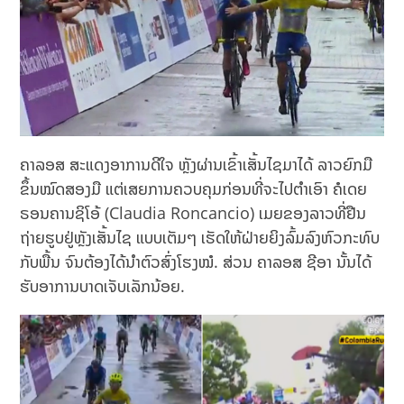
ຄາລອສ ສະແດງອາການດີໃຈ ຫຼັງຜ່ານເຂົ້າເສັ້ນໄຊມາໄດ້ ລາວຍົກມື
ຂຶ້ນໝົດສອງມື ແຕ່ເສຍການຄວບຄຸມກ່ອນທີ່ຈະໄປຕຳເອົາ ຄໍເດຍ
ຣອນຄານຊິໂອ້ (Claudia Roncancio) ເມຍຂອງລາວທີ່ຢືນ
ຖ່າຍຮູບຢູ່ຫຼັງເສັ້ນໄຊ ແບບເຕັມໆ ເຮັດໃຫ້ຝ່າຍຍິງລົ້ມລົງຫົວກະທົບ
ກັບພື້ນ ຈົນຕ້ອງໄດ້ນຳຕົວສົ່ງໂຮງໝໍ. ສ່ວນ ຄາລອສ ຊີອາ ນັ້ນໄດ້
ຮັບອາການບາດເຈັບເລັກນ້ອຍ.