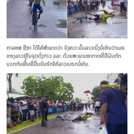
ຄາລອສ ຊີອາ ໄດ້ໃຫ້ສຳພາດວ່າ ຈັງຫວະນັ້ນລາວເບິ່ງບໍ່ເຫັນວ່າເມຍ
ຂອງລາວຢູ່ໃນຈຸດດັ່ງກ່າວ ແລະ ດ້ວຍສະພາບອາກາດທີ່ມີຝົນຕົກ
ບວກກັບພື້ນທີ່ມື່ນຈົນຮັດໃຫ້ລາວເບຣກບໍ່ທັນ.