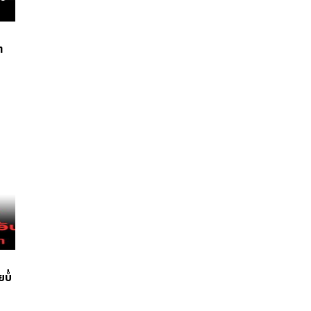
າ
ບໍ່