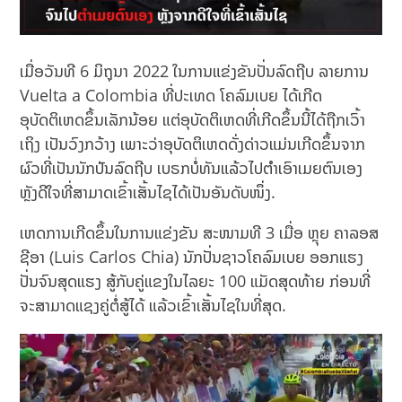
ເມື່ອວັນທີ 6 ມິຖຸນາ 2022 ໃນການແຂ່ງຂັນປັ່ນລົດຖີບ ລາຍການ
Vuelta a Colombia ທີ່ປະເທດ ໂຄລົມເບຍ ໄດ້ເກີດ
ອຸບັດຕິເຫດຂຶ້ນເລັກນ້ອຍ ແຕ່ອຸບັດຕິເຫດທີ່ເກີດຂຶ້ນນີ້ໄດ້ຖືກເວົ້າ
ເຖິງ ເປັນວົງກວ້າງ ເພາະວ່າອຸບັດຕິເຫດດັ່ງດ່າວແມ່ນເກີດຂຶ້ນຈາກ
ຜົວທີ່ເປັນນັກປ່ັນລົດຖີບ ເບຣກບໍ່ທັນແລ້ວໄປຕຳເອົາເມຍຕົນເອງ
ຫຼັງດີໃຈທີ່ສາມາດເຂົ້າເສັ້ນໄຊໄດ້ເປັນອັນດັບໜຶ່ງ.
ເຫດການເກີດຂຶ້ນໃນການແຂ່ງຂັນ ສະໜາມທີ 3 ເມື່ອ ຫຼຸຍ ຄາລອສ
ຊີອາ (Luis Carlos Chia) ນັກປັ່ນຊາວໂຄລົມເບຍ ອອກແຮງ
ປັ່ນຈົນສຸດແຮງ ສູ້ກັບຄູ່ແຂງໃນໄລຍະ 100 ແມັດສຸດທ້າຍ ກ່ອນທີ່
ຈະສາມາດແຊງຄູ່ຕໍ່ສູ້ໄດ້ ແລ້ວເຂົ້າເສັ້ນໄຊໃນທີ່ສຸດ.