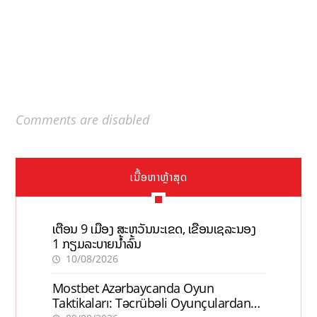
Comments are disabled
ເນື້ອຫາຫຼ້າສຸດ
ເຕືອນ 9 ເມືອງ ສະຫວັນນະເຂດ, ເຂື່ອນເຊລະນອງ
1 ກຽມລະບາຍນ້ຳລົ້ນ
10/08/2026
Mostbet Azərbaycanda Oyun
Taktikaları: Təcrübəli Oyunçulardan