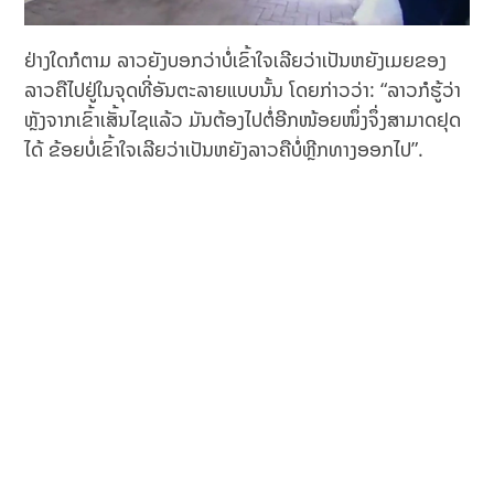
ຢ່າງໃດກໍຕາມ ລາວຍັງບອກວ່າບໍ່ເຂົ້າໃຈເລີຍວ່າເປັນຫຍັງເມຍຂອງ
ລາວຄືໄປຢູ່ໃນຈຸດທີ່ອັນຕະລາຍແບບນັ້ນ ໂດຍກ່າວວ່າ: “ລາວກໍຮູ້ວ່າ
ຫຼັງຈາກເຂົ້າເສັ້ນໄຊແລ້ວ ມັນຕ້ອງໄປຕໍ່ອີກໜ້ອຍໜຶ່ງຈຶ່ງສາມາດຢຸດ
ໄດ້ ຂ້ອຍບໍ່ເຂົ້າໃຈເລີຍວ່າເປັນຫຍັງລາວຄືບໍ່ຫຼີກທາງອອກໄປ”.