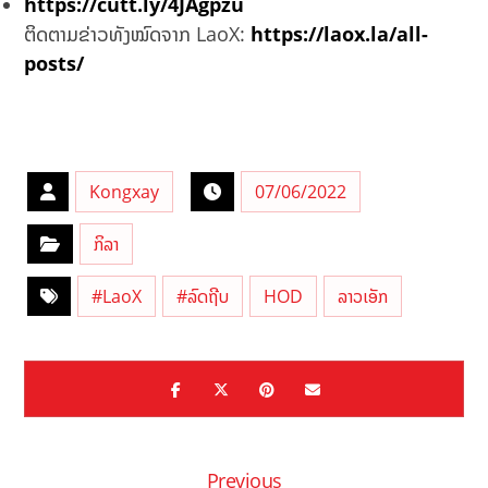
https://cutt.ly/4JAgpzu
ຕິດຕາມຂ່າວທັງໝົດຈາກ LaoX:
https://laox.la/all-
posts/
Kongxay
07/06/2022
ກິລາ
#LaoX
#ລົດຖີບ
HOD
ລາວເອັກ
Previous