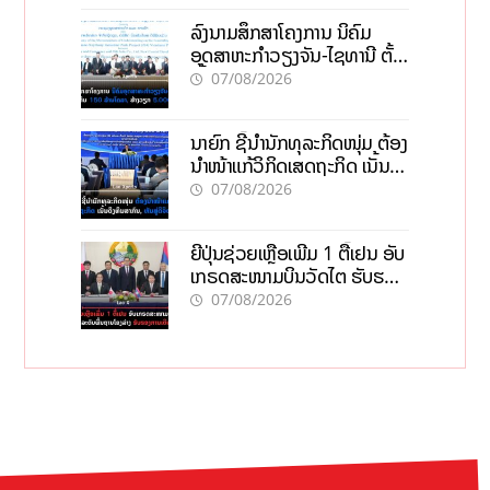
ລົງນາມສຶກສາໂຄງການ ນິຄົມ
ອຸດສາຫະກຳວຽງຈັນ-ໄຊທານີ ຕັ້ງ
ເປົ້າດຶງທຶນ 150 ລ້ານໂດລາ, ສ້າງ
07/08/2026
ວຽກ 5.000 ຕຳແໜ່ງ
ນາຍົກ ຊີ້ນຳນັກທຸລະກິດໜຸ່ມ ຕ້ອງ
ນຳໜ້າແກ້ວິກິດເສດຖະກິດ ເນັ້ນດຶງ
ທຶນສາກົນ, ຫັນສູ່ດິຈິຕອນ
07/08/2026
ຍີ່ປຸ່ນຊ່ວຍເຫຼືອເພີ່ມ 1 ຕື້ເຢນ ອັບ
ເກຣດສະໜາມບິນວັດໄຕ ຮັບຮອງ
ການເຕີບໂຕ
07/08/2026