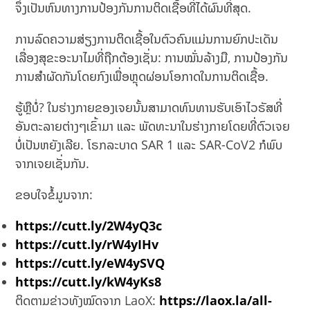
ຈຶ່ງເປັນຫົນທາງການປ້ອງກັນການຕິດເຊື້ອທີ່ໄດ້ຜົນທີ່ສຸດ.
ການລົດຄວາມສ່ຽງການຕິດເຊື້ອໃນຕົວຄົນແມ່ນການຍົກປະເດັນ
ເລື່ອງສຸຂະອະນາໄມທີ່ຖືກຕ້ອງເຊັ່ນ: ການໝັ່ນລ້າງມື, ການປ້ອງກັນ
ການສຳຜັດກັນໂດຍກົງເພື່ອຫຼຸດຜ່ອນໂອກາດໃນການຕິດເຊື້ອ.
ຮູ້ຫຼືບໍ່? ໃນຮ່າງກາຍຂອງເຈຍນັ້ນສາມາດທົນທານຮັບເອົາໄວຣັສທີ່
ອັນຕະລາຍຕ່າງໆເຂົ້າມາ ແລະ ພັດທະນາໃນຮ່າງກາຍໂດຍທີ່ຕົວເຈຍ
ບໍ່ເປັນຫຍັງເລີຍ. ໂຣກລະບາດ SAR 1 ແລະ SAR-CoV2 ກໍພົບ
ຈາກເຈຍເຊັ່ນກັນ.
ຂອບໃຈຂໍ້ມູນຈາກ:
https://cutt.ly/2W4yQ3c
https://cutt.ly/rW4yIHv
https://cutt.ly/eW4ySVQ
https://cutt.ly/kW4yKs8
ຕິດຕາມຂ່າວທັງໝົດຈາກ LaoX:
https://laox.la/all-