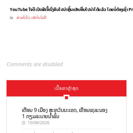
YouTube ໃຈດີ ເປີດຟີເຈີ້ເບິ່ງຄິບໄປນຳຫຼິ້ນແອັບອື່ນໄປນຳໄດ້ແລ້ວ ໂດຍບໍ່ຕ້ອງເຊົ່
ຂ່າວທົ່ວໄປ
ເທັກໂນໂລຢີ
,
Comments are disabled
ເນື້ອຫາຫຼ້າສຸດ
ເຕືອນ 9 ເມືອງ ສະຫວັນນະເຂດ, ເຂື່ອນເຊລະນອງ
1 ກຽມລະບາຍນ້ຳລົ້ນ
10/08/2026