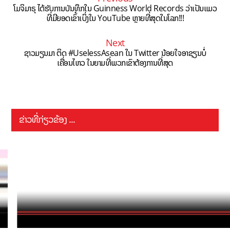
ໂມຈິມາຣຸ ໄດ້ຮັບການບັນທຶກໃນ Guinness World Records ວ່າເປັນແມວ
ທີ່ມີຍອດເຂົ້າເບິ່ງໃນ YouTube ຫຼາຍທີ່ສຸດໃນໂລກ!!!
Next
ຊາວມຽນມາ ຕິດ #UselessAsean ໃນ Twitter ນ້ອຍໃຈອາຊຽນບໍ່
ເຄື່ອນໄຫວ ໃນຍາມທີ່ພວກເຂົາຕ້ອງການທີ່ສຸດ
ຂ່າວທີ່ກ່ຽວຂ້ອງ ...