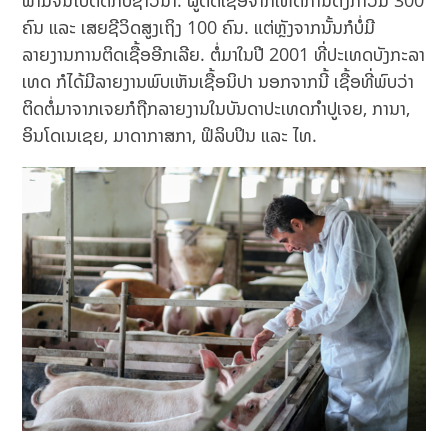
ຟາມຈົນໄປຕິດກັບຊາວນາ. ຜູ້ຕິດເຊື້ອຈາກເຫດການດັ່ງກ່າວມີ 300
ຄົນ ແລະ ເສຍຊີວິດສູງເຖິງ 100 ຄົນ. ແຕ່ຫຼັງຈາກນັ້ນກໍບໍ່ມີ
ລາຍງານການຕິດເຊື້ອອີກເລີຍ. ຕໍ່ມາໃນປີ 2001 ທີ່ປະເທດບັງກະລາ
ເທດ ກໍໄດ້ມີລາຍງານພົບເຫັນເຊື້ອນິປາ ນອກຈາກນີ້ ເຊື້ອທີ່ພົບວ່າ
ຕິດຕໍ່ມາຈາກເຈຍກໍຖືກລາຍງານໃນບັນດາປະເທດກຳປູເຈຍ, ການາ,
ອິນໂດເນເຊຍ, ມາດາກາສກາ, ຟິລິບປິນ ແລະ ໄທ.