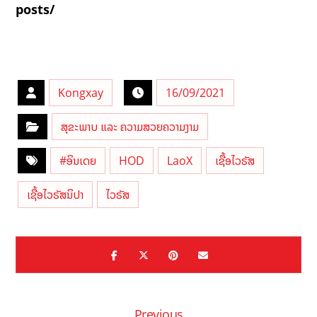
posts/
Kongxay
16/09/2021
ສຸຂະພາບ ແລະ ຄວາມສວຍຄວາມງາມ
#ອິນເດຍ
HOD
LaoX
ເຊື້ອໄວຣັສ
ເຊື້ອໄວຣັສນິປາ
ໄວຣັສ
Previous