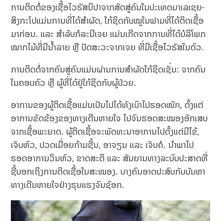
ການຕິດຕໍ່ຂອງເຊື້ອໄວຣັສນິປາຈາກສັດສູ່ຄົນໃນປະເທດມາເລເຊຍ-
ສິງກະໂປແມ່ນການທີ່ໄດ້ສຳຜັດ, ໃກ້ຊິດກັບໝູໃນຟາມທີ່ໄດ້ຕິດເຊື້ອ
ມາກ່ອນ. ແລະ ສຳລັບກໍລະນີເຈຍ ແມ່ນເກີດຈາກການທີ່ໄດ້ບໍລິໂພກ
ໝາກໄມ້ທີ່ມີນ້ຳລາຍ ຫຼື ປັດສະວະຈາກເຈຍ ທີ່ມີເຊື້ອໄວຣັສໃນຕົວ.
ການຕິດຕໍ່ຈາກຄົນສູ່ຄົນແມ່ນຜ່ານການສຳຜັດໃກ້ຊິດເຊັ່ນ: ຈາກຄົນ
ໃນຄອບຄົວ ຫຼື ຜູ້ທີ່ໄດ້ຢູ່ໃກ້ຊິດກັບຜູ້ປ່ວຍ.
ອາການຂອງຜູ້ຕິດເຊື້ອແມ່ນເປັນໄປໄດ້ທັງເບົາໄປຮອດໜັກ, ຕັ້ງແຕ່
ອາການຂັດຂ້ອງຂອງທາງເດີນຫາຍໃຈ ໄປຈົນຮອດສະໝອງອັກເສບ
ຈາກເຊື້ອພະຍາດ. ຜູ້ຕິດເຊື້ອຈະພັດທະນາອາການໄປຕັ້ງແຕ່ມີໄຂ້,
ເຈັບຫົວ, ປວດເມື່ອຍກ້າມຊີ້ນ, ອາຈຽນ ແລະ ເຈັບຄໍ. ນຳພາໄປ
ຮອດອາການວິນຫົວ, ຂາດສະຕິ ແລະ ສັນຍານທາງລະບົບປະສາດທີ່
ຊີ້ບອກເຖິງການຕິດເຊື້ອໃນສະໝອງ. ບາງຄົນອາດປະສົບກັບບັນຫາ
ທາງເດີນຫາຍໃຈຢ່າງຮຸນແຮງຈົນຊັອກ.