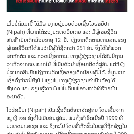
ເມື່ອບໍ່ດົນມານີ້ ໄດ້ມີລາຍງານຜູ້ປ່ວຍດ້ວຍເຊື້ອໄວຣັສນິປາ
(Nipah) ທີ່ພາກໃຕ້ຂອງປະເທດອິນເດຍ ແລະ ມີຜູ້ເສຍຊີວິດ
ທັນທີ ເປັນເດັກນ້ອຍອາຍຸ 12 ປີ. ຫຼັງຈາກຕິດຕາມທາມລາຍຂອງ
ຜູ້ເສຍຊີວິດກໍໄດ້ພົບວ່າມີຜູ້ໃກ້ຊິດກວ່າ 251 ຄົນ ຈຶ່ງໄດ້ໃຫ້ພວກ
ເຂົາກັກຕົວ ແລະ ກວດເບິ່ງອາການ. ທາງຜູ້ຊ່ຽວຊານໄດ້ສັນນິຖານ
ວ່າເກີດຈາກເຈຍໝາກໄມ້ ທີ່ເປັນຕົວນຳເຊື້ອມາຕິດຕໍ່ສູ່ຄົນ ແຕ່ກໍຍັງ
ບໍ່ສາມາດຢືນຢັນເຖິງການຕິດເຊື້ອຂອງເດັກນ້ອຍຜູ້ນີ້ໄດ້. ຂໍ້ມູນຈາກ
ເຊື້ອດັ່ງກ່າວນີ້ຍັງບໍ່ມີພຽງພໍ, ທາງຜູ້ຊ່ຽວຊານຈຳເປັນຕ້ອງໄດ້
ສັງເກດ ແລະ ຮຽນຮູ້ຈາກມັນເພີ່ມຕື່ມເພື່ອຈະຫາວິທີຮັກສາໃນ
ອະນາຄົດ.
ໄວຣັສນິປາ (Nipah) ເປັນເຊື້ອຕິດຕໍ່ຈາກສັດສູ່ຄົນ ໂດຍເລີ່ມຈາກ
ໝູ ຫຼື ເຈຍ ສົ່ງຕໍ່ໄປເປັນຄົນສູ່ຄົນ. ພົບຄັ້ງທຳອິດເມື່ອປີ 1999 ທີ່
ປະເທດມາເລເຊຍ ແລະ ສິງກະໂປ ໂດຍທີ່ເກີດຂຶ້ນໃນໝູທີ່ຖືກລ້ຽງໃນ