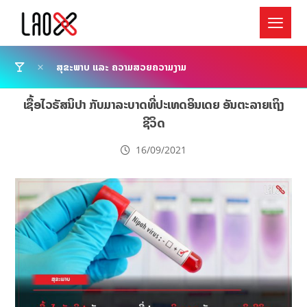
ສຸຂະພາບ ແລະ ຄວາມສວຍຄວາມງາມ
ເຊື້ອໄວຣັສນິປາ ກັບມາລະບາດທີ່ປະເທດອິນເດຍ ອັນຕະລາຍເຖິງ
ຊີວິດ
16/09/2021