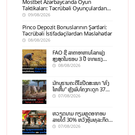
Mostbet Azərbaycanda Oyun
Taktikaları: Təcrübəli Oyunçulardan
İpuçları
09/08/2026
Pinco Depozit Bonuslarının Şərtləri:
Təcrübəli İstifadəçilərdən Məsləhətlər
08/08/2026
FAO ຊີ້ ລາຄາອາຫານໂລກພຸ່ງ
ສູງສຸດໃນຮອບ 3 ປີ ຈາກແຮງ
ກົດດັນຂອງສົງຄາມ, El nino
08/08/2026
ນັກບູຮານຄະດີໄຂປິດສະໜາ “ທົ່ງ
ໄຫຫີນ” ຫຼັງພົບໂຄງກະດູກ 37
ຄົນໃນຫີນຍັກ
07/08/2026
ຫວຽດນາມ ກຽມຫຼຸດອາກອນ
ລາຍໄດ້ 30% ຫວັງອູ້ມທຸລະກິດ
ຂະໜາດນ້ອຍ ແລະ ຈຸນລະ
07/08/2026
ວິສາຫະກິດ