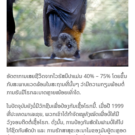
ອັດຕາການເສຍຊີວິດຈາກໄວຣັສນິປາແມ່ນ 40% – 75% ໂດຍຂຶ້ນ
ກັບສະພາບແວດລ້ອມໃນສະຖານທີ່ນັ້ນໆ ວ່າມີຄວາມກຽມພ້ອມຕໍ່
ການຮັບມືໂຣກລະບາດຫຼາຍໜ້ອຍເທົ່າໃດ.
ໃນປັດຈຸບັນຍັງບໍ່ມີວັກຊີນເພື່ອປ້ອງກັນເຊື້ອໂຣກນີ້. ເມື່ອປີ 1999
ທີ່ປະເທດມາເລເຊຍ, ພວກເຂົາໄດ້ກຳຈັດໝູທັງໝົດເພື່ອບໍ່ໃຫ້ມີ
ວົງຈອນຕິດຕໍ່ເຊື້ອໂຣກ. ດັ່ງນັ້ນ, ການປ້ອງກັນສັດໃນຟາມບໍ່ໃຫ້ໄປ
ໃກ້ຊິດກັບສັດປ່າ ແລະ ການຮັກສາສຸຂະອະນາໄມຂອງມັນຢູ່ຕະຫຼອດ