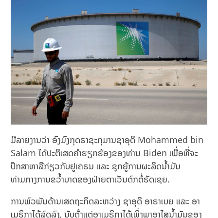
ມີລາຍງານວ່າ ອົງ​ມົງກຸດ​ຣາຊະ​ກຸມານ​ຊາ​ອຸ​ດິ Mohammed bin
Salam ​ໄດ້​ປະຕິ​ເສດ​ຄຳ​ຮຽກຮ້ອງ​ຂອງ​ທ່ານ Biden ​ເພື່ອທີ່ຈະ​
ປຶກສາ​ຫາລື​ກ່ຽວ​ກັບ​ຢູ​ເຄຣນ ​ແລະ ຊຸກຍູ້​ການ​ຜະລິດ​ນ້ຳມັນ ​
ທ່າມກາງ​ການ​ຂວໍ້າບາດ​ຂອງ​ຝ່າຍ​ຕາ​ເວັນ​ຕົກ​ຕໍ່ຣັດ​ເຊຍ.
ການ​ພົວພັນ​ດ້ານ​ເສດຖະກິດ​ລະຫວ່າງ ຊາອຸດິ ອາຣາເບຍ ​ແລະ ອາ​
ເມ​ຣິ​ກາ​ໄດ້​ລົດ​ລົງ, ນັບ​ຕັ້ງ​ແຕ່​ອາ​ເມ​ຣິ​ກາ​ໄດ້​ເພິ່ງ​ພາ​ອາ​ໄສ​ນ້ຳມັນ​ຂອງ