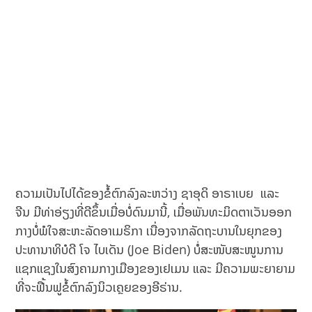
ຄວາມເປັນໄປໄດ້ຂອງຂໍ້ຕົກລົງລະຫວ່າງ ຊາ​ອຸ​ດິ ອາ​ຣາ​ເບຍ ແລະ
ຈີນ ມີທ່າອ່ຽງທີ່ດີຂຶ້ນເມື່ອບໍ່ດົນມານີ້, ເມື່ອພັນທະມິດຕາເວັນອອກ
ກາງບໍ່ພໍໃຈສະຫະລັດອາເມຣິກາ ເນື່ອງຈາກລັດຖະບານໃນຍຸກຂອງ
ປະທານາທິບໍດີ ໂຈ ໄບເດັນ (Joe Biden) ບໍ່ສະໜັບສະໜູນການ
ແຊກແຊງໃນສົງຄາມກາງເມືອງຂອງເຢເມນ ແລະ ມີຄວາມພະຍາຍາມ
ທີ່ຈະຟື້ນຟູຂໍ້ຕົກລົງນິວເຄຼຍຂອງອີຣ່ານ.