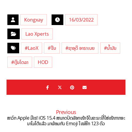
Kongxay
16/03/2022
Lao Xperts
#LaoX
#ຈີນ
#ຊາອຸດິ ອາຣາເບຍ
#ນ້ຳມັນ
#ເງິນໂດລາ
HOD
Previous
ສາວົກ Apple ມີເຮ! iOS 15.4 ສາມາດປົດລັອກໜ້າຈໍໃນຂະນະທີ່ໃສ່ໜ້າກາກອະ
ນາໄມໄດ້ແລ້ວ ມາພ້ອມກັບ Emoji ໃໝ່ອີກ 123 ຕົວ