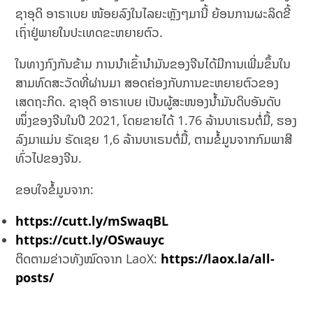
ຊາອຸດິ ອາຣາເບຍ ໜ້ອຍ​ລົງ​ໃນ​ໄລຍະຫຼັງໆມານີ້ ຍ້ອນ​ການ​ຜະລິດ​ຂີ້​
ເຖົ່າ​ຢູ່​ພາຍ​ໃນ​ປະ​ເທດ​ຂະຫຍາຍຕົວ.
ໃນທາງກົງກັນຂ້າມ ການນຳເຂົ້ານຳມັນຂອງຈີນໄດ້ມີການ​ເພີ່ມ​ຂຶ້ນ​ໃນ​
ສາມ​ທົດ​ສະ​ວັດ​ທີ່​ຜ່ານ​ມາ ສອດຄ່ອງ​ກັບ​ການ​ຂະຫຍາຍຕົວ​ຂອງ​
ເສດຖະກິດ. ຊາ​ອຸ​ດິ ອາ​ຣາ​ເບຍ ເປັນ​ຜູ້​ສະ​ໜອງ​ນ້ຳ​ມັນ​ດິບ​ອັນ​ດັບ​
ໜຶ່ງ​ຂອງ​ຈີນ​ໃນ​ປີ 2021, ໂດຍຂາຍ​ໄດ້ 1.76 ລ້ານ​ບາ​ເຣນ​ຕໍ່​ມື້, ຮອງ​
ລົງ​ມາ​ແມ່ນ ຣັດ​ເຊຍ 1,6 ລ້ານ​ບາ​ເຣນ​ຕໍ່​ມື້, ຕາມ​ຂໍ້​ມູນ​ຈາກ​ກົມ​ພາ​ສີ​
ທົ່ວ​ໄປ​ຂອງ​ຈີນ.
ຂອບໃຈຂໍ້ມູນຈາກ:
https://cutt.ly/mSwaqBL
https://cutt.ly/OSwauyc
ຕິດຕາມຂ່າວທັງໝົດຈາກ LaoX:
https://laox.la/all-
posts/