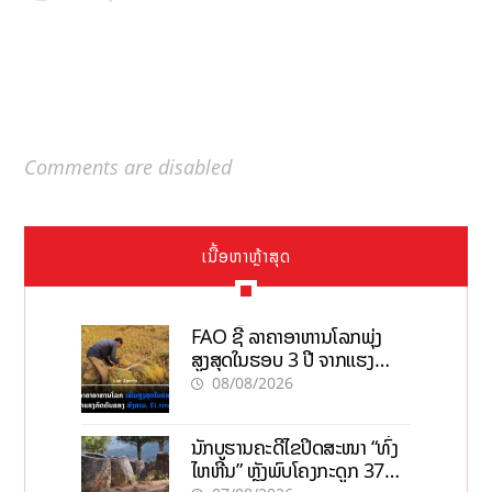
Comments are disabled
ເນື້ອຫາຫຼ້າສຸດ
FAO ຊີ້ ລາຄາອາຫານໂລກພຸ່ງ
ສູງສຸດໃນຮອບ 3 ປີ ຈາກແຮງ
ກົດດັນຂອງສົງຄາມ, El nino
08/08/2026
ນັກບູຮານຄະດີໄຂປິດສະໜາ “ທົ່ງ
ໄຫຫີນ” ຫຼັງພົບໂຄງກະດູກ 37