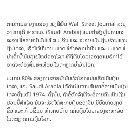
ຕາມການລາຍງານຂອງ ໜັງສືພິມ Wall Street Journal ລະບຸ
ວ່າ ຊາ​ອຸ​ດິ ອາ​ຣາ​ເບຍ (Saudi Arabia) ແມ່ນກຳລັງ​ຢູ່​ໃນ​ການ​ເຈ​
ລະ​ຈາ​ເພື່ອ​ຂາຍ​ນ​້​ໍາ​ມັນ​ໃຫ້ ສ.ປ ​ຈີນ ​ແລະ ​ຈະ​ຈ່າຍເປັນ​ເງິນ​ຢວນ​ແທນ​
ເງິນ​ໂດ​ລາ, ເຮັດໃຫ້ບັນດາປະເທດທີ່ສົ່ງອອກນ້ຳມັນ ແລະ ປະເທດທີ່
ນຳເຂົ້ານ້ຳມັນລາຍໃຫຍ່ຂອງໂລກ ທີ່ຖືເງິນໂດລາຂອງອາເມຣິກາໄວ້
ອາດຈະຕ້ອງສັ່ນສະເທືອນ ໃນຕະຫຼາດນ້ຳມັນໂລກ.
ປະມານ 80% ຂອງການຂາຍນ້ໍາມັນທົ່ວໂລກແມ່ນເຮັດເປັນເງິນ
ໂດລາ, ແລະ Saudi Arabia ໄດ້ດໍາເນີນການສັນຍາຊື້ຂາຍເປັນເງິນ
ໂດລາຕັ້ງແຕ່ປີ 1974. ດັ່ງນັ້ນ, ຖ້າຂໍ້ຕົກລົງທີ່ຈະຊື້ຂາຍກັນເປັນເງິນ
ຢວນນີ້ສຳເລັດ ມັນຈະເຮັດໃຫ້ສະກຸນເງິນຂອງຈີນ ມີບົດບາດຫຼາຍ
ຂຶ້ນ ແລະ ກ້າວຂຶ້ນມາທ້າທາຍອຳນາດກັບເງິນໂດລາຂອງສະຫະລັດ
ໃນຕະຫຼາດການເງິນໂລກ.