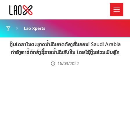
Lao Xperts
ເງິນໂດລາໃນຕະຫຼາດນໍ້າມັນອາດຕ້ອງສັ່ນຄອນ! Saudi Arabia
ກຳລັງຫາຂໍ້ຕົກລົງຊື້ຂາຍນໍ້າມັນກັບຈີນ ໂດຍໃຊ້ເງິນຢວນເປັນຫຼັກ
16/03/2022