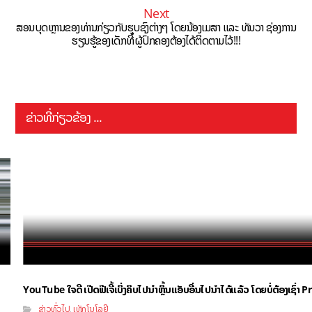
Next
ສອນບຸດຫຼານຂອງທ່ານກ່ຽວກັບຮູບຊົງຕ່າງໆ ໂດຍນ້ອງເມສາ ແລະ ທັນວາ ຊ່ອງການ
ຮຽນຮູ້ຂອງເດັກທີ່ຜູ້ປົກຄອງຕ້ອງໄດ້ຕິດຕາມໄວ້!!!
ຂ່າວທີ່ກ່ຽວຂ້ອງ ...
YouTube ໃຈດີ ເປີດຟີເຈີ້ເບິ່ງຄິບໄປນຳຫຼິ້ນແອັບອື່ນໄປນຳໄດ້ແລ້ວ ໂດຍບໍ່ຕ້ອງເຊົ່
ຂ່າວທົ່ວໄປ
ເທັກໂນໂລຢີ
,