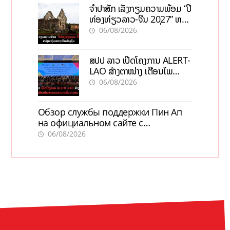
ຈຳປາສັກ ເລັ່ງກຽມຄວາມພ້ອມ “ປີ
ທ່ອງທ່ຽວລາວ-ຈີນ 2027” ຫວັງ
ກະຕຸ້ນເສດຖະກິດທ້ອງຖິ່ນ
06/08/2026
ສປປ ລາວ ເປີດໂຄງການ ALERT-
LAO ສ້າງຕາໜ່າງ ເຕືອນໄພ
ພະຍາດລະບາດທົ່ວປະເທດ
06/08/2026
Обзор службы поддержки Пин Ап
на официальном сайте с
актуальной информацией
06/08/2026