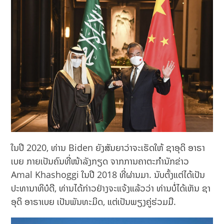
ໃນປີ 2020, ທ່ານ Biden ຍັງສັນຍາວ່າຈະເຮັດໃຫ້ ຊາອຸດິ ອາຣາ
ເບຍ ກາຍເປັນຄົນທີ່ໜ້າລັງກຽດ ຈາກການຄາຕະກຳນັກຂ່າວ
Amal Khashoggi ໃນປີ 2018 ທີ່ຜ່ານມາ. ນັບຕັ້ງ​ແຕ່​ໄດ້​ເປັນ​
ປະທານາທິບໍດີ, ທ່ານ​ໄດ້​ກ່າວ​ຢ່າງ​ຈະ​ແຈ້ງ​ແລ້ວ​ວ່າ ທ່ານ​ບໍ່​ໄດ້ເຫັນ ຊາ
ອຸດິ ອາຣາເບຍ ​ເປັນ​ພັນທະ​ມິດ, ​ແຕ່​ເປັນພຽງ​ຄູ່​ຮ່ວມ​ມື.