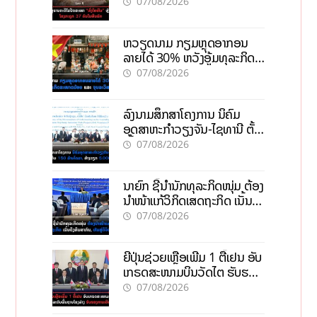
ຄົນໃນຫີນຍັກ
07/08/2026
ຫວຽດນາມ ກຽມຫຼຸດອາກອນ
ລາຍໄດ້ 30% ຫວັງອູ້ມທຸລະກິດ
ຂະໜາດນ້ອຍ ແລະ ຈຸນລະ
07/08/2026
ວິສາຫະກິດ
ລົງນາມສຶກສາໂຄງການ ນິຄົມ
ອຸດສາຫະກຳວຽງຈັນ-ໄຊທານີ ຕັ້ງ
ເປົ້າດຶງທຶນ 150 ລ້ານໂດລາ, ສ້າງ
07/08/2026
ວຽກ 5.000 ຕຳແໜ່ງ
ນາຍົກ ຊີ້ນຳນັກທຸລະກິດໜຸ່ມ ຕ້ອງ
ນຳໜ້າແກ້ວິກິດເສດຖະກິດ ເນັ້ນດຶງ
ທຶນສາກົນ, ຫັນສູ່ດິຈິຕອນ
07/08/2026
ຍີ່ປຸ່ນຊ່ວຍເຫຼືອເພີ່ມ 1 ຕື້ເຢນ ອັບ
ເກຣດສະໜາມບິນວັດໄຕ ຮັບຮອງ
ການເຕີບໂຕ
07/08/2026