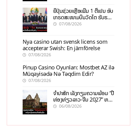
ຍີ່ປຸ່ນຊ່ວຍເຫຼືອເພີ່ມ 1 ຕື້ເຢນ ອັບ
ເກຣດສະໜາມບິນວັດໄຕ ຮັບຮອງ
ການເຕີບໂຕ
07/08/2026
Nya casino utan svensk licens som
accepterar Swish: En jämförelse
07/08/2026
Pinup Casino Oyunları: Mostbet AZ ilə
Müqayisədə Nə Təqdim Edir?
07/08/2026
ຈຳປາສັກ ເລັ່ງກຽມຄວາມພ້ອມ “ປີ
ທ່ອງທ່ຽວລາວ-ຈີນ 2027” ຫວັງ
ກະຕຸ້ນເສດຖະກິດທ້ອງຖິ່ນ
06/08/2026