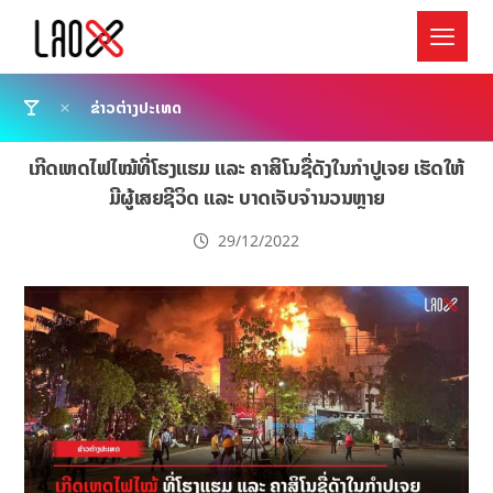
ຂ່າວຕ່າງປະເທດ
ເກີດເຫດໄຟໄໝ້ທີ່ໂຮງແຮມ ແລະ ຄາສິໂນຊື່ດັງໃນກຳປູເຈຍ ເຮັດໃຫ້
ມີຜູ້ເສຍຊີວິດ ແລະ ບາດເຈັບຈຳນວນຫຼາຍ
29/12/2022