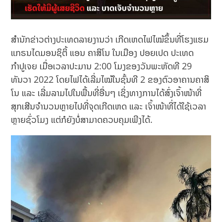
ສຳນັກຂ່າວຕ່າງປະເທດລາຍງານວ່າ ເກີດເຫດໄຟໄໝ້ຂຶ້ນທີ່ໂຮງແຮມ
ແກຣນໄດມອນຊິຕິ້ ແອນ ຄາສິໂນ ໃນເມືອງ ປອຍເປດ ປະເທດ
ກຳປູເຈຍ ເມື່ອເວລາປະມານ 2:00 ໂມງຂອງວັນພະຫັດທີ 29
ທັນວາ 2022 ໂດຍໄຟໄດ້ເລີ່ມໄໝ້ໃນຊັ້ນທີ 2 ຂອງຕົວອາຄານຄາສິ
ໂນ ແລະ ເລີ່ມລາມໄປໃນພື້ນທີ່ອື່ນໆ ເຊິ່ງທາງການໄດ້ສົ່ງເຈົ້າໜ້າທີ່
ສຸກເສີນຈຳນວນຫຼາຍໄປທີ່ຈຸດເກີດເຫດ ແລະ ເຈົ້າໜ້າທີ່ໄດ້ໃຊ້ເວລາ
ຫຼາຍຊົ່ວໂມງ ແຕ່ກໍຍັງບໍ່ສາມາດຄວບຄຸມເພີງໄດ້.