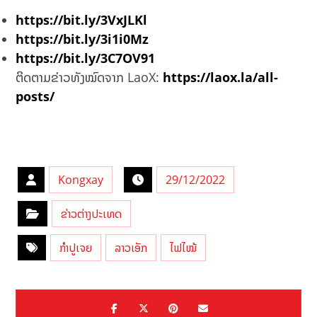
https://bit.ly/3VxJLKl
https://bit.ly/3i1i0Mz
https://bit.ly/3C7OV91
ຕິດຕາມຂ່າວທັງໝົດຈາກ LaoX:
https://laox.la/all-
posts/
Kongxay
29/12/2022
ຂ່າວຕ່າງປະເທດ
ກຳປູເຈຍ
ລາວເອັກ
ໄຟໄໝ້