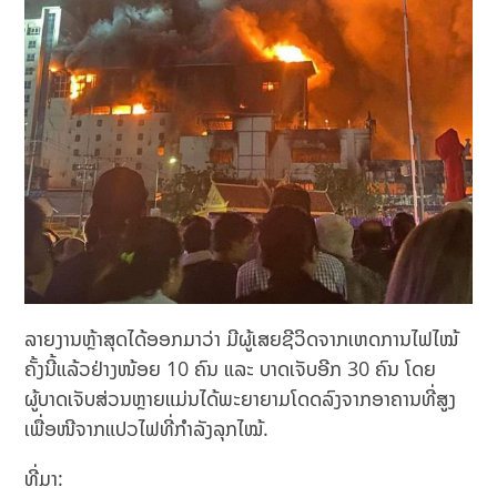
ລາຍງານຫຼ້າສຸດໄດ້ອອກມາວ່າ ມີຜູ້ເສຍຊີວິດຈາກເຫດການໄຟໄໝ້
ຄັ້ງນີ້ແລ້ວຢ່າງໜ້ອຍ 10 ຄົນ ແລະ ບາດເຈັບອີກ 30 ຄົນ ໂດຍ
ຜູ້ບາດເຈັບສ່ວນຫຼາຍແມ່ນໄດ້ພະຍາຍາມໂດດລົງຈາກອາຄານທີ່ສູງ
ເພື່ອໜີຈາກແປວໄຟທີ່ກຳລັງລຸກໄໝ້.
ທີ່ມາ: