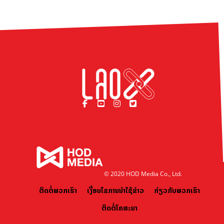
© 2020 HOD Media Co., Ltd.
ຕິດຕໍ່ພວກເຮົາ
ເງື່ອນໄຂການນຳໃຊ້ຂ່າວ
ກ່ຽວກັບພວກເຮົາ
ຕິດຕໍ່ໂຄສະນາ