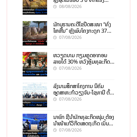
ກົດດັນຂອງສົງຄາມ, El nino
08/08/2026
ນັກບູຮານຄະດີໄຂປິດສະໜາ “ທົ່ງ
ໄຫຫີນ” ຫຼັງພົບໂຄງກະດູກ 37
ຄົນໃນຫີນຍັກ
07/08/2026
ຫວຽດນາມ ກຽມຫຼຸດອາກອນ
ລາຍໄດ້ 30% ຫວັງອູ້ມທຸລະກິດ
ຂະໜາດນ້ອຍ ແລະ ຈຸນລະ
07/08/2026
ວິສາຫະກິດ
ລົງນາມສຶກສາໂຄງການ ນິຄົມ
ອຸດສາຫະກຳວຽງຈັນ-ໄຊທານີ ຕັ້ງ
ເປົ້າດຶງທຶນ 150 ລ້ານໂດລາ, ສ້າງ
07/08/2026
ວຽກ 5.000 ຕຳແໜ່ງ
ນາຍົກ ຊີ້ນຳນັກທຸລະກິດໜຸ່ມ ຕ້ອງ
ນຳໜ້າແກ້ວິກິດເສດຖະກິດ ເນັ້ນດຶງ
ທຶນສາກົນ, ຫັນສູ່ດິຈິຕອນ
07/08/2026