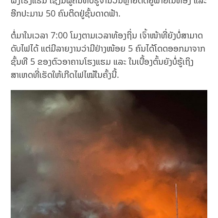
ອີກປະມານ 50 ຄົນຕິດຢູ່ຊັ້ນດາດຟ້າ.
ຕໍ່ມາໃນເວລາ 7:00 ໂມງຕາມເວລາທ້ອງຖິ່ນ ເຈົ້າໜ້າທີ່ຍັງບໍ່ສາມາດ
ດັບໄຟໄດ້ ແຕ່ມີລາຍງານວ່າມີຢ່າງໜ້ອຍ 5 ຄົນໄດ້ໂດດອອກມາຈາກ
ຊັ້ນທີ 5 ຂອງຕົວອາຄານໂຮງແຮມ ແລະ ໃນເບື້ອງຕົ້ນຍັງບໍ່ຮູ້ເຖິງ
ສາເຫດທີ່ເຮັດໃຫ້ເກີດໄຟໄໝ້ໃນຄັ້ງນີ້.