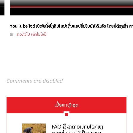
YouTube ໃຈດີ ເປີດຟີເຈີ້ເບິ່ງຄິບໄປນຳຫຼິ້ນແອັບອື່ນໄປນຳໄດ້ແລ້ວ ໂດຍບໍ່ຕ້ອງເຊົ່
ຂ່າວທົ່ວໄປ
ເທັກໂນໂລຢີ
,
Comments are disabled
ເນື້ອຫາຫຼ້າສຸດ
FAO ຊີ້ ລາຄາອາຫານໂລກພຸ່ງ
ສູງສຸດໃນຮອບ 3 ປີ ຈາກແຮງ