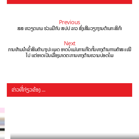
Previous
ສສ ຫວຽດນາມ ຮ່ວມມືກັບ ສປປ ລາວ ສົ່ງເສີມວຽກງານດ້ານກະສິກໍາ
Next
ການຫ້າມນຳເຂົ້າສິນຄ້າບາງປະເພດ ອາດບໍ່ແມ່ນການກີດກັ້ນທາງດ້ານການຄ້າສະເໝີ
ໄປ ແຕ່ອາດເປັນເລື່ອງມາດຕະການທາງດ້ານຄວາມປອດໄພ
ຂ່າວທີ່ກ່ຽວຂ້ອງ ...