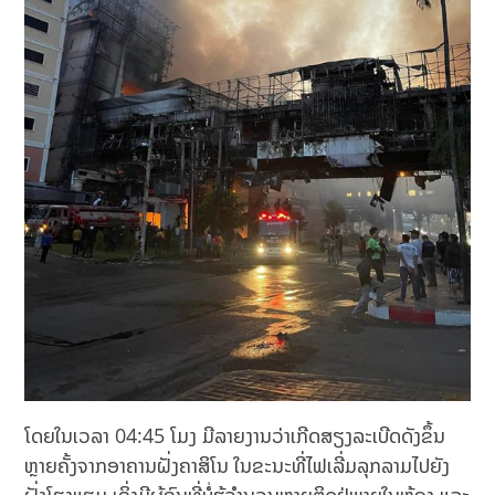
ໂດຍໃນເວລາ 04:45 ໂມງ ມີລາຍງານວ່າເກີດສຽງລະເບີດດັງຂຶ້ນ
ຫຼາຍຄັ້ງຈາກອາຄານຝັ່ງຄາສິໂນ ໃນຂະນະທີ່ໄຟເລີ່ມລຸກລາມໄປຍັງ
ຝັ່ງໂຮງແຮມ ເຊິ່ງມີຜູ້ຄົນທີ່ບໍ່ຮູ້ຈຳນວນຫຼາຍຕິດຢູ່ພາຍໃນຫ້ອງ ແລະ