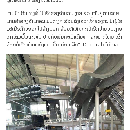
“ກະເປົາເດີນທາງທີ່ບໍ່ມີເຈົ້າຂອງຈຳນວນຫຼາຍ ລວມກັນຢູ່ຕາມສາຍ
ພານລຳລຽງສຳພາລະແບບຕ່າງໆ ຂ້ອຍສົງໃສວ່າເຈົ້າຂອງກະເປົາຢູ່ໃສ
ແຕ່ເມື່ອກ້າວອອກໄປຂ້າງນອກ ຂ້ອຍກໍເຫັນກະເປົາອີກຈຳນວນຫຼາຍ
ວາງເຕັມພື້ນຖະໜົນ ປານກັບພົມກະເປົາເດີນທາງຂະໜາດໃຫຍ່ ເຊິ່ງ
ຂ້ອຍບໍ່ເຄີຍເຫັນຫຍັງແບບນີ້ມາກ່ອນເລີຍ” Deborah ໄດ້ກ່າວ.