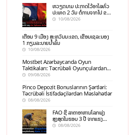
ຫວຽດນາມ ປະກາດໄວ້ອາໄລທົ່ວ
ປະເທດ 2 ວັນ ຕໍ່ການຈາກໄປ ຂອງ
ທ່ານ ໄຊສົມພອນ ພົມວິຫານ
10/08/2026
ເຕືອນ 9 ເມືອງ ສະຫວັນນະເຂດ, ເຂື່ອນເຊລະນອງ
1 ກຽມລະບາຍນ້ຳລົ້ນ
10/08/2026
Mostbet Azərbaycanda Oyun
Taktikaları: Təcrübəli Oyunçulardan
İpuçları
09/08/2026
Pinco Depozit Bonuslarının Şərtləri:
Təcrübəli İstifadəçilərdən Məsləhətlər
08/08/2026
FAO ຊີ້ ລາຄາອາຫານໂລກພຸ່ງ
ສູງສຸດໃນຮອບ 3 ປີ ຈາກແຮງ
ກົດດັນຂອງສົງຄາມ, El nino
08/08/2026