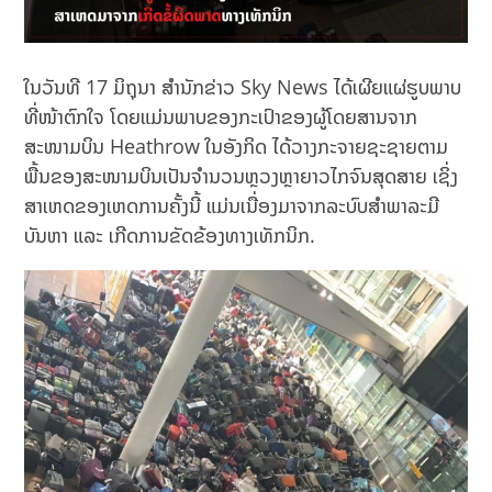
ໃນວັນທີ 17 ມິຖຸນາ ສຳນັກຂ່າວ Sky News ໄດ້ເຜີຍແຜ່ຮູບພາບ
ທີ່ໜ້າຕົກໃຈ ໂດຍແມ່ນພາບຂອງກະເປົາຂອງຜູ້ໂດຍສານຈາກ
ສະໜາມບິນ Heathrow ໃນອັງກິດ ໄດ້ວາງກະຈາຍຊະຊາຍຕາມ
ພື້ນຂອງສະໜາມບິນເປັນຈຳນວນຫຼວງຫຼາຍາວໄກຈົນສຸດສາຍ ເຊິ່ງ
ສາເຫດຂອງເຫດການຄັ້ງນີ້ ແມ່ນເນື່ອງມາຈາກລະບົບສຳພາລະມີ
ບັນຫາ ແລະ ເກີດການຂັດຂ້ອງທາງເທັກນິກ.