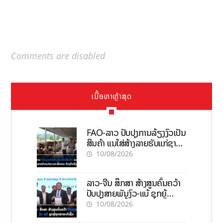
Comments are disabled
ເນື້ອຫາຫຼ້າສຸດ
FAO-ລາວ ປັບປຸງການລ້ຽງງົວເປັນ
ສິນຄ້າ ແນໃສ່ສ້າງລາຍຮັບແກ່ຊາວ
ກະສິກອນຢ່າງຍືນຍົງ
10/08/2026
ລາວ-ຈີນ ສຶກສາ ສ້າງສູນຄົ້ນຄວ້າ
ປັບປຸງສາຍພັນງົວ-ແບ້ ຊຸກຍູ້
ອຸດສາຫະກຳຊີ້ນ
10/08/2026