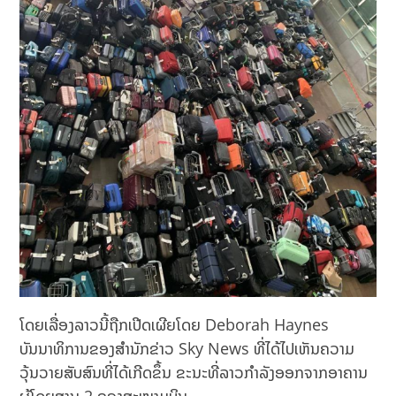
ໂດຍເລື່ອງລາວນີ້ຖືກເປີດເຜີຍໂດຍ Deborah Haynes
ບັນນາທິການຂອງສຳນັກຂ່າວ Sky News ທີ່ໄດ້ໄປເຫັນຄວາມ
ວຸ້ນວາຍສັບສົນທີ່ໄດ້ເກີດຂຶ້ນ ຂະນະທີ່ລາວກໍາລັງອອກຈາກອາຄານ
ຜູ້ໂດຍສານ 2 ຂອງສະໜາມບິນ.