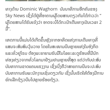
ທາງດ້ານ Dominic Waghorn ບັນນາທິການອີກຄົນຂອງ
Sky News ເຊິ່ງໄດ້ຢູ່ທີ່ອາຄານຜູ້ໂດຍສານດຽວກັນໄດ້ກ່າວວ່າ “
ຜູ້ໂດຍສານໄດ້ຮັບແຈ້ງວ່າ ອາດຈະບໍ່ໄດ້ກະເປົາເດີນທາງເປັນເວລາ 2
ມື້”.
ເຫດການນີ້ແມ່ນໄດ້ເກີດຂຶ້ນຫຼັງຈາກອາທິດແຫ່ງການເດີນທາງທີ່
ແສນຈະສັບສົນວຸ້ນວາຍ ໂດຍໃນສະໜາມບິນຫຼາຍແຫ່ງໃນອັງກິດ
ແລະທົ່ວຢູໂຣບ ຕ້ອງພະຍາຍາມຮັບມືໃນໄລຍະລະດູຮ້ອນທີ່ມີນັກ
ທ່ອງທ່ຽວຈາກທົ່ວໂລກມາຢ້ຽມຢາມຫຼາຍທີ່ສຸດ ແຕ່ວ່າກັບປະສົບ
ບັນຫາການຂາດແຄນແຮງງານ ເຊິ່ງເບິ່ງຄືວ່າສາຍການບິນຈະປະສົບ
ບັນຫາການຮັບພະນັກງານເຊັ່ນດຽວກັນ ເຊິ່ງນັ້ນເຮັດໃຫ້ຕ້ອງມີການ
ຍົກເລີກຖ້ຽວບິນໄປຫຼາຍຮ້ອຍຖ້ຽວ.