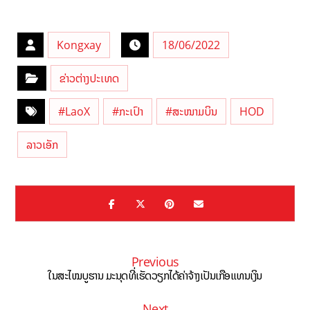
Kongxay
18/06/2022
ຂ່າວຕ່າງປະເທດ
#LaoX
#ກະເປົາ
#ສະໜາມບິນ
HOD
ລາວເອັກ
Previous
ໃນສະໄໝບູຮານ ມະນຸດທີ່ເຮັດວຽກໄດ້ຄ່າຈ້າງເປັນເກືອແທນເງິນ
Next