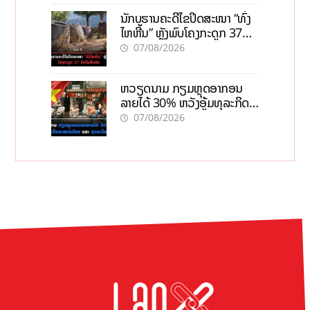
ນັກບູຮານຄະດີໄຂປິດສະໜາ “ທົ່ງ
ໄຫຫີນ” ຫຼັງພົບໂຄງກະດູກ 37
ຄົນໃນຫີນຍັກ
07/08/2026
ຫວຽດນາມ ກຽມຫຼຸດອາກອນ
ລາຍໄດ້ 30% ຫວັງອູ້ມທຸລະກິດ
ຂະໜາດນ້ອຍ ແລະ ຈຸນລະ
07/08/2026
ວິສາຫະກິດ