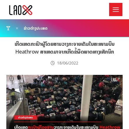
ຂ່າວຕ່າງປະເທດ
ເກີດເຫດກະເປົາຜູ້ໂດຍສານວາງກະຈາຍເຕັມໃນສະໜາມບິນ
Heathrow ສາເຫດມາຈາກເກີດຂໍ້ຜິດພາດທາງເທັກນິກ
18/06/2022