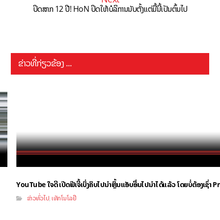
ປິດສາກ 12 ປີ! HoN ປິດໃຫ້ບໍລິການນັບຕັ້ງແຕ່ມື້ນີ້ເປັນຕົ້ນໄປ
ຂ່າວທີ່ກ່ຽວຂ້ອງ ...
YouTube ໃຈດີ ເປີດຟີເຈີ້ເບິ່ງຄິບໄປນຳຫຼິ້ນແອັບອື່ນໄປນຳໄດ້ແລ້ວ ໂດຍບໍ່ຕ້ອງເຊົ່
ຂ່າວທົ່ວໄປ
ເທັກໂນໂລຢີ
,