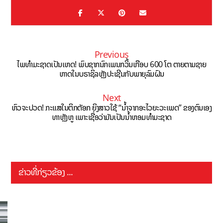
Previous
ໄພທໍາມະຊາດເປັນເຫດ! ພົບຊາກນົກເພນກວິ້ນເກືອບ 600 ໂຕ ຕາຍຕາມຊາຍ
ຫາດໃນບຣາຊິລຫຼັງປະເຊີນກັບພາຍຸລົມຝົນ
Next
ຫົວຈະປວດ! ກະແສໃນຕິກຕັອກ ຍິງສາວໃຊ້ “ນ້ຳຈາກອະໄວຍະວະເພດ” ຂອງຕົນເອງ
ທາຫຼັງຫູ ເພາະເຊື່ອວ່າມັນເປັນນ້ຳຫອມທຳມະຊາດ
ຂ່າວທີ່ກ່ຽວຂ້ອງ ...