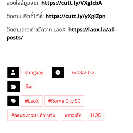
ຂອບໃຈຂໍ້ມູນຈາກ:
https://cutt.ly/VXgIcbA
ຕິດຕາມແຈັກກີ້ໄດ້ທີ່:
https://cutt.ly/yXgIZpn
ຕິດຕາມຂ່າວທັງໝົດຈາກ LaoX:
https://laox.la/all-
posts/
Kongxay
16/08/2022
ກິລາ
#LaoX
#Rome City SC
#ຄອນສະຫວັນ ແກ້ວໜູຈັນ
#ລາວເອັກ
HOD