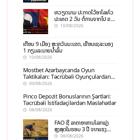
ຫວຽດນາມ ປະກາດໄວ້ອາໄລທົ່ວ
ປະເທດ 2 ວັນ ຕໍ່ການຈາກໄປ ຂອງ
ທ່ານ ໄຊສົມພອນ ພົມວິຫານ
10/08/2026
ເຕືອນ 9 ເມືອງ ສະຫວັນນະເຂດ, ເຂື່ອນເຊລະນອງ
1 ກຽມລະບາຍນ້ຳລົ້ນ
10/08/2026
Mostbet Azərbaycanda Oyun
Taktikaları: Təcrübəli Oyunçulardan
İpuçları
09/08/2026
Pinco Depozit Bonuslarının Şərtləri:
Təcrübəli İstifadəçilərdən Məsləhətlər
08/08/2026
FAO ຊີ້ ລາຄາອາຫານໂລກພຸ່ງ
ສູງສຸດໃນຮອບ 3 ປີ ຈາກແຮງ
ກົດດັນຂອງສົງຄາມ, El nino
08/08/2026