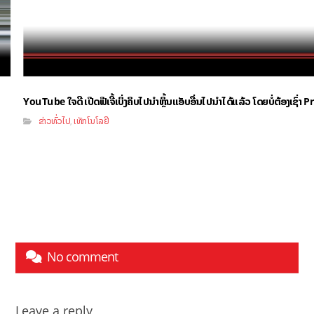
YouTube ໃຈດີ ເປີດຟີເຈີ້ເບິ່ງຄິບໄປນຳຫຼິ້ນແອັບອື່ນໄປນຳໄດ້ແລ້ວ ໂດຍບໍ່ຕ້ອງເຊົ່
ຂ່າວທົ່ວໄປ
ເທັກໂນໂລຢີ
,
No comment
Leave a reply