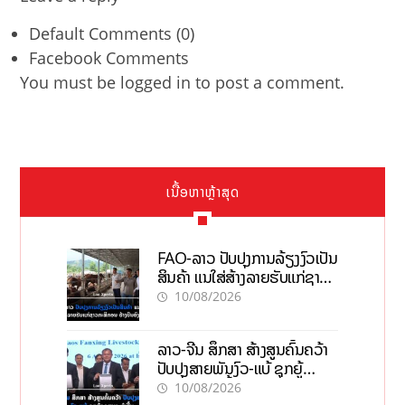
Default Comments (0)
Facebook Comments
You must be
logged in
to post a comment.
ເນື້ອຫາຫຼ້າສຸດ
FAO-ລາວ ປັບປຸງການລ້ຽງງົວເປັນ
ສິນຄ້າ ແນໃສ່ສ້າງລາຍຮັບແກ່ຊາວ
ກະສິກອນຢ່າງຍືນຍົງ
10/08/2026
ລາວ-ຈີນ ສຶກສາ ສ້າງສູນຄົ້ນຄວ້າ
ປັບປຸງສາຍພັນງົວ-ແບ້ ຊຸກຍູ້
ອຸດສາຫະກຳຊີ້ນ
10/08/2026