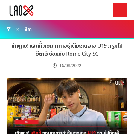
ກິລາ
ເກັ່ງຫຼາຍ! ແຈັກກີ້ ກອງກາງດາວຮຸ່ງທີມຊາດລາວ U19 ກຽມໄປ
ອິຕາລີ ຮ່ວມກັບ Rome City SC
16/08/2022