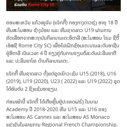
ຄອນສະຫວັນ ແກ້ວໜູຈັນ (ແຈັກກີ້) ກອງກາງດາວຮຸ່ງ ອາຍຸ 18 ປີ
ທີມສະໂມສອນ ຊ້າງນ້ອຍ ແລະ ທີມຊາດລາວ U19 ຜ່ານການ
ຄັດເລືອກຈາກສະຖາບັນກິລາບານເຕະອິຕາລີ (ສະໂມສອນ ໂຣມ ຊີຕີ້
ເອັສຊີ Rome City SC) ເພື່ອໄປເຝິກຊ້ອມເຕະບານລະດັບອາຊີບ
ຢູ່ອິຕາລີ ເປັນເວລາ 4 ປີ ຄຽງຄູ່ກັບການຮຽນຕໍ່ລະດັບປະລິນຍາຕີ
ແລະ ປະລິນຍາໂທ ດ້ານກິລາບານເຕະ.
ແຈັກກີ້ ທີມຊາດລາວ ຕັ້ງແຕ່ຊຸດເຍົາວະຊົນ U15 (2018), U16
(2019), U19 (2020), U23 ( 2022) ແລະ U19 (2022) ຊຸດ
ໄດ້ອັນດັບ 2 ຊິງແຊ້ມອາຊຽນ.
ກ່ອນໜ້ານີ້ ແຈັກກີ້ ໄດ້ເຄີຍຫຼິ້ນຢູ່ປະເທດຝຣັ່ງ ໃນນາມ
Academy ປີ 2018-2020 ທີມ U15 ແລະ U16 ຂອງ
ສະໂມສອນ AS Cannes ແລະ ສະໂມສອນ AS Monaco
ແຂ່ງຂັນໃນລາຍການ Regional French Championship.