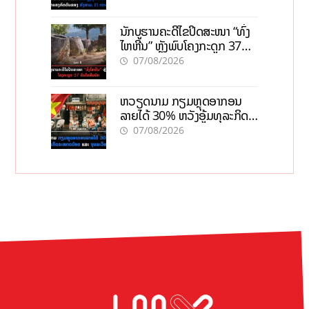
ນັກບູຮານຄະດີໄຂປິດສະໜາ “ທົ່ງ
ໄຫຫີນ” ຫຼັງພົບໂຄງກະດູກ 37
ຄົນໃນຫີນຍັກ
07/08/2026
ຫວຽດນາມ ກຽມຫຼຸດອາກອນ
ລາຍໄດ້ 30% ຫວັງອູ້ມທຸລະກິດ
ຂະໜາດນ້ອຍ ແລະ ຈຸນລະ
07/08/2026
ວິສາຫະກິດ