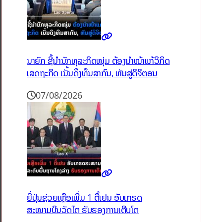
ນາຍົກ ຊີ້ນຳນັກທຸລະກິດໜຸ່ມ ຕ້ອງນຳໜ້າແກ້ວິກິດ
ເສດຖະກິດ ເນັ້ນດຶງທຶນສາກົນ, ຫັນສູ່ດິຈິຕອນ
07/08/2026
ຍີ່ປຸ່ນຊ່ວຍເຫຼືອເພີ່ມ 1 ຕື້ເຢນ ອັບເກຣດ
ສະໜາມບິນວັດໄຕ ຮັບຮອງການເຕີບໂຕ