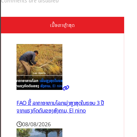
Comments are disabled
ເນື້ອຫາຫຼ້າສຸດ
FAO ຊີ້ ລາຄາອາຫານໂລກພຸ່ງສູງສຸດໃນຮອບ 3 ປີ
ຈາກແຮງກົດດັນຂອງສົງຄາມ, El nino
08/08/2026