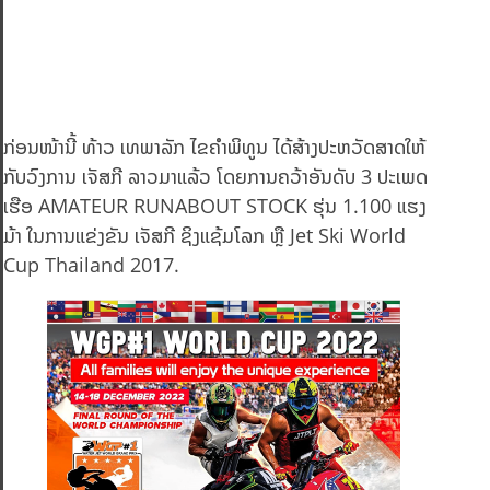
ກ່ອນໜ້ານີ້ ທ້າວ ເທພາລັກ ໄຂຄຳພິທູນ ໄດ້ສ້າງປະຫວັດສາດໃຫ້
ກັບວົງການ ເຈັສກີ ລາວມາແລ້ວ ໂດຍການຄວ້າອັນດັບ 3 ປະເພດ
ເຮືອ AMATEUR RUNABOUT STOCK ຮຸ່ນ 1.100 ແຮງ
ມ້າ ໃນການແຂ່ງຂັນ ເຈັສກີ ຊິງແຊ້ມໂລກ ຫຼື Jet Ski World
Cup Thailand 2017.