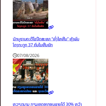
ນັກບູຮານຄະດີໄຂປິດສະໜາ “ທົ່ງໄຫຫີນ” ຫຼັງພົບ
ໂຄງກະດູກ 37 ຄົນໃນຫີນຍັກ
07/08/2026
ຫວຽດນາມ ກຽມຫຼຸດອາກອນລາຍໄດ້ 30% ຫວັງ