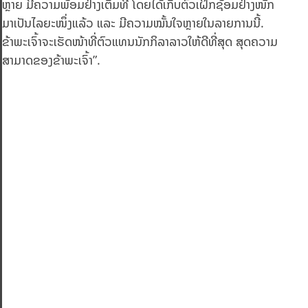
ຫຼາຍ ມີຄວາມພ້ອມຢ່າງເຕັມທີ່ ໂດຍໄດ້ເກັບຕົວເຝິກຊ້ອມຢ່າງໜັກ
ມາເປັນໄລຍະໜຶ່ງແລ້ວ ແລະ ມີຄວາມໝັ້ນໃຈຫຼາຍໃນລາຍການນີ້.
ຂ້າພະເຈົ້າຈະເຮັດໜ້າທີ່ຕົວແທນນັກກິລາລາວໃຫ້ດີທີ່ສຸດ ສຸດຄວາມ
ສາມາດຂອງຂ້າພະເຈົ້າ”.