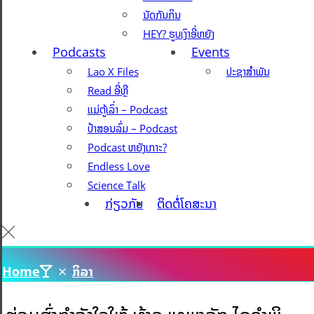
ນັດກັນກິນ
HEY? ຮູບເງົາອີ່ຫຍັງ
Podcasts
Events
Lao X Files
ປະຊາສຳພັນ
Read ອີ່ຫຼີ
ແມ່ຕູ້ເລົ່າ – Podcast
ປ້າສອນລົ່ມ – Podcast
Podcast ຫຍັງເກາະ?
Endless Love
Science Talk
ກ່ຽວກັບ
ຕິດຕໍ່ໂຄສະນາ
Home
ກິລາ