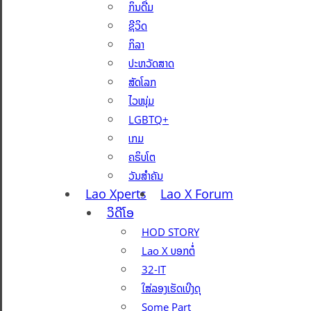
ກິນດື່ມ
ຊີວິດ
ກິລາ
ປະຫວັດສາດ
ສັດໂລກ
ໄວໜຸ່ມ
LGBTQ+
ເກມ
ຄຣິບໂຕ
ວັນສຳຄັນ
Lao Xperts
Lao X Forum
ວິດີໂອ
HOD STORY
Lao X ບອກຕໍ່
32-IT
ໃສ່ລອງເຮັດເບີງດຸ
Some Part