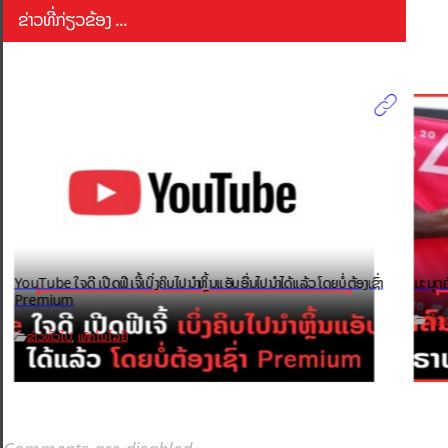
ຂ່າວທີ່ກ່ຽວຂ້ອງ ...
YouTube ໃຈດີ ເປີດຟີເຈີ້ເບິ່ງຄິບໄປນຳຫຼິ້ນແອັບອື່ນໄປນຳໄດ້ແລ້ວ ໂດຍບໍ່ຕ້ອງເຊົ່າ
ມະນຸດຄ
Premium
ຂ່າວ
ຂ່າວທົ່ວໄປ
ເທັກໂນໂລຢີ
,