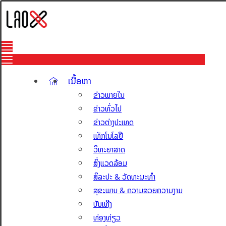
ເນື້ອຫາ
ຂ່າວພາຍໃນ
ຂ່າວທົ່ວໄປ
ຂ່າວຕ່າງປະເທດ
ເທັກໂນໂລຢີ
ວິທະຍາສາດ
ສິ່ງແວດລ້ອມ
ສິລະປະ & ວັດທະນະທຳ
ສຸຂະພາບ & ຄວາມສວຍຄວາມງາມ
ບັນເທີງ
ທ່ອງທ່ຽວ