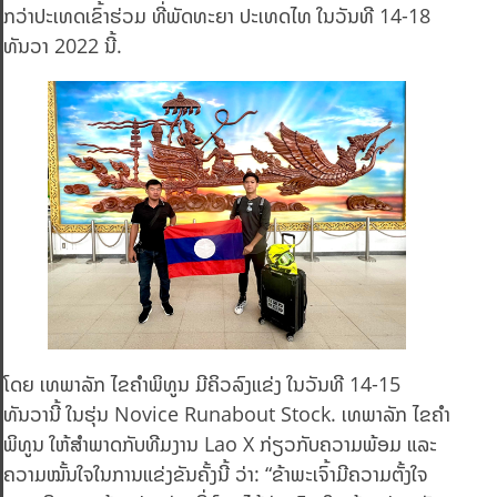
ກວ່າປະເທດເຂົ້າຮ່ວມ ທີ່ພັດທະຍາ ປະເທດໄທ ໃນວັນທີ 14-18
ທັນວາ 2022 ນີ້.
ໂດຍ ເທພາລັກ ໄຂຄຳພິທູນ ມີຄິວລົງແຂ່ງ ໃນວັນທີ 14-15
ທັນວານີ້ ໃນຮຸ່ນ Novice Runabout Stock. ເທພາລັກ ໄຂຄໍາ
ພິທູນ ໃຫ້ສໍາພາດກັບທີມງານ Lao X ກ່ຽວກັບຄວາມພ້ອມ ແລະ
ຄວາມໝັ້ນໃຈໃນການແຂ່ງຂັນຄັ້ງນີ້ ວ່າ: “ຂ້າພະເຈົ້າມີຄວາມຕັ້ງໃຈ