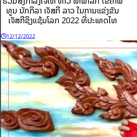
ຮ່ວມສົ່ງກຳລັງໃຈໃຫ້ ທ້າວ ເທພາລັກ ໄຂຄຳພິ
ທູນ ນັກກິລາ ເຈັສກີ ລາວ ໃນການແຂ່ງຂັນ
ເຈັສກີຊິງແຊ້ມໂລກ 2022 ທີ່ປະເທດໄທ
12/12/2022