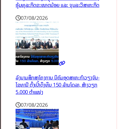
ອູ້ມທຸລະກິດຂະໜາດນ້ອຍ ແລະ ຈຸນລະວິສາຫະກິດ
07/08/2026
ລົງນາມສຶກສາໂຄງການ ນິຄົມອຸດສາຫະກຳວຽງຈັນ-
ໄຊທານີ ຕັ້ງເປົ້າດຶງທຶນ 150 ລ້ານໂດລາ, ສ້າງວຽກ
5.000 ຕຳແໜ່ງ
07/08/2026