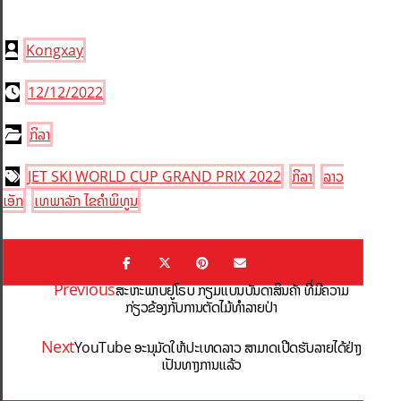
Kongxay
12/12/2022
ກິລາ
JET SKI WORLD CUP GRAND PRIX 2022
ກິລາ
ລາວ
ເອັກ
ເທພາລັກ ໄຂຄຳພິທູນ
Previous
ສະຫະພາບຢູໂຣບ ກຽມແບນບັນດາສິນຄ້າ ທີ່ມີຄວາມ
ກ່ຽວຂ້ອງກັບການຕັດໄມ້ທຳລາຍປ່າ
Next
YouTube ອະນຸມັດໃຫ້ປະເທດລາວ ສາມາດເປີດຮັບລາຍໄດ້ຢ່າງ
ເປັນທາງການແລ້ວ