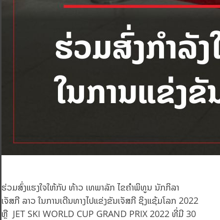
ຮ່ວມສົ່ງແຮງໃຈໃຫ້ກັບ ທ້າວ ເທພາລັກ ໄຂຄຳພິທູນ ນັກກິລາ
ເຈັສກີ ລາວ ໃນການເດີນທາງໄປແຂ່ງຂັນເຈັສກີ ຊິງແຊ້ມໂລກ 2022
ຫຼື JET SKI WORLD CUP GRAND PRIX 2022 ທີ່ມີ 30