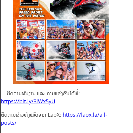
ຕິດຕາມຜົນງານ ແລະ ການແຂ່ງຂັນໄດ້ທີ່:
https://bit.ly/3iWx5yU
ຕິດຕາມຂ່າວທັງໝົດຈາກ LaoX:
https://laox.la/all-
posts/