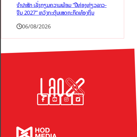
ຈຳປາສັກ ເລັ່ງກຽມຄວາມພ້ອມ “ປີທ່ອງທ່ຽວລາວ-
ຈີນ 2027” ຫວັງກະຕຸ້ນເສດຖະກິດທ້ອງຖິ່ນ
06/08/2026