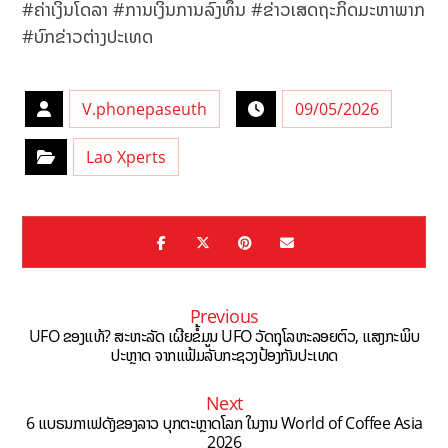
#ຄ່າເງິນໂດລາ #ການເງິນການລົງທຶນ #ຂ່າວເສດຖະກິດມະຫາພາກ
#ບົກຂ່າວຕ່າງປະເທດ
V.phonepaseuth
09/05/2026
Lao Xperts
Previous
UFO ຂອງແທ້? ສະຫະລັດ ເຜີຍຂໍ້ມູນ UFO ວັດຖຸໂລຫະລອຍຕົວ, ແສງກະພິບ
ປະຫຼາດ ຈາກແຟ້ມລັບກະຊວງປ້ອງກັນປະເທດ
Next
6 ແບຣນກາເຟດັງຂອງລາວ ບຸກຕະຫຼາດໂລກ ໃນງານ World of Coffee Asia
2026