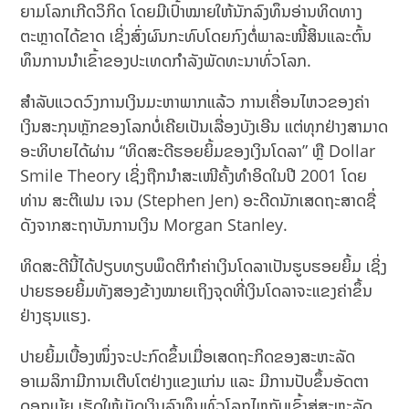
ຍາມໂລກເກີດວິກິດ ໂດຍມີເປົ້າໝາຍໃຫ້ນັກລົງທຶນອ່ານທິດທາງ
ຕະຫຼາດໄດ້ຂາດ ເຊິ່ງສົ່ງຜົນກະທົບໂດຍກົງຕໍ່ພາລະໜີ້ສິນແລະຕົ້ນ
ທຶນການນຳເຂົ້າຂອງປະເທດກຳລັງພັດທະນາທົ່ວໂລກ.
ສຳລັບແວດວົງການເງິນມະຫາພາກແລ້ວ ການເຄື່ອນໄຫວຂອງຄ່າ
ເງິນສະກຸນຫຼັກຂອງໂລກບໍ່ເຄີຍເປັນເລື່ອງບັງເອີນ ແຕ່ທຸກຢ່າງສາມາດ
ອະທິບາຍໄດ້ຜ່ານ “ທິດສະດີຮອຍຍິ້ມຂອງເງິນໂດລາ” ຫຼື Dollar
Smile Theory ເຊິ່ງຖືກນຳສະເໜີຄັ້ງທຳອິດໃນປີ 2001 ໂດຍ
ທ່ານ ສະຕີເຟນ ເຈນ (Stephen Jen) ອະດີດນັກເສດຖະສາດຊື່
ດັງຈາກສະຖາບັນການເງິນ Morgan Stanley.
ທິດສະດີນີ້ໄດ້ປຽບທຽບພຶດຕິກຳຄ່າເງິນໂດລາເປັນຮູບຮອຍຍິ້ມ ເຊິ່ງ
ປາຍຮອຍຍິ້ມທັງສອງຂ້າງໝາຍເຖິງຈຸດທີ່ເງິນໂດລາຈະແຂງຄ່າຂຶ້ນ
ຢ່າງຮຸນແຮງ.
ປາຍຍິ້ມເບື້ອງໜຶ່ງຈະປະກົດຂຶ້ນເມື່ອເສດຖະກິດຂອງສະຫະລັດ
ອາເມລິກາມີການເຕີບໂຕຢ່າງແຂງແກ່ນ ແລະ ມີການປັບຂຶ້ນອັດຕາ
ດອກເບ້ຍ ເຮັດໃຫ້ເມັດເງິນລົງທຶນທົ່ວໂລກໄຫຼກັບເຂົ້າສູ່ສະຫະລັດ.