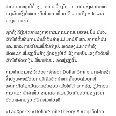
ປາກົດການເຫຼົ່ານີ້ບໍ່ພຽງແຕ່ເປັນເລື່ອງໄກຕົວ ແຕ່ມັນສົ່ງຜົນກະທົບ
ຢ່າງເລິກເຊິ່ງຕໍ່ເສດຖະກິດໃນພາກພື້ນອາຊີ ລວມເຖິງ ສປປ ລາວ
ຂອງພວກເຮົາ.
ທຸກຄັ້ງທີ່ເງິນໂດລາແຂງຄ່າຈາກສະຖານະການປາຍຮອຍຍິ້ມ ມັນຈະ
ເຮັດໃຫ້ຕົ້ນທຶນການນຳເຂົ້າສິນຄ້າອຸປະໂພກບໍລິໂພກ, ລາຄານ້ຳມັນ
ແລະ ພາລະການຊຳລະໜີ້ສິນຕ່າງປະເທດຂອງປະເທດກຳລັງ
ພັດທະນາເພີ່ມສູງຂຶ້ນຢ່າງຫຼີກລ່ຽງບໍ່ໄດ້ ເຊິ່ງກາຍເປັນແຮງກົດດັນທີ່
ເຮັດໃຫ້ອັດຕາເງິນເຟີ້ພາຍໃນປະເທດພຸ່ງສູງຂຶ້ນ.
ການທຳຄວາມເຂົ້າໃຈວັດທະຈັກຂອງ Dollar Smile ຢ່າງເລິກເຊິ່ງ
ຈຶ່ງປຽບສະເໝືອນການມີເຂັມທິດນຳທາງຊັ້ນຍອດໃນຍຸກທີ່
ເສດຖະກິດໂລກມີຄວາມຜັນຜວນ ເພື່ອໃຫ້ທັງພາກລັດ, ຜູ້ປະກອບ
ການ ແລະ ນັກລົງທຶນ ສາມາດວາງແຜນປ້ອງກັນຄວາມສ່ຽງຈາກ
ອັດຕາແລກປ່ຽນໄດ້ຢ່າງທັນທ່ວງທີ.
#LaoXperts #DollarSmileTheory #ເສດຖະກິດໂລກ