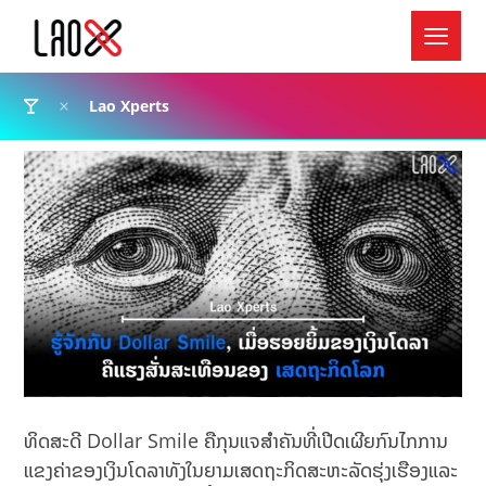
Lao Xperts
ທິດສະດີ Dollar Smile ຄືກຸນແຈສຳຄັນທີ່ເປີດເຜີຍກົນໄກການ
ແຂງຄ່າຂອງເງິນໂດລາທັງໃນຍາມເສດຖະກິດສະຫະລັດຮຸ່ງເຮືອງແລະ