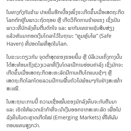
ໃນທາງກົງກັນຂ້າມ ປາຍຍິ້ມອີກເບື້ອງໜຶ່ງຈະເກີດຂຶ້ນເມື່ອເສດຖະກິດ
ໂລກຕົກຢູ່ໃນພາວະຖົດຖອຍ ຫຼື ເກີດວິກິດການຮ້າຍແຮງ ເຊິ່ງເປັນ
ພາວະທີ່ນັກລົງທຶນຕື່ນຕົກໃຈ ແລະ ພາກັນເທຂາຍຊັບສິນສ່ຽງ
ແລ້ວຫັນມາກອດເງິນໂດລາໄວ້ໃນຖານະ “ຫຼຸມຫຼົບໄພ” (Safe
Haven) ທີ່ປອດໄພທີ່ສຸດໃນໂລກ.
ໃນຂະນະດຽວກັນ ຈຸດຕ່ຳສຸດຂອງຮອຍຍິ້ມ ຫຼື ບໍລິເວນເຄິ່ງກາງນັ້ນ
ໄດ້ສະທ້ອນເຖິງຊ່ວງເວລາທີ່ເງິນໂດລາມີການອ່ອນຄ່າລົງ ເຊິ່ງມັກຈະ
ເກີດຂຶ້ນເມື່ອເສດຖະກິດສະຫະລັດມີການເຕີບໂຕແບບຊ້າໆ ຫຼື
ເສດຖະກິດໂລກໂດຍລວມມີການຟື້ນຕົວໄປພ້ອມໆກັນຢ່າງສະໝ່ຳາ
ສະເໝີ.
ໃນສະຖານະການນີ້ ຄວາມເຊື່ອໝັ້ນຂອງນັກລົງທຶນຈະກັບຄືນມາ
ແລະ ເຮັດໃຫ້ພວກເຂົາກ້າທີ່ຈະນຳເງິນອອກຈາກສະຫະລັດ ເພື່ອໄປ
ລົງທຶນໃນຕະຫຼາດເກີດໃໝ່ (Emerging Markets) ທີ່ໃຫ້ຜົນ
ຕອບແທນສູງກວ່າ.