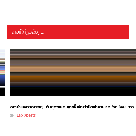
ຂ່າວທີ່ກ່ຽວຂ້ອງ ...
ດຣາມ່າແລກຍອດຂາຍ, ກົນຍຸດການຕະຫຼາດສີເທົາ ຢາພິດທຳລາຍທຸລະກິດ ໄລຍະຍາວ
Lao Xperts