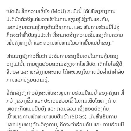
“ບົດບັນທຶກຄວາມເຂົ້າໃຈ (MoU) ສະບັບນີ້ ໄດ້ໃຫ້ໂຄງຮ່າງການ
ປະຕິບັດຕົວຈິງແກ່ພວກເຮົາໃນການຮຽນຮູ້ເຊິ່ງກັນແລະກັນ,
ແລກປ່ຽນຄວາມຮູ້ທາງດ້ານວິຊາການ, ແລະ ຫັນການຮ່ວມມືໄປສູ່
ກິດຈະກຳທີ່ເປັນຮູບປະທຳ ທີ່ສາມາດສ້າງຄວາມເຂັ້ມແຂງດ້ານຄວາມ
ໝັ້ນຄົງທາງນ້ຳ ແລະ ຄວາມທົນທານໃນພາກພື້ນແມ່ນ້ຳຂອງ.”
ທ່ານນາງຍັງກ່າວຕື່ມວ່າ ປະສົບການຂອງອິນເດຍໃນການຄຸ້ມຄອງ
ອ່າງແມ່ນ້ຳ, ການຫຼຸດຜ່ອນຄວາມສ່ຽງຈາກໄພພິບັດ, ເຕັກໂນໂລຊີດິ
ຈິຕອລ ແລະ ພະລັງງານສະອາດ ໄດ້ສະໜອງໂອກາດອັນລ້ຳຄ່າສຳລັບ
ການແລກປ່ຽນຄວາມຮູ້.
ຂໍ້ຕົກລົງດັ່ງກ່າວຍັງສະໜັບສະໜູນການຮ່ວມມືແມ່ນ້ຳຂອງ-ຄົງຄາ ທີ່
ກວ້າງຂວາງຂຶ້ນ ແລະ ປະກອບສ່ວນເຂົ້າໃນການເຕີບໂຕທາງດ້ານ
ເສດຖະກິດແບບຍືນຍົງ ແລະ ກວມລວມ ເຊິ່ງສອດຄ່ອງກັບ
ເປົ້າໝາຍການພັດທະນາແບບຍືນຍົງ (SDGs). ມັນສົ່ງເສີມການ
ແລກປ່ຽນທາງດ້ານວິຊາການ, ກິດຈະກຳຮ່ວມກັນ ແລະ ການຮ່ວມມື