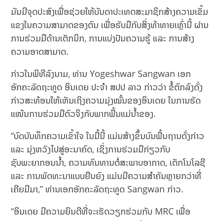
ມັນມີຈຸດປະສົງເພື່ອຊ່ວຍໃຫ້ບັນດາປະເທດສະມາຊິກສ້າງຄວາມເຂັ້ມ
ແຂງໃນຄວາມສາມາດຂອງຕົນ ເພື່ອຮັບມືກັບສິ່ງທ້າທາຍເຫຼົ່ານີ້ ຜ່ານ
ການຮ່ວມມືດ້ານເຕັກນິກ, ການແບ່ງປັນຄວາມຮູ້ ແລະ ການສ້າງ
ຄວາມອາດສາມາດ.
ກ່າວໃນພິທີລົງນາມ, ທ່ານ Yogeshwar Sangwan ເອກ
ອັກຄະລັດຖະທູດ ອິນເດຍ ປະຈຳ ສປປ ລາວ ກ່າວວ່າ ຂໍ້ຕົກລົງດັ່ງ
ກ່າວສະທ້ອນໃຫ້ເຫັນເຖິງຄວາມມຸ່ງໝັ້ນຂອງອິນເດຍ ໃນການຮັດ
ແໜ້ນການຮ່ວມມືຕົວຈິງກັບພາກພື້ນແມ່ນ້ຳຂອງ.
“ບົດບັນທຶກຄວາມເຂົ້າໃຈ ໃນມື້ນີ້ ແມ່ນສ້າງຂຶ້ນບົນພື້ນຖານດັ່ງກ່າວ
ແລະ ມຸ່ງຫວັງໄປສູ່ອະນາຄົດ, ເຊິ່ງການຮ່ວມມືກ່ຽວກັບ
ຊັບພະຍາກອນນ້ຳ, ຄວາມທົນທານຕໍ່ສະພາບອາກາດ, ເຕັກໂນໂລຊີ
ແລະ ການພັດທະນາແບບຍືນຍົງ ແມ່ນມີຄວາມສຳຄັນຫຼາຍກວ່າທີ່
ເຄີຍມີມາ,” ທ່ານເອກອັກຄະລັດຖະທູດ Sangwan ກ່າວ.
“ອິນເດຍ ມີຄວາມຍິນດີທີ່ຈະເຮັດວຽກຮ່ວມກັບ MRC ເພື່ອ