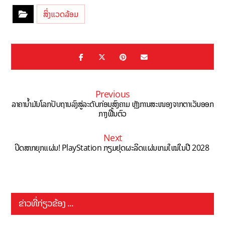
ສິ່ງແວດລ້ອມ
Previous
ລາຄານ້ຳມັນໂລກປັບຖານລົງສູ່ລະດັບກ່ອນສົງຄາມ ຫຼັງການສະໜອງຈາກຕາເວັນອອກ
ກາງຟື້ນຕົວ
Next
ປິດສາກຍຸກແຜ່ນ! PlayStation ກຽມຢຸດຜະລິດແຜ່ນເກມໃໝ່ໃນປີ 2028
ຂ່າວທີ່ກ່ຽວຂ້ອງ ...