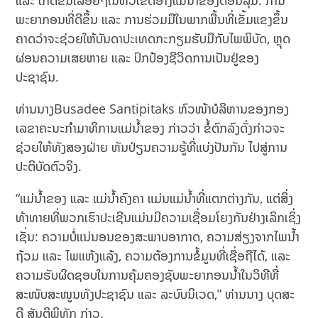
ແລະ ເກີດຂຶ້ນເລື້ອຍໆໃນທົ່ວເຂດອ່າງແມ່ນ້ຳຂອງຕອນລຸ່ມ. ການ
ພະຍາກອນທີ່ດີຂຶ້ນ ແລະ ການຮ່ວມມືໃນພາກພື້ນທີ່ເຂັ້ມແຂງຂຶ້ນ
ຄາດວ່າຈະຊ່ວຍໃຫ້ບັນດາປະເທດກະກຽມຮັບມືກັບໄພພິບັດ, ຫຼຸດ
ຜ່ອນຄວາມເສຍຫາຍ ແລະ ປົກປ້ອງຊີວິດການເປັນຢູ່ຂອງ
ປະຊາຊົນ.
ທ່ານນາງBusadee Santipitaks ຫົວໜ້າບໍລິຫານຂອງກອງ
ເລຂາຄະນະກຳມາທິການແມ່ນ້ຳຂອງ ກ່າວວ່າ ຂໍ້ຕົກລົງດັ່ງກ່າວຈະ
ຊ່ວຍໃຫ້ທັງສອງຝ່າຍ ຫັນປ່ຽນຄວາມຮູ້ທີ່ແບ່ງປັນກັນ ໄປສູ່ການ
ປະຕິບັດຕົວຈິງ.
“ແມ່ນ້ຳຂອງ ແລະ ແມ່ນ້ຳຄົງຄາ ແມ່ນແມ່ນ້ຳທີ່ແຕກຕ່າງກັນ, ແຕ່ສິ່ງ
ທ້າທາຍທີ່ພວກເຮົາປະເຊີນແມ່ນມີຄວາມເຊື່ອມໂຍງກັນຢ່າງເລິກເຊິ່ງ
ເຊັ່ນ: ຄວາມບໍ່ແນ່ນອນຂອງສະພາບອາກາດ, ຄວາມສ່ຽງຈາກໄພນ້ຳ
ຖ້ວມ ແລະ ໄພແຫ້ງແລ້ງ, ຄວາມຕ້ອງການຂໍ້ມູນທີ່ເຊື່ອຖືໄດ້, ແລະ
ຄວາມຮັບຜິດຊອບໃນການຄຸ້ມຄອງຊັບພະຍາກອນນ້ຳໃນວິທີທີ່
ສະໜັບສະໜູນທັງປະຊາຊົນ ແລະ ລະບົບນິເວດ,” ທ່ານນາງ ບຸດສະ
ດີ ສັນຕິພິທັກ ກ່າວ.