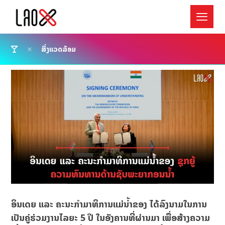
ສິ່ງແວດລ້ອມ
ອິນເດຍ ແລະ ຄະນະກຳມາທິການແມ່ນ້ຳຂອງ ໄດ້ລົງນາມໃນການ
ເປັນຄູ່ຮ່ວມງານໄລຍະ 5 ປີ ໃນອັງຄານທີ່ຜ່ານມາ ເພື່ອສ້າງຄວາມ