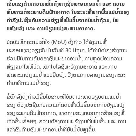
ເຂັ້ມແຂງດ້ານຄວາມໝັ້ນຄົງທາງຊັບພະຍາກອນນ້ຳ ແລະ ຄວາມ
ທົນທານຕໍ່ສະພາບດິນຟ້າອາກາດ ໃນຂະນະທີ່ພາກພື້ນແມ່ນ້ຳຂອງ
ກຳລັງປະເຊີນກັບຄວາມສ່ຽງທີ່ເພີ່ມຂຶ້ນຈາກໄພນ້ຳຖ້ວມ, ໄພ
ແຫ້ງແລ້ງ ແລະ ການປ່ຽນແປງສະພາບອາກາດ.
ບົດບັນທຶກຄວາມເຂົ້າໃຈ (MoU) ດັ່ງກ່າວ ໄດ້ລົງນາມທີ່
ນະຄອນຫຼວງວຽງຈັນ ໃນວັນທີ 30 ມິຖຸນາ, ໄດ້ກຳນົດໂຄງຮ່າງການ
ຮ່ວມມືໃນການຄຸ້ມຄອງຊັບພະຍາກອນນ້ຳ, ການຫຼຸດຜ່ອນຄວາມ
ສ່ຽງຈາກໄພພິບັດ, ເຕັກໂນໂລຊີພະລັງງານສະອາດ ແລະ ການ
ພັດທະນາອ່າງແມ່ນ້ຳແບບຍືນຍົງ, ອີງຕາມການລາຍງານຂອງຄະນະ
ກຳມາທິການແມ່ນ້ຳຂອງ.
ຂໍ້ຕົກລົງດັ່ງກ່າວມີຂຶ້ນໃນຂະນະທີ່ບັນດາປະເທດລຽບຕາມແມ່ນ້ຳ
ຂອງ ຕ້ອງປະເຊີນກັບຄວາມກົດດັນທີ່ເພີ່ມຂຶ້ນຈາກການປ່ຽນແປງ
ຂອງສະພາບດິນຟ້າອາກາດ, ເຫດການສະພາບອາກາດຮ້າຍແຮງທີ່
ເກີດຂຶ້ນເລື້ອຍໆ, ຄວາມຕ້ອງການພະລັງງານທີ່ເພີ່ມຂຶ້ນ ແລະ ການ
ແຂ່ງຂັນດ້ານຊັບພະຍາກອນນ້ຳທີ່ນັບມື້ນັບສູງຂຶ້ນ.