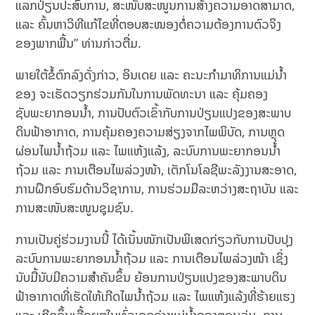
ແລກປ່ຽນປະສົບການ, ສະໜັບສະໜູນການສ້າງຄວາມອາດສາມາດ,
ແລະ ຄົ້ນຫາວິທີແກ້ໄຂທີ່ຕອບສະໜອງຕໍ່ຄວາມຕ້ອງການຕົວຈິງ
ຂອງພາກພື້ນ” ທ່ານກ່າວຕື່ມ.
ພາຍໃຕ້ຂໍ້ຕົກລົງດັ່ງກ່າວ, ອິນເດຍ ແລະ ຄະນະກຳມາທິການແມ່ນ້ຳ
ຂອງ ຈະເຮັດວຽກຮ່ວມກັນໃນການພັດທະນາ ແລະ ຄຸ້ມຄອງ
ຊັບພະຍາກອນນ້ຳ, ການປັບຕົວເຂົ້າກັບການປ່ຽນແປງຂອງສະພາບ
ດິນຟ້າອາກາດ, ການຄຸ້ມຄອງຄວາມສ່ຽງຈາກໄພພິບັດ, ການຫຼຸດ
ຜ່ອນໄພນ້ຳຖ້ວມ ແລະ ໄພແຫ້ງແລ້ງ, ລະບົບການພະຍາກອນນ້ຳ
ຖ້ວມ ແລະ ການເຕືອນໄພລ່ວງໜ້າ, ເຕັກໂນໂລຊີພະລັງງານສະອາດ,
ການຝຶກອົບຮົມດ້ານວິຊາການ, ການຮ່ວມມືລະຫວ່າງສະຖາບັນ ແລະ
ການສະໜັບສະໜູນຊຸມຊົນ.
ການເປັນຄູ່ຮ່ວມງານນີ້ ໄດ້ເນັ້ນໜັກເປັນພິເສດກ່ຽວກັບການປັບປຸງ
ລະບົບການພະຍາກອນນ້ຳຖ້ວມ ແລະ ການເຕືອນໄພລ່ວງໜ້າ ເຊິ່ງ
ນັບມື້ນັບມີຄວາມສຳຄັນຂຶ້ນ ຍ້ອນການປ່ຽນແປງຂອງສະພາບດິນ
ຟ້າອາກາດທີ່ເຮັດໃຫ້ເກີດໄພນ້ຳຖ້ວມ ແລະ ໄພແຫ້ງແລ້ງທີ່ຮ້າຍແຮງ