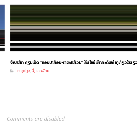
ຈຳປາສັກ ກຽມເປີດ “ຄອນປາສ້ອຍ-ຕາດຜາສ້ວມ” ຄືນໃໝ່ ຍົກລະດັບທ່ອງທ່ຽວສີຂຽ
ທ່ອງທ່ຽວ
ສິ່ງແວດລ້ອມ
,
Comments are disabled