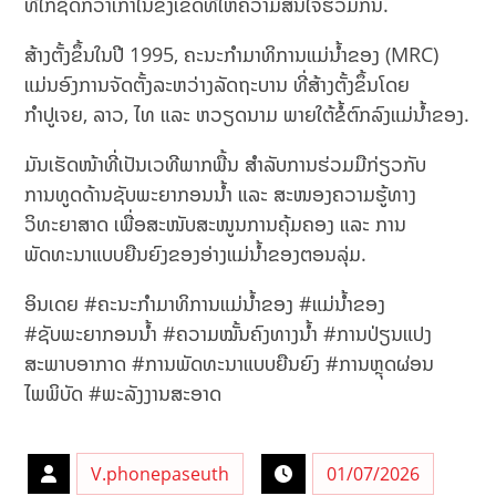
ທີ່ໃກ້ຊິດກວ່າເກົ່າໃນຂົງເຂດທີ່ໃຫ້ຄວາມສົນໃຈຮ່ວມກັນ.
ສ້າງຕັ້ງຂຶ້ນໃນປີ 1995, ຄະນະກຳມາທິການແມ່ນ້ຳຂອງ (MRC)
ແມ່ນອົງການຈັດຕັ້ງລະຫວ່າງລັດຖະບານ ທີ່ສ້າງຕັ້ງຂຶ້ນໂດຍ
ກຳປູເຈຍ, ລາວ, ໄທ ແລະ ຫວຽດນາມ ພາຍໃຕ້ຂໍ້ຕົກລົງແມ່ນ້ຳຂອງ.
ມັນເຮັດໜ້າທີ່ເປັນເວທີພາກພື້ນ ສຳລັບການຮ່ວມມືກ່ຽວກັບ
ການທູດດ້ານຊັບພະຍາກອນນ້ຳ ແລະ ສະໜອງຄວາມຮູ້ທາງ
ວິທະຍາສາດ ເພື່ອສະໜັບສະໜູນການຄຸ້ມຄອງ ແລະ ການ
ພັດທະນາແບບຍືນຍົງຂອງອ່າງແມ່ນ້ຳຂອງຕອນລຸ່ມ.
ອິນເດຍ #ຄະນະກຳມາທິການແມ່ນ້ຳຂອງ #ແມ່ນ້ຳຂອງ
#ຊັບພະຍາກອນນ້ຳ #ຄວາມໝັ້ນຄົງທາງນ້ຳ #ການປ່ຽນແປງ
ສະພາບອາກາດ #ການພັດທະນາແບບຍືນຍົງ #ການຫຼຸດຜ່ອນ
ໄພພິບັດ #ພະລັງງານສະອາດ
V.phonepaseuth
01/07/2026