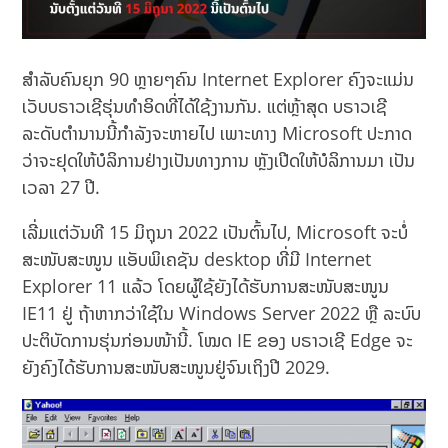
ສຳລັບຄົນຍຸກ 90 ຫຼາຍໆຄົນ Internet Explorer ຄົງຈະແມ່ນ
ເວັບບຣາວເຊີຮຸ່ນທຳອິດທີ່ໄດ້ໃຊ້ງານກັນ. ແຕ່ຫຼ້າສຸດ ບຣາວເຊີ
ລະດັບຕຳນານນີ້ກຳລັງຈະຫາຍໄປ ເພາະທາງ Microsoft ປະກາດ
ວ່າຈະຢຸດໃຫ້ບໍລິການຢ່າງເປັນທາງການ ຫຼັງເປີດໃຫ້ບໍລິການມາ ເປັນ
ເວລາ 27 ປີ.
ເລີ່ມແຕ່ວັນທີ 15 ມິຖຸນາ 2022 ເປັນຕົ້ນໄປ, Microsoft ຈະບໍ່
ສະໜັບສະໜູນ ແອັບພິເຄຊັນ desktop ທີ່ມີ Internet
Explorer 11 ແລ້ວ ໂດຍຜູ້ໃຊ້ຍັງໄດ້ຮັບການສະໜັບສະໜູນ
IE11 ຢູ່ ຖ້າຫາກວ່າໃຊ້ໃນ Windows Server 2022 ຫຼື ລະບົບ
ປະຕິບັດການຮຸ່ນກ່ອນໜ້ານີ້. ໂໝດ IE ຂອງ ບຣາວເຊີ Edge ຈະ
ຍັງຄົງໄດ້ຮັບການສະໜັບສະໜູນຢູ່ຈົນເຖິງປີ 2029.