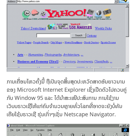
ການເຄື່ອນໄຫວຄັ້ງນີ້ ຖືເປັນຈຸດສິ້ນສຸດປະຫວັດສາດອັນຍາວນານ
ຂອງ Microsoft Internet Explorer ເຊິ່ງເປີດຕົວໄປຄວບຄູ່
ກັບ Window 95 ແລະ ໄດ້ນຳສະເໜີປະສົບການ ການໃຊ້ງານ
ເວັບບຣາວເຊີໃຫ້ແກ່ຄົນຈຳນວນຫຼາຍທົ່ວໂລກທີ່ອາດຈະຍັງບໍ່ທັນ
ເຄີຍໃຊ້ບຣາວເຊີ ຮຸ່ນເກົ່າໆເຊັ່ນ Netscape Navigator.