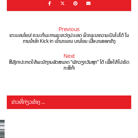
Previous
ເຕະແທນໂຍນ! ຄະນະກຳມະການລະຫວ່າງປະເທດ ພິຈາລະນາຄວາມເປັນໄປໄດ້ ໃນ
ການນຳເອົາ Kick in ເຂົ້າມາແທນ ບານໂຍນ ເມື່ອບານອອກຂ້າງ
Next
ສີລັງກາປະກາດໃຫ້ພະນັກງານລັດສາມາດ “ພັກວຽກວັນສຸກ” ໄດ້ ເພື່ອໃຫ້ໄປເຮັດ
ກະສິກໍາ
ຂ່າວທີ່ກ່ຽວຂ້ອງ ...