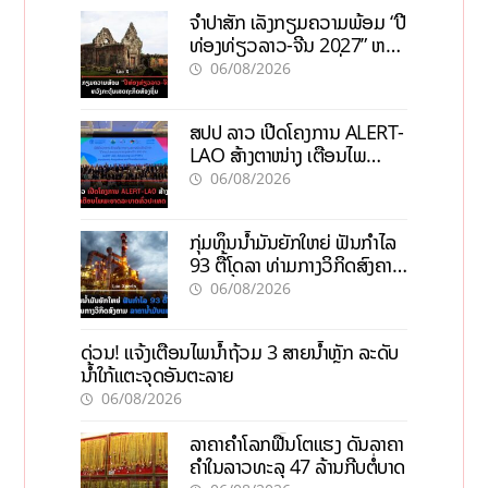
ຈຳປາສັກ ເລັ່ງກຽມຄວາມພ້ອມ “ປີ
ທ່ອງທ່ຽວລາວ-ຈີນ 2027” ຫວັງ
ກະຕຸ້ນເສດຖະກິດທ້ອງຖິ່ນ
06/08/2026
ສປປ ລາວ ເປີດໂຄງການ ALERT-
LAO ສ້າງຕາໜ່າງ ເຕືອນໄພ
ພະຍາດລະບາດທົ່ວປະເທດ
06/08/2026
ກຸ່ມທຶນນ້ຳມັນຍັກໃຫຍ່ ຟັນກຳໄລ
93 ຕື້ໂດລາ ທ່າມກາງວິກິດສົງຄາມ
ລາຄານໍ້າມັນແພງ
06/08/2026
ດ່ວນ! ແຈ້ງເຕືອນໄພນໍ້າຖ້ວມ 3 ສາຍນໍ້າຫຼັກ ລະດັບ
ນໍ້າໃກ້ແຕະຈຸດອັນຕະລາຍ
06/08/2026
ລາຄາຄຳໂລກຟື້ນໂຕແຮງ ດັນລາຄາ
ຄຳໃນລາວທະລຸ 47 ລ້ານກີບຕໍ່ບາດ