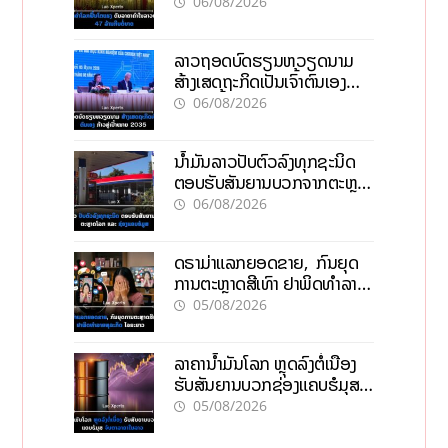
06/08/2026
ລາວຖອດບົດຮຽນຫວຽດນາມ
ສ້າງເສດຖະກິດເປັນເຈົ້າຕົນເອງ
ກ້າວສູ່ເປົ້າໝາຍ 2035
06/08/2026
ນໍ້າມັນລາວປັບຕົວລົງທຸກຊະນິດ
ຕອບຮັບສັນຍານບວກຈາກຕະຫຼາດ
ໂລກ ແລະ ຊ່ອງແຄບຮໍມູສ
06/08/2026
ດຣາມ່າແລກຍອດຂາຍ, ກົນຍຸດ
ການຕະຫຼາດສີເທົາ ຢາພິດທຳລາຍ
ທຸລະກິດ ໄລຍະຍາວ
05/08/2026
ລາຄານ້ຳມັນໂລກ ຫຼຸດລົງຕໍ່ເນື່ອງ
ຮັບສັນຍານບວກຊ່ອງແຄບຮໍມຸສ
ຈັບຕາລາຄາໃນລາວ
05/08/2026