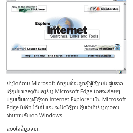
ຢ່າງໃດກໍຕາມ Microsoft ກໍກຽມທີ່ຈະຊຸກຍູ້ຜູ້ໃຊ້ງານໄປສູ່ບຣາວ
ເຊີຮຸ່ນໃໝ່ຂອງຕົນເອງຢ່າງ Microsoft Edge ໂດຍຈະຄ່ອຍໆ
ປ່ຽນເສັ້ນທາງຜູ້ໃຊ້ຈາກ Internet Explorer ເປັນ Microsoft
Edge ໃນອີກບໍ່ດົນນີ້ ແລະ ຈະປິດໃຊ້ງານເຊີບເວີເກົ່າຢ່າງຖາວອນ
ຜ່ານການອັບເດດ Windows.
ຂອບໃຈຂໍ້ມູນຈາກ: