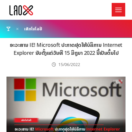
ເທັກໂນໂລຢີ
ອະວະສານ IE! Microsoft ປະກາດຢຸດໃຫ້ບໍລິການ Internet
Explorer ນັບຕັ້ງແຕ່ວັນທີ 15 ມິຖຸນາ 2022 ນີ້ເປັນຕົ້ນໄປ
15/06/2022