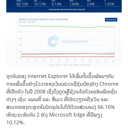
ຈຸດຈົບຂອງ Internet Explorer ໄດ້ເລີ່ມຕົ້ນຂຶ້ນພ້ອມໆກັບ
ການເພີ່ມຂຶ້ນຢ່າງໄວວາຂອງເວັບບຣາວເຊີຮຸ່ນນ້ອງຢ່າງ Chrome
ທີ່ເປີດຕົວ ໃນປີ 2008 ເຊິ່ງດຶງດູດຜູ້ໃຊ້ງານໄປດ້ວຍແອັບພິເຄຊັ່ນ
ຕ່າງໆ ເຊັ່ນ: ແຜນທີ່ ແລະ ອີເມວ ທີ່ເຮັດວຽກເທິງເວັບ ແລະ
ສາມາດຄອງຕະຫຼາດໃນປັດຈຸບັນໄປໄດ້ດ້ວຍສ່ວນແບ່ງ 66.16%
ເອົາຊະນະອັນດັບ 2 ຢ່າງ Microsoft Edge ທີ່ມີພຽງ
10.12%.