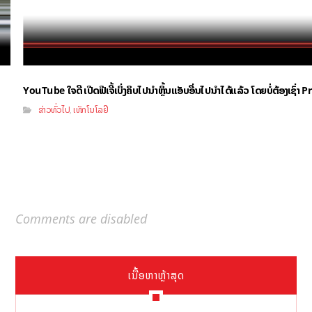
YouTube ໃຈດີ ເປີດຟີເຈີ້ເບິ່ງຄິບໄປນຳຫຼິ້ນແອັບອື່ນໄປນຳໄດ້ແລ້ວ ໂດຍບໍ່ຕ້ອງເຊົ່
ຂ່າວທົ່ວໄປ
ເທັກໂນໂລຢີ
,
Comments are disabled
ເນື້ອຫາຫຼ້າສຸດ