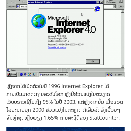
ຫຼັງຈາກໄດ້ເປີດຕົວໃນປີ 1996 Internet Explorer ໄດ້
ກາຍເປັນມາດຕະຖານລະດັບໂລກ ຫຼັງມີສ່ວນແບ່ງໃນຕະຫຼາດ
ເວັບບຣາວເຊີໄປເຖິງ 95% ໃນປີ 2003. ແຕ່ຫຼັງຈາກນັ້ນ ເມື່ອຮອດ
ໄລຍະປາຍຍຸກ 2000 ສ່ວນແບ່ງໃນຕະຫຼາດ ກໍເລີ່ມລົດລົງເລື້ອຍໆ
ຈົນຫຼ້າສຸດເຫຼືອພຽງ 1.65% ຕາມສະຖິຕິຂອງ StatCounter.