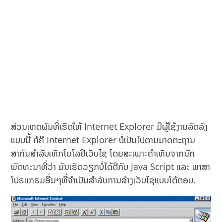
ສ່ວນເຫດຜົນທີ່ເຮັດໃຫ້ Internet Explorer ມີຜູ້ໃຊ້ງານລົດລົງ
ແບບນີ້ ກໍຄື Internet Explorer ບໍ່ເປັນໄປຕາມມາດຕະຖານ
ສາກົນສຳລັບເທັກໂນໂລຢີເວັບໄຊ ໂດຍສະເພາະຄຳເຫັນຈາກນັກ
ພັດທະນາທີ່ວ່າ ມັນເຮັດວຽກບໍ່ໄດ້ດີກັບ Java Script ແລະ ພາສາ
ໂປຣແກຣມອື່ນໆທີ່ຈຳເປັນສຳລັບການສ້າງເວັບໄຊແບບໂຕ້ຕອບ.