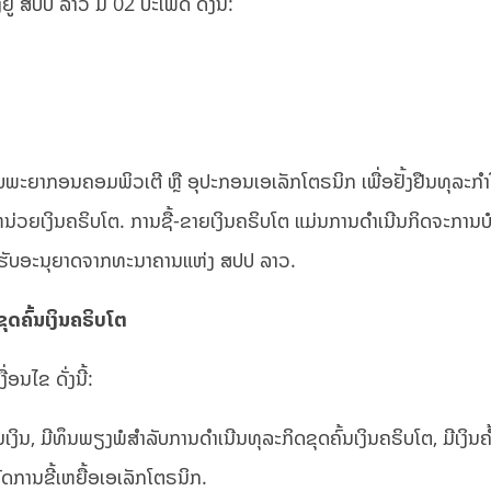
ູ່ ສປປ ລາວ ມີ 02 ປະເພດ ດັ່ງນີ້:
ຊັບພະຍາກອນຄອມພິວເຕີ ຫຼື ອຸປະກອນເອເລັກໂຕຣນິກ ເພື່ອຢັ້ງຢືນທຸລະກໍາ
ວຍເງິນຄຣິບໂຕ. ການຊື້-ຂາຍເງິນຄຣິບໂຕ ແມ່ນການດໍາເນີນກິດຈະການບໍລ
່ໄດ້ຮັບອະນຸຍາດຈາກທະນາຄານແຫ່ງ ສປປ ລາວ.
ຸດຄົ້ນເງິນຄຣິບໂຕ
ອນໄຂ ດັ່ງນີ້:
ິນ, ມີທຶນພຽງພໍສໍາລັບການດໍາເນີນທຸລະກິດຂຸດຄົ້ນເງິນຄຣິບໂຕ, ມີເງິນຄ້
ັດການຂີ້ເຫຍື້ອເອເລັກໂຕຣນິກ.