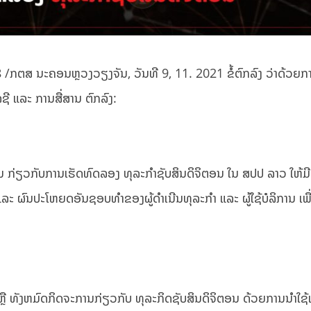
8 /ກຕສ ນະຄອນຫຼວງວຽງຈັນ, ວັນທີ 9, 11. 2021 ຂໍ້ຕົກລົງ ວ່າດ້ວຍກ
ີ ແລະ ການສື່ສານ ຕົກລົງ:
ານ ກ່ຽວກັບການເຮັດທົດລອງ ທຸລະກໍາຊັບສິນດິຈິຕອນ ໃນ ສປປ ລາວ ໃຫ້
ແລະ ຜົນປະໂຫຍດອັນຊອບທໍາຂອງຜູ້ດໍາເນີນທຸລະກໍາ ແລະ ຜູ້ໃຊ້ບໍລິການ ເ
ຫຼື ທັງຫມົດກິດຈະການກ່ຽວກັບ ທຸລະກິດຊັບສິນດິຈິຕອນ ດ້ວຍການນໍາໃຊ້