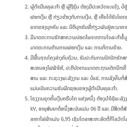
ຜູ້ດໍາເນີນທຸລະກໍາ ຫຼື ຜູ້ຖືຮຸ້ນ ຕ້ອງມີປະຫວັດຈະແຈ້ງ
ຟອກເງິນ ຫຼື ກ່ຽວຂ້ອງກັບການເງິນ, ຫຼື ເຄີຍໄດ້ຮັບໂທ
ຍາກຂອງບຸກຄົນ ແລະ ນິຕິບຸກຄົນທີ່ກ່ຽວພັນຢູ່ທະນາຄາ
ມີມາດຕະການຮັກສາຄວາມປອດໄພຈາກການໂຈລະກໍາຂໍ້ມູນ
ມາດຕະການຕ້ານການຟອກເງິນ ແລະ ການກໍ່ການຮ້າຍ.
ມີພື້ນຖານໂຄງລ່າງຄົບຖ້ວນ, ຮັບປະກັນການປົກປັກຮັກສາສ
ສະຫນອງໄຟຟ້າໃຫ້, ປະຕິບັດຕາມມາດຕະຖານເຕັກນິກທີ່
ສານ ແລະ ກະຊວງພະລັງງານ ແລະ ບໍ່ແຮ່, ການລົງທຶນກໍ່ສ້
ແມ່ນເປັນຄວາມຮັບຜິດຊອບຂອງຜູ້ດໍາເນີນທຸລະກໍາ.
ໂຮງງານຂຸດຄົ້ນເງິນຄຣິບໂຕ ແຫ່ງຫນຶ່ງ ຕ້ອງນໍາໃຊ້ພະລ
kV, ອາຍຸສັນຍາຕໍ່ຫນຶ່ງສະບັບແມ່ນ 06 ປີ ແລະ ມີສິ
ລາຄາໄຟຟ້າແມ່ນ 6,95 ເຊັນໂດລາສະຫະລັດຕໍ່ກິໂລວັດໂມ