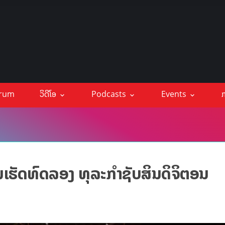
orum
ວິດີໂອ
Podcasts
Events
ກ
ານເຮັດທົດລອງ ທຸລະກຳຊັບສິນດິຈິຕອນ