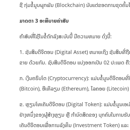
ຊີ ກຸ່ມຂໍ້ມູນຜູກພັນ (Blockchain) ນັບແຕ່ຂອດການຂຸດຄົ້ນ
ມາດຕາ
3
ອະທິບາຍຄໍາສັບ
ຄໍາສັບທີ່ໃຊ້ໃນຂໍ້ຕົກລົງສະບັບນີ້ ມີຄວາມຫມາຍ ດັ່ງນີ້:
1. ຊັບສິນດິຈິຕອນ (Digital Asset) ຫມາຍເຖິງ ຊັບສິນທີ່ຖືກ
ຂາຍ ດ້ວຍກັນ. ຊັບສິນດິຈິຕອນ ແບ່ງອອກເປັນ 02 ປະເພດ ຄື
ກ. ເງິນຄຣິບໂຕ (Cryptocurrency): ແມ່ນຂໍ້ມູນດິຈິຕອນທີ່
(Bitcoin), ອີເທິລຽມ (Ethereum), ໄລຄອຍ (Litecoin) 
ຂ. ຫຼຽນໂທເຄັນດິຈິຕອນ (Digital Token): ແມ່ນຂໍ້ມູນເອເລ
ຢ່າງຫນຶ່ງຂອງຜູ້ສ້າງຫຼຽນ ຫຼື ກໍານົດສິດຂອງ ບຸກຄົນໃນການຮັບ
ເຄັນດິຈິຕອນເພື່ອການລົງທຶນ (Investment Token) ແລະ 