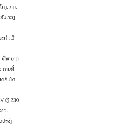
ໍ້ໂກງ, ການ
ອງຮັບທວງ
ກໍາ, ມີ
ງ ທີ່ສາມາດ
 ການສື່
ິນດຣິບໂຕ
kV ຫຼື 230
ລາວ.
ດປະສົງ