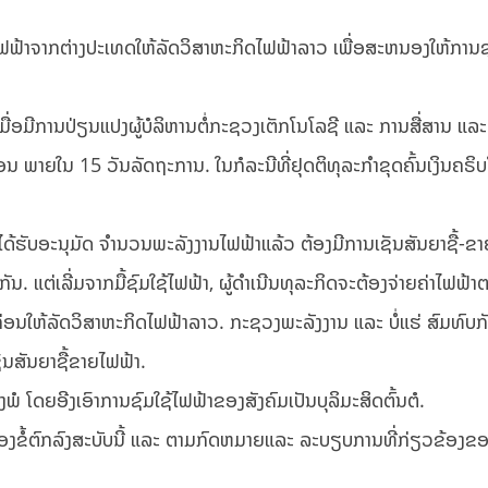
້າໄຟຟ້າຈາກຕ່າງປະເທດໃຫ້ລັດວິສາຫະກິດໄຟຟ້າລາວ ເພື່ອສະຫນອງໃຫ້ການຂຸ
ມື່ອມີການປ່ຽນແປງຜູ້ບໍລິຫານຕໍ່ກະຊວງເຕັກໂນໂລຊີ ແລະ ການສື່ສານ ແລ
ອນ ພາຍໃນ 15 ວັນລັດຖະການ. ໃນກໍລະນີທີ່ຢຸດຕິທຸລະກໍາຂຸດຄົ້ນເງິນຄຣິ
ທີ່ໄດ້ຮັບອະນຸມັດ ຈໍານວນພະລັງງານໄຟຟ້າແລ້ວ ຕ້ອງມີການເຊັນສັນຍາຊື້-ຂ
ກັນ. ແຕ່ເລີ່ມຈາກມື້ຊົມໃຊ້ໄຟຟ້າ, ຜູ້ດໍາເນີນທຸລະກິດຈະຕ້ອງຈ່າຍຄ່າໄຟຟ
ກ່ອນໃຫ້ລັດວິສາຫະກິດໄຟຟ້າລາວ. ກະຊວງພະລັງງານ ແລະ ບໍ່ແຮ່ ສົມທົບກັບ
ັນສັນຍາຊື້ຂາຍໄຟຟ້າ.
ງພໍ ໂດຍອີງເອົາການຊົມໃຊ້ໄຟຟ້າຂອງສັງຄົມເປັນບຸລິມະສິດຕົ້ນຕໍ.
ຂອງຂໍ້ຕົກລົງສະບັບນີ້ ແລະ ຕາມກົດຫມາຍແລະ ລະບຽບການທີ່ກ່ຽວຂ້ອງຂ