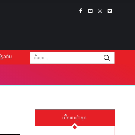
່ຽວກັບ
ເນື້ອຫາຫຼ້າສຸດ