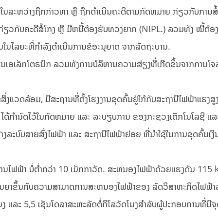
, ບໍ່ຢູ່ໃນລະຫວ່າງຖືກກ່າວຫາ ຫຼື ຖືກດໍາເນີນຄະດີຕາມກົດຫມາຍ ກ່ຽວກັບການສ
ດກ່ຽວກັບຄະດີສໍ້ໂກງ ຫຼື ມີຫນີ້ຕ້ອງຮັບທວງຍາກ (NIPL.) ລວມທັງ ໜີ້ຕ້
ນໃນໄລຍະທີ່ກໍາລັງດໍາເນີນການຂໍອະນຸຍາດ ຈາກລັດຖະບານ.
ເອເລັກໂຕຣນິກ ລວມທັງການບໍລິຫານຄວາມສ່ຽງທີ່ເກີດຂຶ້ນຈາກການໂຈລະ
ິ່ງແວດລ້ອມ, ມີສະຖານທີ່ຕັ້ງໂຮງງານຂຸດຄົ້ນຢູ່ໃກ້ກັບສະຖານີໄຟຟ້າແຮງສູ
 ໄດ້ກໍານົດໄວ້ໃນກົດຫມາຍ ແລະ ລະບຽບການ ຂອງກະຊວງເຕັກໂນໂລຊີ ແລະ
າງລະບົບສາຍສົ່ງໄຟຟ້າ ແລະ ສະຖານີໄຟຟ້າຍ່ອຍ ທີ່ນໍາໃຊ້ໃນການຂຸດຄົ້ນເງ
ັງງານໄຟຟ້າ ບໍ່ຕ່ຳກວ່າ 10 ເມັກກາວັດ. ສະຫນອງໄຟຟ້າດ້ວຍແຮງດັນ 115 
ດຕໍ່ສັນຍາຂຶ້ນກັບຄວາມສາມາດການສະຫນອງໄຟຟ້າຂອງ ລັດວິສາຫະກິດໄຟຟ້າ
ງ ແລະ 5,5 ເຊັນໂດລາສະຫະລັດຕໍ່ກິໂລວັດໂມງສໍາລັບຜູ້ປະກອບການທີ່ມີຈຸ