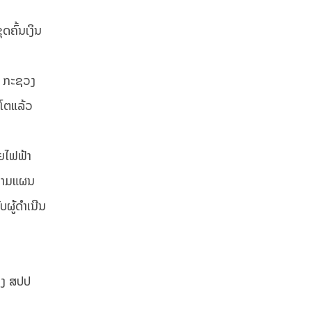
ດຄົ້ນເງິນ
ະ ກະຊວງ
ບໂຕແລ້ວ
າຍໄຟຟ້າ
້າຕາມແຜນ
ຜູ້ດໍາເນີນ
ອງ ສປປ