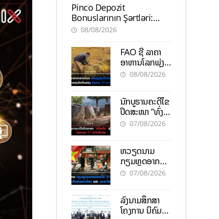
Pinco Depozit
Bonuslarının Şərtləri:
Təcrübəli İstifadəçilərdən
08/08/2026
Məsləhətlər
FAO ຊີ້ ລາຄາ
ອາຫານໂລກພຸ່ງ
ສູງສຸດໃນຮອບ 3
08/08/2026
ປີ ຈາກແຮງ
ກົດດັນຂອງ
ນັກບູຮານຄະດີໄຂ
ສົງຄາມ, El
ປິດສະໜາ “ທົ່ງ
nino
ໄຫຫີນ” ຫຼັງພົບ
07/08/2026
ໂຄງກະດູກ 37
ຄົນໃນຫີນຍັກ
ຫວຽດນາມ
ກຽມຫຼຸດອາກອນ
ລາຍໄດ້ 30%
07/08/2026
ຫວັງອູ້ມທຸລະກິດ
ຂະໜາດນ້ອຍ
ລົງນາມສຶກສາ
ແລະ ຈຸນລະ
ໂຄງການ ນິຄົມ
ວິສາຫະກິດ