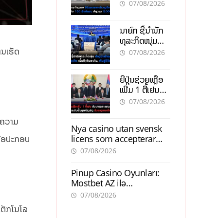
ອຸດສາຫະກຳ
07/08/2026
ວຽງຈັນ-ໄຊທານີ
ຕັ້ງເປົ້າດຶງທຶນ
ນາຍົກ ຊີ້ນຳນັກ
150 ລ້ານໂດລາ,
ທຸລະກິດໜຸ່ມ
ສ້າງວຽກ 5.000
ຕ້ອງນຳໜ້າແກ້
ານເຮັດ
ຕຳແໜ່ງ
07/08/2026
ວິກິດເສດຖະກິດ
ເນັ້ນດຶງທຶນ
ຍີ່ປຸ່ນຊ່ວຍເຫຼືອ
ສາກົນ, ຫັນສູ່ດິຈິ
ເພີ່ມ 1 ຕື້ເຢນ
ຕອນ
ອັບເກຣດ
07/08/2026
ສະໜາມບິນວັດ
ໄຕ ຮັບຮອງການ
ມີຄວາມ
Nya casino utan svensk
ເຕີບໂຕ
licens som accepterar
ພື່ອປະກອບ
Swish: En jämförelse
07/08/2026
Pinup Casino Oyunları:
Mostbet AZ ilə
Müqayisədə Nə Təqdim
07/08/2026
Edir?
ເຕັກໂນໂລ