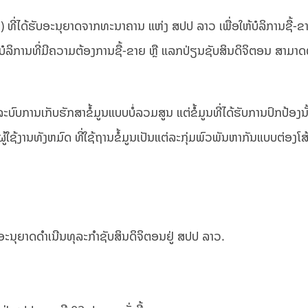
 ທີ່ໄດ້ຮັບອະນຸຍາດຈາກທະນາຄານ ແຫ່ງ ສປປ ລາວ ເພື່ອໃຫ້ບໍລິການຊື້-ຂາ
ໍລິການທີ່ມີຄວາມຕ້ອງການຊື້-ຂາຍ ຫຼື ແລກປ່ຽນຊັບສິນດິຈິຕອນ ສາມາດຕົ
ບົບການເກັບຮັກສາຂໍ້ມູນແບບບໍ່ລວມສູນ ແຕ່ຂໍ້ມູນທີ່ໄດ້ຮັບການປົກປ້ອງນ
້ໃຊ້ງານທັງຫມົດ ທີ່ໃຊ້ຖານຂໍ້ມູນເປັນແຕ່ລະກຸ່ມພົວພັນຫາກັນແບບຕ່ອງໂສ້ ເ
.
້ຮັບອະນຸຍາດດໍາເນີນທຸລະກໍາຊັບສິນດິຈິຕອນຢູ່ ສປປ ລາວ.