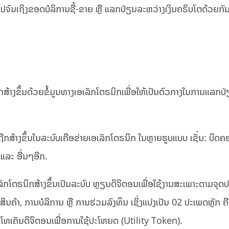
ໄປຈົນເຖິງຂອດບໍລິການຊື້-ຂາຍ ຫຼື ແລກປ່ຽນລະຫວ່າງເງິນຄຣິບໂຕດ້ວຍກັນ
ສ້າງຂຶ້ນດ້ວຍຂໍ້ມູນທາງເອເລັກໂຕຣນິກເພື່ອໃຫ້ເປັນຕົວກາງໃນການແລກປ່ຽນ
:
ຖືກສ້າງຂຶ້ນໃນລະບົບເຄືອຂ່າຍເອເລັກໂຕຣນິກ ໃນຫຼາຍຮູບແບບ ເຊັ່ນ: ບິດ
ແລະ ອື່ນໆອີກ.
ັກໂຕຣນິກສ້າງຂຶ້ນເປັນລະບົບ ຫຼຽນດິຈິຕອນເພື່ອໃຊ້ງານສະເພາະຕາມຈຸດປະ
ສິນຄ້າ, ການບໍລິການ ຫຼື ການຮ່ວມລົງທຶນ ເຊິ່ງແບ່ງເປັນ 02 ປະເພດຫຼັກ ຄ
ໂທເຄັນດິຈິຕອນເພື່ອການໃຊ້ປະໂຫຍດ (Utility Token).