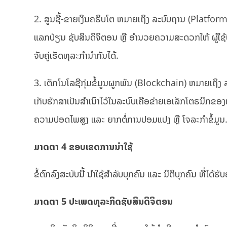
2. ສູນຊື້-ຂາຍເງິນຄຣິບໂຕ ຫມາຍເຖິງ ລະບົບຖານ (Platform)
ແລກປ່ຽນ ຊັບສິນດິຈິຕອນ ຫຼື ອໍານວຍຄວາມສະດວກໃຫ້ ຜູ້ໃຊ້ບ
ຈັບຄູ່ເຮັດທຸລະກໍານໍາກັນໄດ້.
3. ເຕັກໂນໂລຊີກຸ່ມຂໍ້ມູນຜູກພັນ (Blockchain) ຫມາຍເຖິງ ລະ
ເກັບຮັກສາເປັນສໍາເນົາໄວ້ໃນລະບົບເຄືອຂ່າຍເອເລັກໂຕຣນິກຂອງຜູ
ຄວາມປອດໄພສູງ ແລະ ຍາກຕໍ່ການປອມແປງ ຫຼື ໂຈລະກໍາຂໍ້ມູນ
ມາດຕາ
4
ຂອບເຂດການນໍາໃຊ້
ຂໍ້ຕົກລົງສະບັບນີ້ ນໍາໃຊ້ສໍາລັບບຸກຄົນ ແລະ ນິຕິບຸກຄົນ ທີ່ໄດ
ມາດຕາ
5
ປະເພດທຸລະກິດຊັບສິນດິຈິຕອນ