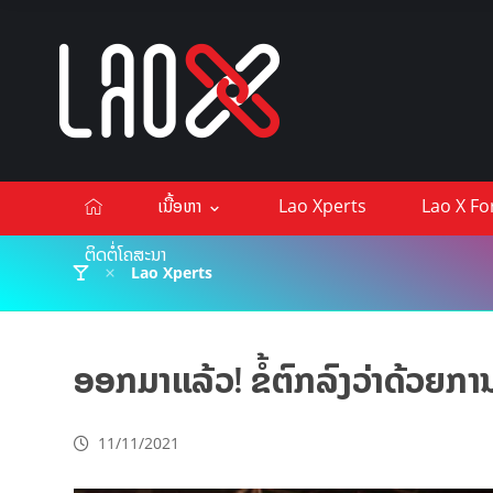
ເນື້ອຫາ
Lao Xperts
Lao X F
ຕິດຕໍ່ໂຄສະນາ
Lao Xperts
ອອກມາແລ້ວ! ຂໍ້ຕົກລົງວ່າດ້ວຍກ
11/11/2021