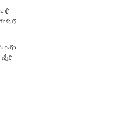
ຍ ຫຼື
ກລົງ ຫຼື
ັ້ນ ຈະຖືກ
ຊິ່ງມີ