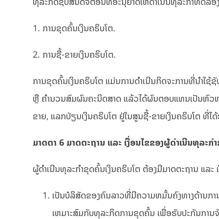
ທຸລະກິດຊັບສິນດິຈິຕອນທີ່ອະນຸຍາດໃຫ້ດໍາເນີນທຸລະກໍາທົດລອງຢ
1. ການຂຸດຄົ້ນເງິນຄຣິບໂຕ.
2. ການຊື້-ຂາຍເງິນຄຣິບໂຕ.
ການຂຸດຄົ້ນເງິນຄຣິບໂຕ ແມ່ນການດໍາເນີນກິດຈະການທີ່ນໍາໃຊ້
ຫຼື ຄຳນວນສົມຜົນຄະນິດສາດ ແລ້ວໄດ້ຜົນຕອບແທນເປັນຫົວຫນ່
ຂາຍ, ແລກປ່ຽນເງິນຄຣິບໂຕ ຢູ່ໃນສູນຊື້-ຂາຍເງິນຄຣິບໂຕ ທີ
ມາດຕາ
6
ມາດຕະຖານ ແລະ ເງື່ອນໄຂຂອງຜູ້ດໍາເນີນທຸລະກໍາຂ
ຜູ້ດໍາເນີນທຸລະກໍາຂຸດຄົ້ນເງິນຄຣິບໂຕ ຕ້ອງມີມາດຕະຖານ ແລະ ເງື່
ເປັນບໍລິສັດຂອງຄົນລາວທີ່ມີຄວາມຫມັ້ນຄົງທາງດ້ານການເງ
ເຫມາະສົມກັບທຸລະກິດການຂຸດຄົ້ນ ເພື່ອຮັບປະກັນການຈ