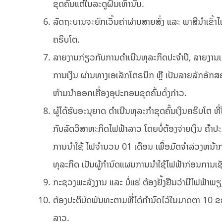
ຂຸດຄົ້ນແຕ່ໃນລະດູຝົນເທົ່ານັ້ນ.
ລັດຖະບານຈະຍົກເວັ້ນຄ່າຜ່ານສາຍສົ່ງ ແລະ ພາສີນໍາເຂົ
ຄຣິບໂຕ.
ລາຍງານກ່ຽວກັບການດໍາເນີນທຸລະກິດປະຈໍາປີ, ລາຍງານເ
ການເງິນ ຜ່ານທາງເອເລັກໂຕຣນິກ ຫຼື ເປັນລາຍລັກອັກສ
ຫ້າມນໍາອອກເຄື່ອງອຸປະກອນຂຸດຄົ້ນດັ່ງກ່າວ.
ຜູ້ໄດ້ຮັບອະນຸຍາດ ດໍາເນີນທຸລະກໍາຂຸດຄົ້ນເງິນຄຣິບໂຕ 
ກັບລັດວິສາຫະກິດໄຟຟ້າລາວ ໂດຍບໍ່ຕ້ອງຈ່າຍເງິນ ຄ້ໍາປະ
ການນໍາໃຊ້ ໄຟຈໍານວນ 01 ເດືອນ ເພື່ອມັດຈໍາລ່ວງຫນ້າ
ທຸລະກິດ ເປັນຜູ້ກໍານົດແຜນການນໍາໃຊ້ໄຟຟ້າກ່ອນການເຊ
ກະຊວງພະລັງງານ ແລະ ບໍ່ແຮ່ ຕ້ອງຢັ້ງຢືນວ່າມີໄຟຟ້າພຽ
ຕ້ອງປະຕິບັດພັນທະຕາມທີ່ໄດ້ກໍານົດໄວ້ໃນມາດຕາ 10 
ລາວ.