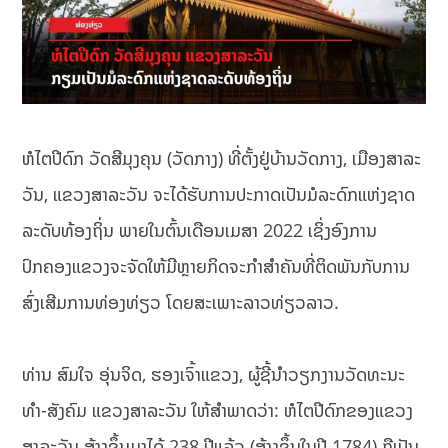
ຫໍໄຕປີດົກ ວັດສີມຸງຄຸນ (ວັດກາງ) ທີ່ຕັ້ງຢູ່ບ້ານວັດກາງ, ເມືອງສາລະ
ວັນ, ແຂວງສາລະວັນ ຈະໄດ້ຮັບການປະກາດເປັນມໍລະດົກແຫ່ງຊາດ
ລະດັບທ້ອງຖິ່ນ ພາຍໃນຕົ້ນເດືອນເມສາ 2022 ເຊິ່ງອົງການ
ປົກຄອງແຂວງຈະຈັດໃຫ້ມີຫຼາຍກິດຈະກໍາສໍາຄັນທີ່ຕິດພັນກັບການ
ສົ່ງເສີມການທ່ອງທ່ຽວ ໂດຍສະເພາະລາວທ່ຽວລາວ.
ທ່ານ ສົມໃຈ ອຸ່ນຈິດ, ຮອງເຈົ້າແຂວງ, ຜູ້ຊີ້ນໍາວຽກງານວັດທະນະ
ທໍາ-ສັງຄົມ ແຂວງສາລະວັນ ໃຫ້ສໍາພາດວ່າ: ຫໍໄຕປີດົກຂອງແຂວງ
ສາລະວັນ ສ້າງຂຶ້ນມາໄດ້ 238 ປີແລ້ວ (ສ້າງຂຶ້ນໃນປີ 1784) ຖືເປັນ