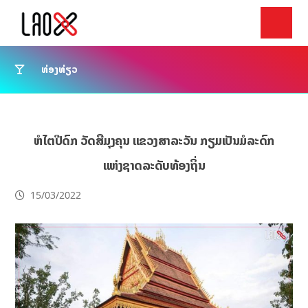
ທ່ອງທ່ຽວ
ຫໍໄຕປີດົກ ວັດສີມຸງຄຸນ ແຂວງສາລະວັນ ກຽມເປັນມໍລະດົກ
ແຫ່ງຊາດລະດັບທ້ອງຖິ່ນ
15/03/2022