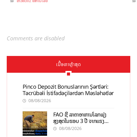
ຂ່າວທົ່ວໄປ
ເທັກໂນໂລຢີ
,
Comments are disabled
ເນື້ອຫາຫຼ້າສຸດ
Pinco Depozit Bonuslarının Şərtləri:
Təcrübəli İstifadəçilərdən Məsləhətlər
08/08/2026
FAO ຊີ້ ລາຄາອາຫານໂລກພຸ່ງ
ສູງສຸດໃນຮອບ 3 ປີ ຈາກແຮງ
ກົດດັນຂອງສົງຄາມ, El nino
08/08/2026