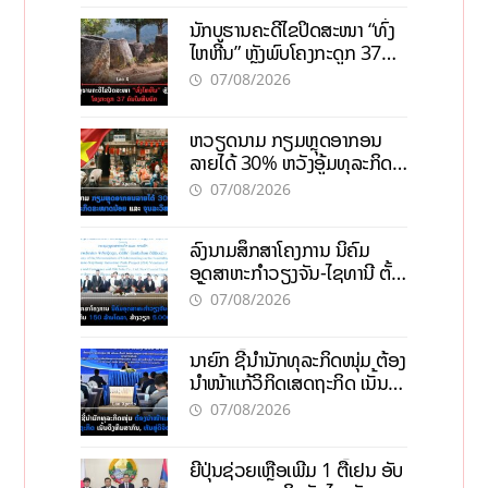
ນັກບູຮານຄະດີໄຂປິດສະໜາ “ທົ່ງ
ໄຫຫີນ” ຫຼັງພົບໂຄງກະດູກ 37
ຄົນໃນຫີນຍັກ
07/08/2026
ຫວຽດນາມ ກຽມຫຼຸດອາກອນ
ລາຍໄດ້ 30% ຫວັງອູ້ມທຸລະກິດ
ຂະໜາດນ້ອຍ ແລະ ຈຸນລະ
07/08/2026
ວິສາຫະກິດ
ລົງນາມສຶກສາໂຄງການ ນິຄົມ
ອຸດສາຫະກຳວຽງຈັນ-ໄຊທານີ ຕັ້ງ
ເປົ້າດຶງທຶນ 150 ລ້ານໂດລາ, ສ້າງ
07/08/2026
ວຽກ 5.000 ຕຳແໜ່ງ
ນາຍົກ ຊີ້ນຳນັກທຸລະກິດໜຸ່ມ ຕ້ອງ
ນຳໜ້າແກ້ວິກິດເສດຖະກິດ ເນັ້ນດຶງ
ທຶນສາກົນ, ຫັນສູ່ດິຈິຕອນ
07/08/2026
ຍີ່ປຸ່ນຊ່ວຍເຫຼືອເພີ່ມ 1 ຕື້ເຢນ ອັບ