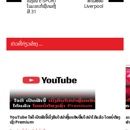
ແຂ່ງຂັນ E-SPORT
ສະໂມສອນ
ໃນມະຫະກຳຊີເກມຄັ້ງ
Liverpool
ທີ 31
ຂ່າວທີ່ກ່ຽວຂ້ອງ ...
YouTube ໃຈດີ ເປີດຟີເຈີ້ເບິ່ງຄິບໄປນຳຫຼິ້ນແອັບອື່ນໄປນຳໄດ້ແລ້ວ ໂດຍບໍ່ຕ້ອງ
ມະ
ເຊົ່າ Premium
ສຳ