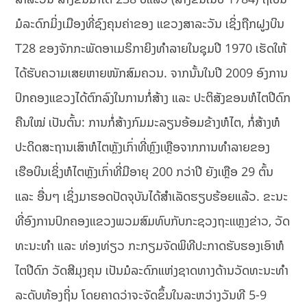
ມໍລະດົກມິ່ງເມືອງທີ່ຊົງຄຸນຄ່າຂອງ ແຂວງສາລະວັນ ເຊິ່ງຖືກຝູງບິນ
T28 ຂອງຈັກກະພັດອາເມຣິກາຍິງທໍາລາຍໃນຊຸມປີ 1970 ເຮັດໃຫ້
ໄດ້ຮັບຄວາມເສຍຫາຍໜັກສົມຄວນ. ຈາກນັ້ນໃນປີ 2009 ອົງການ
ປົກຄອງແຂວງໄດ້ຕົກລົງໃນການກໍ່ສ້າງ ແລະ ປະຕິສັງຂອນຫໍໄຕປີດົກ
ຄືນໃໝ່ ເປັນຕົ້ນ: ການກໍ່ສ້າງກົມມະລຽນອ້ອມຂ້າງຫໍໄຕ, ກໍ່ສ້າງຫໍ
ປະດິດສະຖານເສົາຫໍໄຕຫຼັງເກົ່າທີ່ຫຼົງເຫຼືອຈາກການທໍາລາຍຂອງ
ເຮືອບິນເຊິ່ງຫໍໄຕຫຼັງເກົ່າທີ່ມີອາຍຸ 200 ກວ່າປີ ຍັງເຫຼືອ 29 ຕົ້ນ
ແລະ ອື່ນໆ ເຊິ່ງມາຮອດປັດຈຸບັນໄດ້ສໍາເລັດຮຽບຮ້ອຍແລ້ວ. ຂະນະ
ທີ່ອົງການປົກຄອງແຂວງພວມສົມທົບກັບກະຊວງຖະແຫຼງຂ່າວ, ວັດ
ທະນະທໍາ ແລະ ທ່ອງທ່ຽວ ກະກຽມຈັດພິທີປະກາດຮັບຮອງເອົາຫໍ
ໄຕປີດົກ ວັດສີມຸງຄຸນ ເປັນມໍລະດົກແຫ່ງຊາດທາງດ້ານວັດທະນະທໍາ
ລະດັບທ້ອງຖິ່ນ ໂດຍຄາດວ່າຈະຈັດຂຶ້ນໃນລະຫວ່າງວັນທີ 5-9