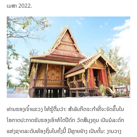
ເມສາ 2022.
ທ່ານຮອງເຈົ້າແຂວງ ໃຫ້ຮູ້ຕື່ມວ່າ: ສໍາລັບກິດຈະກໍາທີ່ຈະຈັດຂຶ້ນໃນ
ໂອກາດປະກາດຮັບຮອງເອົາຫໍໄຕປີດົກ ວັດສີມຸງຄຸນ ເປັນມໍລະດົກ
ແຫ່ງຊາດລະດັບທ້ອງຖິ່ນໃນຄັ້ງນີ້ ມີຫຼາຍຢ່າງ ເປັນຕົ້ນ: ງານວາງ