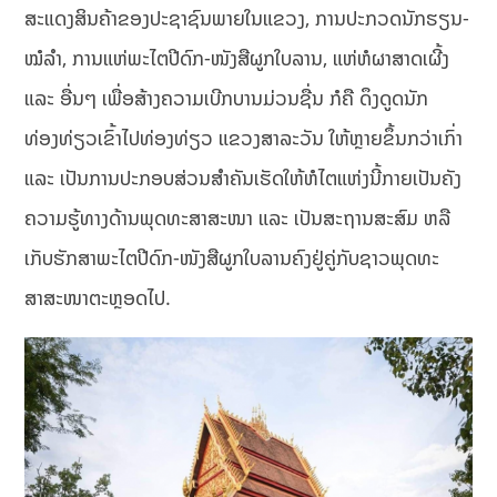
ສະແດງສິນຄ້າຂອງປະຊາຊົນພາຍໃນແຂວງ, ການປະກວດນັກຮຽນ-
ໝໍລໍາ, ການແຫ່ພະໄຕປີດົກ-ໜັງສືຜູກໃບລານ, ແຫ່ຫໍຜາສາດເຜີ້ງ
ແລະ ອື່ນໆ ເພື່ອສ້າງຄວາມເບີກບານມ່ວນຊື່ນ ກໍຄື ດຶງດູດນັກ
ທ່ອງທ່ຽວເຂົ້າໄປທ່ອງທ່ຽວ ແຂວງສາລະວັນ ໃຫ້ຫຼາຍຂຶ້ນກວ່າເກົ່າ
ແລະ ເປັນການປະກອບສ່ວນສໍາຄັນເຮັດໃຫ້ຫໍໄຕແຫ່ງນີ້ກາຍເປັນຄັງ
ຄວາມຮູ້ທາງດ້ານພຸດທະສາສະໜາ ແລະ ເປັນສະຖານສະສົມ ຫລື
ເກັບຮັກສາພະໄຕປີດົກ-ໜັງສືຜູກໃບລານຄົງຢູ່ຄູ່ກັບຊາວພຸດທະ
ສາສະໜາຕະຫຼອດໄປ.