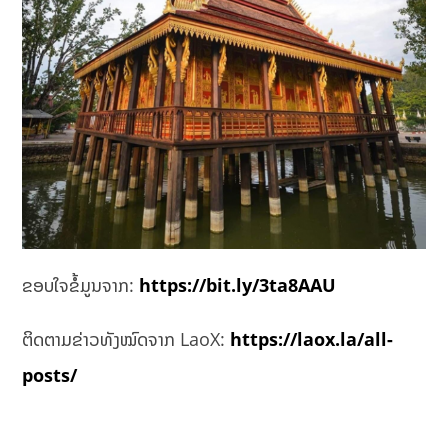
ຂອບໃຈຂໍ້ມູນຈາກ:
https://bit.ly/3ta8AAU
ຕິດຕາມຂ່າວທັງໝົດຈາກ LaoX:
https://laox.la/all-
posts/