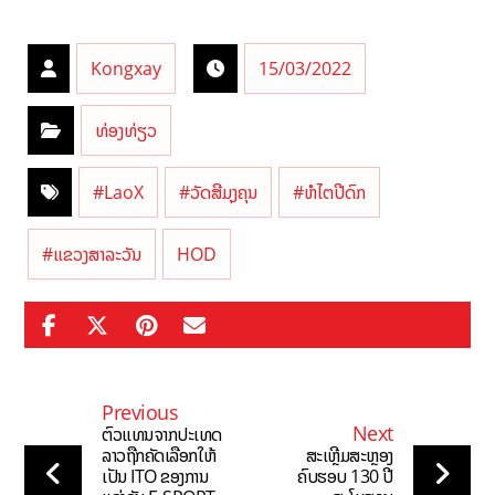
Kongxay
15/03/2022
ທ່ອງທ່ຽວ
#LaoX
#ວັດສີມຸງຄຸນ
#ຫໍໄຕປີດົກ
#ແຂວງສາລະວັນ
HOD
Previous
Next
ຕົວແທນຈາກປະເທດ
ລາວຖືກຄັດເລືອກໃຫ້
ສະເຫຼີມສະຫຼອງ
ເປັນ ITO ຂອງການ
ຄົບຮອບ 130 ປີ