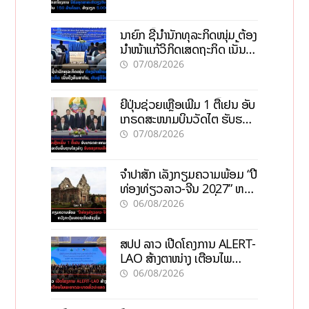
ວຽກ 5.000 ຕຳແໜ່ງ
ນາຍົກ ຊີ້ນຳນັກທຸລະກິດໜຸ່ມ ຕ້ອງ
ນຳໜ້າແກ້ວິກິດເສດຖະກິດ ເນັ້ນດຶງ
ທຶນສາກົນ, ຫັນສູ່ດິຈິຕອນ
07/08/2026
ຍີ່ປຸ່ນຊ່ວຍເຫຼືອເພີ່ມ 1 ຕື້ເຢນ ອັບ
ເກຣດສະໜາມບິນວັດໄຕ ຮັບຮອງ
ການເຕີບໂຕ
07/08/2026
ຈຳປາສັກ ເລັ່ງກຽມຄວາມພ້ອມ “ປີ
ທ່ອງທ່ຽວລາວ-ຈີນ 2027” ຫວັງ
ກະຕຸ້ນເສດຖະກິດທ້ອງຖິ່ນ
06/08/2026
ສປປ ລາວ ເປີດໂຄງການ ALERT-
LAO ສ້າງຕາໜ່າງ ເຕືອນໄພ
ພະຍາດລະບາດທົ່ວປະເທດ
06/08/2026