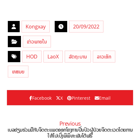
Kongxay
20/09/2022
ຂ່າວພາຍໃນ
HOD
LaoX
ລັດຖະບານ
ລາວເອັກ
ຫສນຍ
Facebook
X
Pinterest
Email
Previous
ເບລຢຽມຮ່ວມມືກັບຈິດຕະແພດອອກໂຄງການປິ່ນປົວຜູ້ປ່ວຍຈິດຕະເວດໂດຍການ
ໃຫ້ໄປເບິ່ງພິພິທະພັນໄດ້ຟຣີ