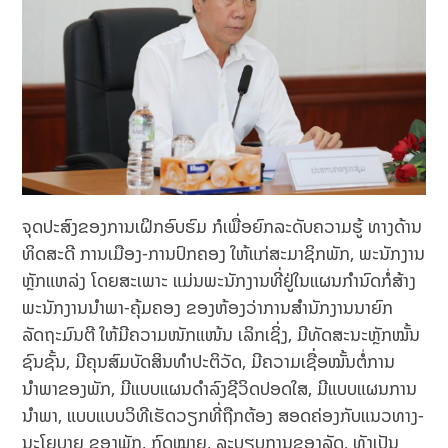
ຈຸດປະສົງຂອງການເຝິກອົບຮົມ ກໍເພື່ອຍົກລະດັບຄວາມຮູ້ ທາງດ້ານ
ທິດສະດີ ການເມືອງ-ການປົກຄອງ ໃຫ້ແກ່ສະມາຊິກພັກ, ພະນັກງານ
ຫຼັກແຫລ່ງ ໂດຍສະເພາະ ແມ່ນພະນັກງານທີ່ຢູ່ໃນແຜນກຳນົດກໍ່ສ້າງ
ພະນັກງານນໍາພາ-ຄຸ້ມຄອງ ຂອງຫ້ອງວ່າການສຳນັກງານນາຍົກ
ລັດຖະມົນຕີ ໃຫ້ມີຄວາມໜັກແໜ້ນ ເລິກເຊິ່ງ, ມີທັດສະນະຫຼັກໝັ້ນ
ຊົນຊັ້ນ, ມີຄຸນສົມບັດສິນທຳປະຕິວັດ, ມີຄວາມເຊື່ອໝັ້ນຕໍ່ການ
ນຳພາຂອງພັກ, ມີແບບແຜນດຳລົງຊີວິດປອດໃສ, ມີແບບແຜນການ
ນໍາພາ, ແບບແບບວິທີເຮັດວຽກທີ່ຖືກຕ້ອງ ສອດຄ່ອງກັບແນວທາງ-
ນະໂຍບາຍ ຂອງພັກ, ກົດໝາຍ, ລະບຽບການຂອງລັດ, ທັງເປັນ