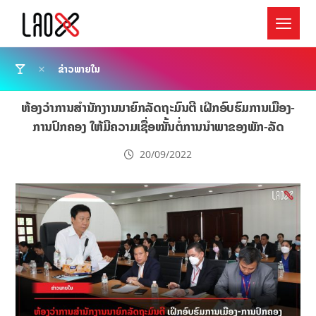
ຂ່າວພາຍໃນ
ຫ້ອງວ່າການສໍານັກງານນາຍົກລັດຖະມົນຕີ ເຝິກອົບຮົມການເມືອງ-
ການປົກຄອງ ໃຫ້ມີຄວາມເຊື່ອໝັ້ນຕໍ່ການນຳພາຂອງພັກ-ລັດ
20/09/2022