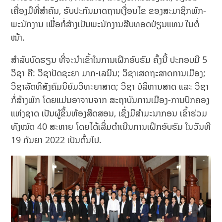
ເຄື່ອງມືທີ່ສໍາຄັນ, ຮັບປະກັນມາດຖານເງື່ອນໄຂ ຂອງສະມາຊິກພັກ-
ພະນັກງານ ເພື່ອກໍ່ສ້າງເປັນພະນັກງານສືບທອດປ່ຽນແທນ ໃນຕໍ່
ໜ້າ.
ສໍາລັບບົດຮຽນ ທີ່ຈະນຳເຂົ້າໃນການເຝິກອົບຮົມ ຄັ້ງນີ້ ປະກອບມີ 5
ວິຊາ ຄື: ວິຊາປັດຊະຍາ ມາກ-ເລນິນ; ວິຊາເສດຖະສາດການເມືອງ;
ວິຊາລັດທິສັງຄົມນິຍົມວິທະຍາສາດ; ວິຊາ ບໍລິຫານສາດ ແລະ ວິຊາ
ກໍ່ສ້າງພັກ ໂດຍແມ່ນອາຈານຈາກ ສະຖາບັນການເມືອງ-ການປົກຄອງ
ແຫ່ງຊາດ ເປັນຜູ້ຂຶ້ນຫ້ອງສິດສອນ, ເຊິ່ງມີສຳມະນາກອນ ເຂົ້າຮ່ວມ
ທັງໝົດ 40 ສະຫາຍ ໂດຍໄດ້ເລີ່ມດໍາເນີນການເຝິກອົບຮົມ ໃນວັນທີ
19 ກັນຍາ 2022 ເປັນຕົ້ນໄປ.