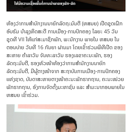
ຫ້ອງວ່າການສໍານັກງານນາຍົກລັດຖະມົນຕີ (ຫສນຍ) ເປີດຊຸດເຝິກ
ອົບຮົມ ບຳລຸງທິດສະດີ ການເມືອງ-ການປົກຄອງ ໄລຍະ 45 ວັນ
ຊຸດທີ VII ໃຫ້ແກ່ສະມາຊິກພັກ, ພະນັກງານ ພາຍໃນ ຫສນຍ ໃນ
ຕອນບ່າຍ ວັນທີ 16 ກັນຍາ ຜ່ານມາ ໂດຍເຂົ້າຮ່ວມພິທີເປີດ ຂອງ
ສະຫາຍ ຄຳລາວັນ ຈັນທະລາວັນ ຮອງເລຂາຄະນະພັກ, ຮອງ
ລັດຖະມົນຕີ, ຮອງຫົວໜ້າຫ້ອງວ່າການສຳນັກງານນາຍົກ
ລັດຖະມົນຕີ, ມີຜູ້ຕາງໜ້າຈາກ ສະຖາບັນການເມືອງ-ການປົກຄອງ
ແຫ່ງຊາດ, ບັນດາສະຫາຍຕາງໜ້າຄະນະພັກຮາກຖານ, ຄະນະໜ່ວຍ
ພັກຮາກຖານ, ອົງການຈັດຕັ້ງມະຫາຊົນ ແລະ ສຳມະນາກອນພາຍໃນ
ຫສນຍ ເຂົ້າຮ່ວມ.