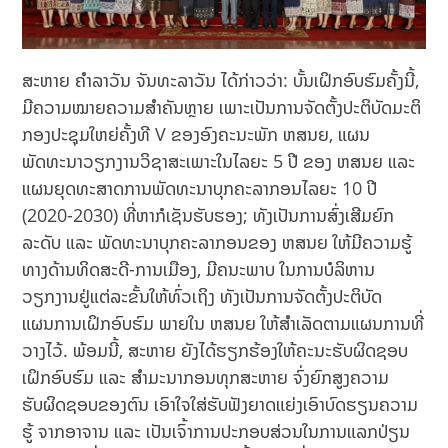
ສະຫາຍ ຄຳລາວັນ ຈັນທະລາວັນ ໄດ້ກ່າວວ່າ: ບັ້ນເຝິກອົບຮົມຄັ້ງນີ້,
ມີຄວາມໝາຍຄວາມສຳຄັນຫຼາຍ ເພາະເປັນການຈັດຕັ້ງປະຕິບັດມະຕິ
ກອງປະຊຸມໃຫຍ່ຄັ້ງທີ V ຂອງອົງຄະນະພັກ ຫສນຍ, ແຜນ
ພັດທະນາວຽກງານວິຊາສະເພາະໃນໄລຍະ 5 ປີ ຂອງ ຫສນຍ ແລະ
ແຜນຍຸດທະສາດການພັດທະນາບຸກຄະລາກອນໄລຍະ 10 ປີ
(2020-2030) ທີ່ຫາກໍເຊັນຮັບຮອງ; ທັງເປັນການສົ່ງເສີມຍົກ
ລະດັບ ແລະ ພັດທະນາບຸກຄະລາກອນຂອງ ຫສນຍ ໃຫ້ມີຄວາມຮູ້
ທາງດ້ານທິດສະດີ-ການເມືອງ, ມີຄນະພາບ ໃນການບໍລິຫານ
ວຽກງານຢູ່ແຕ່ລະຂັ້ນໃຫ້ທົ່ວເຖິງ ທັງເປັນການຈັດຕັ້ງປະຕິບັດ
ແຜນການເຝິກອົບຮົມ ພາຍໃນ ຫສນຍ ໃຫ້ສຳເລັດຕາມແຜນການທີ່
ວາງໄວ້. ພ້ອມນີ້, ສະຫາຍ ຍັງໄດ້ຮຽກຮ້ອງໃຫ້ຄະນະຮັບຜິດຊອບ
ເຝິກອົບຮົມ ແລະ ສຳມະນາກອນທຸກສະຫາຍ ຈົ່ງຍົກສູງຄວາມ
ຮັບຜິດຊອບຂອງຕົນ ເອົາໃຈໃສ່ຮັບຟັງຍາດແຍ່ງເອົາບົດຮຽນຄວາມ
ຮູ້ ຈາກອາຈານ ແລະ ເປັນເຈົ້າການປະກອບສ່ວນໃນການແລກປ່ຽນ