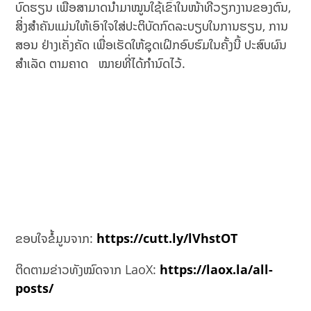
ບົດຮຽນ ເພື່ອສາມາດນໍາມາໝູນໃຊ້ເຂົ້າໃນໜ້າທີ່ວຽກງານຂອງຕົນ,
ສິ່ງສໍາຄັນແມ່ນໃຫ້ເອົາໃຈໃສ່ປະຕິບັດກົດລະບຽບໃນການຮຽນ, ການ
ສອນ ຢ່າງເຄັ່ງຄັດ ເພື່ອເຮັດໃຫ້ຊຸດເຝິກອົບຮົມໃນຄັ້ງນີ້ ປະສົບຜົນ
ສໍາເລັດ ຕາມຄາດ ໝາຍທີ່ໄດ້ກໍານົດໄວ້.
ຂອບໃຈຂໍ້ມູນຈາກ:
https://cutt.ly/lVhstOT
ຕິດຕາມຂ່າວທັງໝົດຈາກ LaoX:
https://laox.la/all-
posts/