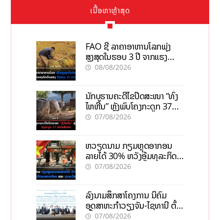
ເນື້ອຫາຫຼ້າສຸດ
FAO ຊີ້ ລາຄາອາຫານໂລກພຸ່ງ
ສູງສຸດໃນຮອບ 3 ປີ ຈາກແຮງ
ກົດດັນຂອງສົງຄາມ, El nino
08/08/2026
ນັກບູຮານຄະດີໄຂປິດສະໜາ “ທົ່ງ
ໄຫຫີນ” ຫຼັງພົບໂຄງກະດູກ 37
ຄົນໃນຫີນຍັກ
07/08/2026
ຫວຽດນາມ ກຽມຫຼຸດອາກອນ
ລາຍໄດ້ 30% ຫວັງອູ້ມທຸລະກິດ
ຂະໜາດນ້ອຍ ແລະ ຈຸນລະ
07/08/2026
ວິສາຫະກິດ
ລົງນາມສຶກສາໂຄງການ ນິຄົມ
ອຸດສາຫະກຳວຽງຈັນ-ໄຊທານີ ຕັ້ງ
ເປົ້າດຶງທຶນ 150 ລ້ານໂດລາ, ສ້າງ
07/08/2026