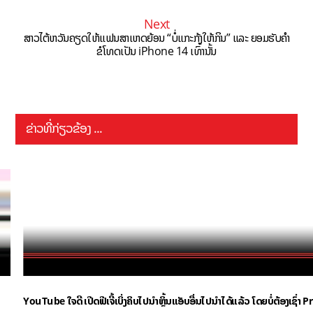
Next
ສາວໄຕ້ຫວັນຄຽດໃຫ້ແຟນສາເຫດຍ້ອນ “ບໍ່ແກະກຸ້ງໃຫ້ກິນ” ແລະ ຍອມຮັບຄໍາ
ຂໍໂທດເປັນ iPhone 14 ເທົ່ານັ້ນ
ຂ່າວທີ່ກ່ຽວຂ້ອງ ...
YouTube ໃຈດີ ເປີດຟີເຈີ້ເບິ່ງຄິບໄປນຳຫຼິ້ນແອັບອື່ນໄປນຳໄດ້ແລ້ວ ໂດຍບໍ່ຕ້ອງເຊົ່