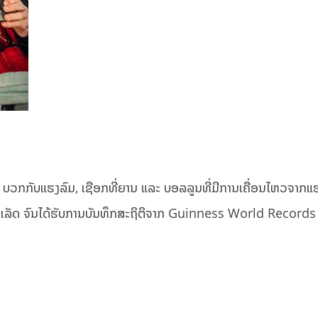
ຫຼາຍ ບວກກັບແຮງລົມ, ເຊືອກທີ່ຍານ ແລະ ບອລລູນທີ່ມີການເຄື່ອນໄຫວຈາກແ
ເລັດ ຈົນໄດ້ຮັບການບັນທຶກສະຖິຕິຈາກ Guinness World Records ວ່