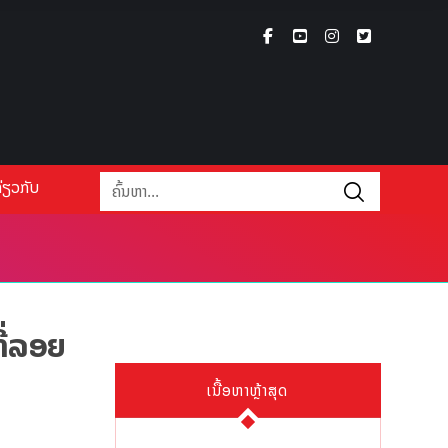
່ຽວກັບ
ທີ່ລອຍ
ເນື້ອຫາຫຼ້າສຸດ