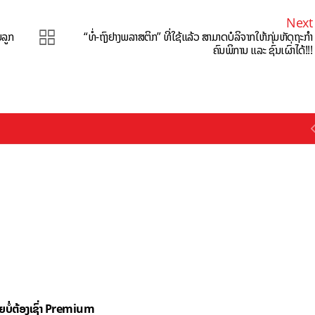
Next
ຍລູກ
“ທໍ່-ຖົງຢາງພລາສຕິກ” ທີ່ໃຊ້ແລ້ວ ສາມາດບໍລິຈາກໃຫ້ກຸ່ມຫັດຖະກຳ
ຄົນພິການ ແລະ ຊົນເຜົ່າໄດ້!!!
ດຍບໍ່ຕ້ອງເຊົ່າ Premium