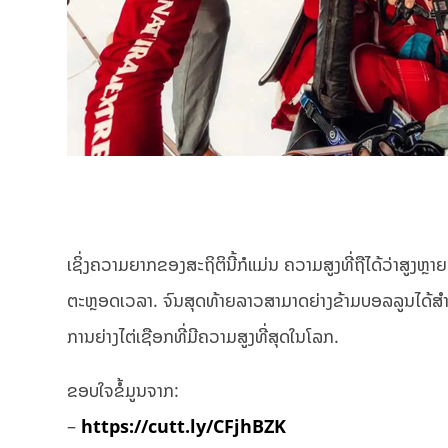
ເຊິ່ງຄວາມຍາກຂອງສະຖິຕິນີ້ກໍແມ່ນ ຄວາມສູງທີ່ຖືໄດ້ວ່າສູງ
ຕະຫຼອດເວລາ. ຈົນສຸດທ້າຍລາວສາມາດຍ່າງຂ້າມບອລລູນໄດ້ສຳ
ການຍ່າງໄຕ່ເຊືອກທີ່ມີຄວາມສູງທີ່ສຸດໃນໂລກ.
ຂອບໃຈຂໍ້ມູນຈາກ:
–
https://cutt.ly/CFjhBZK