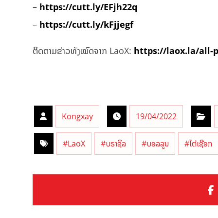
–
https://cutt.ly/EFjh22q
–
https://cutt.ly/kFjjegf
ຕິດຕາມຂ່າວທັງໝົດຈາກ LaoX:
https://laox.la/all-
Kongxay
19/04/2022
#LaoX
#ບຣາຊິລ
#ບອລລູນ
#ໄຕ່ເຊືອກ