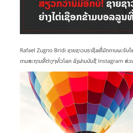
Rafael Zugno Bridi ຊາຍຊາວບຣາຊິລທີ່ມັກການຜະຈົນໄພ ແລະ
ຕາມສະຖານທີ່ຕ່າງໆທົ່ວໂລກ ລົງຜ່ານບັນຊີ Instagram ສ່ວນຕ