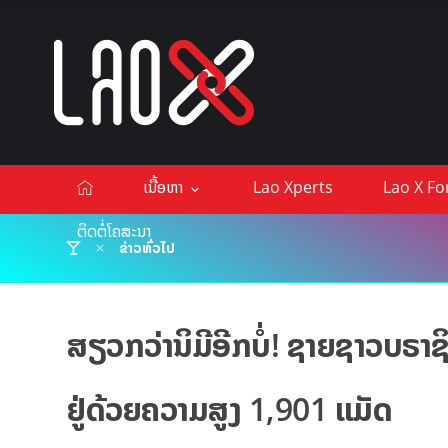
ເນື້ອຫາ
Lao Xperts
Lao X F
ຕິດຕໍ່ໂຄສະນາ
ຂ່າວທົ່ວໄປ
ສຽວກວ່ານິມີອີກບໍ່! ຊາຍຊາວບຣາຊ
ຢູ່ດ້ວຍຄວາມສູງ 1,901 ແມັດ