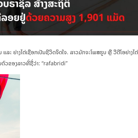
 ຍ່າງໄຕ່ເຊືອກເປັນຊີວິດຈິດໃຈ. ລາວມັກຈະໂພສຮູບ ຫຼື ວີດີໂອຍ່າງໄຕ
ົວຂອງລາວທີ່ຊື່ວ່າ: “rafabridi”