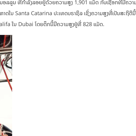
ມບອລລູນ ທີ່ກຳລັງລອຍຢູ່ດ້ວຍຄວາມສູງ 1,901 ແມັດ ກັບເຊືອກທີ່ມີຄວາ
ຊາຍຫາດໃນ Santa Catarina ປະເທດບຣາຊິລ ເຊິ່ງຄວາມສູງທີ່ເປັນສະຖິຕິນີ້
alifa ໃນ Dubai ໂດຍຕຶກນີ້ມີຄວາມສູງຢູ່ທີ່ 828 ແມັດ.