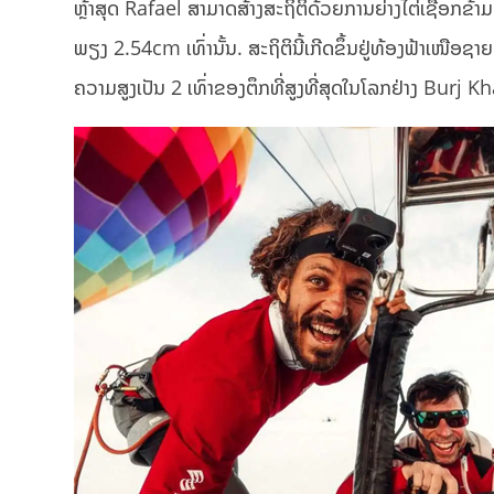
ຫຼ້າສຸດ Rafael ສາມາດສ້າງສະຖິຕິດ້ວຍການຍ່າງໄຕ່ເຊືອກຂ້າ
ພຽງ 2.54cm ເທົ່ານັ້ນ. ສະຖິຕິນີ້ເກີດຂຶ້ນຢູ່ທ້ອງຟ້າເໜືອ
ຄວາມສູງເປັນ 2 ເທົ່າຂອງຕຶກທີ່ສູງທີ່ສຸດໃນໂລກຢ່າງ Burj Kh