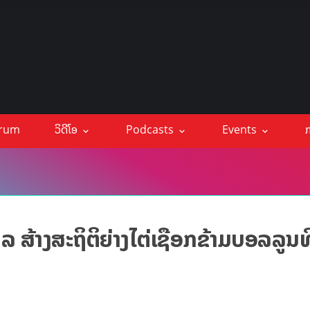
orum
ວິດີໂອ
Podcasts
Events
ກ
ິລ ສ້າງສະຖິຕິຍ່າງໄຕ່ເຊືອກຂ້າມບອລລູນ