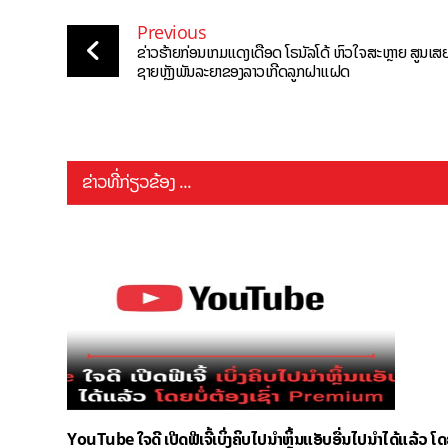
Previous
ຂ່າວຮ້າຍກ່ອນເກມແດງເດືອດ ໂຣນັລໂດ້ ຫົວໃຈສະຫຼາຍ ສູນເສ
ຊາຍຫຼັງພັນລະຍາຂອງລາວເກີດລູກຝາແຝດ
ຂ່າວທີ່ກ່ຽວຂ້ອງ ...
YouTube ໃຈດີ ເປີດຟີເຈີ້ເບິ່ງຄິບໄປນຳຫຼິ້ນແອັບອື່ນໄປນຳໄດ້ແລ້ວ ໂ