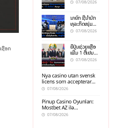
ອຸດສາຫະກຳ
07/08/2026
ວຽງຈັນ-ໄຊທານີ
ຕັ້ງເປົ້າດຶງທຶນ
ນາຍົກ ຊີ້ນຳນັກ
150 ລ້ານໂດລາ,
ທຸລະກິດໜຸ່ມ
ສ້າງວຽກ 5.000
ຕ້ອງນຳໜ້າແກ້
ຕຳແໜ່ງ
07/08/2026
ວິກິດເສດຖະກິດ
ເນັ້ນດຶງທຶນ
ຍີ່ປຸ່ນຊ່ວຍເຫຼືອ
ສາກົນ, ຫັນສູ່ດິຈິ
່ເຊືອກ
ເພີ່ມ 1 ຕື້ເຢນ
ຕອນ
ອັບເກຣດ
07/08/2026
ສະໜາມບິນວັດ
ໄຕ ຮັບຮອງການ
Nya casino utan svensk
ເຕີບໂຕ
licens som accepterar
Swish: En jämförelse
07/08/2026
Pinup Casino Oyunları:
Mostbet AZ ilə
Müqayisədə Nə Təqdim
07/08/2026
Edir?