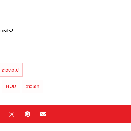
posts/
ຂ່າວທົ່ວໄປ
HOD
ລາວເອັກ