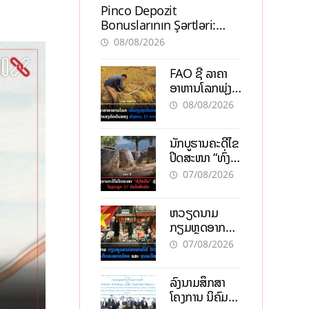
Pinco Depozit
Bonuslarının Şərtləri:
Təcrübəli İstifadəçilərdən
08/08/2026
Məsləhətlər
FAO ຊີ້ ລາຄາ
ອາຫານໂລກພຸ່ງ
ສູງສຸດໃນຮອບ 3
08/08/2026
ປີ ຈາກແຮງ
ກົດດັນຂອງ
ນັກບູຮານຄະດີໄຂ
ສົງຄາມ, El
ປິດສະໜາ “ທົ່ງ
nino
ໄຫຫີນ” ຫຼັງພົບ
07/08/2026
ໂຄງກະດູກ 37
ຄົນໃນຫີນຍັກ
ຫວຽດນາມ
ກຽມຫຼຸດອາກອນ
ລາຍໄດ້ 30%
07/08/2026
ຫວັງອູ້ມທຸລະກິດ
ຂະໜາດນ້ອຍ
ລົງນາມສຶກສາ
ແລະ ຈຸນລະ
ໂຄງການ ນິຄົມ
ວິສາຫະກິດ