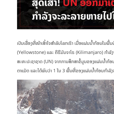
ເປັນເລື່ອງທີ່ໜ້າເສົ້າໃຈສຳລັບໂລກເຮົາ ເມື່ອແຜ່ນນ້ຳກ້ອນໃ
(Yellowstone) ແລະ ຄິຣີມັນຈາໂຣ (Kilimanjaro) ກໍາລັງ
ສະຫະປະຊາຊາດ (UN) ຈາກການສຶກສາຂໍ້ມູນຂອງແຜ່ນນ້ຳກ້ອນ
ຕາແມັດ ແລະໄດ້ພົບວ່າ 1 ໃນ 3 ພື້ນທີ່ຂອງແຜ່ນນ້ຳກ້ອນກໍາລັ