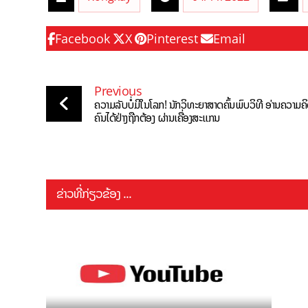
Facebook
X
Pinterest
Email
Previous
ຄວາມລັບບໍ່ມີໃນໂລກ! ນັກວິທະຍາສາດຄົ້ນພົບວິທີ ອ່ານຄວາມຄ
ຄົນໄດ້ຢ່າງຖືກຕ້ອງ ຜ່ານເຄື່ອງສະແກນ
ຂ່າວທີ່ກ່ຽວຂ້ອງ ...