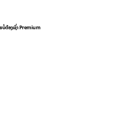
ດຍບໍ່ຕ້ອງເຊົ່າ Premium