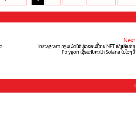
Next
ິດ
Instagram ກຽມເປີດໃຫ້ທົດສອບຊື້ຂາຍ NFT ເທີງເຄືອຂ່າຍ
Polygon ເຊື່ອມກັບກະເປົາ Solana ໃນໄວໆນີ້