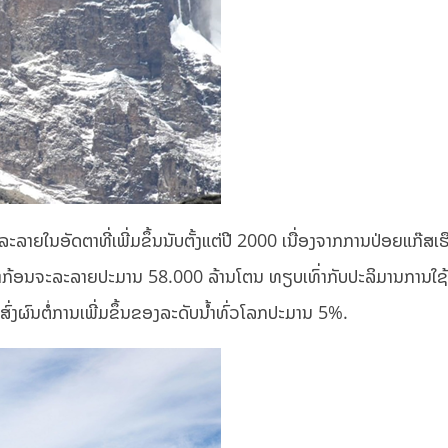
່ມລະລາຍໃນອັດຕາທີ່ເພີ່ມຂຶ້ນນັບຕັ້ງແຕ່ປີ 2000 ເນື່ອງຈາກການປ່ອຍແກ໊ສເ
ແຜ່ນນ້ຳກ້ອນຈະລະລາຍປະມານ 58.000 ລ້ານໂຕນ ທຽບເທົ່າກັບປະລິມານການໃຊ້ນ
່ງຜົນຕໍ່ການເພີ່ມຂຶ້ນຂອງລະດັບນ້ຳທົ່ວໂລກປະມານ 5%.