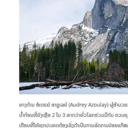
ທາງດ້ານ ອໍເດຣຍ໌ ອາຊູເລຍ໌ (Audrey Azoulay) ຜູ້ອໍານວ
ນ້ຳກ້ອນທີ່ຍັງເຫຼືອ 2 ໃນ 3 ຫາກວ່າທົ່ວໂລກຮ່ວມມືກັນ ຄວບຄຸ
ເຕືອນທີ່ໃຫ້ທຸກປະເທດຕ້ອງເລັ່ງດໍາເນີນການລົດການປ່ອຍແກ໊ສ