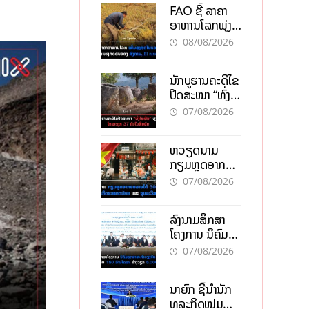
FAO ຊີ້ ລາຄາ
ອາຫານໂລກພຸ່ງ
ສູງສຸດໃນຮອບ 3
08/08/2026
ປີ ຈາກແຮງ
ກົດດັນຂອງ
ນັກບູຮານຄະດີໄຂ
ສົງຄາມ, El
ປິດສະໜາ “ທົ່ງ
nino
ໄຫຫີນ” ຫຼັງພົບ
07/08/2026
ໂຄງກະດູກ 37
ຄົນໃນຫີນຍັກ
ຫວຽດນາມ
ກຽມຫຼຸດອາກອນ
ລາຍໄດ້ 30%
07/08/2026
ຫວັງອູ້ມທຸລະກິດ
ຂະໜາດນ້ອຍ
ລົງນາມສຶກສາ
ແລະ ຈຸນລະ
ໂຄງການ ນິຄົມ
ວິສາຫະກິດ
ອຸດສາຫະກຳ
07/08/2026
ວຽງຈັນ-ໄຊທານີ
ຕັ້ງເປົ້າດຶງທຶນ
ນາຍົກ ຊີ້ນຳນັກ
150 ລ້ານໂດລາ,
ທຸລະກິດໜຸ່ມ
ສ້າງວຽກ 5.000