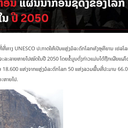
ນພື້ນທີ່ທີ່ທາງ UNESCO ປະກາດໃຫ້ເປັນແຫຼ່ງມໍລະດົກໂລກທັງອຸທິຍານ ເຢລ
ຈະລະລາຍຫາຍໄປໝົດໃນປີ 2050 ໂດຍຂໍ້ມູນດັ່ງກ່າວແມ່ນໄດ້ຖືກເຜີຍແຜ່
 18.600 ແຫ່ງຈາກແຫຼ່ງມໍລະດົກໂລກ 50 ແຫ່ງລວມພື້ນທີ່ປະມານ 66.0
ງຈະຫາຍໄປ.