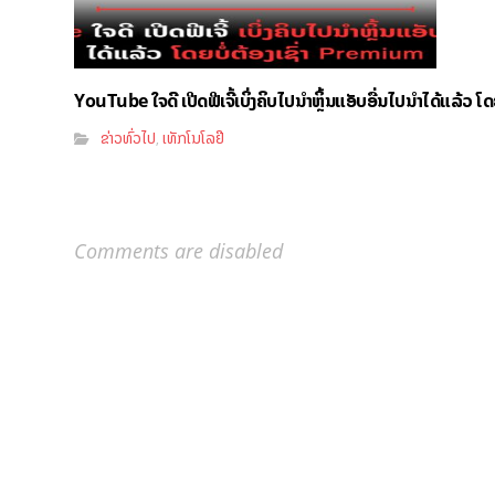
YouTube ໃຈດີ ເປີດຟີເຈີ້ເບິ່ງຄິບໄປນຳຫຼິ້ນແອັບອື່ນໄປນຳໄດ້ແລ້ວ ໂ
ຂ່າວທົ່ວໄປ
ເທັກໂນໂລຢີ
,
Comments are disabled