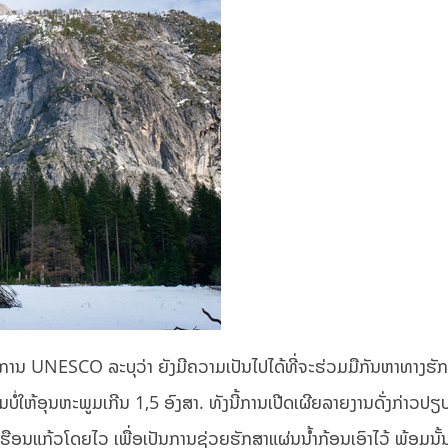
ຍການ UNESCO ລະບຸວ່າ ຍັງມີຄວາມເປັນໄປໄດ້ທີ່ຈະຮ່ວມມືກັນຫາທາງຮັ
ມບໍ່ໃຫ້ອຸນຫະພູມເກີນ 1,5 ອົງສາ. ທັງນີ້ການເປີດເຜີຍລາຍງານດັ່ງກ່າວປຽບ
ເຮືອນແກ້ວໂດຍໄວ ເພື່ອເປັນການຊ່ວຍຮັກສາແຜ່ນນ້ຳກ້ອນເອົາໄວ້ ພ້ອມນັ້