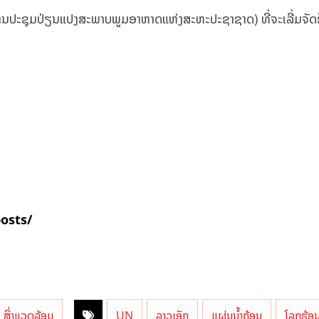
ານປະຊຸມປ່ຽນແປງສະພາບພູມອາຫາດແຫ່ງສະຫະປະຊາຊາດ) ທີ່ຈະເລີ່ມຈັດຂ
posts/
ສິ່ງແວດລ້ອມ
UN
ລາວເອັກ
ແຜ່ນນ້ຳກ້ອນ
ໂລກຮ້ອ