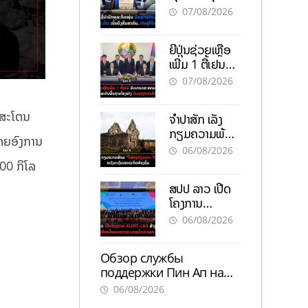
ຕ້ອງນຳໜ້າແກ້
ຕຳແໜ່ງ
07/08/2026
ວິກິດເສດຖະກິດ
ເນັ້ນດຶງທຶນ
ຍີ່ປຸ່ນຊ່ວຍເຫຼືອ
ສາກົນ, ຫັນສູ່ດິຈິ
ເພີ່ມ 1 ຕື້ເຢນ
ຕອນ
ອັບເກຣດ
07/08/2026
ສະໜາມບິນວັດ
ໄຕ ຮັບຮອງການ
ໂລສະໂຕນ
ຈຳປາສັກ ເລັ່ງ
ເຕີບໂຕ
ກຽມຄວາມພ້ອມ
ໂດຍອົງການ
“ປີທ່ອງທ່ຽວ
06/08/2026
ລາວ-ຈີນ 2027”
00 ກິໂລ
ຫວັງກະຕຸ້ນ
ສປປ ລາວ ເປີດ
ເສດຖະກິດ
ໂຄງການ
ທ້ອງຖິ່ນ
ALERT-LAO
06/08/2026
ສ້າງຕາໜ່າງ
ເຕືອນໄພພະຍາດ
Обзор службы
ລະບາດທົ່ວ
поддержки Пин Ап на
ປະເທດ
официальном сайте с
06/08/2026
актуальной