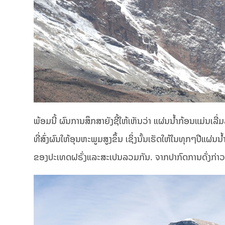
ພ້ອມນີ້ ຜົນການສຶກສາຍັງຊີ້ໃຫ້ເຫັນວ່າ ແຜ່ນນ້ຳກ້ອນແມ່ນເລີ
ທີ່ສົ່ງຜົນໃຫ້ອຸນຫະພູມສູງຂຶ້ນ ເຊິ່ງນັ້ນເຮັດໃຫ້ໃນທຸກໆປີ
ຂອງປະເທດຝຣັ່ງແລະສະເປນລວມກັນ. ຈາກປາກົດການດັ່ງກ່າວສົ