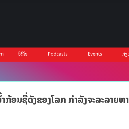
um
ວິດີໂອ
Podcasts
Events
ກ່ຽ
້ຳກ້ອນຊື່ດັງຂອງໂລກ ກໍາລັງຈະລະລາຍຫ