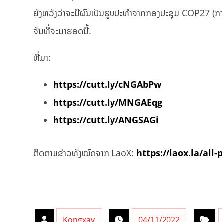
ຍັງຫວັງວ່າຈະມີຜົນເປັນຮູບປະທໍາຈາກກອງປະຊຸມ COP27 (ກ
ຈັນທີ່ຈະມາຮອດນີ້.
ທີ່ມາ:
https://cutt.ly/cNGAbPw
https://cutt.ly/MNGAEqg
https://cutt.ly/ANGSAGi
ຕິດຕາມຂ່າວທັງໝົດຈາກ LaoX:
https://laox.la/all-
Kongxay
04/11/2022