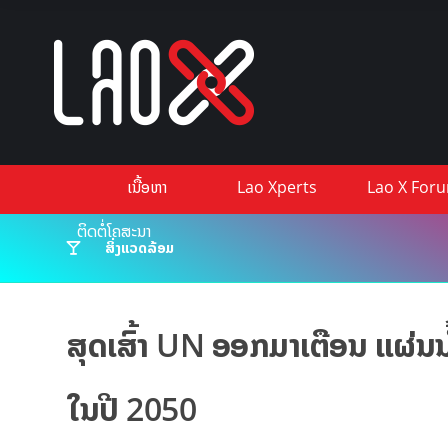
ເນື້ອຫາ
Lao Xperts
Lao X For
ຕິດຕໍ່ໂຄສະນາ
ສິ່ງແວດລ້ອມ
ສຸດເສົ້າ UN ອອກມາເຕືອນ ແຜ່ນນ
ໃນປີ 2050