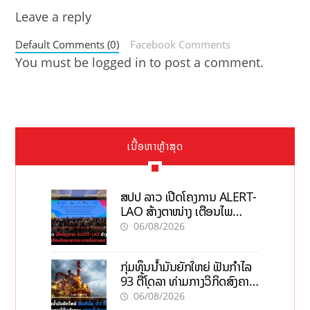
Leave a reply
Default Comments (0)
Facebook Comments
You must be
logged in
to post a comment.
ເນື້ອຫາຫຼ້າສຸດ
ສປປ ລາວ ເປີດໂຄງການ ALERT-
LAO ສ້າງຕາໜ່າງ ເຕືອນໄພ
ພະຍາດລະບາດທົ່ວປະເທດ
06/08/2026
ກຸ່ມທຶນນ້ຳມັນຍັກໃຫຍ່ ຟັນກຳໄລ
93 ຕື້ໂດລາ ທ່າມກາງວິກິດສົງຄາມ
ລາຄານໍ້າມັນແພງ
06/08/2026