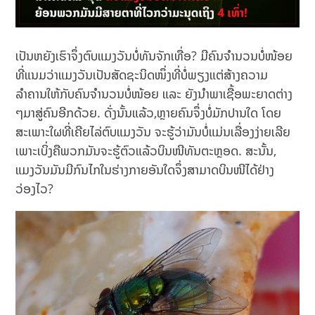
ເປັນຫຍັງເຮົາຈຶ່ງຕົບແມງວັນບໍ່ທັນຈັກເທື່ອ? ມີຄົນຈຳນວນບໍ່ໜ້ອຍ
ທີ່ແນມວ່າແມງວັນເປັນສັດຊະນິດໜຶ່ງທີ່ບໍ່ພຽງແຕ່ສ້າງຄວາມ
ລຳຄານໃຫ້ກັບຄົນຈຳນວນບໍ່ໜ້ອຍ ແລະ ຍັງນຳພາເຊື້ອພະຍາດຕ່າງ
ໆມາສູ່ຄົນອີກດ້ວຍ. ດັ່ງນັ້ນແລ້ວ,ຫຼາຍຄົນຈຶ່ງບໍ່ມັກປານໃດ ໂດຍ
ສະເພາະໃຜທີ່ເຄີຍໄລ່ຕົບແມງວັນ ຈະຮູ້ວ່າມັນບໍ່ແມ່ນເລື່ອງງ່າຍເລີຍ
ເພາະເບິ່ງຄືພວກມັນຈະຮູ້ຕົວແລ້ວບິນໜີທັນຕະຫຼອດ. ສະນັ້ນ,
ແມງວັນມັນມີກົນໄກໃນຮ່າງກາຍອັນໃດຈຶ່ງສາມາດບິນໜີໄດ້ຢ່າງ
ວ່ອງໄວ?