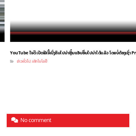
YouTube ໃຈດີ ເປີດຟີເຈີ້ເບິ່ງຄິບໄປນຳຫຼິ້ນແອັບອື່ນໄປນຳໄດ້ແລ້ວ ໂດຍບໍ່ຕ້ອງເຊົ່
ຂ່າວທົ່ວໄປ
ເທັກໂນໂລຢີ
,
No comment