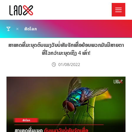
ສັດໂລກ
ສາເຫດທີ່ມະນຸດຕົບແມງວັນບໍ່ທັນຈັກເທື່ອຍ້ອນພວກມັນມີສາຍຕາ
ທີ່ໄວກວ່າມະນຸດເຖິງ 4 ເທົ່າ!
01/08/2022