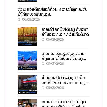
ດ່ວນ! ແຈ້ງເຕືອນໄພນໍ້າຖ້ວມ 3 ສາຍນໍ້າຫຼັກ ລະດັບ
ນໍ້າໃກ້ແຕະຈຸດອັນຕະລາຍ
06/08/2026
ລາຄາຄຳໂລກຟື້ນໂຕແຮງ ດັນລາຄາ
ຄຳໃນລາວທະລຸ 47 ລ້ານກີບຕໍ່ບາດ
06/08/2026
ລາວຖອດບົດຮຽນຫວຽດນາມ
ສ້າງເສດຖະກິດເປັນເຈົ້າຕົນເອງ
ກ້າວສູ່ເປົ້າໝາຍ 2035
06/08/2026
ນໍ້າມັນລາວປັບຕົວລົງທຸກຊະນິດ
ຕອບຮັບສັນຍານບວກຈາກຕະຫຼາດ
ໂລກ ແລະ ຊ່ອງແຄບຮໍມູສ
06/08/2026
ດຣາມ່າແລກຍອດຂາຍ, ກົນຍຸດ
ການຕະຫຼາດສີເທົາ ຢາພິດທຳລາຍ