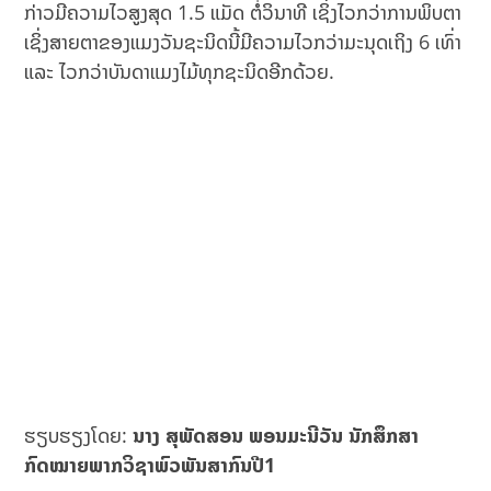
ກ່າວມີຄວາມໄວສູງສຸດ 1.5 ແມັດ ຕໍ່ວິນາທີ ເຊິ່ງໄວກວ່າການພິບຕາ
ເຊິ່ງສາຍຕາຂອງແມງວັນຊະນິດນີ້ມີຄວາມໄວກວ່າມະນຸດເຖິງ 6 ເທົ່າ
ແລະ ໄວກວ່າບັນດາແມງໄມ້ທຸກຊະນິດອີກດ້ວຍ.
ຮຽບຮຽງໂດຍ:
ນາງ ສຸພັດສອນ ພອນມະນີວັນ ນັກສຶກສາ
ກົດໝາຍພາກວິຊາພົວພັນສາກົນປີ1