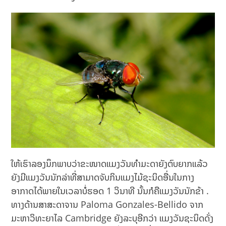
ໃຫ້ເຮົາລອງນຶກພາບວ່າຂະໜາດແມງວັນທຳມະດາຍັງຕົບຍາກແລ້ວ
ຍັງມີແມງວັນນັກລ່າທີ່ສາມາດຈັບກິນແມງໄມ້ຊະນິດອື່ນໃນກາງ
ອາກາດໄດ້ພາຍໃນເວລາບໍ່ຮອດ 1 ວິນາທີ ນັ້ນກໍຄືແມງວັນນັກຂ້າ .
ທາງດ້ານສາສະດາຈານ Paloma Gonzales-Bellido ຈາກ
ມະຫາວິທະຍາໄລ Cambridge ຍັງລະບຸອີກວ່າ ແມງວັນຊະນິດດັ່ງ