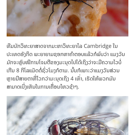
ທີມນັກວິທະຍາສາດຈາກມະຫາວິທະຍາໄລ Cambridge ໃນ
ປະເທດອັງກິດ ພະຍາຍາມຊອກຫາຄຳຕອບແລ້ວກໍພົບວ່າ ແມງວັນ
ມັກຈະຫຼົບໜີການໂຈມຕີຂອງມະນຸດໄປໄດ້ເຖິງວ່າຈະມີຄວາມໄວບໍ່
ເກີນ 8 ກິໂລແມັດຕໍ່ຊົ່ວໂມງກໍຕາມ. ນັ້ນກໍເພາະວ່າແມງວັນສ່ວນ
ຫຼາຍມີສາຍຕາທີ່ໄວກວ່າມະນຸດເຖິງ 4 ເທົ່າ, ເຮັດໃຫ້ພວກມັນ
ສາມາດເບິ່ງເຫັນໃນການເຄື່ອນໄຫວຊ້າໆ.