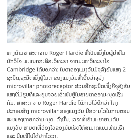
ທາງດ້ານສາສະດາຈານ Roger Hardie ທີ່ເປັນໜຶ່ງໃນຜູ້ນຳທີມ
ນັກວິໄຈ ພະແນກສະລິລະວິທະຍາ ຈາກມະຫາວິທະຍາໄລ
Cambridge ໄດ້ບອກວ່າ: ໃນຕາຂອງແມງວັນມີຈຸລັງຮັບແສງ 2
ຊະນິດ,ຊະນິດໜຶ່ງຢູ່ໃນຕາຂອງແມງວັນທີ່ເອີ້ນວ່າຈຸລັງ
microvillar photoreceptor ສ່ວນອີກຊະນິດໜຶ່ງຄືຈຸລັງຮັບ
ແສງທີ່ມີຮູບທໍ່ແລະຮູບຈວຍເຊິ່ງພົບຢູ່ໃນສາຍຕາຂອງມະນຸດເຊັ່ນ
ກັນ. ສາສະດາຈານ Roger Hardie ໄດ້ກ່າວໄວ້ອີກວ່າ ໂຄງ
ປະກອບສ້າງ microvillar ຂອງແມງວັນ ມີຄວາມໄວໃນການຕອບ
ສະໜອງຫຼາຍກວ່າມະນຸດ. ດັ່ງນັ້ນ, ເວລາທີ່ເຮົາພະຍາຍາມຕົບ
ແມງວັນ ສາຍຕາທີ່ວ່ອງໄວຂອງມັນເຮັດໃຫ້ສາມາດແນມເຫັນເຮົາ
ແລະ ບິນໜີໄປໄດ້ຢ່າງໄວວາ.