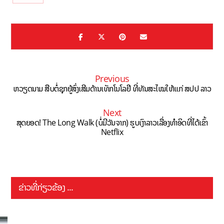
Previous
ຫວຽດນາມ ສືບຕໍ່ຊຸກຍູ້ສົ່ງເສີມດ້ານເທັກໂນໂລຢີ ທີ່ທັນສະໄໝໃຫ້ແກ່ ສປປ ລາວ
Next
ສຸດຍອດ! The Long Walk (ບໍ່ມີວັນຈາກ) ຮູບເງົາລາວເລື່ອງທຳອິດທີ່ໄດ້ເຂົ້າ
Netflix
ຂ່າວທີ່ກ່ຽວຂ້ອງ ...