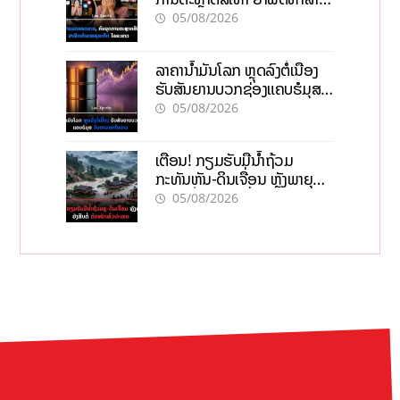
ທຸລະກິດ ໄລຍະຍາວ
05/08/2026
ລາຄານ້ຳມັນໂລກ ຫຼຸດລົງຕໍ່ເນື່ອງ
ຮັບສັນຍານບວກຊ່ອງແຄບຮໍມຸສ
ຈັບຕາລາຄາໃນລາວ
05/08/2026
ເຕືອນ! ກຽມຮັບມືນໍ້າຖ້ວມ
ກະທັນຫັນ-ດິນເຈື່ອນ ຫຼັງພາຍຸຝົນ
ຍັງສືບຕໍ່ຕົກໜັກທົ່ວປະເທດ
05/08/2026