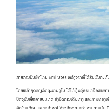
ສາຍການບິນຍັກໃຫຍ່ Emirates ຫລັງຈາກທີ່ໄດ້ຮັບຜົນກະທົບຈ
ໂດຍຫລ້າສຸດທາງລັດຖະບານດູໄບ ໄດ້ໃຫ້ເງິນຊ່ອຍເຫລືອສາຍການ
ປັດຈຸບັນທີ່ຫລາຍປະເທດ ຍັງປິດການເດີນທາງ ແລະການທ່ອງທ່ຽວທ
ລົດເງິນເດືອນ ແລະຫລ້າສຸດມີຂ່າວລືອອກມາວ່າ ສາຍການບິນ 