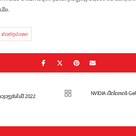
ເລີຍ.
ຂ່າວຕ່າງປະເທດ
NVIDIA ເປີດໂຕກາດຈໍ Ge
ລວງວຽງຈັນໃນປີ 2022