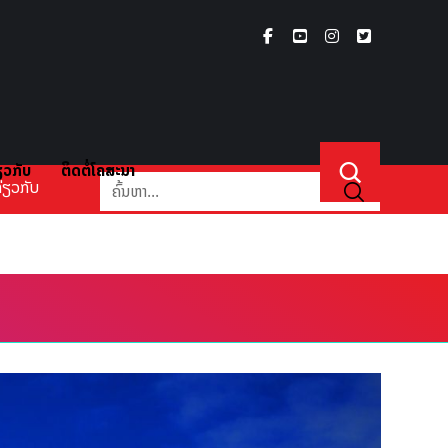
ຽວກັບ
ຕິດຕໍ່ໂຄສະນາ
່ຽວກັບ