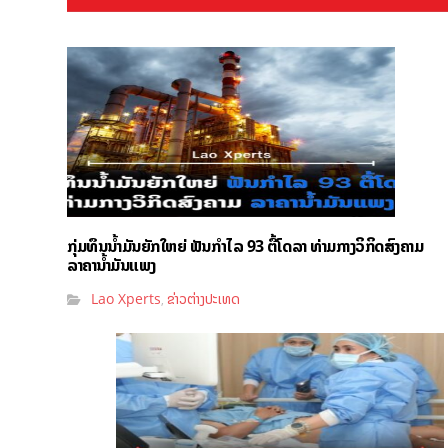
ກຸ່ມທຶນນ້ຳມັນຍັກໃຫຍ່ ຟັນກຳໄລ 93 ຕື້ໂດລາ ທ່າມກາງວິກິດສົງຄາມ
ລາຄານໍ້າມັນແພງ
Lao Xperts
ຂ່າວຕ່າງປະເທດ
,