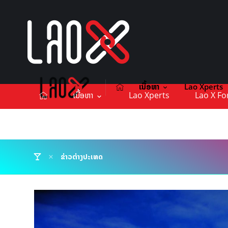
ເນື້ອຫາ
Lao Xperts
ເນື້ອຫາ
Lao Xperts
Lao X F
ຕິດຕໍ່ໂຄສະນາ
ຂ່າວຕ່າງປະເທດ