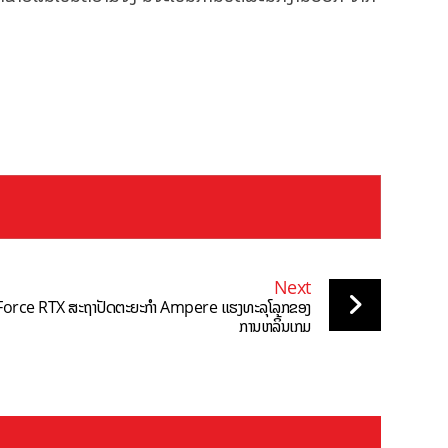
Next
Force RTX ສະຖາປັດຕະຍະກຳ Ampere ແຮງທະລຸໂລກຂອງ
ການຫລິ້ນເກມ