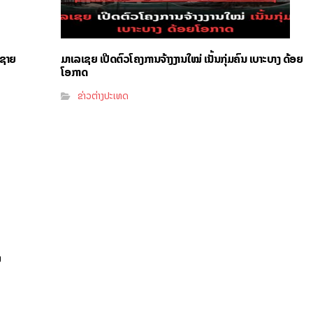
ງຊາຍ
ມາເລເຊຍ ເປີດຕົວໂຄງການຈ້າງງານໃໝ່ ເນັ້ນກຸ່ມຄົນ ເບາະບາງ ດ້ອຍ
ໂອກາດ
ຂ່າວຕ່າງປະເທດ
ຍ