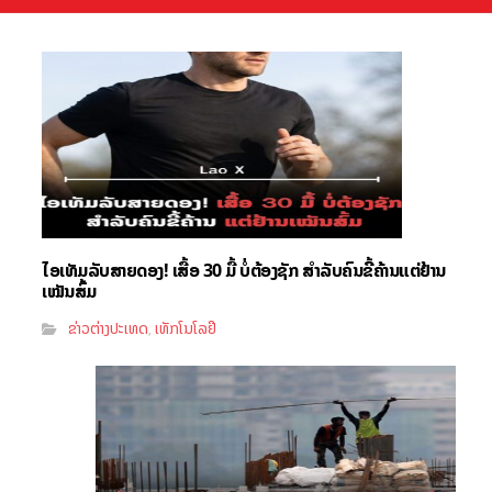
ໄອເທັມລັບສາຍດອງ! ເສື້ອ 30 ມື້ ບໍ່ຕ້ອງຊັກ ສຳລັບຄົນຂີ້ຄ້ານແຕ່ຢ້ານ
ເໝັນສົ້ມ
ຂ່າວຕ່າງປະເທດ
ເທັກໂນໂລຢີ
,