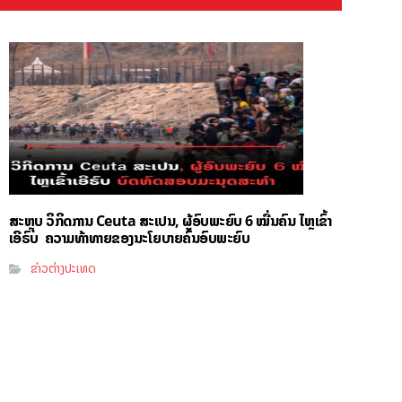
ສະຫຼຸບ ວິກິດການ Ceuta ສະເປນ, ຜູ້ອົບພະຍົບ 6 ໝື່ນຄົນ ໄຫຼເຂົ້າ
ເອີຣົບ ຄວາມທ້າທາຍຂອງນະໂຍບາຍຄົນອົບພະຍົບ
ຂ່າວຕ່າງປະເທດ