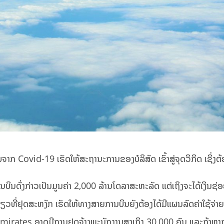
າກ Covid-19 ເຮັດໃຫ້ສະຖານະການຂອງບໍລິສັດ ເຂົ້າສູ່ຈຸດວິກິດ ເຊິ່ງຕ
ບິນດັ່ງກ່າວເປັນມູນຄ່າ 2,000 ລ້ານໂດລາສະຫະລັດ ແຕ່ເຖິງຈະໄດ້ເງິນ
ີ່ຢຸດສະຫງັກ ເຮັດໃຫ້ທາງສາຍການບິນຍັງຕ້ອງໄດ້ມີແຜນລົດຄ່າໃຊ້ຈ່າຍດ້ານ
Emirates ອາດມີການຢຸດຈ້າງພະນັກງານສູງເຖິງ 30,000 ຄົນ ແລະຖ້າຫາກ