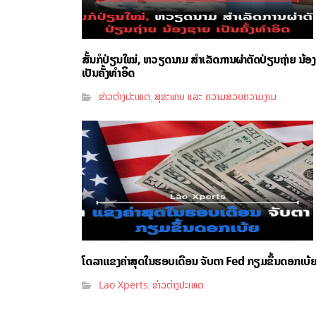
ສັ້ນກໍປ່ຽນໃໝ່, ຫວຽດນາມ ສຳເລັດການຜ່າຕັດປ່ຽນຖ່າຍ ນ້ອ
ເປັນຄັ້ງທຳອິດ
ຂ່າວຕ່າງປະເທດ
ສຸຂະພາບ ແລະ ຄວາມສວຍຄວາມງາມ
,
ໂດລາແຂງຄ່າສຸດໃນຮອບເດືອນ ຈັບຕາ Fed ກຽມຂຶ້ນດອກເບ້
Lao Xperts
ຂ່າວຕ່າງປະເທດ
,