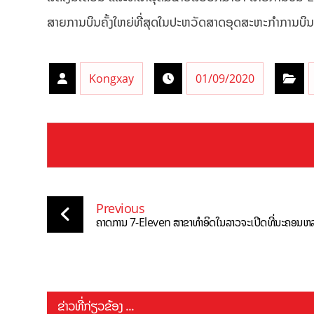
ສາຍການບິນຄັ້ງໃຫຍ່ທີ່ສຸດໃນປະຫວັດສາດອຸດສະຫະກຳການບິນ
Kongxay
01/09/2020
Previous
ຄາດການ 7-Eleven ສາຂາທຳອິດໃນລາວຈະເປີດທີ່ນະຄອນຫ
ຂ່າວທີ່ກ່ຽວຂ້ອງ ...