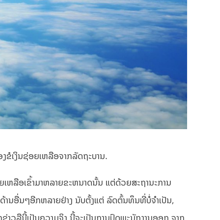
້ອງຂໍເງິນຊ່ອຍເຫລືອຈາກລັດຖະບານ.
ຊ່ອຍເຫລືອເຂົ້າມາຫລາຍຂະຫນາດນັ້ນ ແຕ່ດ້ວຍສະຖານະການ
ອື່ນໆອີກຫລາຍຢ່າງ ນັບຕັ້ງແຕ່ ລົດຕົ້ນທຶນທີ່ບໍ່ຈຳເປັນ,
ຂ່າວລືນີ້ເປັນຄວາມຈິງ ນີ້ຈະເປັນການປົດພະນັກງານອອກ ຈາກ