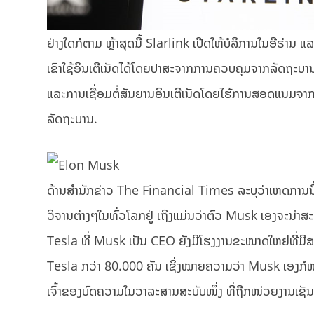
ຢ່າງໃດກໍຕາມ ຫຼ້າສຸດນີ້ Slarlink ເປີດໃຫ້ບໍລິການໃນອີຣ່າ
ເຂົາໃຊ້ອິນເຕີເນັດໄດ້ໂດຍປາສະຈາກການຄວບຄຸມຈາກລັດຖະບ
ແລະການເຊື່ອມຕໍ່ສັນຍານອິນເຕີເນັດໂດຍໄຮ້ການສອດແນມຈາກ
ລັດຖະບານ.
ດ້ານສຳນັກຂ່າວ The Financial Times ລະບຸວ່າເຫດການນີ
ວິຈານຕ່າງໆໃນທົ່ວໂລກຢູ່ ເຖິງແມ່ນວ່າຕົວ Musk ເອງຈະນຳສ
Tesla ທີ່ Musk ເປັນ CEO ຍັງມີໂຮງງານຂະໜາດໃຫຍ່ທີ່ມີສ
Tesla ກວ່າ 80.000 ຄັນ ເຊິ່ງໝາຍຄວາມວ່າ Musk ເອງກໍໜ້
ເຈົ້າຂອງບົດຄວາມໃນວາລະສານສະບັບໜຶ່ງ ທີ່ຖືກໜ່ວຍງານເຊັນ