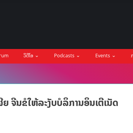
orum
ວິດີໂອ
Podcasts
Events
ກ
ຍ ຈີນຂໍໃຫ້ລະງັບບໍລິການອິນເຕີເນັດ