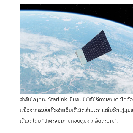
ສຳລັບໂຄງການ Starlink ເປັນລະບົບໃຫ້ບໍລິການອິນເຕີເນັດດ
ເໜືອຈາກລະບົບເຄືອຂ່າຍອິນເຕີເນັດທຳມະດາ ແຕ່ໃນອີກແງ່ມຸມໜຶ
ເຕີເນັດໂດຍ “ປາສະຈາກການຄວບຄຸມຈາກລັດຖະບານ”.