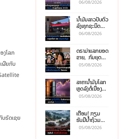
ຫວຽດນາມ ສ້າງ
06/08/2026
ເສດຖະກິດເປັນ
ເຈົ້າຕົນເອງ ກ້າວສູ່
ນໍ້າມັນລາວປັບຕົວ
ເປົ້າໝາຍ 2035
ລົງທຸກຊະນິດ
ຕອບຮັບສັນຍານ
06/08/2026
ບວກຈາກຕະຫຼາດ
ໂລກ ແລະ ຊ່ອງ
ດຣາມ່າແລກຍອດ
ແຄບຮໍມູສ
 ຂອງໂລກ
ຂາຍ, ກົນຍຸດ
ການຕະຫຼາດສີ
ດເຜີຍກັບ
05/08/2026
ເທົາ ຢາພິດ
Satellite
ທຳລາຍທຸລະກິດ
ລາຄານ້ຳມັນໂລກ
ໄລຍະຍາວ
ຫຼຸດລົງຕໍ່ເນື່ອງ
ຮັບສັນຍານບວກ
05/08/2026
ຊ່ອງແຄບຮໍມຸສ
ຈັບຕາລາຄາໃນ
ເຕືອນ! ກຽມ
ລາວ
ກັບຣັດເຊຍ
ຮັບມືນໍ້າຖ້ວມ
ກະທັນຫັນ-ດິນ
05/08/2026
ເຈື່ອນ ຫຼັງພາຍຸ