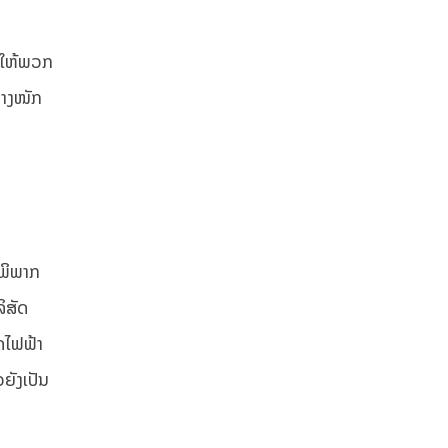
ັດໃຫ້ພວກ
່າງໜັກ
ມພິພາກ
ິສັດ
ດໄຟຟ້າ
ຍັງເປັນ