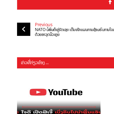
Previous
NATO ບໍ່ສົນຄໍາຂູ່ຣັດເຊຍ ເດີນໜ້າແຜນການຊ້ອມຮົບການໂຈ
ດ້ວຍອາວຸດນິວເຄຼຍ
ຂ່າວທີ່ກ່ຽວຂ້ອງ ...