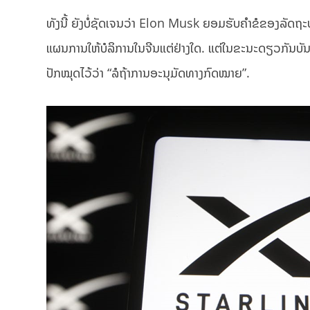
ທັງນີ້ ຍັງບໍ່ຊັດເຈນວ່າ Elon Musk ຍອມຮັບຄໍາຂໍຂອງລັດຖະບາ
ແຜນການໃຫ້ບໍລິການໃນຈີນແຕ່ຢ່າງໃດ. ແຕ່ໃນຂະນະດຽວກັນບັນ
ປັກໝຸດໄວ້ວ່າ “ລໍຖ້າການອະນຸມັດທາງກົດໝາຍ”.