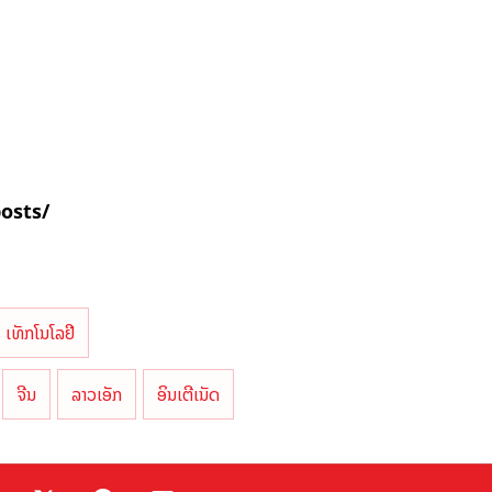
posts/
ເທັກໂນໂລຢີ
ຈີນ
ລາວເອັກ
ອິນເຕີເນັດ