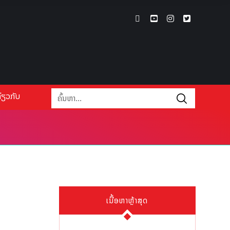
່ຽວກັບ
ເນື້ອຫາຫຼ້າສຸດ