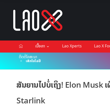
ເນື້ອຫາ
Lao Xperts
Lao X F
ຕິດຕໍ່ໂຄສະນາ
ເທັກໂນໂລຢີ
ສັນຍານໄປບໍ່ເຖິງ! Elon Musk ເຜີ
Starlink