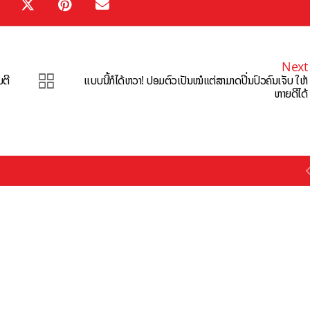
Next
ມຕີ
ແບບນີ້ກໍໄດ້ຫວາ! ປອມຕົວເປັນໝໍແຕ່ສາມາດປິ່ນປົວຄົນເຈັບ ໃຫ້
ຫາຍດີໄດ້