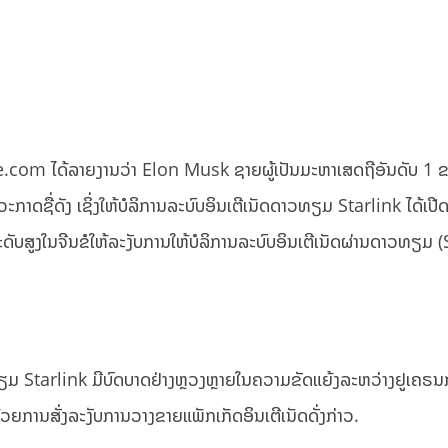
rge.com ໄດ້ລາຍງານວ່າ Elon Musk ຊາຍຜູ້ເປັນມະຫາເສດຖີອັນດັບ 1
ກາດຊື່ດັງ ເຊິ່ງໃຫ້ບໍລິການລະບົບອິນເຕີເນັດດາວທຽມ Starlink ໄດ້ເປີ
ບສູງໃນຈີນຂໍໃຫ້ລະງັບການໃຫ້ບໍລິການລະບົບອິນເຕີເນັດຜ່ານດາວທຽມ (
າວທຽມ Starlink ມີບົດບາດຢ່າງຫຼວງຫຼາຍໃນຄວາມຂັດແຍ້ງລະຫວ່າງຢູເຄຣນ
້ວຍການສັ່ງລະງັບການວາງຂາຍແພັກເກັດອິນເຕີເນັດດັ່ງກ່າວ.