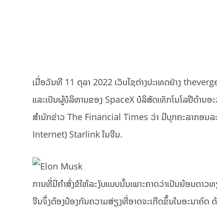
ເມື່ອວັນທີ 11 ຕຸລາ 2022 ເວັບໄຊຕ່າງປະເທດຢ່າງ theve
ແລະເປັນຜູ້ບໍລິຫານຂອງ SpaceX ບໍລິສັດເທັກໂນໂລຢີດ້ານອະວະ
ສຳນັກຂ່າວ The Financial Times ວ່າ ມີບຸກຄະລາກອນລະດັ
Internet) Starlink ໃນຈີນ.
ການທີ່ມີຄໍາສັ່ງຂໍໃຫ້ລະງັບແບບນັ້ນເພາະຄາດວ່າເປັນຍ້ອນດ
ຈີນຈຶ່ງຕ້ອງປ້ອງກັນຄວາມສ່ຽງທີ່ອາດຈະເກີດຂຶ້ນໃນອະນາຄົດ ດ