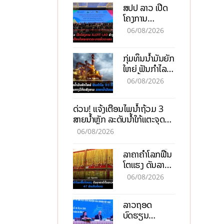
ສປປ ລາວ ເປີດ
ໂຄງການ
ALERT-LAO
06/08/2026
ສ້າງຕາໜ່າງ
ເຕືອນໄພພະຍາດ
ກຸ່ມທຶນນ້ຳມັນຍັກ
ລະບາດທົ່ວ
ໃຫຍ່ ຟັນກຳໄລ
ປະເທດ
93 ຕື້ໂດລາ
06/08/2026
ທ່າມກາງວິກິດ
ສົງຄາມ ລາຄາ
ດ່ວນ! ແຈ້ງເຕືອນໄພນໍ້າຖ້ວມ 3
ນໍ້າມັນແພງ
ສາຍນໍ້າຫຼັກ ລະດັບນໍ້າໃກ້ແຕະຈຸດ
ອັນຕະລາຍ
06/08/2026
ລາຄາຄຳໂລກຟື້ນ
ໂຕແຮງ ດັນລາຄາ
ຄຳໃນລາວທະລຸ
06/08/2026
47 ລ້ານກີບຕໍ່
ບາດ
ລາວຖອດ
ບົດຮຽນ