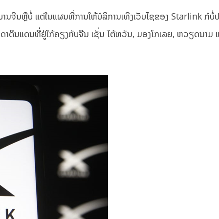
ນຈີນຫຼືບໍ່ ແຕ່ໃນແຜນທີ່ການໃຫ້ບໍລິການເທິງເວັບໄຊຂອງ Starlink ກໍບໍ່
ດາດິນແດນທີ່ຢູ່ໃກ້ຄຽງກັບຈີນ ເຊັ່ນ ໄຕ້ຫວັນ, ມອງໂກເລຍ, ຫວຽດນາມ 