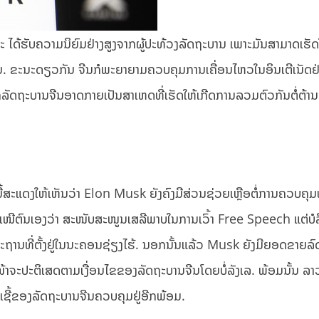
ນ ແລະ ໄດ້ຮັບຄວາມນິຍົມຢ່າງສູງຈາກຜູ້ປະທ້ວງລັດຖະບານ ເພາະມັນສາມາດເຮ
ານ. ຂະນະດຽວກັນ ຈີນກໍພະຍາຍາມຄວບຄຸມການເຄື່ອນໄຫວໃນອິນເຕີເນັດຢ
ລັດຖະບານຈີນອາດກາຍເປັນສາເຫດທີ່ເຮັດໃຫ້ເກີດການລວມຕົວກັນຕໍ່ຕ້ານ
້ສະແດງໃຫ້ເຫັນວ່າ Elon Musk ຍັງຄົງມີສ່ວນຊ່ວຍເຫຼືອຕໍ່ການຄວບຄຸ
ະເໜີຕົນເອງວ່າ ສະໜັບສະໜູນເສລີພາບໃນການເວົ້າ Free Speech ແຕ່ບໍລ
ະຖານທີ່ຕັ້ງຢູ່ໃນນະຄອນຊ່ຽງໄຮ້. ນອກນັ້ນແລ້ວ Musk ຍັງມີຍອດຂາຍລົ
າຈະປະຕິເສດຕາມເງື່ອນໄຂຂອງລັດຖະບານຈີນໂດຍບໍ່ລັງເລ. ພ້ອມນັ້ນ ລາວ
ເຊີ້ຂອງລັດຖະບານຈີນຄວບຄຸມຢູ່ອີກພ້ອມ.