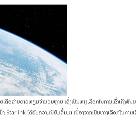
້ວຍເຄືອຂ່າຍດາວທຽມຈໍານວນຫຼາຍ ເຊິ່ງເປັນທາງເລືອກໃນການເຂົ້າເຖິງສັ
່ງ Starlink ໄດ້ຮັບຄວາມນິຍົມຂຶ້ນມາ ເນື່ອງຈາກເປັນທາງເລືອກໃນການເຂົ