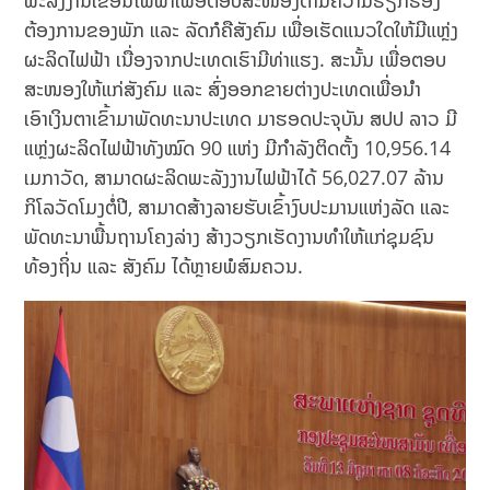
ພະລັງງານເຂື່ອນໄຟຟ້າເພື່ອຕອບສະໜອງຕາມຄວາມຮຽກຮ້ອງ
ຕ້ອງການຂອງພັກ ແລະ ລັດກໍຄືສັງຄົມ ເພື່ອເຮັດແນວໃດໃຫ້ມີແຫຼ່ງ
ຜະລິດໄຟຟ້າ ເນື່ອງຈາກປະເທດເຮົາມີທ່າແຮງ. ສະນັ້ນ ເພື່ອຕອບ
ສະໜອງໃຫ້ແກ່ສັງຄົມ ແລະ ສົ່ງອອກຂາຍຕ່າງປະເທດເພື່ອນໍາ
ເອົາເງິນຕາເຂົ້າມາພັດທະນາປະເທດ ມາຮອດປະຈຸບັນ ສປປ ລາວ ມີ
ແຫຼ່ງຜະລິດໄຟຟ້າທັງໝົດ 90 ແຫ່ງ ມີກໍາລັງຕິດຕັ້ງ 10,956.14
ເມກາວັດ, ສາມາດຜະລິດພະລັງງານໄຟຟ້າໄດ້ 56,027.07 ລ້ານ
ກິໂລວັດໂມງຕໍ່ປີ, ສາມາດສ້າງລາຍຮັບເຂົ້າງົບປະມານແຫ່ງລັດ ແລະ
ພັດທະນາພື້ນຖານໂຄງລ່າງ ສ້າງວຽກເຮັດງານທໍາໃຫ້ແກ່ຊຸມຊົນ
ທ້ອງຖິ່ນ ແລະ ສັງຄົມ ໄດ້ຫຼາຍພໍສົມຄວນ.