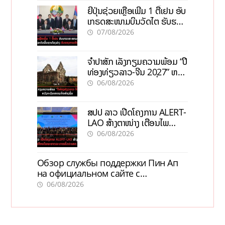
ຍີ່ປຸ່ນຊ່ວຍເຫຼືອເພີ່ມ 1 ຕື້ເຢນ ອັບ
ເກຣດສະໜາມບິນວັດໄຕ ຮັບຮອງ
ການເຕີບໂຕ
07/08/2026
ຈຳປາສັກ ເລັ່ງກຽມຄວາມພ້ອມ “ປີ
ທ່ອງທ່ຽວລາວ-ຈີນ 2027” ຫວັງ
ກະຕຸ້ນເສດຖະກິດທ້ອງຖິ່ນ
06/08/2026
ສປປ ລາວ ເປີດໂຄງການ ALERT-
LAO ສ້າງຕາໜ່າງ ເຕືອນໄພ
ພະຍາດລະບາດທົ່ວປະເທດ
06/08/2026
Обзор службы поддержки Пин Ап
на официальном сайте с
актуальной информацией
06/08/2026