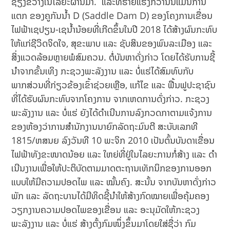
ຊຽງຂວາງໃນໄລຍະຜ່ານມາ. ແລະທີ່ຮ້າຍແຮງກວ່ານັ້ນແມ່ນການ
ແຕກ ຂອງຄູກັນນໍ້າ D (Saddle Dam D) ຂອງໂຄງການເຂື່ອນ
ໄຟຟ້າເຊປຽນ-ເຊນ້ຳນ້ອຍທີ່ເກີດຂຶ້ນໃນປີ 2018 ໄດ້ສ້າງຜົນກະທົບ
ໃຫ້ແກ່ຊີວິດຈິດໃຈ, ສຸຂະພາບ ແລະ ຊັບສິນຂອງພົນລະເມືອງ ແລະ
ສິ່ງແວດລ້ອມຫຼາຍພໍສົມຄວນ. ຕໍ່ບັນຫາດັ່ງກ່າວ ໂດຍໄດ້ຮັບການຊີ້
ນໍາຈາກຂັ້ນເທິງ ກະຊວງພະລັງງານ ແລະ ບໍ່ແຮ່ໄດ້ສົມທົບກັບ
ພາກສ່ວນທີ່ກ່ຽວຂ້ອງເຂົ້າຊ່ວຍເຫຼືອ, ແກ້ໄຂ ແລະ ຟື້ນຟູປະຊາຊົນ
ທີ່ໄດ້ຮັບຜົນກະທົບຈາກໂຄງການ ຈາກເຫດການດັ່ງກ່າວ. ກະຊວງ
ພະລັງງານ ແລະ ບໍ່ແຮ່ ຍັງໄດ້ດໍາເນີນການລົງກວດກາຕາມແຈ້ງການ
ຂອງຫ້ອງວ່າການສໍານັກງານນາຍົກລັດຖະມົນຕີ ສະບັບເລກທີ
1815/ຫສນຍ ລົງວັນທີ 10 ພະຈິກ 2010 ເປັນຕົ້ນບັນດາເຂື່ອນ
ໄຟຟ້າທັງຂະໜາດນ້ອຍ ແລະ ໃຫຍ່ທີ່ຢູ່ໃນໄລຍະການກໍ່ສ້າງ ແລະ ດໍາ
ເນີນງານເພື່ອໃຫ້ປະຕິບັດຕາມມາດຕະຖານເທັກນິກຂອງການອອກ
ແບບໃຫ້ມີຄວາມປອດໄພ ແລະ ໝັ້ນຄົງ. ສະນັ້ນ ຈາກບັນຫາດັ່ງກ່າວ
ພັກ ແລະ ລັດຖະບານໄດ້ມີທິດຊີ້ນໍາໃຫ້ສ້າງກົດໝາຍເພື່ອຄຸ້ມຄອງ
ວຽກງານຄວາມປອດໄພຂອງເຂື່ອນ ແລະ ອະນຸມັດໃຫ້ກະຊວງ
ພະລັງງານ ແລະ ບໍ່ແຮ່ ສ້າງຕັ້ງກົມໜຶ່ງຂຶ້ນມາໂດຍໃສ່ຊື່ວ່າ ກົມ