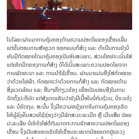
ໃນໄລຍະຜ່ານມາການຄຸ້ມຄອງດ້ານຄວາມປອດໄພຂອງເຂື່ອນເລີ່ມ
ແຕ່ຂັ້ນຕອນການສໍາຫຼວດ ອອກແບບກໍ່ສ້າງ ແລະ ດໍາເນີນການຍັງບໍ່
ທັນມີກົດໝາຍໃດມາຄຸ້ມຄອງເປັນອັນສະເພາະ, ສ່ວນໃຫຍ່ຈະເນັ້ນໃສ່
ແຕ່ເທັກນິກຂອງການກໍ່ສ້າງ ບໍ່ໄດ້ເນັ້ນສະເພາະຄວາມປອດໄພຈາກ
ການພັດທະນາ ແລະ ການນໍາໃຊ້ເຂື່ອນ. ຜ່ານມາແມ່ນອີງໃສ່ກົດໝາຍ
ວ່າດ້ວຍໄຟຟ້າ, ກົດໝາຍວ່າດ້ວຍການກໍ່ສ້າງ ແລະ ກົດໝາຍດ້ານ
ສິ່ງແວດລ້ອມ ແລະ ອື່ນໆທີ່ກ່ຽວຂ້ອງ ເພື່ອເປັນບ່ອນອີງໃນການ
ຈັດຕັ້ງປະຕິບັດ ແຕ່ສັງເກດເຫັນວ່າຍັງມີເນື້ອໃນບໍ່ຄົບຖ້ວນ, ບໍ່ຈະແຈ້ງ
ແລະ ບໍ່ຮັດກຸມ. ສະນັ້ນ ຈຶ່ງມີຄວາມຫຍຸ້ງຍາກໃນການຄຸ້ມຄອງເຮັດ
ໃຫ້ຜູ້ລົງທຶນສວຍໃຊ້ຊ່ອງວ່າງມີລັກສະນະລະເມີດ ຫຼື ເມີນເສີຍ ປ່ອຍ
ປະລະເລີຍ ບໍ່ເອົາໃຈໃສ່ຕໍ່ກັບມາດຕະການຮັກສາຄວາມປອດໄພຂອງ
ເຂື່ອນ ຈຶ່ງເປັນສາເຫດເຮັດໃຫ້ເຂື່ອນຂະໜາດນ້ອຍແຕກຢູ່ແຂວງ