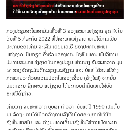
ກອງປະຊຸມສະໄໝສາມັນເທື່ອທີ 3 ຂອງສະພາແຫ່ງຊາດ ຊຸດ IX ໃນ
ວັນທີ 5 ກໍລະກົດ 2022 ທີ່ຫໍສະພາແຫ່ງຊາດ ພາຍໃຕ້ການເປັນ
ປະທານຂອງທ່ານ ຈະເລີນ ເຢຍປາວເຮີ ຮອງປະທານສະພາ
ແຫ່ງຊາດ ເປັນກຽດເຂົ້າຮ່ວມຂອງທ່ານ ໄຊສົມພອນ ພົມວິຫານ
ປະທານສະພາແຫ່ງຊາດ ໃນກອງປະຊຸມ ທ່ານນາງ ຈັນສະຫວາດ ບຸບ
ຜາ ຮອງລັດຖະມົນຕີກະຊວງພະລັງງານ ແລະ ບໍ່ແຮ່ ໄດ້ສະເໜີຮ່າງ
ກົດໝາຍວ່າດ້ວຍຄວາມປອດໄພຂອງເຂື່ອນ (ສ້າງໃໝ່) ຈາກນັ້ນ
ບັນດາສະມາຊິກສະພາແຫ່ງຊາດ ໄດ້ປະກອບຄຳຄິດເຫັນໃສ່ບົດ
ສະເໜີດັ່ງກ່າວ.
ທ່ານນາງ ຈັນສະຫວາດ ບຸບຜາ ກ່າວວ່າ ນັບແຕ່ປີ 1990 ເປັນຕົ້ນ
ມາ ລັດຖະບານໄດ້ເປີດກວ້າງການລົງທຶນໂດຍອະນຸຍາດໃຫ້ນັກ
ລົງທຶນພາຍໃນ ແລະ ຕ່າງປະເທດເຂົ້າມາລົງທຶນໃສ່ການພັດທະນາ