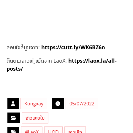
ຂອບໃຈຂໍ້ມູນຈາກ:
https://cutt.ly/WK6BZ6n
ຕິດຕາມຂ່າວທັງໝົດຈາກ LaoX:
https://laox.la/all-
posts/
Kongxay
05/07/2022
ຂ່າວພາຍໃນ
#LaoX
HOD
ລາວເອັກ