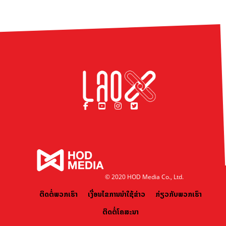
© 2020 HOD Media Co., Ltd.
ຕິດຕໍ່ພວກເຮົາ
ເງື່ອນໄຂການນຳໃຊ້ຂ່າວ
ກ່ຽວກັບພວກເຮົາ
ຕິດຕໍ່ໂຄສະນາ