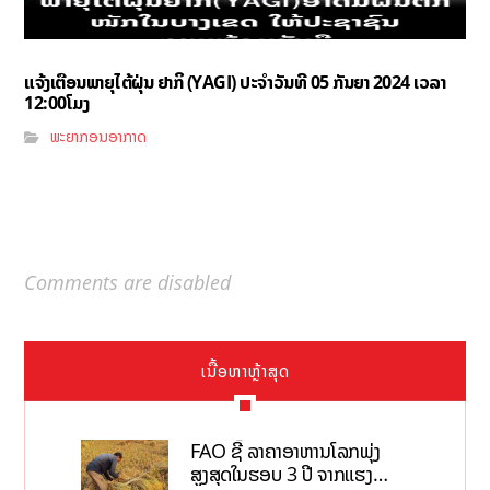
ແຈ້ງເຕືອນພາຍຸໄຕ້ຝຸ່ນ ຢາກິ (YAGI)​ ປະຈໍາວັນທີ 05 ກັນຍາ 2024 ເວລາ
12:00ໂມງ
ພະຍາກອນອາກາດ
Comments are disabled
ເນື້ອຫາຫຼ້າສຸດ
FAO ຊີ້ ລາຄາອາຫານໂລກພຸ່ງ
ສູງສຸດໃນຮອບ 3 ປີ ຈາກແຮງ