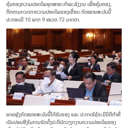
ຄຸ້ມຄອງຄວາມປອດໄພອຸດສາຫະກໍາພະລັງງານ ເພື່ອຄຸ້ມຄອງ,
ຕິດຕາມກວດກາຄວາມປອດໄພຂອງເຂື່ອນ ກົດໝາຍສະບັບນີ້
ປະກອບມີ 10 ພາກ 9 ໝວດ 72 ມາດຕາ.
ພາຍຫຼັງກົດໝາຍສະບັບນີ້ໄດ້ຮັບຮອງ ແລະ ປະກາດໃຊ້ຈະມີນິຕິກໍາທີ່
ເປັນບ່ອນອີງໃນການຈັດຕັ້ງປະຕິບັດວຽກງານຄວາມປອດໄພຂອງ