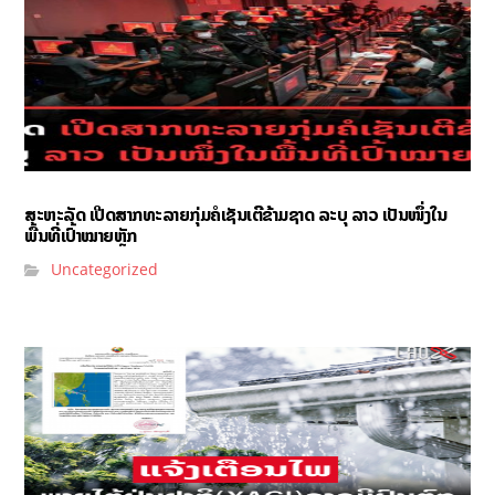
ສະຫະລັດ ເປີດສາກທະລາຍກຸ່ມຄໍເຊັນເຕີຂ້າມຊາດ ລະບຸ ລາວ ເປັນໜຶ່ງໃນ
ພື້ນທີ່ເປົ້າໝາຍຫຼັກ
Uncategorized