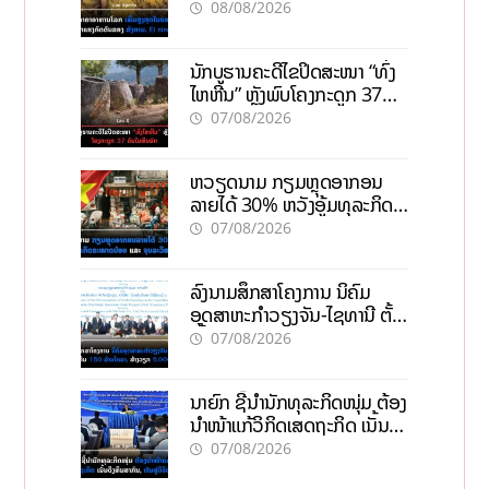
ກົດດັນຂອງສົງຄາມ, El nino
08/08/2026
ນັກບູຮານຄະດີໄຂປິດສະໜາ “ທົ່ງ
ໄຫຫີນ” ຫຼັງພົບໂຄງກະດູກ 37
ຄົນໃນຫີນຍັກ
07/08/2026
ຫວຽດນາມ ກຽມຫຼຸດອາກອນ
ລາຍໄດ້ 30% ຫວັງອູ້ມທຸລະກິດ
ຂະໜາດນ້ອຍ ແລະ ຈຸນລະ
07/08/2026
ວິສາຫະກິດ
ລົງນາມສຶກສາໂຄງການ ນິຄົມ
ອຸດສາຫະກຳວຽງຈັນ-ໄຊທານີ ຕັ້ງ
ເປົ້າດຶງທຶນ 150 ລ້ານໂດລາ, ສ້າງ
07/08/2026
ວຽກ 5.000 ຕຳແໜ່ງ
ນາຍົກ ຊີ້ນຳນັກທຸລະກິດໜຸ່ມ ຕ້ອງ
ນຳໜ້າແກ້ວິກິດເສດຖະກິດ ເນັ້ນດຶງ
ທຶນສາກົນ, ຫັນສູ່ດິຈິຕອນ
07/08/2026