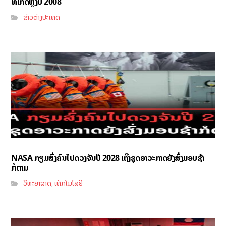
ທີ່ເກີດຫຼັງປີ 2008
ຂ່າວຕ່າງປະເທດ
NASA ກຽມສົ່ງຄົນໄປດວງຈັນປີ 2028 ເຖິງຊຸດອາວະກາດຍັງສົ່ງມອບຊ້າ
ກໍຕາມ
ວິທະຍາສາດ
ເທັກໂນໂລຢີ
,