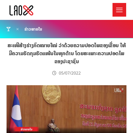
ຂ່າວພາຍໃນ
ສະເໜີສ້າງຮ່າງກົດໝາຍໃໝ່ ວ່າດ້ວຍຄວາມປອດໄພຂອງເຂື່ອນ ໃຫ້
ມີຄວາມຮັດກຸມຮັດແໜ້ນໃນທຸກດ້ານ ໂດຍສະເພາະຄວາມປອດໄພ
ຂອງປະຊາຊົນ
05/07/2022