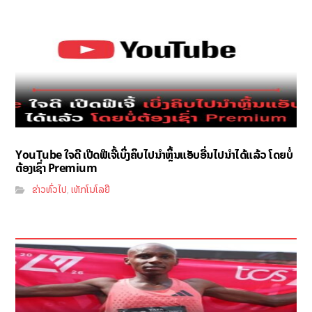
YouTube ໃຈດີ ເປີດຟີເຈີ້ເບິ່ງຄິບໄປນຳຫຼິ້ນແອັບອື່ນໄປນຳໄດ້ແລ້ວ ໂດຍບໍ່
ຕ້ອງເຊົ່າ Premium
ຂ່າວທົ່ວໄປ
ເທັກໂນໂລຢີ
,