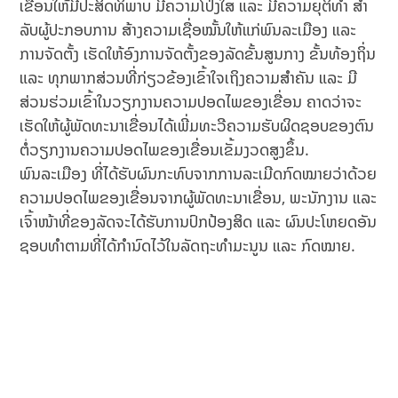
ເຂື່ອນໃຫ້ມີປະສິດທິພາບ ມີຄວາມໂປ່ງໃສ ແລະ ມີຄວາມຍຸຕິທໍາ ສໍາ
ລັບຜູ້ປະກອບການ ສ້າງຄວາມເຊື່ອໝັ້ນໃຫ້ແກ່ພົນລະເມືອງ ແລະ
ການຈັດຕັ້ງ ເຮັດໃຫ້ອົງການຈັດຕັ້ງຂອງລັດຂັ້ນສູນກາງ ຂັ້ນທ້ອງຖິ່ນ
ແລະ ທຸກພາກສ່ວນທີ່ກ່ຽວຂ້ອງເຂົ້າໃຈເຖິງຄວາມສໍາຄັນ ແລະ ມີ
ສ່ວນຮ່ວມເຂົ້າໃນວຽກງານຄວາມປອດໄພຂອງເຂື່ອນ ຄາດວ່າຈະ
ເຮັດໃຫ້ຜູ້ພັດທະນາເຂື່ອນໄດ້ເພີ່ມທະວີຄວາມຮັບຜິດຊອບຂອງຕົນ
ຕໍ່ວຽກງານຄວາມປອດໄພຂອງເຂື່ອນເຂັ້ມງວດສູງຂຶ້ນ.
ພົນລະເມືອງ ທີ່ໄດ້ຮັບຜົນກະທົບຈາກການລະເມີດກົດໝາຍວ່າດ້ວຍ
ຄວາມປອດໄພຂອງເຂື່ອນຈາກຜູ້ພັດທະນາເຂື່ອນ, ພະນັກງານ ແລະ
ເຈົ້າໜ້າທີ່ຂອງລັດຈະໄດ້ຮັບການປົກປ້ອງສິດ ແລະ ຜົນປະໂຫຍດອັນ
ຊອບທໍາຕາມທີ່ໄດ້ກໍານົດໄວ້ໃນລັດຖະທໍາມະນູນ ແລະ ກົດໝາຍ.