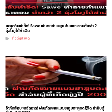
ມະນຸດຄົນທຳອິດ! Sawe ທຳລາຍກຳແພງແລ່ນມາຣາທອນຕ່ຳກວ່າ 2
ຊົ່ວໂມງໄດ້ສຳເລັດ
ຂ່າວຕ່າງປະເທດ
ອັງກິດສ້າງປະຫວັດສາດ! ຜ່ານກົດໝາຍແບນຢາສູບຕະຫຼອດຊີວິດ ສຳລັບຜູ້