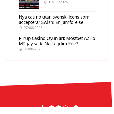
ການເຕີບໂຕ
07/08/2026
Nya casino utan svensk licens som
accepterar Swish: En jämförelse
07/08/2026
Pinup Casino Oyunları: Mostbet AZ ilə
Müqayisədə Nə Təqdim Edir?
07/08/2026