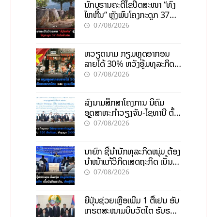
ນັກບູຮານຄະດີໄຂປິດສະໜາ “ທົ່ງ
ໄຫຫີນ” ຫຼັງພົບໂຄງກະດູກ 37
ຄົນໃນຫີນຍັກ
07/08/2026
ຫວຽດນາມ ກຽມຫຼຸດອາກອນ
ລາຍໄດ້ 30% ຫວັງອູ້ມທຸລະກິດ
ຂະໜາດນ້ອຍ ແລະ ຈຸນລະ
07/08/2026
ວິສາຫະກິດ
ລົງນາມສຶກສາໂຄງການ ນິຄົມ
ອຸດສາຫະກຳວຽງຈັນ-ໄຊທານີ ຕັ້ງ
ເປົ້າດຶງທຶນ 150 ລ້ານໂດລາ, ສ້າງ
07/08/2026
ວຽກ 5.000 ຕຳແໜ່ງ
ນາຍົກ ຊີ້ນຳນັກທຸລະກິດໜຸ່ມ ຕ້ອງ
ນຳໜ້າແກ້ວິກິດເສດຖະກິດ ເນັ້ນດຶງ
ທຶນສາກົນ, ຫັນສູ່ດິຈິຕອນ
07/08/2026
ຍີ່ປຸ່ນຊ່ວຍເຫຼືອເພີ່ມ 1 ຕື້ເຢນ ອັບ
ເກຣດສະໜາມບິນວັດໄຕ ຮັບຮອງ