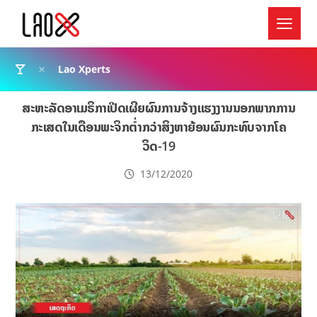
Lao Xperts
ສະຫະລັດອາເມຣິກາເປີດເຜີຍຜົນການຈ້າງແຮງງານນອກພາກການ
ກະເສດໃນເດືອນພະຈິກຕ່ຳກວ່າສິງຫາຍ້ອນຜົນກະທົບຈາກໂຄ
ວິດ-19
13/12/2020