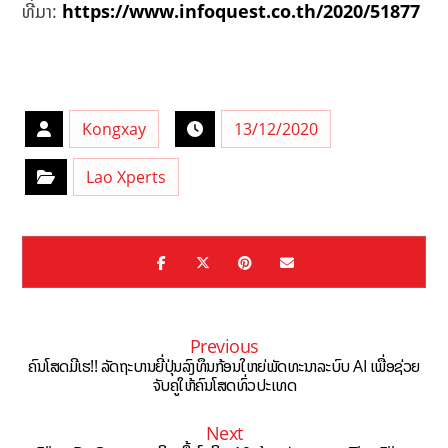
ທີ່ມາ:
https://www.infoquest.co.th/2020/51877
Kongxay
13/12/2020
Lao Xperts
Previous
ຄົນໂສດມີເຮ!! ລັດຖະບານຍີ່ປຸ່ນລົງທຶນກ້ອນໃຫຍ່ພັດທະນາລະບົບ AI ເພື່ອຊ່ວຍ
ຈັບຄູ່ໃຫ້ຄົນໂສດທົ່ວປະເທດ
Next