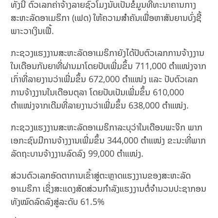
ທັງນີ້ ຕົວເລກຄ່າຈ້າງລາຍຊົ່ວໂມງນັບເປັນຂໍ້ມູນທີ່ທະນາຄານກາງ
ສະຫະລັດອາເມຣິກາ (ເຟດ) ໃຫ້ຄວາມສຳຄັນເພື່ອຫາສັນຍານບົ່ງຊີ້
ພາະວາເງິນເຟີ້.
ກະຊວງແຮງງານສະຫະລັດອາເມຣິກາຍັງໄດ້ປັບຕົວເລກການຈ້າງງານ
ໃນເດືອນກັນຍາທີ່ຜ່ານມາໂດຍປັບເພີ່ມຂຶ້ນ 711,000 ຕຳແໜ່ງຈາກ
ເກົ່າທີ່ລາຍງານວ່າເພີ່ມຂຶ້ນ 672,000 ຕຳແໜ່ງ ແລະ ປັບຕົວເລກ
ການຈ້າງງານໃນເດືອນຕຸລາ ໂດຍປັບເປັນເພີ່ມຂຶ້ນ 610,000
ຕຳແໜ່ງຈາກເດີມທີ່ລາຍງານວ່າເພີ່ມຂຶ້ນ 638,000 ຕຳແໜ່ງ.
ກະຊວງແຮງງານສະຫະລັດອາເມຣິກາລະບຸວ່າໃນເດືອນພະຈິກ ພາກ
ເອກະຊົນມີການຈ້າງງານເພີ່ມຂຶ້ນ 344,000 ຕຳແໜ່ງ ຂະນະທີ່ພາກ
ລັດຖະບານຈ້າງງານລົດລົງ 99,000 ຕຳແໜ່ງ.
ສ່ວນຕົວເລກອັດຕາການເຂົ້າສູ່ຕະຫຼາດແຮງງານຂອງສະຫະລັດ
ອາເມຣິກາ ເຊິ່ງສະແດງສັດສ່ວນກຳລັງແຮງງານຕໍ່ຈຳນວນປະຊາກອນ
ທັງໝົດລົດລົງສູ່ລະດັບ 61.5%