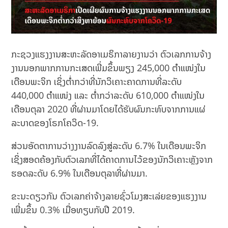
ກະຊວງແຮງງານສະຫະລັດອາເມຣິກາລາຍງານວ່າ ຕົວເລກການຈ້າງ
ງານນອກພາກການກະເສດເພີ່ມຂຶ້ນພຽງ 245,000 ຕຳແໜ່ງໃນ
ເດືອນພະຈິກ ເຊິ່ງຕ່ຳກວ່າທີ່ນັກວິເຄາະຄາດການທີ່ລະດັບ
440,000 ຕຳແໜ່ງ ແລະ ຕ່ຳກວ່າລະດັບ 610,000 ຕຳແໜ່ງໃນ
ເດືອນຕຸລາ 2020 ທີ່ຜ່ານມາໂດຍໄດ້ຮັບຜົນກະທົບຈາກການແຜ່
ລະບາດຂອງໂຣກໂຄວິດ-19.
ສ່ວນອັດຕາການວ່າງງານລົດລົງສູ່ລະດັບ 6.7% ໃນເດືອນພະຈິກ
ເຊິ່ງສອດຄ້ອງກັບຕົວເລກທີ່ໄດ້ຄາດການໄວ້ຂອງນັກວິເຄາະຫຼັງຈາກ
ຮອດລະດັບ 6.9% ໃນເດືອນຕຸລາທີ່ຜ່ານມາ.
ຂະນະດຽວກັນ ຕົວເລກຄ່າຈ້າງລາຍຊົ່ວໂມງສະເລ່ຍຂອງແຮງງານ
ເພີ່ມຂຶ້ນ 0.3% ເມື່ອທຽບກັບປີ 2019.