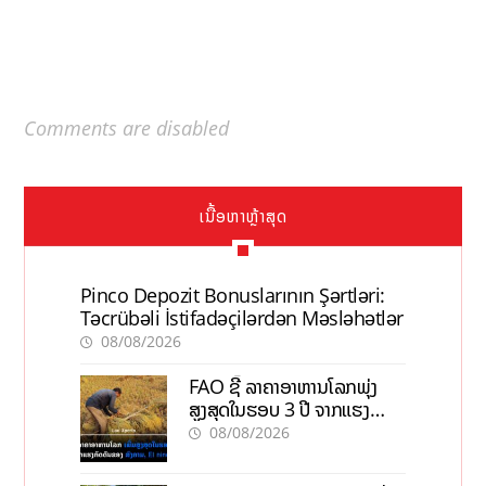
Comments are disabled
ເນື້ອຫາຫຼ້າສຸດ
Pinco Depozit Bonuslarının Şərtləri:
Təcrübəli İstifadəçilərdən Məsləhətlər
08/08/2026
FAO ຊີ້ ລາຄາອາຫານໂລກພຸ່ງ
ສູງສຸດໃນຮອບ 3 ປີ ຈາກແຮງ
ກົດດັນຂອງສົງຄາມ, El nino
08/08/2026