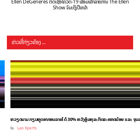
Ellen DeGeneres ຕິດເຊື້ອໂຄວິດ-19 ພ້ອມພັກລາຍການ The Ellen
Show ຈົນເຖິງປີຫນ້າ
ຂ່າວທີ່ກ່ຽວຂ້ອງ ...
ຫວຽດນາມ ກຽມຫຼຸດອາກອນລາຍໄດ້ 30% ຫວັງອູ້ມທຸລະກິດຂະໜາດນ້ອຍ ແລະ ຈຸນ
Lao Xperts