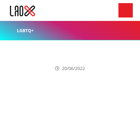
LGBTQ+
ສະຫະພັນລອຍນໍ້າສາກົນ ປະກາດບໍ່ໃຫ້ນັກກິລາຂ້າມເພດລົງແຂ່ງຂັນ
ກັບແມ່ຍິງ ເນື່ອງຈາກໄດ້ປຽບທາງດ້ານຮ່າງກາຍ
20/06/2022