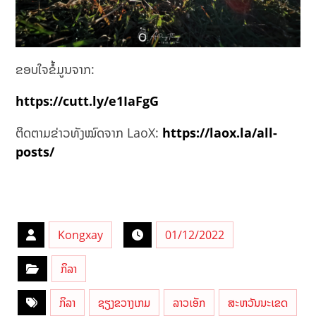
ຂອບໃຈຂໍ້ມູນຈາກ:
https://cutt.ly/e1IaFgG
ຕິດຕາມຂ່າວທັງໝົດຈາກ LaoX:
https://laox.la/all-
posts/
Kongxay
01/12/2022
ກິລາ
ກິລາ
ຊຽງຂວາງເກມ
ລາວເອັກ
ສະຫວັນນະເຂດ