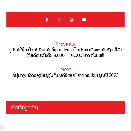
Previous
ຢູ່ວັດກໍມີເງິນເດືອນ! ວັດແຫ່ງໜຶ່ງຈາກປະເທດໄທປະກາດຮັບສະໝັກສັງກາລີວັດ
ເງິນເດືອນເລີ່ມຕົ້ນ 8.000 – 10.000 ບາດ ກິນຢູ່ຟຣີ
Next
ຍີ່ປຸ່ນກຽມທົດລອງນຳໃຊ້ເງິນ “ເຢນດິຈິຕອລ” ຄາດການເລີ່ມໃຊ້ໃນປີ 2023
ຂ່າວທີ່ກ່ຽວຂ້ອງ ...