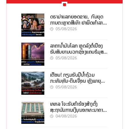
ດຣາມ່າແລກຍອດຂາຍ, ກົນຍຸດ
ການຕະຫຼາດສີເທົາ ຢາພິດທຳລາຍ
ທຸລະກິດ ໄລຍະຍາວ
05/08/2026
ລາຄານ້ຳມັນໂລກ ຫຼຸດລົງຕໍ່ເນື່ອງ
ຮັບສັນຍານບວກຊ່ອງແຄບຮໍມຸສ
ຈັບຕາລາຄາໃນລາວ
05/08/2026
ເຕືອນ! ກຽມຮັບມືນໍ້າຖ້ວມ
ກະທັນຫັນ-ດິນເຈື່ອນ ຫຼັງພາຍຸຝົນ
ຍັງສືບຕໍ່ຕົກໜັກທົ່ວປະເທດ
05/08/2026
ທຫລ ໂຈະຮັບຄຳຮ້ອງສ້າງຕັ້ງ
ສະຖາບັນການເງິນນອກທະນາຄານ
ຊົ່ວຄາວ ປັບປຸງເງື່ອນໄຂໃໝ່
04/08/2026