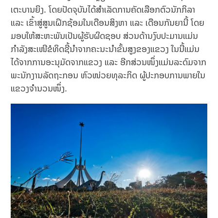
ເຕະບານຍິງ. ໂດຍປັດຈຸບັນໄດ້ສຳເລັດການຄັດເລືອກຕົວນັກກິລາ
ແລະ ເຂົ້າສູ່ສູນເຝິກຊ້ອມໃນເດືອນສິງຫາ ແລະ ເດືອນກັນຍານີ້ ໂດຍ
ມອບໃຫ້ສະຫະພັນເປັນຜູ້ຮັບຜິດຊອບ ສ່ວນດ້ານງົບປະມານແມ່ນ
ກຳລັງສະເໜີຂໍທິດຊີ້ນຳຈາກຄະນະນຳຂັ້ນສູງຂອງແຂວງ ໃນນີ້ແມ່ນ
ໄດ້ຈາກການອະນຸມັດຈາກແຂວງ ແລະ ອີກສ່ວນໜຶ່ງແມ່ນລະດົມຈາກ
ພະນັກງານລັດຖະກອນ ຫົວໜ່ວຍທຸລະກິດ ຜູ້ປະກອບການພາຍໃນ
ແຂວງຈຳນວນໜຶ່ງ.