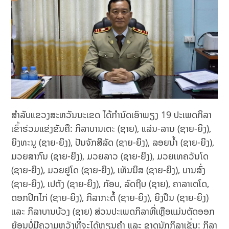
ສຳລັບແຂວງສະຫວັນນະເຂດ ໄດ້ກຳນົດເອົາພຽງ 19 ປະເພດກິລາ
ເຂົ້າຮ່ວມແຂ່ງຂັນຄື: ກິລາບານເຕະ (ຊາຍ), ແລ່ນ-ລານ (ຊາຍ-ຍິງ),
ຍິງທະນູ (ຊາຍ-ຍິງ), ປັນຈັກສີລັດ (ຊາຍ-ຍິງ), ລອຍນ້ຳ (ຊາຍ-ຍິງ),
ມວຍສາກົນ (ຊາຍ-ຍິງ), ມວຍລາວ (ຊາຍ-ຍິງ), ມວຍເທຄວັນໂດ
(ຊາຍ-ຍິງ), ມວຍຢູໂດ (ຊາຍ-ຍິງ), ເທັນນິສ (ຊາຍ-ຍິງ), ບານສົ່ງ
(ຊາຍ-ຍິງ), ເປຕັງ (ຊາຍ-ຍິງ), ກັອບ, ລົດຖີບ (ຊາຍ), ຄາລາເຕໂດ,
ດອກປິກໄກ່ (ຊາຍ-ຍິງ), ກິລາກະຕໍ້ (ຊາຍ-ຍິງ), ຍິງປືນ (ຊາຍ-ຍິງ)
ແລະ ກິລາບານບ້ວງ (ຊາຍ) ສ່ວນປະເພດກິລາທີ່ເຫຼືອແມ່ນຕັດອອກ
ຍ້ອນບໍ່ມີຄວາມຫວັງທີ່ຈະໄດ້ຫຼຽນຄຳ ແລະ ຂາດນັກກິລາເຊັ່ນ: ກິລາ