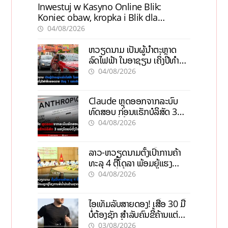
Inwestuj w Kasyno Online Blik:
Koniec obaw, kropka i Blik dla
pewności
04/08/2026
ຫວຽດນາມ ເປັນຜູ້ນຳຕະຫຼາດ
ລົດໄຟຟ້າ ໃນອາຊຽນ ເຄິ່ງປີທຳອິດ
ຍອດຂາຍບັນລຸ 1 ແສນຄັນ
04/08/2026
Claude ຫຼຸດອອກຈາກລະບົບ
ທົດສອບ ກ່ອນແຮັກບໍລິສັດ 3
ແຫ່ງໂດຍບໍ່ຕັ້ງໃຈ
04/08/2026
ລາວ-ຫວຽດນາມຕັ້ງເປົ້າການຄ້າ
ທະລຸ 4 ຕື້ໂດລາ ພ້ອມຍູ້ແຮງ
ໂຄງການທໍ່ນໍ້າມັນຂ້າມຊາດ
04/08/2026
ໄອເທັມລັບສາຍດອງ! ເສື້ອ 30 ມື້
ບໍ່ຕ້ອງຊັກ ສຳລັບຄົນຂີ້ຄ້ານແຕ່
ຢ້ານເໝັນສົ້ມ
03/08/2026