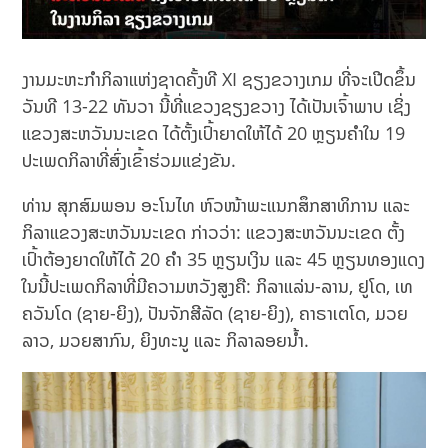
ງານມະຫະກຳກິລາແຫ່ງຊາດຄັ້ງທີ XI ຊຽງຂວາງເກມ ທີ່ຈະເປີດຂຶ້ນ
ວັນທີ 13-22 ທັນວາ ນີ້ທີ່ແຂວງຊຽງຂວາງ ໄດ້ເປັນເຈົ້າພາບ ເຊິ່ງ
ແຂວງສະຫວັນນະເຂດ ໄດ້ຕັ້ງເປົ້າຍາດໃຫ້ໄດ້ 20 ຫຼຽນຄຳໃນ 19
ປະເພດກິລາທີ່ສົ່ງເຂົ້າຮ່ວມແຂ່ງຂັນ.
ທ່ານ ສຸກສົມພອນ ອະໂນໄທ ຫົວໜ້າພະແນກສຶກສາທິການ ແລະ
ກິລາແຂວງສະຫວັນນະເຂດ ກ່າວວ່າ: ແຂວງສະຫວັນນະເຂດ ຕັ້ງ
ເປົ້າຕ້ອງຍາດໃຫ້ໄດ້ 20 ຄຳ 35 ຫຼຽນເງິນ ແລະ 45 ຫຼຽນທອງແດງ
ໃນນີ້ປະເພດກິລາທີ່ມີຄວາມຫວັງສູງຄື: ກິລາແລ່ນ-ລານ, ຢູໂດ, ເທ
ຄວັນໂດ (ຊາຍ-ຍິງ), ປັນຈັກສີລັດ (ຊາຍ-ຍິງ), ຄາຣາເຕໂດ, ມວຍ
ລາວ, ມວຍສາກົນ, ຍິງທະນູ ແລະ ກິລາລອຍນໍ້າ.