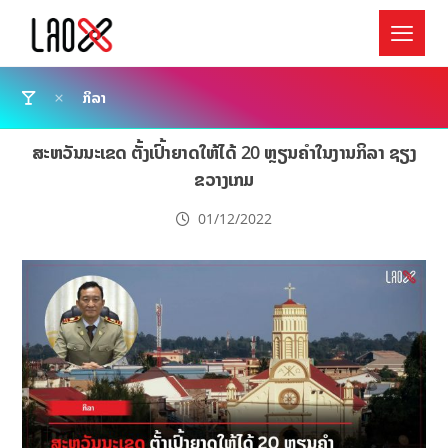
ກິລາ
ສະຫວັນນະເຂດ ຕັ້ງເປົ້າຍາດໃຫ້ໄດ້ 20 ຫຼຽນຄຳໃນງານກິລາ ຊຽງ
ຂວາງເກມ
01/12/2022