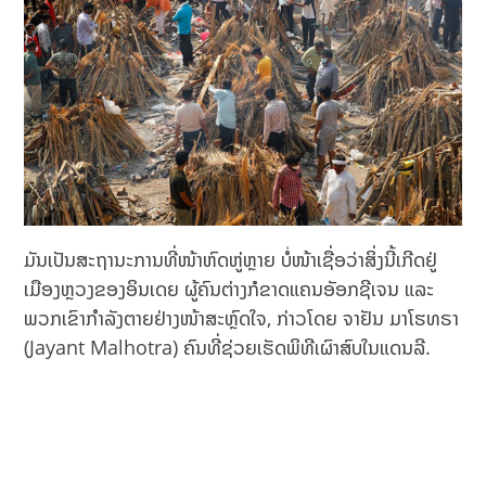
ມັນເປັນສະຖານະການທີ່ໜ້າຫົດຫູ່ຫຼາຍ ບໍ່ໜ້າເຊື່ອວ່າສິ່ງນີ້ເກີດຢູ່
ເມືອງຫຼວງຂອງອິນເດຍ ຜູ້ຄົນຕ່າງກໍຂາດແຄນອັອກຊີເຈນ ແລະ
ພວກເຂົາກຳລັງຕາຍຢ່າງໜ້າສະຫຼົດໃຈ, ກ່າວໂດຍ ຈາຢັນ ມາໂຮທຣາ
(Jayant Malhotra) ຄົນທີ່ຊ່ວຍເຮັດພິທີເຜົາສົບໃນແດນລີ.