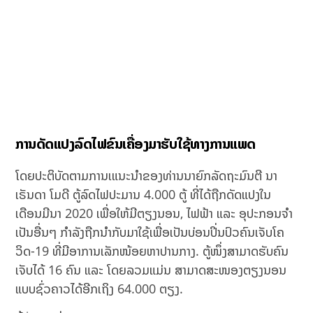
ການດັດແປງລົດໄຟຂົນເຄື່ອງມາຮັບໃຊ້ທາງການແພດ
ໂດຍປະຕິບັດຕາມການເແນະນຳຂອງທ່ານນາຍົກລັດຖະມົນຕີ ນາ
ເຣັນດາ ໂມດີ ຕູ້ລົດໄຟປະມານ 4.000 ຕູ້ ທີ່ໄດ້ຖືກດັດແປງໃນ
ເດືອນມີນາ 2020 ເພື່ອໃຫ້ມີຕຽງນອນ, ໄຟຟ້າ ແລະ ອຸປະກອນຈຳ
ເປັນອື່ນໆ ກຳລັງຖືກນຳກັບມາໃຊ້ເພື່ອເປັນບ່ອນປິ່ນປົວຄົນເຈັບໂຄ
ວິດ-19 ທີ່ມີອາການເລັກໜ້ອຍຫາປານກາງ. ຕູ້ໜຶ່ງສາມາດຮັບຄົນ
ເຈັບໄດ້ 16 ຄົນ ແລະ ໂດຍລວມແມ່ນ ສາມາດສະໜອງຕຽງນອນ
ແບບຊົ່ວຄາວໄດ້ອີກເຖິງ 64.000 ຕຽງ.