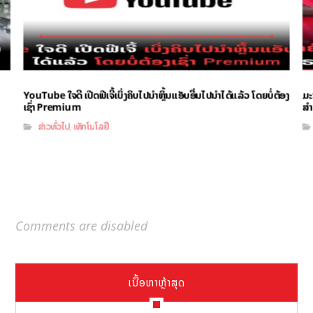
YouTube ໃຈດີ ເປີດຟີເຈີ້ເບິ່ງຄິບໄປນຳຫຼິ້ນແອັບອື່ນໄປນຳໄດ້ແລ້ວ ໂດຍບໍ່ຕ້ອງ
ມະ
ເຊົ່າ Premium
ສຳ
ຂ່າວທົ່ວໄປ
ເທັກໂນໂລຢີ
,
Comments are disabled
ເນື້ອຫາຫຼ້າສຸດ