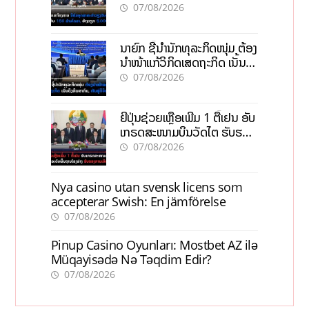
ເປົ້າດຶງທຶນ 150 ລ້ານໂດລາ, ສ້າງ
07/08/2026
ວຽກ 5.000 ຕຳແໜ່ງ
ນາຍົກ ຊີ້ນຳນັກທຸລະກິດໜຸ່ມ ຕ້ອງ
ນຳໜ້າແກ້ວິກິດເສດຖະກິດ ເນັ້ນດຶງ
ທຶນສາກົນ, ຫັນສູ່ດິຈິຕອນ
07/08/2026
ຍີ່ປຸ່ນຊ່ວຍເຫຼືອເພີ່ມ 1 ຕື້ເຢນ ອັບ
ເກຣດສະໜາມບິນວັດໄຕ ຮັບຮອງ
ການເຕີບໂຕ
07/08/2026
Nya casino utan svensk licens som
accepterar Swish: En jämförelse
07/08/2026
Pinup Casino Oyunları: Mostbet AZ ilə
Müqayisədə Nə Təqdim Edir?
07/08/2026