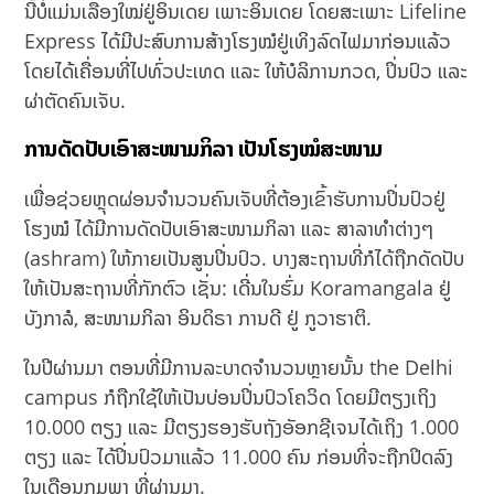
ນີ້ບໍ່ແມ່ນເລື່ອງໃໝ່ຢູ່ອິນເດຍ ເພາະອິນເດຍ ໂດຍສະເພາະ Lifeline
Express ໄດ້ມີປະສົບການສ້າງໂຮງໝໍຢູ່ເທິງລົດໄຟມາກ່ອນແລ້ວ
ໂດຍໄດ້ເຄື່ອນທີ່ໄປທົ່ວປະເທດ ແລະ ໃຫ້ບໍລິການກວດ, ປິ່ນປົວ ແລະ
ຜ່າຕັດຄົນເຈັບ.
ການດັດປັບເອົາສະໜາມກິລາ ເປັນໂຮງໝໍສະໜາມ
ເພື່ອຊ່ວຍຫຼຸດຜ່ອນຈຳນວນຄົນເຈັບທີ່ຕ້ອງເຂົ້າຮັບການປິ່ນປົວຢູ່
ໂຮງໝໍ ໄດ້ມີການດັດປັບເອົາສະໜາມກິລາ ແລະ ສາລາທຳຕ່າງໆ
(ashram) ໃຫ້ກາຍເປັນສູນປິ່ນປົວ. ບາງສະຖານທີ່ກໍໄດ້ຖືກດັດປັບ
ໃຫ້ເປັນສະຖານທີ່ກັກຕົວ ເຊັ່ນ: ເດີ່ນໃນຮົ່ມ Koramangala ຢູ່
ບັງກາລໍ, ສະໜາມກິລາ ອິນດິຣາ ການດີ ຢູ່ ກູວາຮາຕິ.
ໃນປີຜ່ານມາ ຕອນທີ່ມີການລະບາດຈຳນວນຫຼາຍນັ້ນ the Delhi
campus ກໍຖືກໃຊ້ໃຫ້ເປັນບ່ອນປິ່ນປົວໂຄວິດ ໂດຍມີຕຽງເຖິງ
10.000 ຕຽງ ແລະ ມີຕຽງຮອງຮັບຖັງອັອກຊີເຈນໄດ້ເຖິງ 1.000
ຕຽງ ແລະ ໄດ້ປິ່ນປົວມາແລ້ວ 11.000 ຄົນ ກ່ອນທີ່ຈະຖືກປິດລົງ
ໃນເດືອນກຸມພາ ທີ່ຜ່ານມາ.