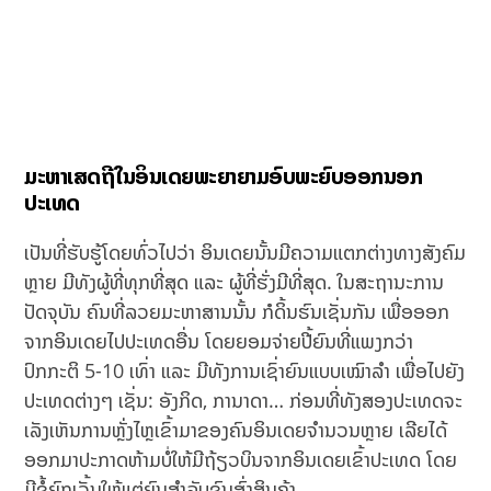
ມະຫາເສດຖີໃນອິນເດຍພະຍາຍາມອົບພະຍົບອອກນອກ
ປະເທດ
ເປັນທີ່ຮັບຮູ້ໂດຍທົ່ວໄປວ່າ ອິນເດຍນັ້ນມີຄວາມແຕກຕ່າງທາງສັງຄົມ
ຫຼາຍ ມີທັງຜູ້ທີ່ທຸກທີ່ສຸດ ແລະ ຜູ້ທີ່ຮັ່ງມີທີ່ສຸດ. ໃນສະຖານະການ
ປັດຈຸບັນ ຄົນທີ່ລວຍມະຫາສານນັ້ນ ກໍດິ້ນຮົນເຊັ່ນກັນ ເພື່ອອອກ
ຈາກອິນເດຍໄປປະເທດອື່ນ ໂດຍຍອມຈ່າຍປີ້ຍົນທີ່ແພງກວ່າ
ປົກກະຕິ 5-10 ເທົ່າ ແລະ ມີທັງການເຊົ່າຍົນແບບເໝົາລຳ ເພື່ອໄປຍັງ
ປະເທດຕ່າງໆ ເຊັ່ນ: ອັງກິດ, ການາດາ… ກ່ອນທີ່ທັງສອງປະເທດຈະ
ເລັງເຫັນການຫຼັ່ງໄຫຼເຂົ້າມາຂອງຄົນອິນເດຍຈຳນວນຫຼາຍ ເລີຍໄດ້
ອອກມາປະກາດຫ້າມບໍ່ໃຫ້ມີຖ້ຽວບິນຈາກອິນເດຍເຂົ້າປະເທດ ໂດຍ
ມີຂໍ້ຍົກເວັ້ນໃຫ້ແຕ່ຍົນສຳລັບຂົນສົ່ງສິນຄ້າ.