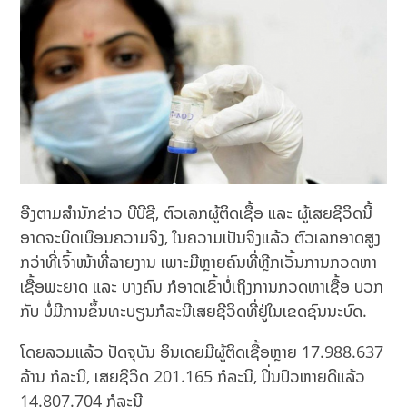
ອີງຕາມສຳນັກຂ່າວ ບີບີຊີ, ຕົວເລກຜູ້ຕິດເຊື້ອ ແລະ ຜູ້ເສຍຊີວິດນີ້
ອາດຈະບິດເບືອນຄວາມຈິງ, ໃນຄວາມເປັນຈິງແລ້ວ ຕົວເລກອາດສູງ
ກວ່າທີ່ເຈົ້າໜ້າທີ່ລາຍງານ ເພາະມີຫຼາຍຄົນທີ່ຫຼີກເວັ້ນການກວດຫາ
ເຊື້ອພະຍາດ ແລະ ບາງຄົນ ກໍອາດເຂົ້າບໍ່ເຖິງການກວດຫາເຊື້ອ ບວກ
ກັບ ບໍ່ມີການຂຶ້ນທະບຽນກໍລະນີເສຍຊີວິດທີ່ຢູ່ໃນເຂດຊົນນະບົດ.
ໂດຍລວມແລ້ວ ປັດຈຸບັນ ອິນເດຍມີຜູ້ຕິດເຊື້ອຫຼາຍ 17.988.637
ລ້ານ ກໍລະນີ, ເສຍຊີວິດ 201.165 ກໍລະນີ, ປິ່ນປົວຫາຍດີແລ້ວ
14.807.704 ກໍລະນີ