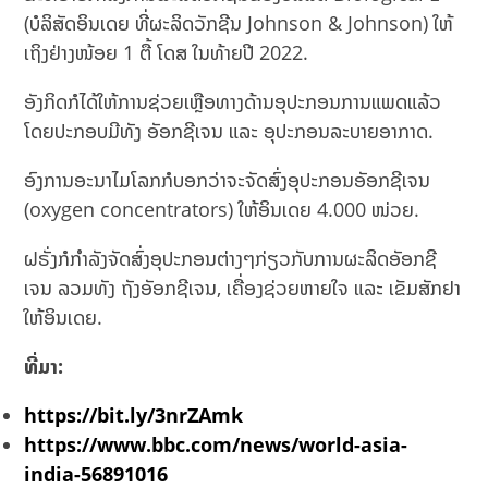
(ບໍລິສັດອິນເດຍ ທີ່ຜະລິດວັກຊີນ Johnson & Johnson) ໃຫ້
ເຖິງຢ່າງໜ້ອຍ 1 ຕື້ ໂດສ ໃນທ້າຍປີ 2022.
ອັງກິດກໍໄດ້ໃຫ້ການຊ່ວຍເຫຼືອທາງດ້ານອຸປະກອນການແພດແລ້ວ
ໂດຍປະກອບມີທັງ ອັອກຊີເຈນ ແລະ ອຸປະກອນລະບາຍອາກາດ.
ອົງການອະນາໄມໂລກກໍບອກວ່າຈະຈັດສົ່ງອຸປະກອນອັອກຊີເຈນ
(oxygen concentrators) ໃຫ້ອິນເດຍ 4.000 ໜ່ວຍ.
ຝຣັ່ງກໍກຳລັງຈັດສົ່ງອຸປະກອນຕ່າງໆກ່ຽວກັບການຜະລິດອັອກຊີ
ເຈນ ລວມທັງ ຖັງອັອກຊີເຈນ, ເຄື່ອງຊ່ວຍຫາຍໃຈ ແລະ ເຂັມສັກຢາ
ໃຫ້ອິນເດຍ.
ທີ່ມາ:
https://bit.ly/3nrZAmk
https://www.bbc.com/news/world-asia-
india-56891016