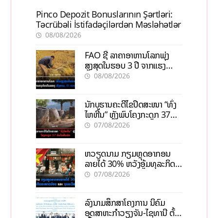
Pinco Depozit Bonuslarının Şərtləri:
Təcrübəli İstifadəçilərdən Məsləhətlər
08/08/2026
FAO ຊີ້ ລາຄາອາຫານໂລກພຸ່ງ
ສູງສຸດໃນຮອບ 3 ປີ ຈາກແຮງ
ກົດດັນຂອງສົງຄາມ, El nino
08/08/2026
ນັກບູຮານຄະດີໄຂປິດສະໜາ “ທົ່ງ
ໄຫຫີນ” ຫຼັງພົບໂຄງກະດູກ 37
ຄົນໃນຫີນຍັກ
07/08/2026
ຫວຽດນາມ ກຽມຫຼຸດອາກອນ
ລາຍໄດ້ 30% ຫວັງອູ້ມທຸລະກິດ
ຂະໜາດນ້ອຍ ແລະ ຈຸນລະ
07/08/2026
ວິສາຫະກິດ
ລົງນາມສຶກສາໂຄງການ ນິຄົມ
ອຸດສາຫະກຳວຽງຈັນ-ໄຊທານີ ຕັ້ງ