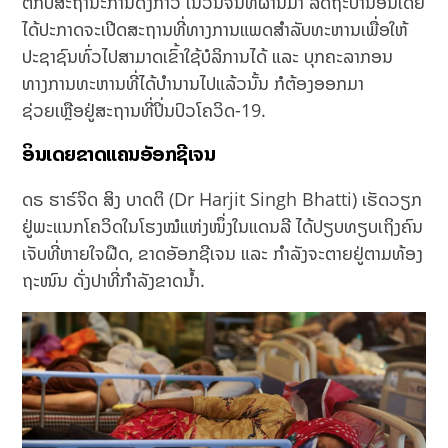
ຕໍ່ກັບສະຖານະການດັ່ງກ່າວ ໃນວັນຈັນທີ່ຜ່ານມາ ລັດຖະບານອິນເດຍ
ໄດ້ປະກາດຈະເປີດສະຖານທີ່ທາງການແພດສຳລັບທະຫານເພື່ອໃຫ້
ປະຊາຊົນທົ່ວໄປສາມາດເຂົ້າໃຊ້ບໍລິການໄດ້ ແລະ ບຸກຄະລາກອນ
ທາງການທະຫານທີ່ໄດ້ບຳນານໄປແລ້ວນັ້ນ ກໍຕ້ອງອອກມາ
ຊ່ວຍເຫຼືອຢູ່ສະຖານທີ່ປິ່ນປົວໂຄວິດ-19.
ອິນເດຍຂາດແຄນອັອກຊີເຈນ
ດຣ ຮາຣ໌ຈິດ ສິງ ບາດຕິ (Dr Harjit Singh Bhatti) ເຮັດວຽກ
ຢູ່ພະແນກໂຄວິດໃນໂຮງໝໍແຫ່ງໜຶ່ງໃນແດນລີ ໄດ້ປຽບທຽບເຖິງຄົນ
ເຈັບທີ່ຫາຍໃຈຝືດ, ຂາດອັອກຊີເຈນ ແລະ ກຳລັງຈະຕາຍຢູ່ຕາມທ້ອງ
ຖະໜົນ ດັ່ງປາທີ່ກຳລັງຂາດນ້ຳ.