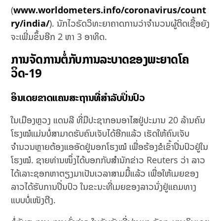
(
www.worldometers.info/coronavirus/count
ry/india/
). ນັກໄວຣັດວິທະຍາຄາດການວ່າຈຳນວນຜູ້ຕິດເຊື້ອຍັງ
ຈະເພີ່ມຂຶ້ນອີກ 2 ຫາ 3 ອາທິດ.
ການຈັດການຕໍ່ກັບການລະບາດຂອງພະຍາດໂຄ
ວິດ-19
ອິນເດຍຂາດແຄນສະຖານທີ່ສຳລັບປິ່ນປົວ
ໃນເມືອງຫຼວງ ແດນລີ ທີ່ມີປະຊາກອນອາໄສຢູ່ປະມານ 20 ລ້ານຄົນ
ໂຮງໝໍແມ່ນບໍ່ສາມາດຮັບຄົນເຈັບໄດ້ອີກແລ້ວ ເຮັດໃຫ້ຄົນເຈັບ
ຈຳນວນຫຼາຍຕ້ອງແອອັດຢູ່ນອກໂຮງໝໍ ເພື່ອຮ້ອງຂໍເຂົ້າປິ່ນປົວຢູ່ໃນ
ໂຮງໝໍ. ຊາຍທ່ານໜຶ່ງໄດ້ບອກກັບສຳນັກຂ່າວ Reuters ວ່າ ລາວ
ໄດ້ເລາະຊອກຫາຕຽງມາເປັນເວລາສາມມື້ແລ້ວ ເພື່ອໃຫ້ເມຍຂອງ
ລາວໄດ້ຮັບການປິ່ນປົວ ໃນຂະນະທີ່ເມຍຂອງລາວນັ່ງຢູ່ແຄມທາງ
ແບບບໍ່ເໜັງຕີງ.