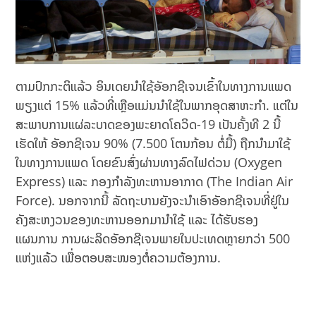
ຕາມປົກກະຕິແລ້ວ ອິນເດຍນຳໃຊ້ອັອກຊີເຈນເຂົ້າໃນທາງການແພດ
ພຽງແຕ່ 15% ແລ້ວທີ່ເຫຼືອແມ່ນນຳໃຊ້ໃນພາກອຸດສາຫະກຳ. ແຕ່ໃນ
ສະພາບການແຜ່ລະບາດຂອງພະຍາດໂຄວິດ-19 ເປັນຄັ້ງທີ 2 ນີ້
ເຮັດໃຫ້ ອັອກຊີເຈນ 90% (7.500 ໂຕນກ້ອນ ຕໍ່ມື້) ຖືກນໍາມາໃຊ້
ໃນທາງການແພດ ໂດຍຂົນສົ່ງຜ່ານທາງລົດໄຟດ່ວນ (Oxygen
Express) ແລະ ກອງກໍາລັງທະຫານອາກາດ (The Indian Air
Force). ນອກຈາກນີ້ ລັດຖະບານຍັງຈະນຳເອົາອັອກຊີເຈນທີ່ຢູ່ໃນ
ຄັງສະຫງວນຂອງທະຫານອອກມານຳໃຊ້ ແລະ ໄດ້ຮັບຮອງ
ແຜນການ ການຜະລິດອັອກຊີເຈນພາຍໃນປະເທດຫຼາຍກວ່າ 500
ແຫ່ງແລ້ວ ເພື່ອຕອບສະໜອງຕໍ່ຄວາມຕ້ອງການ.