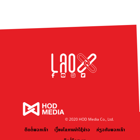
© 2020 HOD Media Co., Ltd.
ຕິດຕໍ່ພວກເຮົາ
ເງື່ອນໄຂການນຳໃຊ້ຂ່າວ
ກ່ຽວກັບພວກເຮົາ