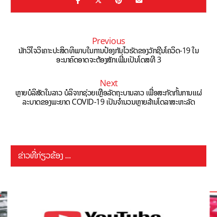
Previous
ນັກວິໄຈວິເຄາະປະສິດທິພາບໃນການປ້ອງກັນໄວຣັດຂອງວັກຊີນໂຄວິດ-19 ໃນ
ອະນາຄົດອາດຈະຕ້ອງສັກເພີ່ມເປັນໂດສທີ 3
Next
ຫຼາຍບໍລິສັດໃນລາວ ບໍລິຈາກຊ່ວຍເຫຼືອລັດຖະບານລາວ ເພື່ອສະກັດກັ້ນການແຜ່
ລະບາດຂອງພະຍາດ COVID-19 ເປັນຈຳນວນຫຼາຍລ້ານໂດລາສະຫະລັດ
ຂ່າວທີ່ກ່ຽວຂ້ອງ ...