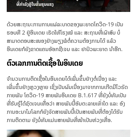
ດ້ວຍສະຖານະການການແຜ່ລະບາດຂອງພະຍາດໂຄວິດ-19 ເປັນ
ຮອບທີ 2 ຢູ່ອິນເດຍ ເຮັດໃຫ້ໂຮງໝໍ ແລະ ສະຖານທີ່ເຜົາສົບ ບໍ່
ສາມາດຕອບສະໜອງຢ່າງພຽງພໍຕໍ່ຄວາມຕ້ອງການໄດ້ ແລ້ວ
ອິນເດຍກໍຍັງຂາດແຄນອັອກຊີເຈນ ແລະ ຢາປົວພະຍາດ ນຳອີກ.
ຕົວເລກການຕິດເຊື້ອໃນອິນເດຍ
ຈຳນວນການຕິດເຊື້ອໃນອິນເດຍໄດ້ເພີ່ມຂຶ້ນຢ່າງຕໍ່ເນື່ອງ ແລະ
ເພີ່ມຂຶ້ນຢ່າງຫຼວງຫຼາຍ ເຊິ່ງເປັນຜົນເນື່ອງມາຈາກການເກີດມີໄວຣັດ
ກາຍພັນ ໂຄວິດ-19 ສາຍພັນອິນເດຍ B.1.617 ທີ່ຍັງບໍ່ທັນເປັນ
ທີ່ຮັບຮູ້ໄດ້ຊັດເຈນເທື່ອວ່າ ສາຍພັນນີ້ອັນຕະລາຍເທົ່າໃດ ແລະ ອົງ
ການອະນາໄມໂລກກໍຍັງຈັດສາຍພັນນີ້ເປັນສາຍພັນທີ່ຕ້ອງໄດ້ຮັບ
ການຕິດຕາມ ຍັງບໍ່ທັນແມ່ນສາຍພັນທີ່ໜ້າເປັນຫ່ວງເທື່ອ.