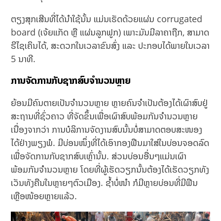
ຕຽງສຸກເສີນທີ່ໄດ້ນຳໃຊ້ນັ້ນ ແມ່ນເຮັດດ້ວຍແຜ່ນ corrugated
board (ເຈ້ຍແກັດ ຫຼື ແຜ່ນລູກຟູກ) ເພາະມັນມີລາຄາຖືກ, ສາມາດ
ຣີໄຊເຄິນໄດ້, ສະດວກໃນເວລາຂົນສົ່ງ ແລະ ປະກອບໄດ້ພາຍໃນເວລາ
5 ນາທີ.
ການຈັດການກັບຊາກສົບຈຳນວນຫຼາຍ
ຍ້ອນມີຄົນຕາຍເປັນຈຳນວນຫຼາຍ ຫຼາຍຄົນຈຳເປັນຕ້ອງໄດ້ເຜົາສົບຢູ່
ສະຖານທີ່ຊົ່ວຄາວ ທີ່ຈັດຂຶ້ນເພື່ອເຜົາສົບພ້ອມກັນຈຳນວນຫຼາຍ
ເນື່ອງຈາກວ່າ ການບໍລິການຈັດງານສົບນັ້ນບໍ່ສາມາດຕອບສະໜອງ
ໄດ້ຢ່າງພຽງພໍ. ມີບ່ອນໜຶ່ງທີ່ໄດ້ເອົາກອງຟືນມາໃສ່ໃນບ່ອນຈອດລົດ
ເພື່ອຈັດການກັບຊາກສົບເຫຼົ່ານັ້ນ. ສ່ວນບ່ອນອື່ນໆແມ່ນເຜົາ
ພ້ອມກັນຈຳນວນຫຼາຍ ໂດຍທີ່ຜູ້ເຮັດວຽກນັ້ນຕ້ອງໄດ້ເຮັດວຽກທັງ
ເວັນທັງຄືນໃນຫຼາຍໆຕົວເມືອງ. ຊໍ້າບໍ່ໜໍາ ກໍມີຫຼາຍບ່ອນທີ່ມີຟືນ
ເຫຼືອໜ້ອຍຫຼາຍແລ້ວ.