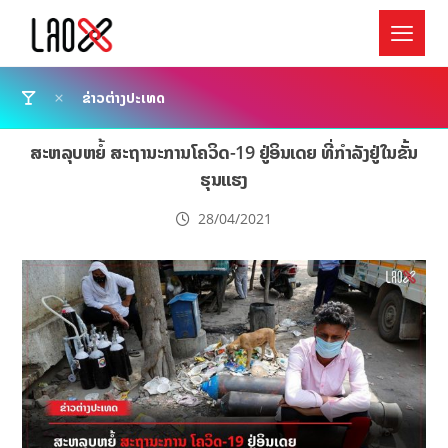
ຂ່າວຕ່າງປະເທດ
ສະຫລຸບຫຍໍ້ ສະຖານະການໂຄວິດ-19 ຢູ່ອິນເດຍ ທີ່ກຳລັງຢູ່ໃນຂັ້ນ
ຮຸນແຮງ
28/04/2021