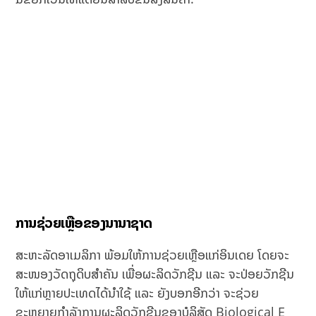
ການຊ່ວຍເຫຼືອຂອງນານາຊາດ
ສະຫະລັດອາເມລິກາ ພ້ອມໃຫ້ການຊ່ວຍເຫຼືອແກ່ອິນເດຍ ໂດຍຈະ
ສະໜອງວັດຖຸດິບສຳຄັນ ເພື່ອຜະລິດວັກຊີນ ແລະ ຈະປ່ອຍວັກຊີນ
ໃຫ້ແກ່ຫຼາຍປະເທດໄດ້ນຳໃຊ້ ແລະ ຍັງບອກອີກວ່າ ຈະຊ່ວຍ
ຂະຫຍາຍກຳລັງການຜະລິດວັກຊີນຂອງບໍລິສັດ Biological E