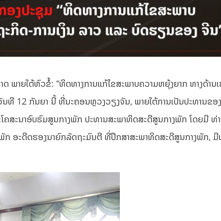
າດ ພາຍໃຕ້ຫົວຂໍ້: “ທິດທາງການແກ້ໄຂສະພາບຄວາມຫຍຸ້ງຍາກ ທາງດ້ານ
ັນທີ 12 ກັນຍາ ນີ້ ທີ່ນະຄອນຫຼວງວຽງຈັນ, ພາຍໃຕ້ການເປັນປະທານຂອ
ະໂຄສະນາອົບຮົມສູນກາງພັກ ປະທານສະພາທິດສະດີສູນກາງພັກ ໂດຍມີ ທ່າ
ັກ ອະດີດຮອງນາຍົກລັດຖະມົນຕີ ທີ່ປຶກສາສະພາທິດສະດີສູນກາງພັກ, ມ