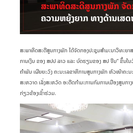
ສະພາທິດສະດີສູນກາງພັກ ໄດ້ຈັດກອງປະຊຸມສໍາມະນາວິທະຍາສ
ການເງິນ ຂອງ ສປປ ລາວ ແລະ ບົດຮຽນຂອງ ສປ ຈີນ” ຂຶ້ນໃນວ
ຄຳພັນ ເຜີຍຍະວົງ ຄະນະເລຂາທິການສູນກາງພັກ ຫົວໜ້າຄະນ
ສະຫວາດ ເລັ່ງສະຫວັດ ອະດີດກຳມະການກົມການເມືອງສູນກາງພ
ກ່ຽວຂ້ອງເຂົ້າຮ່ວມ.