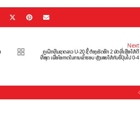
Next
າ
ຄູເຝິກທີມຊາດລາວ U-20 ຊີ້ ຕ້ອງເຮັດອີກ 2 ນັດທີ່ເຫຼືອໃຫ້ດີ
ທີ່ສຸດ ເພື່ອໂອກາດໃນການເຂົ້າຮອບ ຫຼັງເສຍໃຫ້ກັບຍີ່ປຸ່ນໄປ 0-4