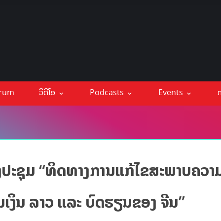
orum
ວິດີໂອ
Podcasts
Events
ກ
ອງປະຊຸມ “ທິດທາງການແກ້ໄຂສະພາບຄວາ
ນເງິນ ລາວ ແລະ ບົດຮຽນຂອງ ຈີນ”