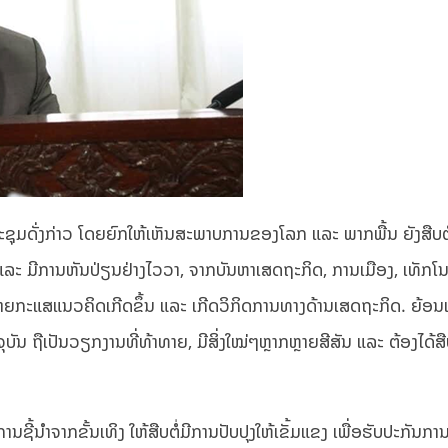
ງປະຊຸມດັ່ງກ່າວ ໂດຍຍົກໃຫ້ເຫັນສະພາບການຂອງໂລກ ແລະ ພາກພື້ນ ຍັງສືບຕ
ນ ແລະ ມີການຫັນປ່ຽນຢ່າງໄວວາ, ຈາກບັນຫາເສດຖະກິດ, ການເມືອງ, ເທັກໂນໂ
ີຫຼາຍກະແສແນວຄິດເກີດຂຶ້ນ ແລະ ເກີດວິກິດການທາງດ້ານເສດຖະກິດ. ຍ້ອນ
ນ ຖືເປັນວຽກງານທີ່ທ້າທາຍ, ມີສິ່ງໃໝ່ໆຫຼາກຫຼາຍສີສັນ ແລະ ຕ້ອງໄດ້ສືບຕ
ນຊີ້ນຳຈາກຂັ້ນເທິງ ໃຫ້ສືບຕໍ່ມີການປັບປຸງໃຫ້ເຂັ້ມແຂງ ເພື່ອຮັບປະກັນກາ