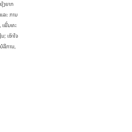
ຸ້ງຍາກ
 ແລະ ການ
, ເພີ່ມທະ
ນ; ເອົາໃຈ
ບໍລິການ,