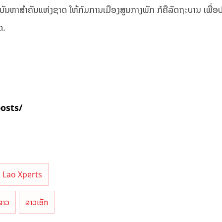
່ບັນຫາສຳຄັນແຫ່ງຊາດ ໃຫ້ກົມການເມືອງສູນກາງພັກ ກໍຄືລັດຖະບານ ເພື່
ດ.
posts/
Lao Xperts
ລາວ
ລາວເອັກ