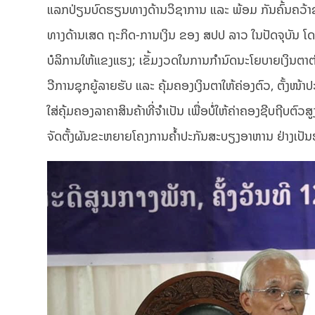
ແລກປ່ຽນບົດຮຽນທາງດ້ານວິຊາການ ແລະ ພ້ອມ ກັນຄົ້ນຄວ້
ທາງດ້ານເສດ ຖະກິດ-ການເງິນ ຂອງ ສປປ ລາວ ໃນປັດຈຸບັນ ໂດ
ບໍລິການໃຫ້ແຂງແຮງ; ເຂັ້ມງວດໃນການກໍານົດນະໂຍບາຍເງິນຕາຕ່າ
ວີການຊຸກຍູ້ລາຍຮັບ ແລະ ຄຸ້ມຄອງເງິນຕາໃຫ້ຄ່ອງຕົວ, ຕັ້ງໜ
ໃສ່ຄຸ້ມຄອງລາຄາສິນຄ້າທີ່ຈຳເປັນ ເພື່ອບໍ່ໃຫ້ຄ່າຄອງຊີບຖີບຕົວ
ຈັດຕັ້ງຜັນຂະຫຍາຍໂຄງການຄ້ຳປະກັນສະບຽງອາຫານ ຢ່າງເປັນ