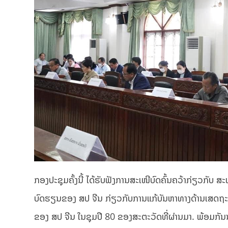
ກອງປະຊຸມຄັ້ງນີ້ ໄດ້ຮັບຟັງການສະເໜີບົດຄົ້ນຄວ້າກ່ຽວກັບ
ບົດຮຽນຂອງ ສປ ຈີນ ກ່ຽວກັບການແກ້ບັນຫາທາງດ້ານເສດຖະກ
ຂອງ ສປ ຈີນ ໃນຊຸມປີ 80 ຂອງສະຕະວັດທີ່ຜ່ານມາ. ພ້ອມກັນນັ