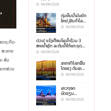
официальном сайте с
06/08/2026
актуальной
информацией
ກຸ່ມທຶນນ້ຳມັນຍັກ
ໃຫຍ່ ຟັນກຳໄລ
93 ຕື້ໂດລາ
06/08/2026
ທ່າມກາງວິກິດ
ສົງຄາມ ລາຄາ
ດ່ວນ! ແຈ້ງເຕືອນໄພນໍ້າຖ້ວມ 3
ນໍ້າມັນແພງ
ເສດຖະກິດ-
ສາຍນໍ້າຫຼັກ ລະດັບນໍ້າໃກ້ແຕະຈຸດ
ອັນຕະລາຍ
ງ ສະຫາຍ
06/08/2026
ນ ສົມ
ລາຄາຄຳໂລກຟື້ນ
ໂຕແຮງ ດັນລາຄາ
ີພາກສ່ວນ
ຄຳໃນລາວທະລຸ
06/08/2026
47 ລ້ານກີບຕໍ່
ບາດ
ລາວຖອດ
ບົດຮຽນ
ຫວຽດນາມ ສ້າງ
06/08/2026
ເສດຖະກິດເປັນ
ເຈົ້າຕົນເອງ ກ້າວສູ່