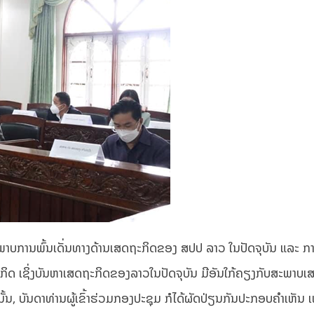
 ສະພາບການພົ້ນເດັ່ນທາງດ້ານເສດຖະກິດຂອງ ສປປ ລາວ ໃນປັດຈຸບັນ ແລະ 
ິດ ເຊິ່ງບັນຫາເສດຖະກິດຂອງລາວໃນປັດຈຸບັນ ມີອັນໃກ້ຄຽງກັບສະພາບເ
້ນ, ບັນດາທ່ານຜູ້ເຂົ້າຮ່ວມກອງປະຊຸມ ກໍໄດ້ຜັດປ່ຽນກັນປະກອບຄຳເຫັນ ເພ