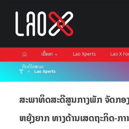
ເນື້ອຫາ
Lao Xperts
Lao X F
ຕິດຕໍ່ໂຄສະນາ
Lao Xperts
ສະພາທິດສະດີສູນກາງພັກ ຈັດກ
ຫຍຸ້ງຍາກ ທາງດ້ານເສດຖະກິດ-ກາ