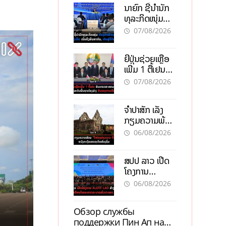
ນາຍົກ ຊີ້ນຳນັກ
ທຸລະກິດໜຸ່ມ
ຕ້ອງນຳໜ້າແກ້
07/08/2026
ວິກິດເສດຖະກິດ
ເນັ້ນດຶງທຶນ
ຍີ່ປຸ່ນຊ່ວຍເຫຼືອ
ສາກົນ, ຫັນສູ່ດິຈິ
ເພີ່ມ 1 ຕື້ເຢນ
ຕອນ
ອັບເກຣດ
07/08/2026
ສະໜາມບິນວັດ
ໄຕ ຮັບຮອງການ
ຈຳປາສັກ ເລັ່ງ
ເຕີບໂຕ
ກຽມຄວາມພ້ອມ
“ປີທ່ອງທ່ຽວ
06/08/2026
ລາວ-ຈີນ 2027”
ຫວັງກະຕຸ້ນ
ສປປ ລາວ ເປີດ
ເສດຖະກິດ
ໂຄງການ
ທ້ອງຖິ່ນ
ALERT-LAO
06/08/2026
ສ້າງຕາໜ່າງ
ເຕືອນໄພພະຍາດ
Обзор службы
ລະບາດທົ່ວ
поддержки Пин Ап на
ປະເທດ