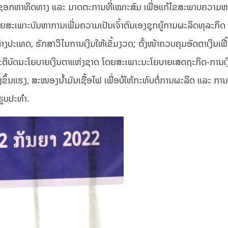
າຊອກຫາທິດທາງ ແລະ ມາດຕະການທີ່ເໝາະສົມ ເພື່ອແກ້ໄຂສະພາບຄວາມຫຍ
ຍສະເພາະບັນຫາການເພີ່ມຄວາມເປັນເຈົ້າຕົນເອງຊຸກຍູ້ການຜະລິດທຸລະກິດ
ງປະເທດ, ຮັກສາວິໄນການເງິນໃຫ້ເຂັ້ມງວດ; ຕັ້ງໜ້າຄວບຄຸມອັດຕາເງິນເຟີ້
້າປະຕິບັດນະໂຍບາຍເງິນຕາແຫ່ງຊາດ ໂດຍສະເພາະນະໂຍບາຍເສດຖະກິດ-ການເງິ
ສູງຂຶ້ນແຮງ, ສະໜອງນໍ້າມັນເຊື້ອໄຟ ເພື່ອບໍ່ໃຫ້ກະທົບຕໍ່ການຜະລິດ ແລະ ການ
ຮູບປະທຳ.