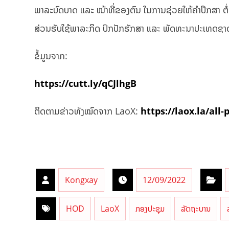
ພາລະບົດບາດ ແລະ ໜ້າທີ່ຂອງຕົນ ໃນການຊ່ວຍໃຫ້ຄຳປຶກສາ ຕໍ
ສ່ວນຮັບໃຊ້ພາລະກິດ ປົກປັກຮັກສາ ແລະ ພັດທະນາປະເທດຊາ
ຂໍ້ມູນຈາກ:
https://cutt.ly/qCJlhgB
ຕິດຕາມຂ່າວທັງໝົດຈາກ LaoX:
https://laox.la/all-
Kongxay
12/09/2022
HOD
LaoX
ກອງປະຊຸມ
ລັດຖະບານ