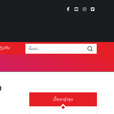
່ຽວກັບ
ມ
ເນື້ອຫາຫຼ້າສຸດ