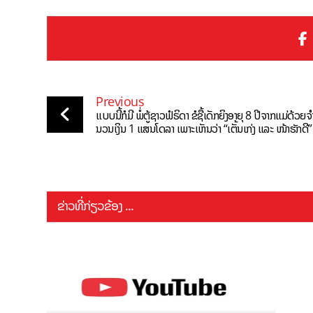
Previous
ແບບນີ້ກໍມີ ພໍ່ຕູ້ຊາວຟໍຣິດາ ຂໍຊື້ເດັກຍິງອາຍຸ 8 ປີຈາກແມ່ດ້ວຍຈໍ
ນວນເງິນ 1 ແສນໂດລາ ເພາະເຫັນວ່າ “ເຕັ້ນເກ່ງ ແລະ ໜ້າຮັກດີ”
ຂ່າວທີ່ກ່ຽວຂ້ອງ ...