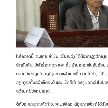
ໃນໂອກາດນີ້, ສະຫາຍ ຄໍາພັນ ເຜີຍຍະວົງ ໄດ້ຕີລາຄາສູງຕໍ່ກອ
ຢ່າງສັບສົນ, ມີທັງຂໍ້ສະດວກ ແລະ ຂໍ້ຫຍຸ້ງຍາກສະຫຼັບຊັບຊ້ອ
ຄວາມບໍ່ສະຫງົບໃນບາງຂົງເຂດ ຫລື ພາກພື້ນ ອັນໄດ້ສ້າງໃຫ້ມ
ວຽກງານຄົ້ນຄວ້າທິດສະດີ ແລະ ພຶດຕິກຳ ຂອງພວກເຮົາໃນປັດຈຸບັ
ຄວ້າຢ່າງມີວິທະຍາສາດ.
ຕໍ່ກັບສະພາບການດັ່ງກ່າວ, ສະພາທິດສະດີສູນກາງພັກ ກໍໄດ້ຮັບກາ