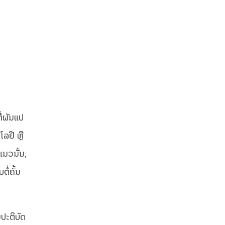
ໍ່ຜັນແປ
ລຢີ ຫຼື
ແນວນັ້ນ,
ໍ່ຄົ້ນ
ນປະຕິບັດ