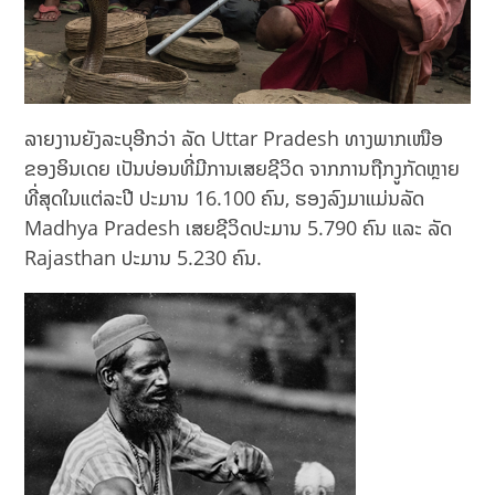
ລາຍງານຍັງລະບຸອີກວ່າ ລັດ Uttar Pradesh ທາງ​ພາກ​ເໜືອ​
ຂອງ​ອິນ​ເດຍ ເປັນ​ບ່ອນ​ທີ່​ມີ​ການ​ເສຍຊີວິດ ຈາກການຖືກງູ​ກັດ​ຫຼາຍ​
ທີ່​ສຸດ​ໃນ​ແຕ່​ລະ​ປີ ປະມານ 16.100 ຄົນ, ຮອງລົງມາແມ່ນລັດ
Madhya Pradesh ເສຍຊີວິດປະມານ 5.790 ຄົນ ແລະ ລັດ
Rajasthan ປະມານ 5.230 ຄົນ.