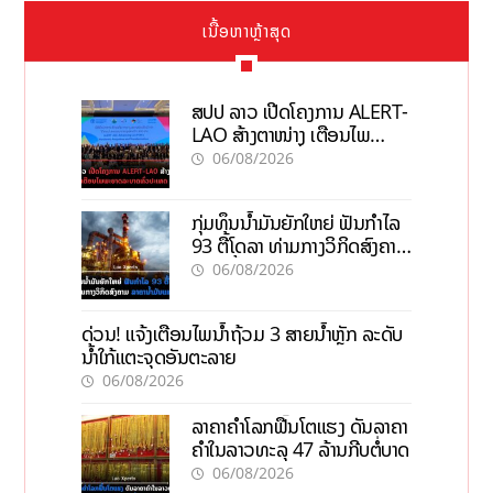
ເນື້ອຫາຫຼ້າສຸດ
ສປປ ລາວ ເປີດໂຄງການ ALERT-
LAO ສ້າງຕາໜ່າງ ເຕືອນໄພ
ພະຍາດລະບາດທົ່ວປະເທດ
06/08/2026
ກຸ່ມທຶນນ້ຳມັນຍັກໃຫຍ່ ຟັນກຳໄລ
93 ຕື້ໂດລາ ທ່າມກາງວິກິດສົງຄາມ
ລາຄານໍ້າມັນແພງ
06/08/2026
ດ່ວນ! ແຈ້ງເຕືອນໄພນໍ້າຖ້ວມ 3 ສາຍນໍ້າຫຼັກ ລະດັບ
ນໍ້າໃກ້ແຕະຈຸດອັນຕະລາຍ
06/08/2026
ລາຄາຄຳໂລກຟື້ນໂຕແຮງ ດັນລາຄາ
ຄຳໃນລາວທະລຸ 47 ລ້ານກີບຕໍ່ບາດ
06/08/2026