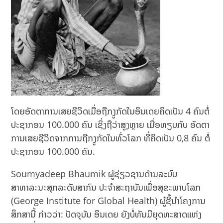
ໂດຍອັດຕາການເສຍຊີວິດເມື່ອຖືກງູກັດໃນອິນເດຍຄິດເປັນ 4 ຄົນຕໍ່
ປະຊາກອນ 100.000 ຄົນ ເຊິ່ງຖືວ່າສູງຫຼາຍ ເມື່ອທຽບກັບ ອັດຕາ
ການເສຍຊີວິດຈາກການຖືກງູກັດໃນທົ່ວໂລກ ທີ່ຄິດເປັນ 0,8 ຄົນ ຕໍ່
ປະຊາກອນ 100.000 ຄົນ.
Soumyadeep Bhaumik ຜູ້ຊ່ຽວຊານດ້ານລະບົບ
ສາທາລະນະສຸກລະດັບສາກົນ ປະຈຳສະຖາບັນເພື່ອສຸຂະພາບໂລກ
(George Institute for Global Health) ຜູ້ຊີ້ນໍາໂຄງການ
ສຶກສານີ້ ກ່າວວ່າ: ປັດຈຸ​ບັນ ອິນ​ເດຍ ຍັງ​ບໍ່​ທັນ​ມີ​ຍຸດ​ທະ​ສາດ​ແຫ່ງ​