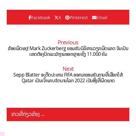
Facebook
X
Pinterest
Email
Previous
ຂ້ອຍຜິດເອງ! Mark Zuckerberg ຍອມຮັບບໍລິຫານວຽກຜິດພາດ ຈົນເປັນ
ເຫດຕ້ອງປົດພະນັກງານອອກຫຼາຍເຖິງ 11.000 ຄົນ
Next
Sepp Blatter ອະດີດປະທານ FIFA ອອກມາຍອມຮັບການທີ່ເລືອກໃຫ້
Qatar ເປັນເຈົ້າພາບຈັດບານໂລກ 2022 ເປັນສິ່ງທີ່ຜິດພາດ
ຂ່າວທີ່ກ່ຽວຂ້ອງ ...