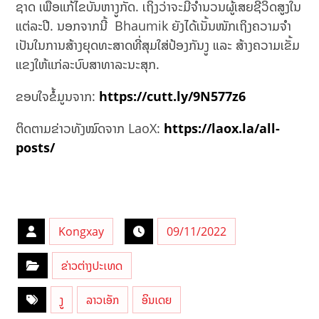
ຊາດ ​ເພື່ອ​ແກ້​ໄຂ​ບັນຫາ​ງູ​ກັດ. ເຖິງວ່າຈະມີຈໍານວນຜູ້ເສຍຊີວິດສູງໃນ
ແຕ່ລະປີ. ນອກຈາກນີ້ ​ Bhaumik ຍັງໄດ້​ເນັ້ນ​ໜັກ​ເຖິງ​ຄວາມ​ຈຳ​
ເປັນ​ໃນ​ການ​ສ້າງ​ຍຸດ​ທະ​ສາດ​ທີ່​ສຸມ​ໃສ່​ປ້ອງ​ກັນ​ງູ​ ແລະ ​ສ້າງ​ຄວາມ​ເຂັ້ມ​
ແຂງ​ໃຫ້​ແກ່​ລະບົບ​ສາທາລະນະສຸກ.
ຂອບໃຈຂໍ້ມູນຈາກ:
https://cutt.ly/9N577z6
ຕິດຕາມຂ່າວທັງໝົດຈາກ LaoX:
https://laox.la/all-
posts/
Kongxay
09/11/2022
ຂ່າວຕ່າງປະເທດ
ງູ
ລາວເອັກ
ອິນເດຍ