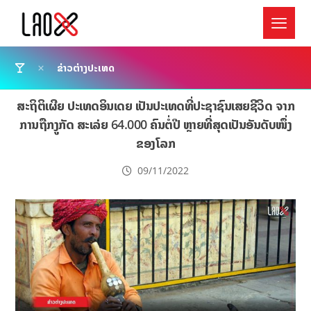
ຂ່າວຕ່າງປະເທດ
ສະຖິຕິເຜີຍ ປະເທດອິນເດຍ ເປັນປະເທດທີ່ປະຊາຊົນເສຍຊີວິດ ຈາກ
ການຖືກງູກັດ ສະເລ່ຍ 64.000 ຄົນຕໍ່ປີ ຫຼາຍທີ່ສຸດເປັນອັນດັບໜຶ່ງ
ຂອງໂລກ
09/11/2022