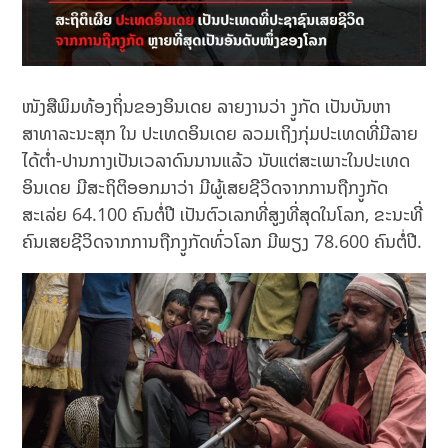
ໜັງສືພິມທ້ອງຖິ່ນຂອງອິນເດຍ ລາຍງານວ່າ ງູກັດ ເປັນບັນຫາ
ສາທາລະນະສຸກ ໃນ ປະເທດອິນເດຍ ລວມເຖິງກຸ່ມປະເທດທີ່ມີລາຍ
ໄດ້ຕໍ່າ-ປານກາງເປັນເວລາດົນນານແລ້ວ ນັບແຕ່ສະເພາະໃນປະເທດ
ອິນເດຍ ມີສະຖິຕິອອກມາວ່າ ມີຜູ້ເສຍຊີວິດຈາກການຖືກງູກັດ
ສະເລ່ຍ 64.100 ຄົນຕໍ່ປີ ເປັນຕົວເລກທີ່ສູງທີ່ສຸດໃນໂລກ, ຂະນະທີ່
ຄົນເສຍຊີວິດຈາກການຖືກງູກັດທົ່ວໂລກ ມີພຽງ 78.600 ຄົນຕໍ່ປີ.