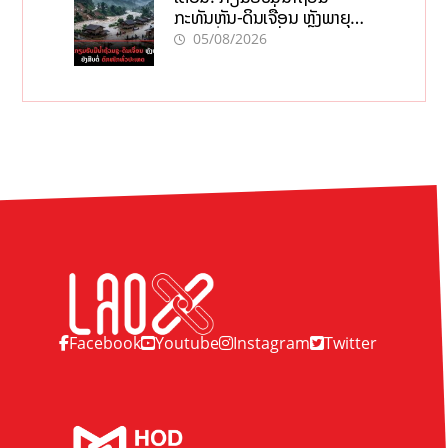
ກະທັນຫັນ-ດິນເຈື່ອນ ຫຼັງພາຍຸຝົນ
ຍັງສືບຕໍ່ຕົກໜັກທົ່ວປະເທດ
05/08/2026
Facebook
Youtube
Instagram
Twitter