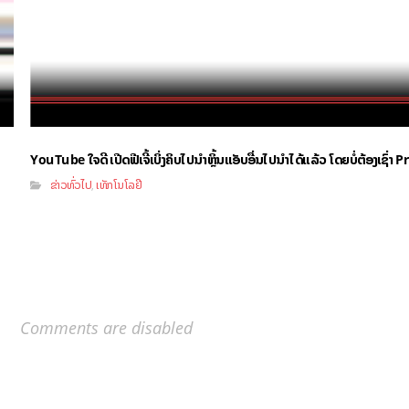
YouTube ໃຈດີ ເປີດຟີເຈີ້ເບິ່ງຄິບໄປນຳຫຼິ້ນແອັບອື່ນໄປນຳໄດ້ແລ້ວ ໂດຍບໍ່ຕ້ອງເຊົ່
ຂ່າວທົ່ວໄປ
ເທັກໂນໂລຢີ
,
Comments are disabled