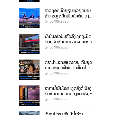
ລາວຖອດບົດຮຽນຫວຽດນາມ
ສ້າງເສດຖະກິດເປັນເຈົ້າຕົນເອງ
ກ້າວສູ່ເປົ້າໝາຍ 2035
06/08/2026
ນໍ້າມັນລາວປັບຕົວລົງທຸກຊະນິດ
ຕອບຮັບສັນຍານບວກຈາກຕະຫຼາດ
ໂລກ ແລະ ຊ່ອງແຄບຮໍມູສ
06/08/2026
ດຣາມ່າແລກຍອດຂາຍ, ກົນຍຸດ
ການຕະຫຼາດສີເທົາ ຢາພິດທຳລາຍ
ທຸລະກິດ ໄລຍະຍາວ
05/08/2026
ລາຄານ້ຳມັນໂລກ ຫຼຸດລົງຕໍ່ເນື່ອງ
ຮັບສັນຍານບວກຊ່ອງແຄບຮໍມຸສ
ຈັບຕາລາຄາໃນລາວ
05/08/2026
ເຕືອນ! ກຽມຮັບມືນໍ້າຖ້ວມ