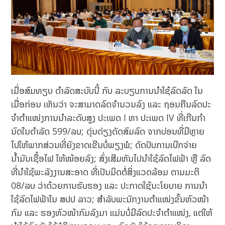
ເມື່ອສົມທຽບ ດຳລັດສະບັບນີ້ ກັບ ລະບຽບການນໍາໃຊ້ລົດລັດ ໃນ
ເມື່ອກ່ອນ ເຫັນວ່າ ຈະສາມາດລົດຈຳນວນລົງ ແລະ ຖອນຄືນລົດປະ
ຈໍາຕຳແໜ່ງການນຳລະດັບສູງ ປະເພດ I ຫາ ປະເພດ IV ທີ່ເກີນກໍາ
ນົດໃນດຳລັດ 599/ລບ; ດຸ່ນດ່ຽງດັດສົມລົດ ຈາກບ່ອນທີ່ມີຫຼາຍ
ໄປໃຫ້ພາກສ່ວນທີ່ຍັງຂາດເຂີນບໍ່ພຽງພໍ; ດັດປັບການເບີກຈ່າຍ
ນໍ້າມັນເຊື້ອໄຟ ໃຫ້ໜ້ອຍລົງ; ສົ່ງເສີມຫັນໄປນຳໃຊ້ລົດໄຟຟ້າ ຫຼື ລົດ
ທີ່ນຳໃຊ້ພະລັງງານສະອາດ ທີ່ເປັນມິດຕໍ່ສິ່ງແວດລ້ອມ ຕາມມະຕິ
08/ລບ ວ່າດ້ວຍການຮັບຮອງ ແລະ ປະກາດໃຊ້ນະໂຍບາຍ ການນໍາ
ໃຊ້ລົດໄຟຟ້າໃນ ສປປ ລາວ; ສໍາລັບພະນັກງານຕຳແໜ່ງຂັ້ນຫົວໜ້າ
ກົມ ແລະ ຮອງຫົວໜ້າກົມລົງມາ ແມ່ນບໍ່ມີລົດປະຈຳຕຳແໜ່ງ, ແຕ່ໃຫ້