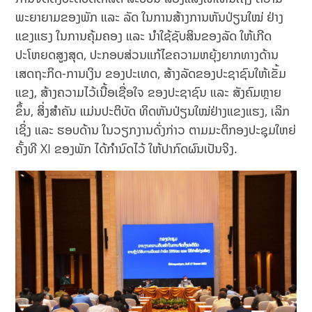
ພະຍາຍາມຂອງພັກ ແລະ ລັດ ໃນການສ້າງການຫັນປ່ຽນໃໝ່ ຢ່າງ
ແຂງແຮງ ໃນການຄຸ້ມຄອງ ແລະ ນຳໃຊ້ຊັບສິນຂອງລັດ ໃຫ້ເກີດ
ປະໂຫຍດສູງສຸດ, ປະກອບສ່ວນແກ້ໄຂຄວາມຫຍຸ້ງຍາກທາງດ້ານ
ເສດຖະກິດ-ການເງິນ ຂອງປະເທດ, ສ້າງລັດຂອງປະຊາຊົນໃຫ້ເຂັ້ມ
ແຂງ, ສ້າງຄວາມໄວ້ເນື້ອເຊື່ອໃຈ ຂອງປະຊາຊົນ ແລະ ສັງຄົມຫຼາຍ
ຂຶ້ນ, ສິ່ງສຳຄັນ ແມ່ນປະຕິບັດ ທິດຫັນປ່ຽນໃໝ່ຢ່າງແຂງແຮງ, ເລິກ
ເຊິ່ງ ແລະ ຮອບດ້ານ ໃນວຽກງານດັ່ງກ່າວ ຕາມມະຕິກອງປະຊຸມໃຫຍ່
ຄັ້ງທີ XI ຂອງພັກ ໄດ້ກໍານົດໄວ້ ໃຫ້ປາກົດຜົນເປັນຈິງ.