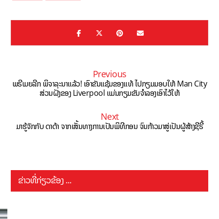
Previous
ພຣີເມຍລີກ ພິຈາລະນາແລ້ວ! ເອົາຂັນແຊ້ມຂອງແທ້ ໄປກຽມມອບໃຫ້ Man City
ສ່ວນຝັ່ງຂອງ Liverpool ແມ່ນກຽມຂັນຈຳລອງເອົາໄວ້ໃຫ້
Next
ມາຮູ້ຈັກກັບ ດາດ້າ ຈາກເສັ້ນທາງການເປັນພິທີກອນ ຈົນກ້າວມາສູ່ເປັນຜູ້ສ້າງຊີຣີ້
ຂ່າວທີ່ກ່ຽວຂ້ອງ ...