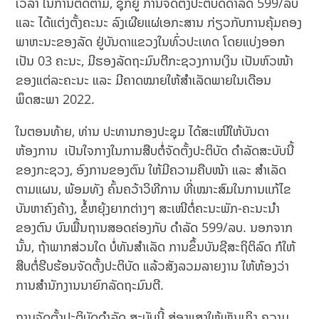
ເວລາ ໃນການຕິດຕາມ, ຊຸກຍູ້ ການຈັດຕັ້ງປະຕິບັດດຳລັດ 599/ລບ
ແລະ ໄດ້ແຕ່ງຕັ້ງຄະນະ ລົງເຜີຍແຜ່ເອກະສານ ກ່ຽວກັບການຄຸ້ມຄອງ
ພາຫະນະຂອງລັດ ຢູ່ບັນດາແຂວງໃນທົ່ວປະເທດ ໂດຍແບ່ງອອກ
ເປັນ 03 ຄະນະ, ມີຮອງລັດຖະມົນຕີກະຊວງການເງິນ ເປັນຫົວໜ້າ
ຂອງແຕ່ລະຄະນະ ແລະ ມີຄາດໝາຍໃຫ້ສໍາເລັດພາຍໃນເດືອນ
ພຶດສະພາ 2022.
ໃນຕອນທ້າຍ, ທ່ານ ປະທານກອງປະຊຸມ ໄດ້ສະເໜີໃຫ້ບັນດາ
ຫ້ອງການ ເປັນໃຈກາງໃນການສືບຕໍ່ຈັດຕັ້ງປະຕິບັດ ດຳລັດສະບັບນີ້
ຂອງກະຊວງ, ອົງການຂອງຕົນ ໃຫ້ມີຄວາມຄືບໜ້າ ແລະ ສຳເລັດ
ຕາມແຜນ, ພ້ອມທັງ ຄົ້ນຄວ້າວິທີການ ທີ່ເໝາະສົມໃນການແກ້ໄຂ
ບັນຫາຄົງຄ້າງ, ຂໍ້ຫຍຸ້ງຍາກຕ່າງໆ ສະເໜີຕໍ່ຄະນະພັກ-ຄະນະນຳ
ຂອງຕົນ ບົນພື້ນຖານສອດຄ່ອງກັບ ດຳລັດ 599/ລບ. ນອກຈາກ
ນັ້ນ, ຖ້າພາກສ່ວນໃດ ບໍ່ທັນສຳເລັດ ການຂຶ້ນບັນຊີສະຖິຕິລົດ ກໍໃຫ້
ສືບຕໍ່ຮີບຮ້ອນຈັດຕັ້ງປະຕິບັດ ແລ້ວສັງລວມລາຍງານ ໃຫ້ຫ້ອງວ່າ
ການສຳນັກງານນາຍົກລັດຖະມົນຕີ.
ການຈັດຕັ້ງປະຕິບັດດຳລັດ ສະບັບນີ້ ສ່ອງແສງໃຫ້ເຫັນເຖິງ ຄວາມ