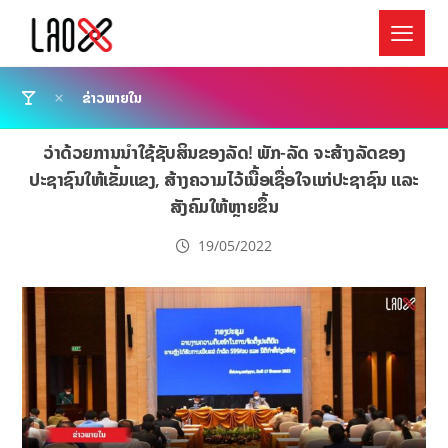
ຂ່າວພາຍໃນ
ວ່າດ້ວຍການນຳໃຊ້ຊັບສິນຂອງລັດ! ພັກ-ລັດ ຈະສ້າງລັດຂອງ
ປະຊາຊົນໃຫ້ເຂັ້ມແຂງ, ສ້າງຄວາມໄວ້ເນື້ອເຊື່ອໃຈແກ່ປະຊາຊົນ ແລະ
ສັງຄົມໃຫ້ຫຼາຍຂຶ້ນ
19/05/2022