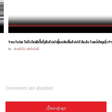
YouTube ໃຈດີ ເປີດຟີເຈີ້ເບິ່ງຄິບໄປນຳຫຼິ້ນແອັບອື່ນໄປນຳໄດ້ແລ້ວ ໂດຍບໍ່ຕ້ອງເຊົ່
ຂ່າວທົ່ວໄປ
ເທັກໂນໂລຢີ
,
Comments are disabled
ເນື້ອຫາຫຼ້າສຸດ