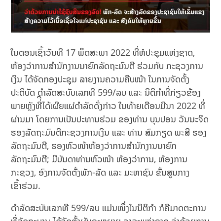
ໃນຕອນເຊົ້າວັນທີ 17 ພຶດສະພາ 2022 ທີ່ຫໍປະຊຸມແຫ່ງຊາດ,
ຫ້ອງວ່າການສຳນັກງານນາຍົກລັດຖະມົນຕີ ຮ່ວມກັບ ກະຊວງການ
ເງິນ ໄດ້ຈັດກອງປະຊຸມ ລາຍງານຄວາມຄືບໜ້າ ໃນການຈັດຕັ້ງ
ປະຕິບັດ ດຳລັດສະບັບເລກທີ 599/ລບ ແລະ ນິຕິກຳທີ່ກ່ຽວຂ້ອງ
ພາຍຫຼັງທີ່ີໄດ້ເຜີຍແຜ່ດຳລັດດັ່ງກ່າວ ໃນທ້າຍເດືອນມີນາ 2022 ທີ່
ຜ່ານມາ ໂດຍການເປັນປະທານຮ່ວມ ຂອງທ່ານ ບຸນປອນ ວັນນະຈິດ
ຮອງລັດຖະມົນຕີກະຊວງການເງິນ ແລະ ທ່ານ ສົມກຽດ ພະສີ ຮອງ
ລັດຖະມົນຕີ, ຮອງຫົວໜ້າຫ້ອງວ່າການສຳນັກງານນາຍົກ
ລັດຖະມົນຕີ; ມີບັນດາທ່ານຫົວໜ້າ ຫ້ອງວ່າການ, ຫ້ອງການ
ກະຊວງ, ອົງການຈັດຕັ້ງພັກ-ລັດ ແລະ ມະຫາຊົນ ຂັ້ນສູນກາງ
ເຂົ້າຮ່ວມ.
ດຳລັດສະບັບເລກທີ 599/ລບ ແມ່ນໜຶ່ງໃນນິຕິກຳ ກໍຄືມາດຕະການ