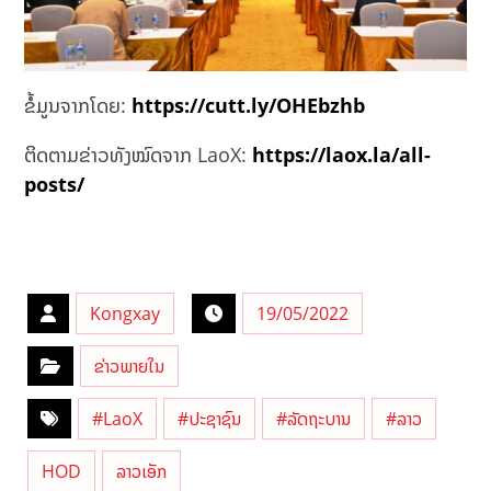
ຂໍ້ມູນຈາກໂດຍ:
https://cutt.ly/OHEbzhb
ຕິດຕາມຂ່າວທັງໝົດຈາກ LaoX:
https://laox.la/all-
posts/
Kongxay
19/05/2022
ຂ່າວພາຍໃນ
#LaoX
#ປະຊາຊົນ
#ລັດຖະບານ
#ລາວ
HOD
ລາວເອັກ