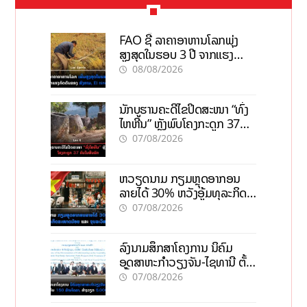
FAO ຊີ້ ລາຄາອາຫານໂລກພຸ່ງ
ສູງສຸດໃນຮອບ 3 ປີ ຈາກແຮງ
ກົດດັນຂອງສົງຄາມ, El nino
08/08/2026
ນັກບູຮານຄະດີໄຂປິດສະໜາ “ທົ່ງ
ໄຫຫີນ” ຫຼັງພົບໂຄງກະດູກ 37
ຄົນໃນຫີນຍັກ
07/08/2026
ຫວຽດນາມ ກຽມຫຼຸດອາກອນ
ລາຍໄດ້ 30% ຫວັງອູ້ມທຸລະກິດ
ຂະໜາດນ້ອຍ ແລະ ຈຸນລະ
07/08/2026
ວິສາຫະກິດ
ລົງນາມສຶກສາໂຄງການ ນິຄົມ
ອຸດສາຫະກຳວຽງຈັນ-ໄຊທານີ ຕັ້ງ
ເປົ້າດຶງທຶນ 150 ລ້ານໂດລາ, ສ້າງ
07/08/2026
ວຽກ 5.000 ຕຳແໜ່ງ