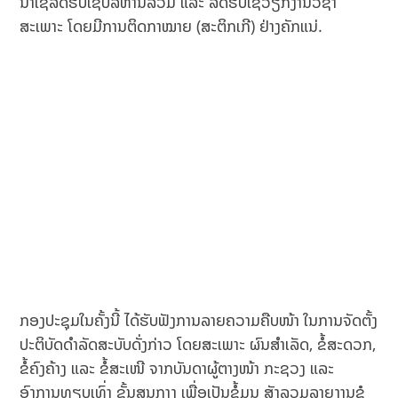
ນຳໃຊ້ລົດຮັບໃຊ້ບໍລິຫານລວມ ແລະ ລົດຮັບໃຊ້ວຽກງານວິຊາ
ສະເພາະ ໂດຍມີການຕິດກາໝາຍ (ສະຕິກເກີ) ຢ່າງຄັກແນ່.
ກອງປະຊຸມໃນຄັ້ງນີ້ ໄດ້ຮັບຟັງການລາຍຄວາມຄືບໜ້າ ໃນການຈັດຕັ້ງ
ປະຕິບັດດຳລັດສະບັບດັ່ງກ່າວ ໂດຍສະເພາະ ຜົນສຳເລັດ, ຂໍ້ສະດວກ,
ຂໍ້ຄົງຄ້າງ ແລະ ຂໍ້ສະເໜີ ຈາກບັນດາຜູ້ຕາງໜ້າ ກະຊວງ ແລະ
ອົງການທຽບເທົ່າ ຂັ້ນສູນກາງ ເພື່ອເປັນຂໍ້ມູນ ສັງລວມລາຍງານຂໍ