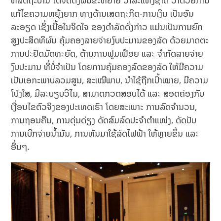
ທີ່ລັດຖະບານ ໄດ້ຈັດຕັ້ງຜັນຂະຫຍາຍ ວາລະແຫ່ງຊາດ ວ່າດ້ວຍການ
ແກ້ໄຂຄວາມຫຍຸ້ງຍາກ ທາງດ້ານເສດຖະກິດ-ການເງິນ ເປັນອັນ
ລະອຽດ ເຊິ່ງເນື້ອໃນຈິດໃຈ ຂອງດຳລັດດັ່ງກ່າວ ແມ່ນເປັນການຍົກ
ສູງປະສິດທິຜົນ ຄຸ້ມຄອງລາຍຈ່າຍງົບປະມານຂອງລັດ ດ້ວຍມາດຕະ
ການປະຢັດມັດທະຍັດ, ຕ້ານການຟູມເຟືອຍ ແລະ ຈຳກັດລາຍຈ່າຍ
ງົບປະມານ ທີ່ບໍ່ຈຳເປັນ ໂດຍການຄຸ້ມຄອງລົດຂອງລັດ ໃຫ້ມີຄວາມ
ເປັນເອກະພາບລວມສູນ, ສະເໝີພາບ, ນຳໃຊ້ຖືກເປົ້າໝາຍ, ມີຄວາມ
ໂປ່ງໃສ, ມີລະບຽບວິໄນ, ສາມາດກວດສອບໄດ້ ແລະ ສອດຄ່ອງກັບ
ເງື່ອນໄຂຕົວຈິງຂອງປະເທດເຮົາ ໂດຍສະເພາະ ການລົດຈຳນວນ,
ການຖອນຄືນ, ການດຸ່ນດ່ຽງ ດັດສົມລົດປະຈຳຕຳແໜ່ງ, ດັດປັບ
ການເບີກຈ່າຍນ້ຳມັນ, ການຫັນມາໃຊ້ລົດໄຟຟ້າ ໃຫ້ຫຼາຍຂຶ້ນ ແລະ
ອື່ນໆ.