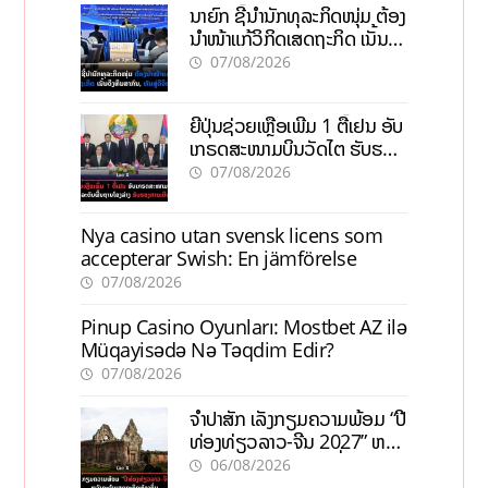
ນາຍົກ ຊີ້ນຳນັກທຸລະກິດໜຸ່ມ ຕ້ອງ
ນຳໜ້າແກ້ວິກິດເສດຖະກິດ ເນັ້ນດຶງ
ທຶນສາກົນ, ຫັນສູ່ດິຈິຕອນ
07/08/2026
ຍີ່ປຸ່ນຊ່ວຍເຫຼືອເພີ່ມ 1 ຕື້ເຢນ ອັບ
ເກຣດສະໜາມບິນວັດໄຕ ຮັບຮອງ
ການເຕີບໂຕ
07/08/2026
Nya casino utan svensk licens som
accepterar Swish: En jämförelse
07/08/2026
Pinup Casino Oyunları: Mostbet AZ ilə
Müqayisədə Nə Təqdim Edir?
07/08/2026
ຈຳປາສັກ ເລັ່ງກຽມຄວາມພ້ອມ “ປີ
ທ່ອງທ່ຽວລາວ-ຈີນ 2027” ຫວັງ
ກະຕຸ້ນເສດຖະກິດທ້ອງຖິ່ນ
06/08/2026