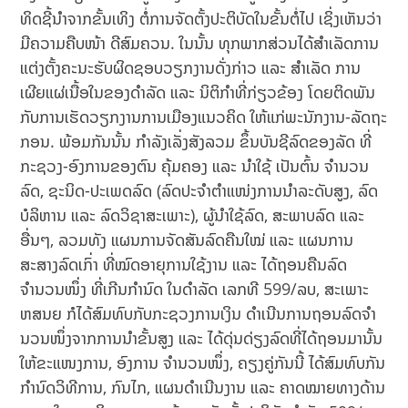
ທິດຊີ້ນຳຈາກຂັ້ນເທິງ ຕໍ່ການຈັດຕັ້ງປະຕິບັດໃນຂັ້ນຕໍ່ໄປ ເຊິ່ງເຫັນວ່າ
ມີຄວາມຄືບໜ້າ ດີສົມຄວນ. ໃນນັ້ນ ທຸກພາກສ່ວນໄດ້ສຳເລັດການ
ແຕ່ງຕັ້ງຄະນະຮັບຜິດຊອບວຽກງານດັ່ງກ່າວ ແລະ ສຳເລັດ ການ
ເຜີຍແຜ່ເນື້ອໃນຂອງດຳລັດ ແລະ ນິຕິກຳທີ່ກ່ຽວຂ້ອງ ໂດຍຕິດພັນ
ກັບການເຮັດວຽກງານການເມືອງແນວຄິດ ໃຫ້ແກ່ພະນັກງານ-ລັດຖະ
ກອນ. ພ້ອມກັນນັ້ນ ກຳລັງເລັ່ງສັງລວມ ຂຶ້ນບັນຊີລົດຂອງລັດ ທີ່
ກະຊວງ-ອົງການຂອງຕົນ ຄຸ້ມຄອງ ແລະ ນຳໃຊ້ ເປັນຕົ້ນ ຈຳນວນ
ລົດ, ຊະນິດ-ປະເພດລົດ (ລົດປະຈໍາຕໍາແໜ່ງການນໍາລະດັບສູງ, ລົດ
ບໍລິຫານ ແລະ ລົດວິຊາສະເພາະ), ຜູ້ນຳໃຊ້ລົດ, ສະພາບລົດ ແລະ
ອື່ນໆ, ລວມທັງ ແຜນການຈັດສັນລົດຄືນໃໝ່ ແລະ ແຜນການ
ສະສາງລົດເກົ່າ ທີ່ໝົດອາຍຸການໃຊ້ງານ ແລະ ໄດ້ຖອນຄືນລົດ
ຈຳນວນໜຶ່ງ ທີ່ເກີນກໍານົດ ໃນດຳລັດ ເລກທີ 599/ລບ, ສະເພາະ
ຫສນຍ ກໍໄດ້ສົມທົບກັບກະຊວງການເງິນ ດໍາເນີນການຖອນລົດຈໍາ
ນວນໜຶ່ງຈາກການນໍາຂັ້ນສູງ ແລະ ໄດ້ດຸ່ນດ່ຽງລົດທີ່ໄດ້ຖອນມານັ້ນ
ໃຫ້ຂະແໜງການ, ອົງການ ຈຳນວນໜຶ່ງ, ຄຽງຄູ່ກັນນີ້ ໄດ້ສົມທົບກັນ
ກໍານົດວິທີການ, ກົນໄກ, ແຜນດໍາເນີນງານ ແລະ ຄາດໝາຍທາງດ້ານ