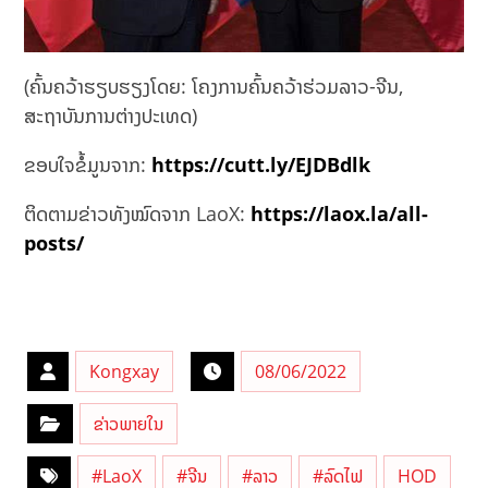
(ຄົ້ນຄວ້າຮຽບຮຽງໂດຍ: ໂຄງການຄົ້ນຄວ້າຮ່ວມລາວ-ຈີນ,
ສະຖາບັນການຕ່າງປະເທດ)
ຂອບໃຈຂໍ້ມູນຈາກ:
https://cutt.ly/EJDBdlk
ຕິດຕາມຂ່າວທັງໝົດຈາກ LaoX:
https://laox.la/all-
posts/
Kongxay
08/06/2022
ຂ່າວພາຍໃນ
#LaoX
#ຈີນ
#ລາວ
#ລົດໄຟ
HOD