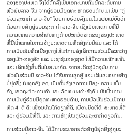
ຂອງສອງປະເທດ ຈຶ່ງໄດ້ຕົກລົງເປັນເອກະພາບກັນຍົກລະດັບການ
ພົວພັນລາວ-ຈີນ ຈາກຄູ່ຮ່ວມມືຍຸດທະ ສາດຮອບດ້ານ ມາເປັນ “ຄູ່
ຮ່ວມຊະຕາກໍາ ລາວ-ຈີນ” ໂດຍການຮ່ວມລົງນາມໃນແຜນແມ່ບົດວ່າ
ດ້ວຍການສ້າງຄູ່ຮ່ວມຊະຕາກໍາ ລາວ-ຈີນ ເຊິ່ງເປັນເຫດການທີ່ມີ
ຄວາມໝາຍຄວາມສໍາຄັນທາງດ້ານປະຫວັດສາດຂອງສອງປະ ເທດ
ທີ່ມີເປົ້າໝາຍໃນການສ້າງປະເທດຕາມທິດສັງຄົມນິຍົມ ແລະ ໄດ້
ກາຍເປັນເຂັມທິດເຍືອງທາງໃຫ້ແກ່ການລົງເລິກການຮ່ວມມືລະຫວ່າງ
ສອງພັກ-ສອງລັດ ແລະ ປະຊາຊົນສອງຊາດ ໃຫ້ມີຄວາມໜັກແໜ້ນ
ແລະ ເລິກເຊິ່ງຂຶ້ນຕື່ມໃນອະນາຄົດ. ຈາກອະດີດສູ່ປັດຈຸບັນ ການ
ພົວພັນຮ່ວມມື ລາວ-ຈີນ ໄດ້ຮັບການຊຸກຍູ້ ແລະ ເສີມຂະຫຍາຍຢ່າງ
ບໍ່ຢຸດຢັ້ງ ໃນທຸກຂົງເຂດ, ເປັນຕົ້ນຂົງເຂດການເມືອງ- ຄວາມໝັ້ນ
ຄົງ, ເສດຖະກິດ-ການຄ້າ ແລະ ວັດທະນະທໍາ-ສັງຄົມ ບົນພື້ນຖານ
ການເປັນຄູ່ຮ່ວມມືຍຸດທະສາດຮອບດ້ານ, ການພົວພັນຮ່ວມມືຕາມ
ທິດ 4 ດີ ຄື: ເພື່ອນບ້ານໃກ້ຄຽງທີ່ດີ, ເພື່ອນມິດທີ່ດີ, ສະຫາຍທີ່ດີ
ແລະ ຄູ່ຮ່ວມມືທີ່ດີ, ແລະ ການສ້າງເປັນຄູ່ຮ່ວມຊະຕາກໍາດຽວກັນ.
ການຮ່ວມມືລາວ-ຈີນ ໄດ້ມີການຂະຫຍາຍຕົວຢ່າງບໍ່ຢຸດຢັ້ງສູ່ຄຸນະ