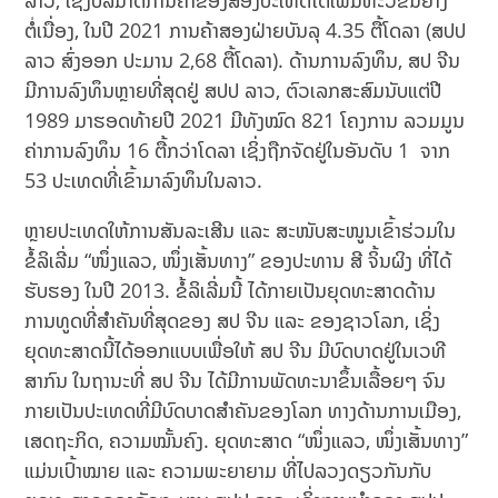
ລາວ, ເຊິ່ງບໍລິມາດການຄ້າຂອງສອງປະເທດໄດ້ເພີ່ມທະວີຂຶ້ນຢ່າງ
ຕໍ່ເນື່ອງ, ໃນປີ 2021 ການຄ້າສອງຝ່າຍບັນລຸ 4.35 ຕື້ໂດລາ (ສປປ
ລາວ ສົ່ງອອກ ປະມານ 2,68 ຕື້ໂດລາ). ດ້ານການລົງທຶນ, ສປ ຈີນ
ມີການລົງທຶນຫຼາຍທີ່ສຸດຢູ່ ສປປ ລາວ, ຕົວເລກສະສົມນັບແຕ່ປີ
1989 ມາຮອດທ້າຍປີ 2021 ມີທັງໝົດ 821 ໂຄງການ ລວມມູນ
ຄ່າການລົງທຶນ 16 ຕື້ກວ່າໂດລາ ເຊິ່ງຖືກຈັດຢູ່ໃນອັນດັບ 1 ຈາກ
53 ປະເທດທີ່ເຂົ້າມາລົງທຶນໃນລາວ.
ຫຼາຍປະເທດໃຫ້ການສັນລະເສີນ ແລະ ສະໜັບສະໜູນເຂົ້າຮ່ວມໃນ
ຂໍ້ລິເລີ່ມ “ໜຶ່ງແລວ, ໜຶ່ງເສັ້ນທາງ” ຂອງປະທານ ສີ ຈິ້ນຜິງ ທີ່ໄດ້
ຮັບຮອງ ໃນປີ 2013. ຂໍ້ລິເລີ່ມນີ້ ໄດ້ກາຍເປັນຍຸດທະສາດດ້ານ
ການທູດທີ່ສໍາຄັນທີ່ສຸດຂອງ ສປ ຈີນ ແລະ ຂອງຊາວໂລກ, ເຊິ່ງ
ຍຸດທະສາດນີ້ໄດ້ອອກແບບເພື່ອໃຫ້ ສປ ຈີນ ມີບົດບາດຢູ່ໃນເວທີ
ສາກົນ ໃນຖານະທີ່ ສປ ຈີນ ໄດ້ມີການພັດທະນາຂຶ້ນເລື້ອຍໆ ຈົນ
ກາຍເປັນປະເທດທີ່ມີບົດບາດສຳຄັນຂອງໂລກ ທາງດ້ານການເມືອງ,
ເສດຖະກິດ, ຄວາມໝັ້ນຄົງ. ຍຸດທະສາດ “ໜຶ່ງແລວ, ໜຶ່ງເສັ້ນທາງ”
ແມ່ນເປົ້າໝາຍ ແລະ ຄວາມພະຍາຍາມ ທີ່ໄປລວງດຽວກັນກັບ