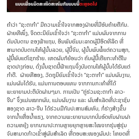
ຄໍາວ່າ “ຊະຕາກໍາ” ມີຄວາມເຂົ້າໃຈຈາກສອງຝ່າຍທີ່ມີອັນຄ້າຍຄືກັນ.
ຝ່າຍທີໜຶ່ງ, ຈິດຕະນິຍົມເຂົ້າໃຈວ່າ “ຊະຕາກໍາ” ແມ່ນຜົນຈາກການ
ດົນບັນດານ ຂອງຟ້າແຖນ, ອິນພົນຍົມມະລາດຜູ້ມີອິດທິລິດ ທີ່
ສາມາດບັນດານໃຫ້ຜູ້ນັ້ນລວຍ, ຜູ້ນີ້ຈົນ, ຜູ້ນັ້ນພົບພໍ້ແຕ່ຄວາມສຸກ,
ຜູ້ນີ້ພົບແຕ່ໂຊກຮ້າຍ. ເຫດຜົນກໍຍ້ອນວ່າ ຄົນຜູ້ນີ້ເຄີຍກະທໍາດີໃນ
ຊາດປາງກ່ອນ, ດັ່ງນັ້ນຊາດນີ້ຟ້າແຖນຈຶ່ງບັນດານໃຫ້ຜູ້ນັ້ນໄດ້ຮັບແຕ່
ກໍາດີ. ຝ່າຍທີສອງ, ວັດຖຸນິຍົມເຂົ້າໃຈວ່າ “ຊະຕາກໍາ” ແມ່ນຜົນງານ,
ແມ່ນຜົນໄດ້ຮັບ, ແມ່ນການຕອບແທນ ຈາກການກະທໍາທີ່ໄດ້
ພະຍາຍາມປະຕິບັດຜ່ານໆມາ. ການເປັນ “ຄູ່ຮ່ວມຊະຕາກໍາ ລາວ-
ຈີນ” ຈຶ່ງແມ່ນໝາກຜົນ, ແມ່ນຜົນງານ ແລະ ຜົນສໍາເລັດທີ່ປະຊາຊົນ
ສອງຊາດ ລາວ-ຈີນ ໄດ້ຮ່ວມມືກັນປະສານສົມທົບ, ກໍ່ຮ່າງສ້າງຂຶ້ນ
ຈາກນໍ້າເຫື່ອນໍ້າແຮງ, ຈາກຄວາມພະຍາຍາມບາກບັ່ນອົດທົນຜ່ານຜ່າ
ຄວາມຫຍຸ້ງ ຍາກນານາປະການຫຼາຍຍຸກຫຼາຍສະໄໝຈາກຮຸ່ນສູ່ຮຸ່ນ
ຈົນສາມາດກ້າວເຂົ້າສູ່ຜົນສໍາເລັດ ທີ່ຕອບສະໜອງຜົນປະ ໂຫຍດທີ່