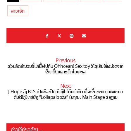
ລາວເອັກ
Previous
ຊ່ວຍລົດຈຳນວນຂີ້ເຫຍື້ອໄປກັບ Ohhcean! Sex toy ຣີໄຊເຄິນທີ່ຜະລິດຈາກ
ຂີ້ເຫຍື້ອພລາສຕິກໃນທະເລ
Next
J-Hope
ວົງ BTS ເປັນສິລະປິນເກົາຫຼີໃຕ້ຄົນທຳອິດ ທີ່ຈະຂຶ້ນສະແດງເທສະການ
ດົນຕີຍິ່ງໃຫຍ່ຢ່າງ “Lollapalooza” ໃນຖານະ Main Stage ຂອງງານ
ຂ່າວທີ່ກ່ຽວຂ້ອງ ...