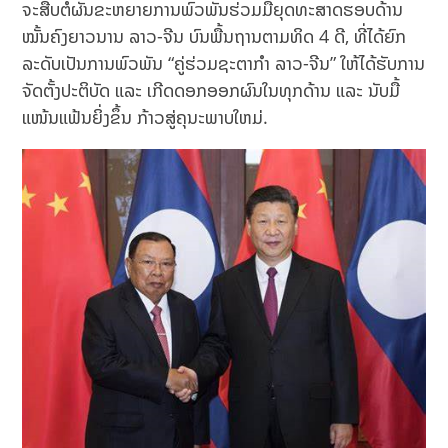
ຈະສືບຕໍ່ຜັນຂະຫຍາຍການພົວພັນຮ່ວມມືຍຸດທະສາດຮອບດ້ານ
ໝັ້ນຄົງຍາວນານ ລາວ-ຈີນ ບົນພື້ນຖານຕາມທິດ 4 ດີ, ທີ່ໄດ້ຍົກ
ລະດັບເປັນການພົວພັນ “ຄູ່ຮ່ວມຊະຕາກໍາ ລາວ-ຈີນ” ໃຫ້ໄດ້ຮັບການ
ຈັດຕັ້ງປະຕິບັດ ແລະ ເກີດດອກອອກຜົນໃນທຸກດ້ານ ແລະ ນັບມື້
ແໜ້ນແຟ້ນຍິ່ງຂຶ້ນ ກ້າວສູ່ຄຸນະພາບໃຫມ່.