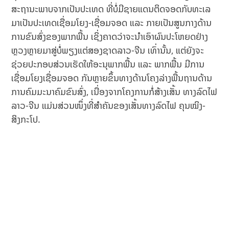
ສະຖານະພາບຈາກເປັນປະເທດ ທີ່ບໍ່ມີຊາຍແດນຕິດຈອດກັບທະເລ
ມາເປັນປະເທດເຊື່ອມໂຍງ-ເຊື່ອມຈອດ ແລະ ກາຍເປັນສູນກາງດ້ານ
ການຂົນສົ່ງຂອງພາກພື້ນ ເຊິ່ງຄາດວ່າຈະນໍາເອົາຜົນປະໂຫຍດຢ່າງ
ຫຼວງຫຼາຍມາສູ່ບໍ່ພຽງແຕ່ສອງຊາດລາວ-ຈີນ ເທົ່ານັ້ນ, ແຕ່ຍັງຈະ
ຊ່ວຍປະກອບສ່ວນເຮັດໃຫ້ອະນຸພາກພື້ນ ແລະ ພາກພື້ນ ມີການ
ເຊື່ອມໂຍງເຊື່ອມຈອດ ກັນຫຼາຍຂຶ້ນທາງດ້ານໂຄງລ່າງພື້ນຖານດ້ານ
ການຄົມມະນາຄົມຂົນສົ່ງ, ເນື່ອງຈາກໂຄງການກໍ່ສ້າງເສັ້ນ ທາງລົດໄຟ
ລາວ-ຈີນ ແມ່ນສ່ວນໜຶ່ງທີ່ສໍາຄັນຂອງເສັ້ນທາງລົດໄຟ ຄຸນໝິງ-
ສິງກະໂປ.