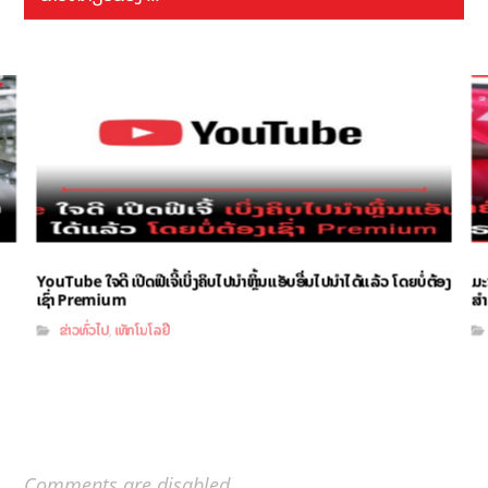
YouTube ໃຈດີ ເປີດຟີເຈີ້ເບິ່ງຄິບໄປນຳຫຼິ້ນແອັບອື່ນໄປນຳໄດ້ແລ້ວ ໂດຍບໍ່ຕ້ອງ
ມະ
ເຊົ່າ Premium
ສຳ
ຂ່າວທົ່ວໄປ
ເທັກໂນໂລຢີ
,
Comments are disabled