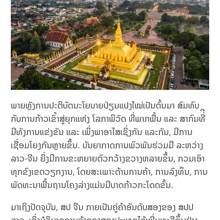
ພາຍຫຼັງການປະຕິບັດນະໂຍບາຍປ່ຽນແປງໃໝ່ເປັນຕົ້ນມາ ສົມທົບ
ກັບການກ້າວເຂົ້າສູ່ຍຸກແຫ່ງ ໂລກາພິວັດ ທີ່ພາກພື້ນ ແລະ ສາກົນທີ່ີ
ມີທັງການແຂ່ງຂັນ ແລະ ເພິ່ງພາອາໄສເຊິ່ງກັນ ແລະກັນ, ມີການ
ເຊື່ອມໂຍງກັນຫຼາຍຂຶ້ນ. ບັນຍາກາດການພົວພັນຮ່ວມມື ລະຫວ່າງ
ລາວ-ຈີນ ຍິ່ງມີການຂະຫຍາຍຕົວກວ້າງຂວາງຫລາຍຂຶ້ນ, ກວມເອົາ
ທຸກຂົງເຂດວຽກງານ, ໂດຍສະເພາະດ້ານການຄ້າ, ການລົງທຶນ, ການ
ພັດທະນາພື້ນຖານໂຄງລ່າງແມ່ນມີບາດກ້າວກະໂດດຂັ້ນ.
ມາເຖິງປັດຈຸບັນ, ສປ ຈີນ ກາຍເປັນຄູ່ຄ້າອັນດັບສອງຂອງ ສປປ