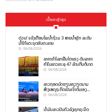
ເນື້ອຫາຫຼ້າສຸດ
ດ່ວນ! ແຈ້ງເຕືອນໄພນໍ້າຖ້ວມ 3 ສາຍນໍ້າຫຼັກ ລະດັບ
ນໍ້າໃກ້ແຕະຈຸດອັນຕະລາຍ
06/08/2026
ລາຄາຄຳໂລກຟື້ນໂຕແຮງ ດັນລາຄາ
ຄຳໃນລາວທະລຸ 47 ລ້ານກີບຕໍ່ບາດ
06/08/2026
ລາວຖອດບົດຮຽນຫວຽດນາມ
ສ້າງເສດຖະກິດເປັນເຈົ້າຕົນເອງ
ກ້າວສູ່ເປົ້າໝາຍ 2035
06/08/2026
ນໍ້າມັນລາວປັບຕົວລົງທຸກຊະນິດ