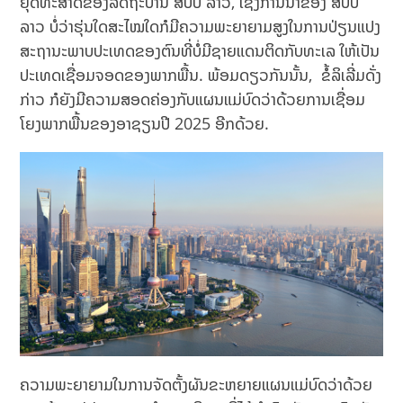
ຍຸດທະສາດຂອງລັດຖະບານ ສປປ ລາວ, ເຊິ່ງການນໍາຂອງ ສປປ
ລາວ ບໍ່ວ່າຮຸ່ນໃດສະໄໝໃດກໍມີຄວາມພະຍາຍາມສູງໃນການປ່ຽນແປງ
ສະຖານະພາບປະເທດຂອງຕົນທີ່ບໍ່ມີຊາຍແດນຕິດກັບທະເລ ໃຫ້ເປັນ
ປະເທດເຊື່ອມຈອດຂອງພາກພື້ນ. ພ້ອມດຽວກັນນັ້ນ, ຂໍ້ລິເລີ່ມດັ່ງ
ກ່າວ ກໍຍັງມີຄວາມສອດຄ່ອງກັບແຜນແມ່ບົດວ່າດ້ວຍການເຊື່ອມ
ໂຍງພາກພື້ນຂອງອາຊຽນປີ 2025 ອີກດ້ວຍ.
ຄວາມພະຍາຍາມໃນການຈັດຕັ້ງຜັນຂະຫຍາຍແຜນແມ່ບົດວ່າດ້ວຍ