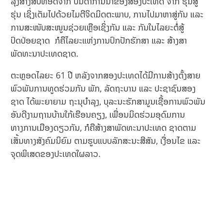
ລຸງສ້າງສືບທອດຈາກ ບັນດາການນໍາຂອງສອງປະເທດ ຈາກ ຮຸ່ນສູ່
ຮຸ່ນ ເຊິ່ງເຕັມໄປດ້ວຍໄມຕີຈິດມິດຕະພາບ, ການໄປມາຫາສູ່ກັນ ແລະ
ການສະໜັບສະໜູນຊ່ວຍເຫຼືອເຊິ່ງກັນ ແລະ ກັນໃນໄລຍະຕໍ່ສູ້
ປົດປ່ອຍຊາດ ກໍຄືໄລຍະແຫ່ງການປົກປັກຮັກສາ ແລະ ສ້າງສາ
ພັດທະນາປະເທດຊາດ.
ຕະຫຼອດໄລຍະ 61 ປີ ຫລັງຈາກສອງປະເທດໄດ້ມີການສ້າງຕັ້ງສາຍ
ພົວພັນການທູດຮ່ວມກັນ ພັກ, ລັດຖະບານ ແລະ ປະຊາຊົນສອງ
ຊາດ ໄດ້ພະຍາຍາມ ຖະນຸບໍາລຸງ, ບຸລະນະຮັກສາມູນເຊື້ອການພົວພັນ
ອັນດີງາມຖານບ້ານໃກ້ເຮືອນຄຽງ, ເພື່ອນມິດຮ່ວມອຸດົມການ
ທາງການເມືອງດຽວກັນ, ກໍຄືສ້າງສາພັດທະນາປະເທດ ຊາດຕາມ
ເສັ້ນທາງສັງຄົມນິຍົມ ຕາມຮູບແບບລັກສະນະສີສັນ, ເງື່ອນໄຂ ແລະ
ຈຸດພິເສດຂອງປະເທດໃຜລາວ.