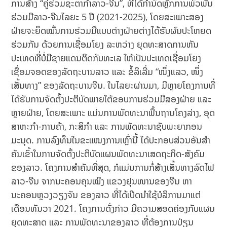
ການສ້າງ “ຄູ່ຮ່ວມຊະຕາກໍາລາວ-ຈີນ”, ທີ່ໄດ້ກໍານົດຫຼັກການພົວພັນ
ຮ່ວມມືລາວ-ຈີນໄລຍະ 5 ປີ (2021-2025), ໂດຍສະເພາະສອງ
ຝ່າຍຈະຍຶດໝັ້ນການຮ່ວມມືແບບຕ່າງຝ່າຍຕ່າງໄດ້ຮັບຜົນປະໂຫຍດ
ຮ່ວມກັນ ດ້ວຍການເຊື່ອມໂຍງ ລະຫວ່າງ ຍຸດທະສາດການຫັນ
ປະເທດທີ່ບໍ່ມີຊາຍແດນຕິດກັບທະເລ ໃຫ້ເປັນປະເທດເຊື່ອມໂຍງ
ເຊື່ອມຈອດຂອງລັດຖະບານລາວ ແລະ ຂໍ້ລິເລີ່ມ “ໜຶ່ງແລວ, ໜຶ່ງ
ເສັ້ນທາງ” ຂອງລັດຖະບານຈີນ. ໃນໄລຍະຜ່ານມາ, ມີຫຼາຍໂຄງການທີ່
ໄດ້ຮັບການຈັດຕັ້ງປະຕິບັດພາຍໃຕ້ຂອບການຮ່ວມມືສອງຝ່າຍ ແລະ
ຫຼາຍຝ່າຍ, ໂດຍສະເພາະ ແມ່ນການພັດທະນາພື້ນຖານໂຄງລ່າງ, ອຸດ
ສາຫະກໍາ-ການຄ້າ, ກະສິກໍາ ແລະ ການພັດທະນາຊັບພະຍາກອນ
ມະນຸດ. ການລົງທຶນໃນຂະແໜງການເຫຼົ່ານີ້ ໄດ້ປະກອບສ່ວນອັນສໍາ
ຄັນເຂົ້າໃນການຈັດຕັ້ງປະຕິບັດແຜນພັດທະນາເສດຖະກິດ-ສັງຄົມ
ຂອງລາວ. ໂຄງການສໍາຄັນທີ່ສຸດ, ກໍແມ່ນການກໍ່ສ້າງເສັ້ນທາງລົດໄຟ
ລາວ-ຈີນ ຈາກນະຄອນຄຸນໝິງ ແຂວງຢຸນໜານຂອງຈີນ ຫາ
ນະຄອນຫຼວງວຽງຈັນ ຂອງລາວ ທີ່ໄດ້ເປີດນໍາໃຊ້ບໍລິການມາແຕ່
ເດືອນທັນວາ 2021. ໂຄງການດັ່ງກ່າວ ມີຄວາມສອດຄ່ອງກັບແຜນ
ຍຸດທະສາດ ແລະ ການພັດທະນາຂອງລາວ ທີ່ຕ້ອງການປ່ຽນ