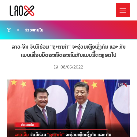
ຂ່າວພາຍໃນ
ລາວ-ຈີນ ຈັບມືຮ່ວມ “ຊະຕາກຳ” ຈະຊ່ວຍເຫຼືອເຊິ່ງກັນ ແລະ ກັນ
ແບບເພື່ອນມິດສະໜິດສະໜົມກັນແບບນີ້ຕະຫຼອດໄປ
08/06/2022