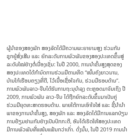
ຜູ້ນໍາຂອງສອງພັກ ສອງລັດໄດ້ມີຄວາມພະຍາຍາມສູງ ຮ່ວມກັນ
ຊຸກຍູ້ສົ່ງເສີມ ແລະ ຍົກລະດັບການພົວພັນຂອງສອງປະເທດຂຶ້ນສູ່
ລະດັບໃໝ່ຢ່າງຕໍ່ເນື່ອງເຊັ່ນ: ໃນປີ 2000, ການນໍາຂັ້ນສູງສຸດຂອງ
ສອງປະເທດໄດ້ກໍານົດການຮ່ວມມືຕາມທິດ “ໜັ້ນຄົງຍາວນານ,
ບ້ານໃກ້ເຮືອນຄຽງທີ່ດີ, ໄວ້ເນື້ອເຊື່ອໃຈກັນ, ຮ່ວມມືຮອບດ້ານ”.
ການພົວພັນລາວ-ຈີນໄດ້ຮັບການຖະນຸບໍາລຸງ ຕະຫຼອດມາຈົນເຖິງ ປີ
2009, ການພົວພັນ ລາວ-ຈີນ ໄດ້ຖືກຍົກລະດັບຂຶ້ນມາເປັນຄູ່
ຮ່ວມມືຍຸດທະສາດຮອບດ້ານ. ພາຍໃຕ້ການເອົາໃຈໃສ່ ແລະ ຊີ້ນໍານໍາ
ພາຂອງການນໍາຂັ້ນສູງ, ສອງພັກ ແລະ ສອງລັດໄດ້ມີການແລກປ່ຽນ
ການຢ້ຽມຢາມກັນຢ່າງເປັນປົກກະຕິ, ອັນໄດ້ເຮັດໃຫ້ສອງປະເທດ
ມີການພົວພັນທີ່ແໜ້ນແຟ້ນກວ່າເກົ່າ. ດັ່ງນັ້ນ, ໃນປີ 2019 ການນໍາ