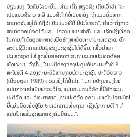
ປ່ຽນແປງ ໃໝ່ໃນໄລຍະນັ້ນ, ທ່ານ ເຕີ້ງ ສຽວຜີງ ເຄີຍເວົ້າວ່າ “ຈະ
ເປັນແມວສີຂາວ ຫລື ແມວສີດໍາກໍບໍ່ເປັນຫຍັງ, ຖ້າແມວນັ້ນຫາກ
ສາມາດຈັບໜູໄດ້ ກໍຖືວ່າເປັນແມວທີ່ດີ ມີປະໂຫຍດ”. ຄໍາເວົ້າດັ່ງກ່າວ
ສາມາດຕອບໂຈດໄດ້ ແລະ ມີຄວາມໝາຍສໍາຄັນ ແລະ ເລິກເຊິ່ງທີ່ສຸດ
ໃນການກໍານົດຍຸດທະສາດເພື່ອສ້າງສາພັດທະນາປະເທດຊາດ, ຍົກ
ລະດັບຊີວິດການເປັນຢູ່ຂອງປະຊາຊົນໃຫ້ດີຂຶ້ນ, ເພື່ອນໍາພາ
ປະເທດຊາດ ໃຫ້ຫຼຸດພົ້ນອອກຈາກ ສະຖານະພາບປະເທດດ້ອຍ
ພັດທະນາ. ດັ່ງນັ້ນ, ໃນມະຕິຂອງກອງປະຊຸມຄົບຄະນະຄັ້ງທີ 8
ສະໄໝທີ 4 ຂອງຄະນະບໍລິຫານງານພັກປະຊາຊົນ ປະຕິວັດລາວ
(ເດືອນຕຸລາ 1989) ຕອນໜຶ່ງໄດ້ຢໍ້າວ່າ: “…ການປ່ຽນແປງໃໝ່
ແມ່ນຄວາມຈໍາເປັນພາວະວິໄສ, ແມ່ນຂະບວນວິວັດທີ່ມີລັກສະນະ
ປະຕິວັດ ແລະ ວິທະຍາສາດ, ການປະຕິວັດ ຂອງປະເທດໃນໄລຍະໃໝ່
ນີ້ແມ່ນຍຶດໝັ້ນຢູ່ໃນ 6 ຫລັກການພຶ້ນຖານ, ເຊິ່ງຫຼັກການທີ 1 ກໍ
ແມ່ນຢຶດໝັ້ນຈຸດໝາຍສັງຄົມນິຍົມ…”.