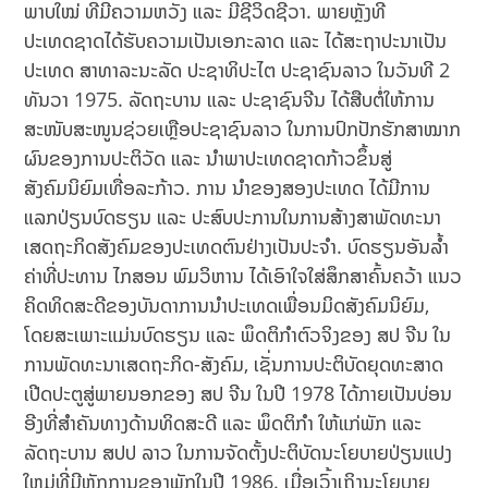
ພາບໃໝ່ ທີ່ມີຄວາມຫວັງ ແລະ ມີຊີວິດຊີວາ. ພາຍຫຼັງທີ່
ປະເທດຊາດໄດ້ຮັບຄວາມເປັນເອກະລາດ ແລະ ໄດ້ສະຖາປະນາເປັນ
ປະເທດ ສາທາລະນະລັດ ປະຊາທິປະໄຕ ປະຊາຊົນລາວ ໃນວັນທີ 2
ທັນວາ 1975. ລັດຖະບານ ແລະ ປະຊາຊົນຈີນ ໄດ້ສືບຕໍ່ໃຫ້ການ
ສະໜັບສະໜູນຊ່ວຍເຫຼືອປະຊາຊົນລາວ ໃນການປົກປັກຮັກສາໝາກ
ຜົນຂອງການປະຕິວັດ ແລະ ນໍາພາປະເທດຊາດກ້າວຂຶ້ນສູ່
ສັງຄົມນິຍົມເທື່ອລະກ້າວ. ການ ນໍາຂອງສອງປະເທດ ໄດ້ມີການ
ແລກປ່ຽນບົດຮຽນ ແລະ ປະສົບປະການໃນການສ້າງສາພັດທະນາ
ເສດຖະກິດສັງຄົມຂອງປະເທດຕົນຢ່າງເປັນປະຈໍາ. ບົດຮຽນອັນລໍ້າ
ຄ່າທີ່ປະທານ ໄກສອນ ພົມວິຫານ ໄດ້ເອົາໃຈໃສ່ສຶກສາຄົ້ນຄວ້າ ແນວ
ຄິດທິດສະດີຂອງບັນດາການນໍາປະເທດເພື່ອນມິດສັງຄົມນິຍົມ,
ໂດຍສະເພາະແມ່ນບົດຮຽນ ແລະ ພຶດຕິກໍາຕົວຈິງຂອງ ສປ ຈີນ ໃນ
ການພັດທະນາເສດຖະກິດ-ສັງຄົມ, ເຊັ່ນການປະຕິບັດຍຸດທະສາດ
ເປີດປະຕູສູ່ພາຍນອກຂອງ ສປ ຈີນ ໃນປີ 1978 ໄດ້ກາຍເປັນບ່ອນ
ອີງທີ່ສໍາຄັນທາງດ້ານທິດສະດີ ແລະ ພຶດຕິກໍາ ໃຫ້ແກ່ພັກ ແລະ
ລັດຖະບານ ສປປ ລາວ ໃນການຈັດຕັ້ງປະຕິບັດນະໂຍບາຍປ່ຽນແປງ
ໃຫມ່ທີ່ມີຫຼັກການຂອງພັກໃນປີ 1986. ເມື່ອເວົ້າເຖິງນະໂຍບາຍ