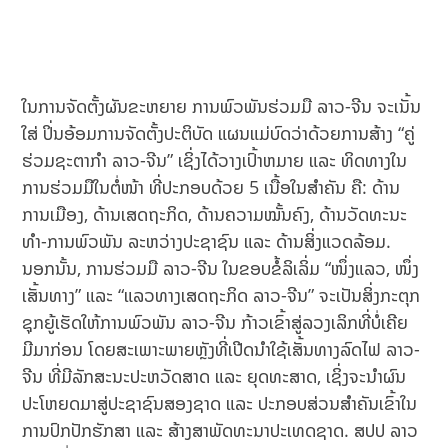
ໃນການຈັດຕັ້ງຜັນຂະຫຍາຍ ການພົວພັນຮ່ວມມື ລາວ-ຈີນ ຈະເນັ້ນ
ໃສ່ ປິ່ນອ້ອມການຈັດຕັ້ງປະຕິບັດ ແຜນແມ່ບົດວ່າດ້ວຍການສ້າງ “ຄູ່
ຮ່ວມຊະຕາກໍາ ລາວ-ຈີນ” ເຊິ່ງໄດ້ວາງເປົ້າຫມາຍ ແລະ ທິດທາງໃນ
ການຮ່ວມມືໃນຕໍ່ໜ້າ ທີ່ປະກອບດ້ວຍ 5 ເນື້ອໃນສໍາຄັນ ຄື: ດ້ານ
ການເມືອງ, ດ້ານເສດຖະກິດ, ດ້ານຄວາມໝັ້ນຄົງ, ດ້ານວັດທະນະ
ທໍາ-ການພົວພັນ ລະຫວ່າງປະຊາຊົນ ແລະ ດ້ານສິ່ງແວດລ້ອມ.
ນອກນັ້ນ, ການຮ່ວມມື ລາວ-ຈີນ ໃນຂອບຂໍ້ລິເລິ່ມ “ໜຶ່ງແລວ, ໜຶ່ງ
ເສັ້ນທາງ” ແລະ “ແລວທາງເສດຖະກິດ ລາວ-ຈີນ” ຈະເປັນສິ່ງກະຕຸກ
ຊຸກຍູ້ເຮັດໃຫ້ການພົວພັນ ລາວ-ຈີນ ກ້າວເຂົ້າສູ່ລວງເລິກທີ່ບໍ່ເຄີຍ
ມີມາກ່ອນ ໂດຍສະເພາະພາຍຫຼັງທີ່ເປີດນໍາໃຊ້ເສັ້ນທາງລົດໄຟ ລາວ-
ຈີນ ທີ່ມີລັກສະນະປະຫວັດສາດ ແລະ ຍຸດທະສາດ, ເຊິ່ງຈະນໍາຜົນ
ປະໂຫຍດມາສູ່ປະຊາຊົນສອງຊາດ ແລະ ປະກອບສ່ວນສໍາຄັນເຂົ້າໃນ
ການປົກປັກຮັກສາ ແລະ ສ້າງສາພັດທະນາປະເທດຊາດ. ສປປ ລາວ