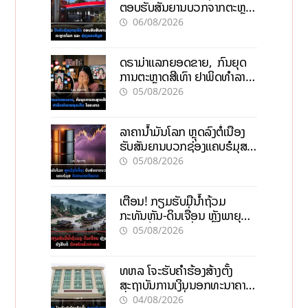
ຕອບຮັບສັນຍານບວກຈາກຕະຫຼາດ
ໂລກ ແລະ ຊ່ອງແຄບຮໍມູສ
06/08/2026
ດຣາມ່າແລກຍອດຂາຍ, ກົນຍຸດ
ການຕະຫຼາດສີເທົາ ຢາພິດທຳລາຍ
ທຸລະກິດ ໄລຍະຍາວ
05/08/2026
ລາຄານ້ຳມັນໂລກ ຫຼຸດລົງຕໍ່ເນື່ອງ
ຮັບສັນຍານບວກຊ່ອງແຄບຮໍມຸສ
ຈັບຕາລາຄາໃນລາວ
05/08/2026
ເຕືອນ! ກຽມຮັບມືນໍ້າຖ້ວມ
ກະທັນຫັນ-ດິນເຈື່ອນ ຫຼັງພາຍຸຝົນ
ຍັງສືບຕໍ່ຕົກໜັກທົ່ວປະເທດ
05/08/2026
ທຫລ ໂຈະຮັບຄຳຮ້ອງສ້າງຕັ້ງ
ສະຖາບັນການເງິນນອກທະນາຄານ
ຊົ່ວຄາວ ປັບປຸງເງື່ອນໄຂໃໝ່
04/08/2026