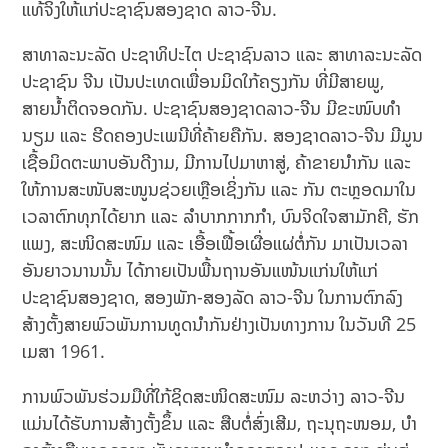
ແທ້ຈິງໃຫ້ແກ່ປະຊາຊົນສອງຊາດ ລາວ-ຈີນ.
ສາທາລະນະລັດ ປະຊາທິປະໄຕ ປະຊາຊົນລາວ ແລະ ສາທາລະນະລັດ
ປະຊາຊົນ ຈີນ ເປັນປະເທດເພື່ອນມິດໃກ້ຄຽງກັນ ທີ່ມີສາຍພູ,
ສາຍນໍ້າຕິດຈອດກັນ. ປະຊາຊົນສອງຊາດລາວ-ຈີນ ມີຂະໜົບທໍາ
ນຽມ ແລະ ຮີດຄອງປະເພນີທີ່ຄ້າຍຄືກັນ. ສອງຊາດລາວ-ຈີນ ມີມູນ
ເຊື້ອມິດຕະພາບອັນດີງາມ, ມີການໄປມາຫາສູ່, ຄ້າຂາຍນໍາກັນ ແລະ
ໃຫ້ການສະໜັບສະໜູນຊ່ວຍເຫຼືອເຊິ່ງກັນ ແລະ ກັນ ຕະຫຼອດມາໃນ
ເວລາຕົກທຸກໄດ້ຍາກ ແລະ ລໍາບາກກາກກໍາ, ບົນຈິດໃຈສາມັກຄີ, ຮັກ
ແພງ, ສະໜິດສະໜົມ ແລະ ເອື້ອເຟື້ອເຜື່ອແຜ່ຕໍ່ກັນ ມາເປັນເວລາ
ອັນຍາວນານນັ້ນ ໄດ້ກາຍເປັນພື້ນຖານອັນແໜ້ນແກ່ນໃຫ້ແກ່
ປະຊາຊົນສອງຊາດ, ສອງພັກ-ສອງລັດ ລາວ-ຈີນ ໃນການຕົກລົງ
ສ້າງຕັ້ງສາຍພົວພັນການທູດນໍາກັນຢ່າງເປັນທາງການ ໃນວັນທີ 25
ເມສາ 1961.
ການພົວພັນຮ່ວມມືທີ່ໃກ້ຊິດສະໜິດສະໜົມ ລະຫວ່າງ ລາວ-ຈີນ
ແມ່ນໄດ້ຮັບການສ້າງຕັ້ງຂຶ້ນ ແລະ ສືບຕໍ່ສົ່ງເສີມ, ຖະນຸຖະໜອມ, ບໍາ