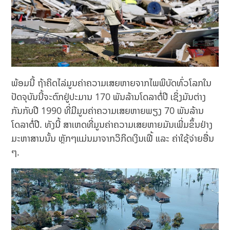
ພ້ອມນີ້ ຖ້າຄິດໄລ່ມູນຄ່າຄວາມເສຍຫາຍຈາກໄພພິບັດທົ່ວໂລກໃນ
ປັດຈຸບັນນີ້ຈະຕົກຢູ່ປະມານ 170 ພັນລ້ານໂດລາຕໍ່ປີ ເຊິ່ງມັນຕ່າງ
ກັນກັບປີ 1990 ທີ່ມີມູນຄ່າຄວາມເສຍຫາຍພຽງ 70 ພັນລ້ານ
ໂດລາຕໍ່ປີ. ທັງນີ້ ສາເຫດທີ່ມູນຄ່າຄວາມເສຍຫາຍມັນເພີ່ມຂຶ້ນຢ່າງ
ມະຫາສານນັ້ນ ຫຼັກໆແມ່ນມາຈາກວິກິດເງິນເຟີ້ ແລະ ຄ່າໃຊ້ຈ່າຍອື່ນ
ໆ.