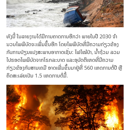
ທັງນີ້ ໃນລາຍງານໄດ້ມີການຄາດການອີກວ່າ ພາຍໃນປີ 2030 ຈໍາ
ນວນໄພພິບັດຈະເພີ່ມຂຶ້ນອີກ ໂດຍໄພພິບັດທີ່ມີຄວາມກ່ຽວຂ້ອງ
ກັບການປ່ຽນແປງສະພາບອາກາດເຊັ່ນ: ໄຟໄໝ້ປ່າ, ນ້ຳຖ້ວມ ລວມ
ໄປຮອດໄພພິບັດຈາກໂຣກລະບາດ ແລະອຸບັດຕິເຫດທີ່ມີຄວາມ
ກ່ຽວຂ້ອງກັບສານເຄມີ ອາດເພີ່ມຂຶ້ນມາຢູ່ທີ່ 560 ເຫດການຕໍ່ປີ ຫຼື
ຄິດສະເລ່ຍເປັນ 1.5 ເຫດການຕໍ່ມື້.