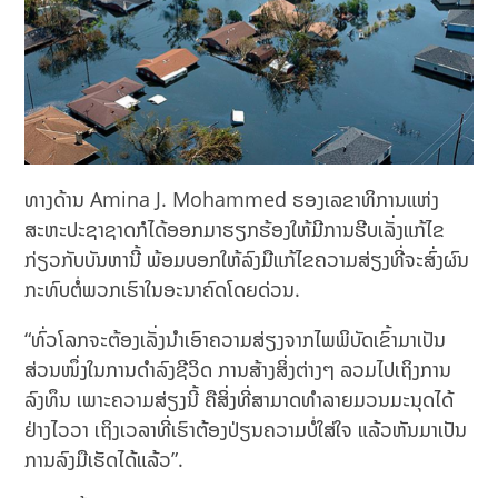
ທາງດ້ານ Amina J. Mohammed ຮອງເລຂາທິການແຫ່ງ
ສະຫະປະຊາຊາດກໍໄດ້ອອກມາຮຽກຮ້ອງໃຫ້ມີການຮີບເລັ່ງແກ້ໄຂ
ກ່ຽວກັບບັນຫານີ້ ພ້ອມບອກໃຫ້ລົງມືແກ້ໄຂຄວາມສ່ຽງທີ່ຈະສົ່ງຜົນ
ກະທົບຕໍ່ພວກເຮົາໃນອະນາຄົດໂດຍດ່ວນ.
“ທົ່ວໂລກຈະຕ້ອງເລັ່ງນໍາເອົາຄວາມສ່ຽງຈາກໄພພິບັດເຂົ້າມາເປັນ
ສ່ວນໜຶ່ງໃນການດໍາລົງຊີວິດ ການສ້າງສິ່ງຕ່າງໆ ລວມໄປເຖິງການ
ລົງທຶນ ເພາະຄວາມສ່ຽງນີ້ ຄືສິ່ງທີ່ສາມາດທໍາລາຍມວນມະນຸດໄດ້
ຢ່າງໄວວາ ເຖິງເວລາທີ່ເຮົາຕ້ອງປ່ຽນຄວາມບໍ່ໃສ່ໃຈ ແລ້ວຫັນມາເປັນ
ການລົງມືເຮັດໄດ້ແລ້ວ”.