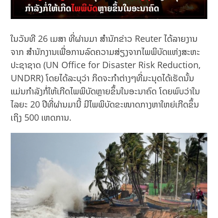
ໃນວັນທີ 26 ເມສາ ທີ່ຜ່ານມາ ສໍານັກຂ່າວ Reuter ໄດ້ລາຍງານ
ຈາກ ສຳນັກງານເພື່ອການລົດຄວາມສ່ຽງຈາກໄພພິບັດແຫ່ງສະຫະ
ປະຊາຊາດ (UN Office for Disaster Risk Reduction,
UNDRR) ໂດຍໄດ້ລະບຸວ່າ ກິດຈະກໍາຕ່າງໆທີ່ມະນຸດໄດ້ເຮັດນັ້ນ
ແມ່ນກໍາລັງກໍ່ໃຫ້ເກີດໄພພິບັດຫຼາຍຂຶ້ນໃນອະນາຄົດ ໂດຍພົບວ່າໃນ
ໄລຍະ 20 ປີທີ່ຜ່ານມານີ້ ມີໄພພິບັດຂະໜາດກາງຫາໃຫຍ່ເກີດຂຶ້ນ
ເຖິງ 500 ເຫດການ.