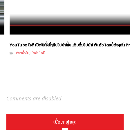
YouTube ໃຈດີ ເປີດຟີເຈີ້ເບິ່ງຄິບໄປນຳຫຼິ້ນແອັບອື່ນໄປນຳໄດ້ແລ້ວ ໂດຍບໍ່ຕ້ອງເຊົ່
ຂ່າວທົ່ວໄປ
ເທັກໂນໂລຢີ
,
Comments are disabled
ເນື້ອຫາຫຼ້າສຸດ