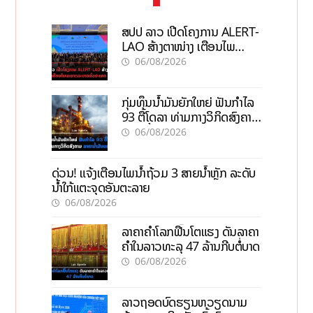
ສປປ ລາວ ເປີດໂຄງການ ALERT-
LAO ສ້າງຕາໜ່າງ ເຕືອນໄພ
ພະຍາດລະບາດທົ່ວປະເທດ
06/08/2026
ກຸ່ມທຶນນ້ຳມັນຍັກໃຫຍ່ ຟັນກຳໄລ
93 ຕື້ໂດລາ ທ່າມກາງວິກິດສົງຄາມ
ລາຄານໍ້າມັນແພງ
06/08/2026
ດ່ວນ! ແຈ້ງເຕືອນໄພນໍ້າຖ້ວມ 3 ສາຍນໍ້າຫຼັກ ລະດັບ
ນໍ້າໃກ້ແຕະຈຸດອັນຕະລາຍ
06/08/2026
ລາຄາຄຳໂລກຟື້ນໂຕແຮງ ດັນລາຄາ
ຄຳໃນລາວທະລຸ 47 ລ້ານກີບຕໍ່ບາດ
06/08/2026
ລາວຖອດບົດຮຽນຫວຽດນາມ