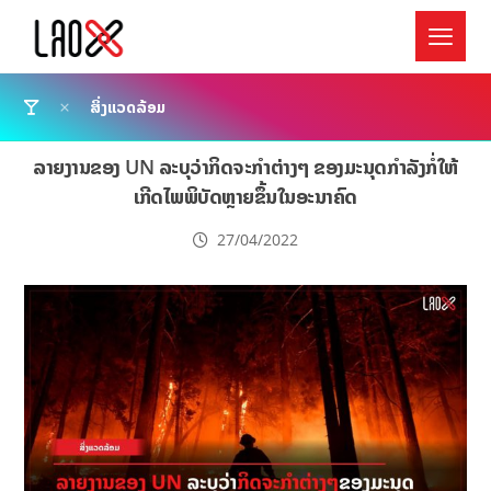
ສິ່ງແວດລ້ອມ
ລາຍງານຂອງ UN ລະບຸວ່າກິດຈະກໍາຕ່າງໆ ຂອງມະນຸດກໍາລັງກໍ່ໃຫ້
ເກີດໄພພິບັດຫຼາຍຂຶ້ນໃນອະນາຄົດ
27/04/2022