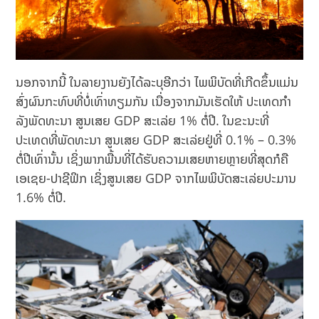
ນອກຈາກນີ້ ໃນລາຍງານຍັງໄດ້ລະບຸອີກວ່າ ໄພພິບັດທີ່ເກີດຂຶ້ນແມ່ນ
ສົ່ງຜົນກະທົບທີ່ບໍ່ເທົ່າທຽມກັນ ເນື່ອງຈາກມັນເຮັດໃຫ້ ປະເທດກໍາ
ລັງພັດທະນາ ສູນເສຍ GDP ສະເລ່ຍ 1% ຕໍ່ປີ. ໃນຂະນະທີ່
ປະເທດທີ່ພັດທະນາ ສູນເສຍ GDP ສະເລ່ຍຢູ່ທີ່ 0.1% – 0.3%
ຕໍ່ປີເທົ່ານັ້ນ ເຊິ່ງພາກພື້ນທີ່ໄດ້ຮັບຄວາມເສຍຫາຍຫຼາຍທີ່ສຸດກໍຄື
ເອເຊຍ-ປາຊີຟິກ ເຊິ່ງສູນເສຍ GDP ຈາກໄພພິບັດສະເລ່ຍປະມານ
1.6% ຕໍ່ປີ.