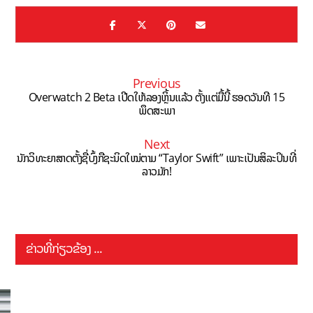
Previous
Overwatch 2 Beta ເປີດໃຫ້ລອງຫຼິ້ນແລ້ວ ຕັ້ງແຕ່ມື້ນີ້ ຮອດວັນທີ 15
ພຶດສະພາ
Next
ນັກວິທະຍາສາດຕັ້ງຊື່ບົ້ງກືຊະນິດໃໝ່ຕາມ “Taylor Swift” ເພາະເປັນສິລະປິນທີ່
ລາວມັກ!
ຂ່າວທີ່ກ່ຽວຂ້ອງ ...