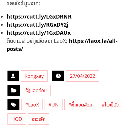
ຂອບໃຈຂໍ້ມູນຈາກ:
https://cutt.ly/LGxDRNR
https://cutt.ly/RGxDY2j
https://cutt.ly/1GxDAUx
ຕິດຕາມຂ່າວທັງໝົດຈາກ LaoX:
https://laox.la/all-
posts/
Kongxay
27/04/2022
ສິ່ງແວດລ້ອມ
#LaoX
#UN
#ສິ່ງແວດລ້ອມ
#ໄພພິບັດ
HOD
ລາວເອັກ