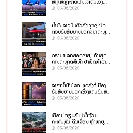
ສ້າງເສດຖະກິດເປັນເຈົ້າຕົນເອງ
ກ້າວສູ່ເປົ້າໝາຍ 2035
06/08/2026
ນໍ້າມັນລາວປັບຕົວລົງທຸກຊະນິດ
ຕອບຮັບສັນຍານບວກຈາກຕະຫຼາດ
ໂລກ ແລະ ຊ່ອງແຄບຮໍມູສ
06/08/2026
ດຣາມ່າແລກຍອດຂາຍ, ກົນຍຸດ
ການຕະຫຼາດສີເທົາ ຢາພິດທຳລາຍ
ທຸລະກິດ ໄລຍະຍາວ
05/08/2026
ລາຄານ້ຳມັນໂລກ ຫຼຸດລົງຕໍ່ເນື່ອງ
ຮັບສັນຍານບວກຊ່ອງແຄບຮໍມຸສ
ຈັບຕາລາຄາໃນລາວ
05/08/2026
ເຕືອນ! ກຽມຮັບມືນໍ້າຖ້ວມ
ກະທັນຫັນ-ດິນເຈື່ອນ ຫຼັງພາຍຸຝົນ
ຍັງສືບຕໍ່ຕົກໜັກທົ່ວປະເທດ
05/08/2026