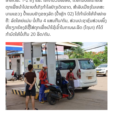
ອາທິດລະ 1-2 ຄັ້ງ ແລະ ໃຫ້ຈຳນວນໜ້ອຍ, ໄດ້ຫ້າມບໍ່ໃຫ້ຂາຍໃສ່
ຕຸກເພື່ອນຳໄປຂາຍຕໍ່ເກັງກຳໄລຢ່າງເດັດຂາດ, ສຳລັບເມືອງໃນເທສະ
ບານແຂວງ ປໍ້າແບບຢ່າງຂອງລັດ (ປໍ້າຫຼັກ 02) ໄດ້ກຳນົດໃຫ້ຈຳໜ່າຍ
ຄື: ລົດໃຫຍ່ແມ່ນ ບໍ່ເກີນ 4 ແສນກີບ/ຄັນ, ສ່ວນປະຊາຊົນສ່ວນໜຶ່ງ
ທີ່ຮຽກຮ້ອງຂໍຊື້ໃສ່ຕຸກເພື່ອນຳໃຊ້ເຂົ້າໃນການຜະລິດ (ໄຖນາ) ກໍໄດ້
ກຳນົດໃຫ້ບໍ່ເກີນ 20 ລິດ/ຄັນ.