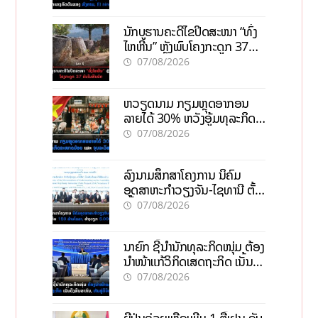
ນັກບູຮານຄະດີໄຂປິດສະໜາ “ທົ່ງ
ໄຫຫີນ” ຫຼັງພົບໂຄງກະດູກ 37
ຄົນໃນຫີນຍັກ
07/08/2026
ຫວຽດນາມ ກຽມຫຼຸດອາກອນ
ລາຍໄດ້ 30% ຫວັງອູ້ມທຸລະກິດ
ຂະໜາດນ້ອຍ ແລະ ຈຸນລະ
07/08/2026
ວິສາຫະກິດ
ລົງນາມສຶກສາໂຄງການ ນິຄົມ
ອຸດສາຫະກຳວຽງຈັນ-ໄຊທານີ ຕັ້ງ
ເປົ້າດຶງທຶນ 150 ລ້ານໂດລາ, ສ້າງ
07/08/2026
ວຽກ 5.000 ຕຳແໜ່ງ
ນາຍົກ ຊີ້ນຳນັກທຸລະກິດໜຸ່ມ ຕ້ອງ
ນຳໜ້າແກ້ວິກິດເສດຖະກິດ ເນັ້ນດຶງ
ທຶນສາກົນ, ຫັນສູ່ດິຈິຕອນ
07/08/2026