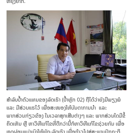
ຫຍຸ້ງຍາກ.
ສຳລັບປໍ້າຕົວແທນຂອງລັດເຮົາ (ປໍ້າຫຼັກ 02) ຖືໄດ້ວ່າຍັງມີພຽງພໍ
ແລະ ມີສ່ວນແຮໄວ້ ເພື່ອສະໜອງໃຫ້ບັນດາການນຳ ແລະ
ພາກສ່ວນກ່ຽວຂ້ອງ ໃນເວລາສຸກເສີນຕ່າງໆ ແລະ ພາກສ່ວນໃດມີຂໍ້
ຄິດເຫັນ ຫຼື ຫາວິທີແກ້ໄຂທີ່ດີກວ່ານີ້ກໍຫາວິທີແກ້ໄຂຊ່ວຍກັນ ເພື່ອ
ຫຼຸດຜ່ອນແບ່ງເບົາໃຫ້ພັກ-ລັດເຮົາ ເພື່ອກ້າວໄປສູ່ສະພາບປົກກະຕິ.