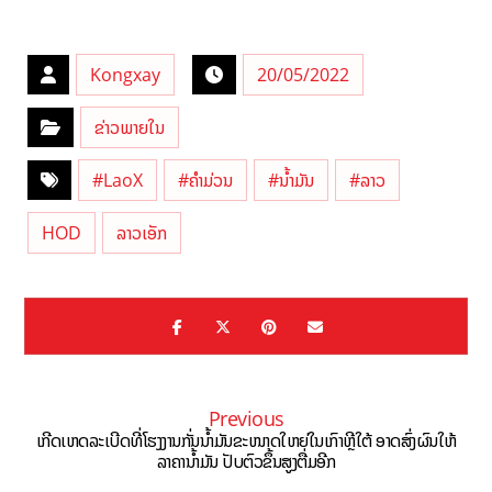
Kongxay
20/05/2022
ຂ່າວພາຍໃນ
#LaoX
#ຄຳມ່ວນ
#ນ້ຳມັນ
#ລາວ
HOD
ລາວເອັກ
Previous
ເກີດເຫດລະເບີດທີ່ໂຮງງານກັ່ນນໍ້າມັນຂະໜາດໃຫຍ່ໃນເກົາຫຼີໃຕ້ ອາດສົ່ງຜົນໃຫ້
ລາຄານໍ້າມັນ ປັບຕົວຂຶ້ນສູງຕື່ມອີກ