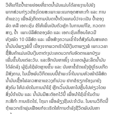
ວິທີແກ້ໄຂປໍ້າຂາຍຍ່ອຍທີ່ຂາດນໍ້າມັນແມ່ນໄດ້ລາຍງານໄປຍັງ
ພາກສ່ວນກ່ຽວຂ້ອງໂດຍສະເພາະພະແນກອຸດສາຫະກຳ ແລະ ການ
ຄ້າແຂວງ ເພື່ອລົງຕິດຕາມບັນດາປໍ້າຕົວແທນບໍ່ວ່າຈະເປັນ ປໍ້າຂອງ
ລັດ ຫລື ເອກະຊົນ ຂໍໃຫ້ເພິ່ນເປັນຕົວຫຼັກ ໃນການແກ້ໄຂ, ກວດກາ
ສາງ, ປໍ້າ ເພາະບໍລິສັດຂອງລັດ ແລະ ເອກະຊົນເຄື່ອນໄຫວມີ
ທັງໝົດ 10 ບໍລິສັດ ແລະ ເພື່ອສ້າງຄວາມເຂົ້າໃຈຕໍ່ສັງຄົມໃນສາເຫດ
ນໍ້າມັນບໍ່ພຽງພໍນີ້ ເນື່ອງຈາກພວກເຮົາບໍ່ມີເງິນຕາພຽງພໍ ເພາະເວລາ
ຊື້ສິນຄ້າແມ່ນເປັນເງິນຕາຕ່າງປະເທດບວກກັບອັດຕາແລກປ່ຽນ
ເພີ່ມຂຶ້ນໃນແຕ່ລະວັນ. ແລະອີກບັນຫາໜຶ່ງ ປະເທດຜູ້ຜະລິດນໍ້າມັນ
ໄດ້ລົດລົງ ຜູ້ຊົມໃຊ້ພັດຫຼາຍຂຶ້ນ ແລະ ບັນຫາຂໍ້ຂັດແຍ້ງຢູ່ຢູໂຣບເກີດ
ມີສົງຄາມ, ໃນເມື່ອພົບວິກິດແບບນີ້ຂ້າພະເຈົ້າໃນນາມຫົວໜ້າບໍລິສັດ
ນໍ້າມັນເຊື້ອໄຟລາວສາຂາແຂວງຄຳມ່ວນ ຢາກຂໍຮຽກຮ້ອງມາຍັງ
ສັງຄົມ ໃຫ້ປະຍັດໃນການນໍາໃຊ້ ຫຼີກເວັ້ນບັນຫາໄປຫຼິ້ນໄປທ່ຽວໂດຍ
ສິ່ງບໍ່ຈຳເປັນ ແລະ ນໍ້າມັນມີສະຕັອກໄວ້ນີ້ ເພື່ອນຳໃຊ້ເຂົ້າໃນດ້ານ
ກະສິກຳ ການເຮັດໄຮ່, ໄຖນາ ເພື່ອລ້ຽງຊີບປະຈຳວັນ. ໃນຍາມວິກິດນີ້
ຖ້າພວກເຮົາຟຸມເຟືອຍກໍຈະເຮັດໃຫ້ການດຳລົງຊີວິດພົບບັນຫາ