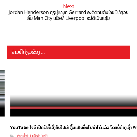
Next
Jordan Henderson ກຽມໂທຫາ Gerrard ອະດີດກັບຕັນທີມ ໃຫ້ຊ່ວຍ
ລົ້ມ Man City ເພື່ອທີ່ Liverpool ຈະໄດ້ເປັນແຊ້ມ
ຂ່າວທີ່ກ່ຽວຂ້ອງ ...
YouTube ໃຈດີ ເປີດຟີເຈີ້ເບິ່ງຄິບໄປນຳຫຼິ້ນແອັບອື່ນໄປນຳໄດ້ແລ້ວ ໂດຍບໍ່ຕ້ອງເຊົ່
ຂ່າວທົ່ວໄປ
ເທັກໂນໂລຢີ
,