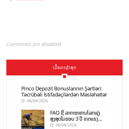
Comments are disabled
ເນື້ອຫາຫຼ້າສຸດ
Pinco Depozit Bonuslarının Şərtləri:
Təcrübəli İstifadəçilərdən Məsləhətlər
08/08/2026
FAO ຊີ້ ລາຄາອາຫານໂລກພຸ່ງ
ສູງສຸດໃນຮອບ 3 ປີ ຈາກແຮງ
ກົດດັນຂອງສົງຄາມ, El nino
08/08/2026