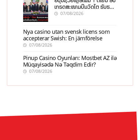
ຍີ່ປຸ່ນຊ່ວຍເຫຼືອເພີ່ມ 1 ຕື້ເຢນ ອັບ
ເກຣດສະໜາມບິນວັດໄຕ ຮັບຮອງ
ການເຕີບໂຕ
07/08/2026
Nya casino utan svensk licens som
accepterar Swish: En jämförelse
07/08/2026
Pinup Casino Oyunları: Mostbet AZ ilə
Müqayisədə Nə Təqdim Edir?
07/08/2026