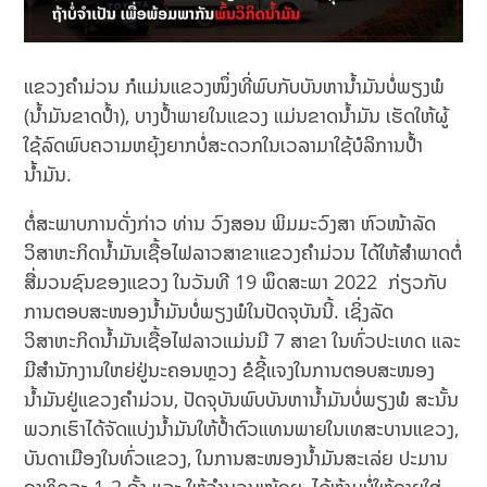
ແຂວງຄຳມ່ວນ ກໍແມ່ນແຂວງໜຶ່ງທີ່ພົບກັບບັນຫານໍ້າມັນບໍ່ພຽງພໍ
(ນໍ້າມັນຂາດປໍ້າ), ບາງປໍ້າພາຍໃນແຂວງ ແມ່ນຂາດນໍ້າມັນ ເຮັດໃຫ້ຜູ້
ໃຊ້ລົດພົບຄວາມຫຍຸ້ງຍາກບໍ່ສະດວກໃນເວລາມາໃຊ້ບໍລິການປ້ຳ
ນໍ້າມັນ.
ຕໍ່ສະພາບການດັ່ງກ່າວ ທ່ານ ວົງສອນ ພິມມະວົງສາ ຫົວໜ້າລັດ
ວິສາຫະກິດນໍ້າມັນເຊື້ອໄຟລາວສາຂາແຂວງຄຳມ່ວນ ໄດ້ໃຫ້ສຳພາດຕໍ່
ສື່ມວນຊົນຂອງແຂວງ ໃນວັນທີ 19 ພຶດສະພາ 2022 ກ່ຽວກັບ
ການຕອບສະໜອງນໍ້າມັນບໍ່ພຽງພໍໃນປັດຈຸບັນນີ້. ເຊິ່ງລັດ
ວິສາຫະກິດນໍ້າມັນເຊື້ອໄຟລາວແມ່ນມີ 7 ສາຂາ ໃນທົ່ວປະເທດ ແລະ
ມີສຳນັກງານໃຫຍ່ຢູ່ນະຄອນຫຼວງ ຂໍຊີ້ແຈງໃນການຕອບສະໜອງ
ນໍ້າມັນຢູ່ແຂວງຄຳມ່ວນ, ປັດຈຸບັນພົບບັນຫານໍ້າມັນບໍ່ພຽງພໍ ສະນັ້ນ
ພວກເຮົາໄດ້ຈັດແບ່ງນໍ້າມັນໃຫ້ປໍ້າຕົວແທນພາຍໃນເທສະບານແຂວງ,
ບັນດາເມືອງໃນທົ່ວແຂວງ, ໃນການສະໜອງນໍ້າມັນສະເລ່ຍ ປະມານ