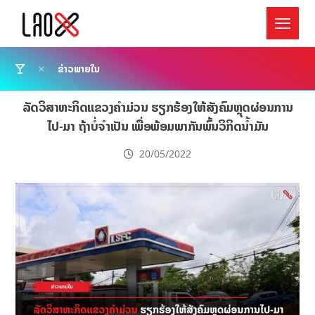
ຂ່າວພາຍໃນ
ລັດວິສາຫະກິດແຂວງຄຳມ່ວນ ຮຽກຮ້ອງໃຫ້ສັງຄົມຫຼຸດຜ່ອນການ
ໄປ-ມາ ຖ້າບໍ່ຈຳເປັນ ເພື່ອພ້ອມພາກັນພົ້ນວິກິດນ້ຳມັນ
20/05/2022